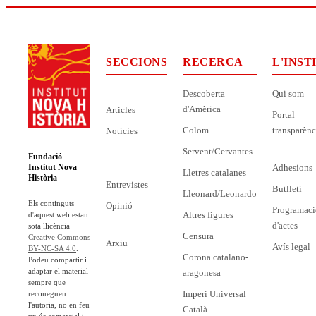
SECCIONS
RECERCA
L'INST
Descoberta
Qui som
d'Amèrica
Articles
Portal
Colom
transparènc
Notícies
Servent/Cervantes
Fundació
Adhesions
Institut Nova
Lletres catalanes
Història
Entrevistes
Butlletí
Lleonard/Leonardo
Els continguts
Opinió
Programaci
Altres figures
d'aquest web estan
d'actes
sota llicència
Censura
Creative Commons
Arxiu
Avís legal
BY-NC-SA 4.0
.
Corona catalano-
Podeu compartir i
adaptar el material
aragonesa
sempre que
Imperi Universal
reconegueu
l'autoria, no en feu
Català
un ús comercial i