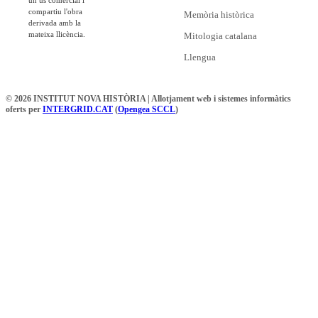
compartiu l'obra
Memòria històrica
derivada amb la
mateixa llicència.
Mitologia catalana
Llengua
© 2026 INSTITUT NOVA HISTÒRIA | Allotjament web i sistemes informàtics
oferts per
INTERGRID.CAT
(
Opengea SCCL
)