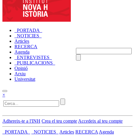
_PORTADA_
_NOTICIES_
Articles
RECERCA
Agenda
_ENTREVISTES_
_PUBLICACIONS_
Opinió
Arxiu
Universitat
×
Adhereix-te a l'INH
Crea el teu compte
Accedeix al teu compte
_PORTADA_
_NOTICIES_
Articles
RECERCA
Agenda