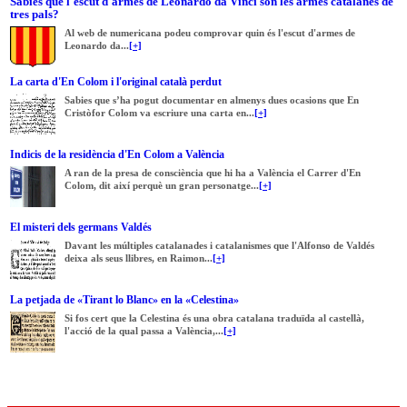
Sabies que l'escut d'armes de Leonardo da Vinci són les armes catalanes de
tres pals?
Al web de numericana podeu comprovar quin és l'escut d'armes de
Leonardo da...
[+]
La carta d'En Colom i l'original català perdut
Sabies que s’ha pogut documentar en almenys dues ocasions que En
Cristòfor Colom va escriure una carta en...
[+]
Indicis de la residència d'En Colom a València
A ran de la presa de consciència que hi ha a València el Carrer d'En
Colom, dit així perquè un gran personatge...
[+]
El misteri dels germans Valdés
Davant les múltiples catalanades i catalanismes que l'Alfonso de Valdés
deixa als seus llibres, en Raimon...
[+]
La petjada de «Tirant lo Blanc» en la «Celestina»
Si fos cert que la Celestina és una obra catalana traduïda al castellà,
l'acció de la qual passa a València,...
[+]