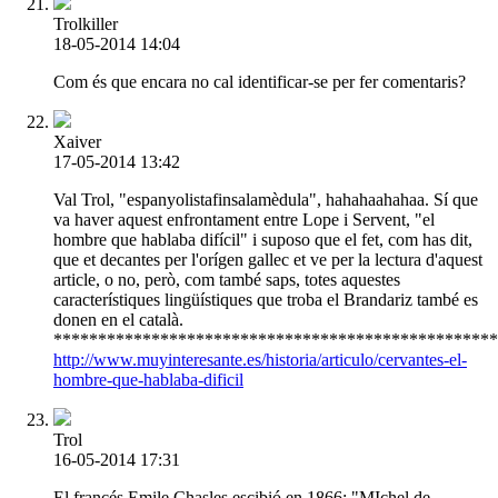
Trolkiller
18-05-2014 14:04
Com és que encara no cal identificar-se per fer comentaris?
Xaiver
17-05-2014 13:42
Val Trol, "espanyolistafinsalamèdula", hahahaahahaa. Sí que
va haver aquest enfrontament entre Lope i Servent, "el
hombre que hablaba difícil" i suposo que el fet, com has dit,
que et decantes per l'orígen gallec et ve per la lectura d'aquest
article, o no, però, com també saps, totes aquestes
característiques lingüístiques que troba el Brandariz també es
donen en el català.
**************************************************
http://www.muyinteresante.es/historia/articulo/cervantes-el-
hombre-que-hablaba-dificil
Trol
16-05-2014 17:31
El francés Emile Chasles escibió en 1866: "MIchel de