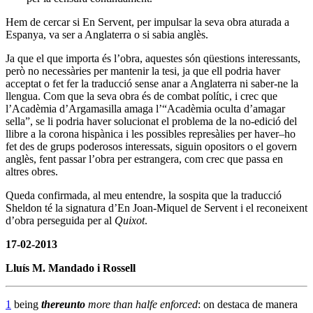
Hem de cercar si En Servent, per impulsar la seva obra aturada a
Espanya, va ser a Anglaterra o si sabia anglès.
Ja que el que importa és l’obra, aquestes són qüestions interessants,
però no necessàries per mantenir la tesi, ja que ell podria haver
acceptat o fet fer la traducció sense anar a Anglaterra ni saber-ne la
llengua. Com que la seva obra és de combat polític, i crec que
l’Acadèmia d’Argamasilla amaga l’“Acadèmia oculta d’amagar
sella”, se li podria haver solucionat el problema de la no-edició del
llibre a la corona hispànica i les possibles represàlies per haver–ho
fet des de grups poderosos interessats, siguin opositors o el govern
anglès, fent passar l’obra per estrangera, com crec que passa en
altres obres.
Queda confirmada, al meu entendre, la sospita que la traducció
Sheldon té la signatura d’En Joan-Miquel de Servent i el reconeixent
d’obra perseguida per al
Quixot
.
17-02-2013
Lluís M. Mandado i Rossell
1
being
thereunto
more than halfe enforced
: on destaca de manera