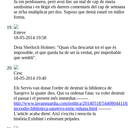
Ja em perdonareu, però avui tinc un mal de cap de maria
santíssima i en llegir els darrers comentaris del cap de setmana
se m'ha multiplicat per dos. Suposo que demà estaré en millor
forma.
Esteve
18-05-2014 19:58
Deia Sherloch Holmes: "Quan s'ha descartat tot el que és
impossible, el que queda ha de ser la veritat, per improbable
que sembli".
Cesc
18-05-2014 19:40
Els Servis van donar l'ordre de destruir la biblioteca de
Sarajevo fa quatre dies. Qui va ordenar l'atac va voler destruir
el passat i el present més immediat.--------
http://www.lavanguardia.com/politica/20140518/54408044118
incendio-biblioteca-sarajevo-enric-juliana.html
---------
L'article acaba dient: Així s'escriu i reescriu la
història.Exhibint i esborrant petjades.