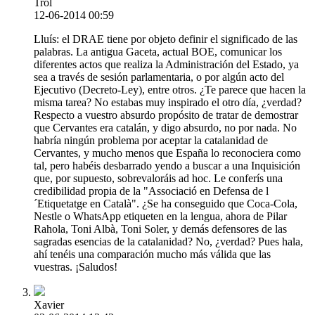
Trol
12-06-2014 00:59
Lluís: el DRAE tiene por objeto definir el significado de las
palabras. La antigua Gaceta, actual BOE, comunicar los
diferentes actos que realiza la Administración del Estado, ya
sea a través de sesión parlamentaria, o por algún acto del
Ejecutivo (Decreto-Ley), entre otros. ¿Te parece que hacen la
misma tarea? No estabas muy inspirado el otro día, ¿verdad?
Respecto a vuestro absurdo propósito de tratar de demostrar
que Cervantes era catalán, y digo absurdo, no por nada. No
habría ningún problema por aceptar la catalanidad de
Cervantes, y mucho menos que España lo reconociera como
tal, pero habéis desbarrado yendo a buscar a una Inquisición
que, por supuesto, sobrevaloráis ad hoc. Le conferís una
credibilidad propia de la "Associació en Defensa de l
´Etiquetatge en Català". ¿Se ha conseguido que Coca-Cola,
Nestle o WhatsApp etiqueten en la lengua, ahora de Pilar
Rahola, Toni Albà, Toni Soler, y demás defensores de las
sagradas esencias de la catalanidad? No, ¿verdad? Pues hala,
ahí tenéis una comparación mucho más válida que las
vuestras. ¡Saludos!
Xavier