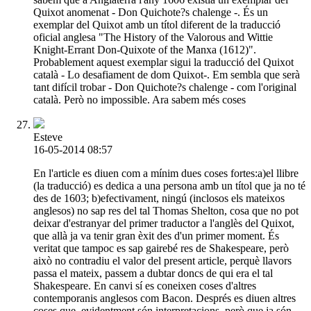
Quixot anomenat - Don Quichote?s chalenge -. És un
exemplar del Quixot amb un títol diferent de la traducció
oficial anglesa "The History of the Valorous and Wittie
Knight-Errant Don-Quixote of the Manxa (1612)".
Probablement aquest exemplar sigui la traducció del Quixot
català - Lo desafiament de dom Quixot-. Em sembla que serà
tant difícil trobar - Don Quichote?s chalenge - com l'original
català. Però no impossible. Ara sabem més coses
Esteve
16-05-2014 08:57
En l'article es diuen com a mínim dues coses fortes:a)el llibre
(la traducció) es dedica a una persona amb un títol que ja no té
des de 1603; b)efectivament, ningú (inclosos els mateixos
anglesos) no sap res del tal Thomas Shelton, cosa que no pot
deixar d'estranyar del primer traductor a l'anglès del Quixot,
que allà ja va tenir gran èxit des d'un primer moment. És
veritat que tampoc es sap gairebé res de Shakespeare, però
això no contradiu el valor del present article, perquè llavors
passa el mateix, passem a dubtar doncs de qui era el tal
Shakespeare. En canvi sí es coneixen coses d'altres
contemporanis anglesos com Bacon. Després es diuen altres
coses que, evidentment són interpretacions, però que ja són