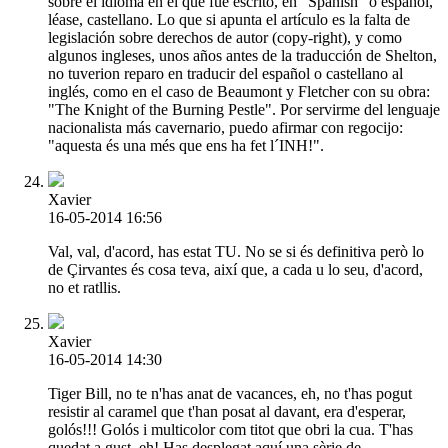
sobre el idioma en el que fue escrito, en "Spanish" o español,
léase, castellano. Lo que si apunta el artículo es la falta de
legislación sobre derechos de autor (copy-right), y como
algunos ingleses, unos años antes de la traducción de Shelton,
no tuverion reparo en traducir del español o castellano al
inglés, como en el caso de Beaumont y Fletcher con su obra:
"The Knight of the Burning Pestle". Por servirme del lenguaje
nacionalista más cavernario, puedo afirmar con regocijo:
"aquesta és una més que ens ha fet l´INH!".
Xavier
16-05-2014 16:56
Val, val, d'acord, has estat TU. No se si és definitiva però lo
de Çirvantes és cosa teva, així que, a cada u lo seu, d'acord,
no et ratllis.
Xavier
16-05-2014 14:30
Tiger Bill, no te n'has anat de vacances, eh, no t'has pogut
resistir al caramel que t'han posat al davant, era d'esperar,
golós!!! Golós i multicolor com titot que obri la cua. T'has
quedat a gust, eh! Has desplegat aquí una sèrie de