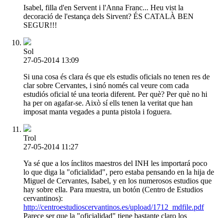
Isabel, filla d'en Servent i l'Anna Franc... Heu vist la
decoració de l'estança dels Sirvent? ÉS CATALÀ BEN
SEGUR!!!
Sol
27-05-2014 13:09
Si una cosa és clara és que els estudis oficials no tenen res de
clar sobre Cervantes, i sinó només cal veure com cada
estudiós oficial té una teoria diferent. Per què? Per què no hi
ha per on agafar-se. Això sí ells tenen la veritat que han
imposat manta vegades a punta pistola i foguera.
Trol
27-05-2014 11:27
Ya sé que a los ínclitos maestros del INH les importará poco
lo que diga la "oficialidad", pero estaba pensando en la hija de
Miguel de Cervantes, Isabel, y en los numerosos estudios que
hay sobre ella. Para muestra, un botón (Centro de Estudios
cervantinos):
http://centroestudioscervantinos.es/upload/1712_mdfile.pdf
Parece ser que la "oficialidad" tiene bastante claro los