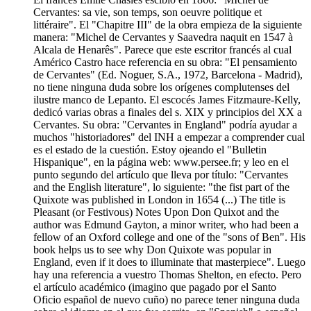
Cervantes: sa vie, son temps, son oeuvre politique et
littéraire". El "Chapitre III" de la obra empieza de la siguiente
manera: "Michel de Cervantes y Saavedra naquit en 1547 à
Alcala de Henarês". Parece que este escritor francés al cual
Américo Castro hace referencia en su obra: "El pensamiento
de Cervantes" (Ed. Noguer, S.A., 1972, Barcelona - Madrid),
no tiene ninguna duda sobre los orígenes complutenses del
ilustre manco de Lepanto. El escocés James Fitzmaure-Kelly,
dedicó varias obras a finales del s. XIX y principios del XX a
Cervantes. Su obra: "Cervantes in England" podría ayudar a
muchos "historiadores" del INH a empezar a comprender cual
es el estado de la cuestión. Estoy ojeando el "Bulletin
Hispanique", en la página web: www.persee.fr; y leo en el
punto segundo del artículo que lleva por título: "Cervantes
and the English literature", lo siguiente: "the fist part of the
Quixote was published in London in 1654 (...) The title is
Pleasant (or Festivous) Notes Upon Don Quixot and the
author was Edmund Gayton, a minor writer, who had been a
fellow of an Oxford college and one of the "sons of Ben". His
book helps us to see why Don Quixote was popular in
England, even if it does to illuminate that masterpiece". Luego
hay una referencia a vuestro Thomas Shelton, en efecto. Pero
el artículo académico (imagino que pagado por el Santo
Oficio español de nuevo cuño) no parece tener ninguna duda