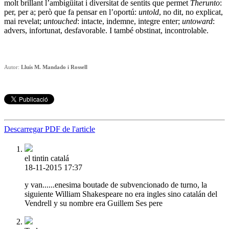
molt brillant l’ambigüitat i diversitat de sentits que permet
Therunto
:
per, per a; però que fa pensar en l’oportú:
untold
, no dit, no explicat,
mai revelat;
untouched
: intacte, indemne, integre enter;
untoward
:
advers, infortunat, desfavorable. I també obstinat, incontrolable.
Autor:
Lluís M. Mandado i Rossell
Descarregar PDF de l'article
el tintin catalá
18-11-2015 17:37
y van......enesima boutade de subvencionado de turno, la
siguiente William Shakespeare no era ingles sino catalán del
Vendrell y su nombre era Guillem Ses pere