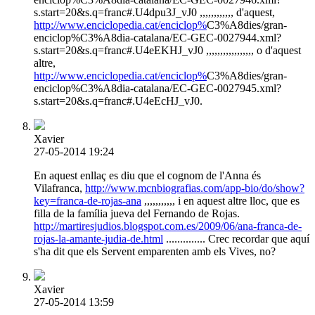
s.start=20&s.q=franc#.U4dpu3J_vJ0 ,,,,,,,,,,,, d'aquest,
http://www.enciclopedia.cat/enciclop%
C3%A8dies/gran-
enciclop%C3%A8dia-catalana/EC-GEC-0027944.xml?
s.start=20&s.q=franc#.U4eEKHJ_vJ0 ,,,,,,,,,,,,,,,,, o d'aquest
altre,
http://www.enciclopedia.cat/enciclop%
C3%A8dies/gran-
enciclop%C3%A8dia-catalana/EC-GEC-0027945.xml?
s.start=20&s.q=franc#.U4eEcHJ_vJ0.
Xavier
27-05-2014 19:24
En aquest enllaç es diu que el cognom de l'Anna és
Vilafranca,
http://www.mcnbiografias.com/app-bio/do/show?
key=franca-de-rojas-ana
,,,,,,,,,,, i en aquest altre lloc, que es
filla de la família jueva del Fernando de Rojas.
http://martiresjudios.blogspot.com.es/2009/06/ana-franca-de-
rojas-la-amante-judia-de.html
.............. Crec recordar que aquí
s'ha dit que els Servent emparenten amb els Vives, no?
Xavier
27-05-2014 13:59