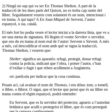
2) Ningú no sap qui va ser En Thomas Shelton. A part de la
traducció de les dues parts del Quixot, no es troba cap rastre del
llibre. Seguidament veureu com solament és un nom, intencionat i
en trama. A qui tapa? A En Joan-Miquel de Servent, l’autor
espanyol, o sia, català.
El més fort ho podia veure el lector iniciat a la darrera línia, que ve a
ser una mena de signatura. Hi llegim el vostre
Servitor
o servidor,
que ens du en trama al nom real de l’autor: Servent o Sirvent. A més
a més, cal descodificar el nom amb què se signa la traducció,
Thomas Shelton, i veurem que:
Shelter
: significa un aparatós: refugi, protegit, donar refugi
contra la policia, indicant que l’obra, i potser l’autor, s’han
d’exiliar o fugir i que reben acolliment a Anglaterra.
on
: partícula per indicar que la cosa continua.
Posats ací, cal avaluar el nom de
Thomas
, i ens dóna: tom, o tomell,
o llibre, o llibrot. O sigui, que el lector que pensi que és un llibre en
trama contra el règim espanyol, podrà entendre:
En Servent, que es fa servidor del protector, agraeix a l’autoritat
britànica que aculli o protegeixi el llibre, que és com perseguit
per la censura contínuament.