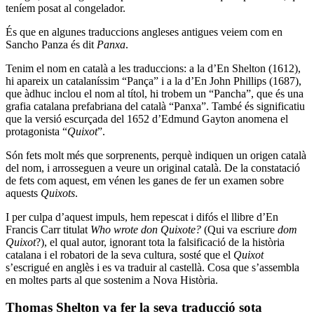
teníem posat al congelador.
És que en algunes traduccions angleses antigues veiem com en
Sancho Panza és dit
Panxa
.
Tenim el nom en català a les traduccions: a la d’En Shelton (1612),
hi apareix un catalaníssim “Pança” i a la d’En John Phillips (1687),
que àdhuc inclou el nom al títol, hi trobem un “Pancha”, que és una
grafia catalana prefabriana del català “Panxa”. També és significatiu
que la versió escurçada del 1652 d’Edmund Gayton anomena el
protagonista “
Quixot
”.
Són fets molt més que sorprenents, perquè indiquen un origen català
del nom, i arrosseguen a veure un original català. De la constatació
de fets com aquest, em vénen les ganes de fer un examen sobre
aquests
Quixots
.
I per culpa d’aquest impuls, hem repescat i difós el llibre d’En
Francis Carr titulat
Who wrote don Quixote?
(Qui va escriure
dom
Quixot
?), el qual autor, ignorant tota la falsificació de la història
catalana i el robatori de la seva cultura, sosté que el
Quixot
s’escrigué en anglès i es va traduir al castellà. Cosa que s’assembla
en moltes parts al que sostenim a Nova Història.
Thomas Shelton va fer la seva traducció sota