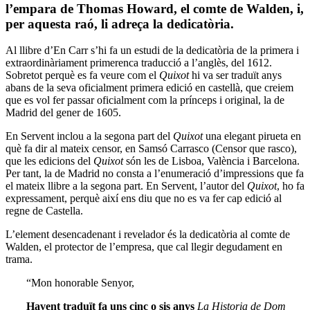
l’empara de Thomas Howard, el comte de Walden, i,
per aquesta raó, li adreça la dedicatòria.
Al llibre d’En Carr s’hi fa un estudi de la dedicatòria de la primera i
extraordinàriament primerenca traducció a l’anglès, del 1612.
Sobretot perquè es fa veure com el
Quixot
hi va ser traduït anys
abans de la seva oficialment primera edició en castellà, que creiem
que es vol fer passar oficialment com la prínceps i original, la de
Madrid del gener de 1605.
En Servent inclou a la segona part del
Quixot
una elegant pirueta en
què fa dir al mateix censor, en Samsó Carrasco (Censor que rasco),
que les edicions del
Quixot
són les de Lisboa, València i Barcelona.
Per tant, la de Madrid no consta a l’enumeració d’impressions que fa
el mateix llibre a la segona part. En Servent, l’autor del
Quixot
, ho fa
expressament, perquè així ens diu que no es va fer cap edició al
regne de Castella.
L’element desencadenant i revelador és la dedicatòria al comte de
Walden, el protector de l’empresa, que cal llegir degudament en
trama.
“Mon honorable Senyor,
Havent traduït fa uns cinc o sis anys
La Historia de Dom