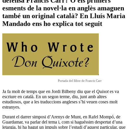
defensa Francis Carr? O els primers
esments de la novel·la en anglès amaguen
també un original català? En Lluís Maria
Mandado ens ho explica tot seguit
Portada del llibre de Francis Carr
Ja fa molt de temps que en Jordi Bilbeny diu que el
Quixot
es va
escriure en català. En un segon terme, diu, junt amb altres
estudiosos, que a les traduccions angleses s’hi veuen coses molt
estranyes.
Durant el darrer simposi d’Arenys de Munt, en Rafel Mompó, de
Guardamar, va parlar del tema i, com si haguéssim despertat d’una
letargia, hi ha hagut un impuls sobre l’estudi d’aquest particular, que