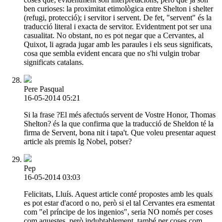
ben curioses: la proximitat etimològica entre Shelton i shelter
(refugi, protecció); i servitor i servent. De fet, "servent" és la
traducció literal i exacta de servitor. Evidentment pot ser una
casualitat. No obstant, no es pot negar que a Cervantes, al
Quixot, li agrada jugar amb les paraules i els seus significats,
cosa que sembla evident encara que no s'hi vulgin trobar
significats catalans.
Pere Pasqual
16-05-2014 05:21
Si la frase ?El més afectuós servent de Vostre Honor, Thomas
Shelton? és la que confirma que la traducció de Sheldon té la
firma de Servent, bona nit i tapa't. Que voleu presentar aquest
article als premis Ig Nobel, potser?
Pep
16-05-2014 03:03
Felicitats, Lluís. Aquest article conté propostes amb les quals
es pot estar d'acord o no, però si el tal Cervantes era esmentat
com "el príncipe de los ingenios", seria NO només per coses
com aquestes, però indubtablement, també per coses com