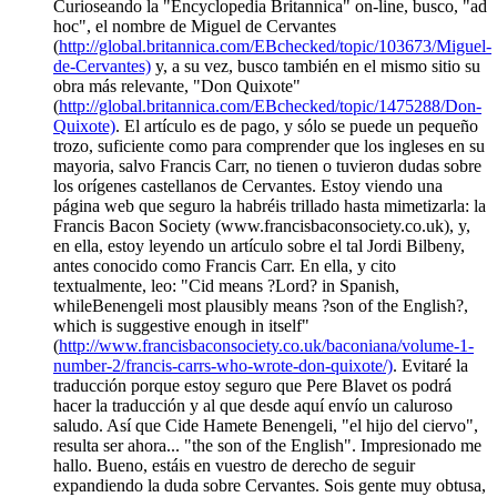
Curioseando la "Encyclopedia Britannica" on-line, busco, "ad
hoc", el nombre de Miguel de Cervantes
(
http://global.britannica.com/EBchecked/topic/103673/Miguel-
de-Cervantes)
y, a su vez, busco también en el mismo sitio su
obra más relevante, "Don Quixote"
(
http://global.britannica.com/EBchecked/topic/1475288/Don-
Quixote)
. El artículo es de pago, y sólo se puede un pequeño
trozo, suficiente como para comprender que los ingleses en su
mayoria, salvo Francis Carr, no tienen o tuvieron dudas sobre
los orígenes castellanos de Cervantes. Estoy viendo una
página web que seguro la habréis trillado hasta mimetizarla: la
Francis Bacon Society (www.francisbaconsociety.co.uk), y,
en ella, estoy leyendo un artículo sobre el tal Jordi Bilbeny,
antes conocido como Francis Carr. En ella, y cito
textualmente, leo: "Cid means ?Lord? in Spanish,
whileBenengeli most plausibly means ?son of the English?,
which is suggestive enough in itself"
(
http://www.francisbaconsociety.co.uk/baconiana/volume-1-
number-2/francis-carrs-who-wrote-don-quixote/)
. Evitaré la
traducción porque estoy seguro que Pere Blavet os podrá
hacer la traducción y al que desde aquí envío un caluroso
saludo. Así que Cide Hamete Benengeli, "el hijo del ciervo",
resulta ser ahora... "the son of the English". Impresionado me
hallo. Bueno, estáis en vuestro de derecho de seguir
expandiendo la duda sobre Cervantes. Sois gente muy obtusa,