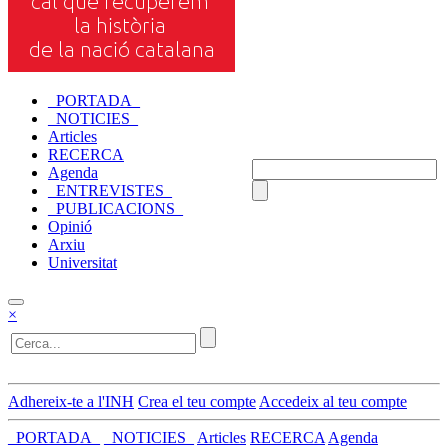
_PORTADA_
_NOTICIES_
Articles
RECERCA
Agenda
_ENTREVISTES_
_PUBLICACIONS_
Opinió
Arxiu
Universitat
×
Adhereix-te a l'INH
Crea el teu compte
Accedeix al teu compte
_PORTADA_
_NOTICIES_
Articles
RECERCA
Agenda