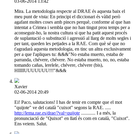
03-06-2014 13:42
Mira. La metodologia respecte al DRAE és aquesta baix el
meu punt de vista: En principi el diccionari és vàlid però
agafant moltes coses amb pinces perquè, conforme al que han
intentat a Crimea i sembla que no han tingut prou temps per a
aconseguir-ho, la nostra cultura si que ha patit aquest procés
de suplantació o substitució i agressió al llarg de molts segles i
per tant, queden les petjades a la RAE. Com què sé que no
t'agradarà aquesta metodologia, en tinc un altra exclusivament
per a que l'apliques tu: &&&"No estaba muerto, estaba de
parranda, chévere, chévere. No estaba muerto, no, no, estaba
tomando cañas, lerelele, chévere, chévere (bis),
HIIIIUUUUUUU!!!"&&&
Xavier
02-06-2014 20:49
Ei! Paco, salutacions! I has de tenir en compte que el mot
"quijote" ve del català "cuixot" segons la RAE. .....
http://lema.rae.es/drae/?val=quijote
............ I a més, la
pronunciació de "Quixot" en llatí és com en català, "Cuixot".
Ens veiem. Salut.