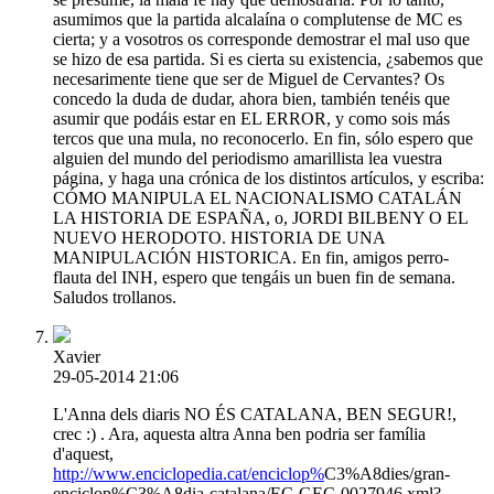
asumimos que la partida alcalaína o complutense de MC es
cierta; y a vosotros os corresponde demostrar el mal uso que
se hizo de esa partida. Si es cierta su existencia, ¿sabemos que
necesarimente tiene que ser de Miguel de Cervantes? Os
concedo la duda de dudar, ahora bien, también tenéis que
asumir que podáis estar en EL ERROR, y como sois más
tercos que una mula, no reconocerlo. En fin, sólo espero que
alguien del mundo del periodismo amarillista lea vuestra
página, y haga una crónica de los distintos artículos, y escriba:
CÓMO MANIPULA EL NACIONALISMO CATALÁN
LA HISTORIA DE ESPAÑA, o, JORDI BILBENY O EL
NUEVO HERODOTO. HISTORIA DE UNA
MANIPULACIÓN HISTORICA. En fin, amigos perro-
flauta del INH, espero que tengáis un buen fin de semana.
Saludos trollanos.
Xavier
29-05-2014 21:06
L'Anna dels diaris NO ÉS CATALANA, BEN SEGUR!,
crec :) . Ara, aquesta altra Anna ben podria ser família
d'aquest,
http://www.enciclopedia.cat/enciclop%
C3%A8dies/gran-
enciclop%C3%A8dia-catalana/EC-GEC-0027946.xml?