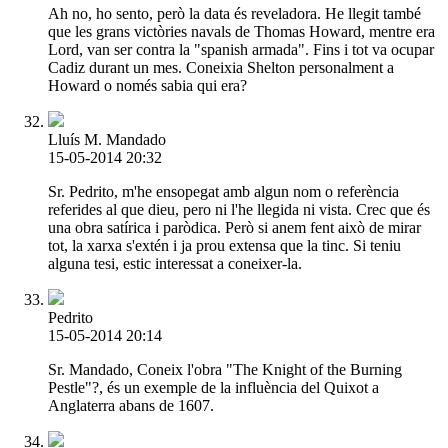
Ah no, ho sento, però la data és reveladora. He llegit també
que les grans victòries navals de Thomas Howard, mentre era
Lord, van ser contra la "spanish armada". Fins i tot va ocupar
Cadiz durant un mes. Coneixia Shelton personalment a
Howard o només sabia qui era?
Lluís M. Mandado
15-05-2014 20:32
Sr. Pedrito, m'he ensopegat amb algun nom o referència
referides al que dieu, pero ni l'he llegida ni vista. Crec que és
una obra satírica i paròdica. Però si anem fent això de mirar
tot, la xarxa s'extén i ja prou extensa que la tinc. Si teniu
alguna tesi, estic interessat a coneixer-la.
Pedrito
15-05-2014 20:14
Sr. Mandado, Coneix l'obra "The Knight of the Burning
Pestle"?, és un exemple de la influència del Quixot a
Anglaterra abans de 1607.