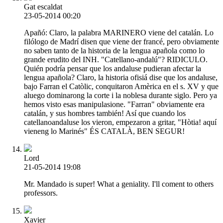
Gat escaldat
23-05-2014 00:20
Apañó: Claro, la palabra MARINERO viene del catalán. Lo
filólogo de Madrí disen que viene der francé, pero obviamente
no saben tanto de la historia de la lengua apañola como lo
grande erudito del INH. "Catellano-andalú"? RIDICULO.
Quién podría pensar que los andaluse pudieran afectar la
lengua apañola? Claro, la historia ofisiá dise que los andaluse,
bajo Farran el Catòlic, conquitaron Amèrica en el s. XV y que
aluego dominarong la corte i la noblesa durante siglo. Pero ya
hemos visto esas manipulasione. "Farran" obviamente era
catalán, y sus hombres también! Así que cuando los
catellanoandaluse los vieron, empezaron a gritar, "Hòtia! aquí
vieneng lo Marinés" ÉS CATALÀ, BEN SEGUR!
Lord
21-05-2014 19:08
Mr. Mandado is super! What a geniality. I'll coment to others
professors.
Xavier