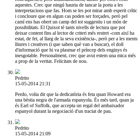
aquestes. Crec que ningú hauria de tancar la porta a les
interpretacions que fas. Hom se les pot mirar amb esperit crític
i concloure que en algun cas poden ser forçades, però pel
camí ens has obert un camp del tot suggestiu i un món de
possibilitats. El Quixot té tants nivells de lectura que pot
deixar content fins al lector de criteri més restret -com així ha
estat, de fet, al llarg de la seva existència-, però per a les ments
lliures i creatives (i que saben què van a buscar), el doll
d'informació que hi va plasmar el príncep dels enginys és
inesgotable. Personalment, crec que avui estem una mica més
a prop de la veritat. Felicitats de nou.
Pedrito
15-05-2014 21:31
Perdo, volia dir que la dedicatòria és feta quan Howard era
una bèstia negra de l'armada espanyola. És més tard, quan ja
és Earl of Suffolk, que accepta un regal del ambaixador
espanyol durant la negociació d'un tractat de pau.
Pedrito
15-05-2014 21:09