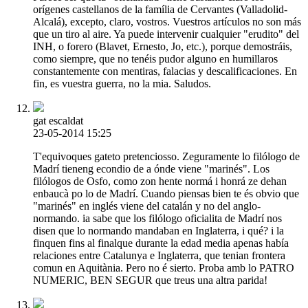
orígenes castellanos de la família de Cervantes (Valladolid-
Alcalá), excepto, claro, vostros. Vuestros artículos no son más
que un tiro al aire. Ya puede intervenir cualquier "erudito" del
INH, o forero (Blavet, Ernesto, Jo, etc.), porque demostráis,
como siempre, que no tenéis pudor alguno en humillaros
constantemente con mentiras, falacias y descalificaciones. En
fin, es vuestra guerra, no la mia. Saludos.
gat escaldat
23-05-2014 15:25
T'equivoques gateto pretenciosso. Zeguramente lo filólogo de
Madrí tieneng econdio de a ónde viene "marinés". Los
filólogos de Osfo, como zon hente normá i honrá ze dehan
enbaucà po lo de Madrí. Cuando piensas bien te és obvio que
"marinés" en inglés viene del catalán y no del anglo-
normando. ia sabe que los filólogo oficialita de Madrí nos
disen que lo normando mandaban en Inglaterra, i qué? i la
finquen fins al finalque durante la edad media apenas había
relaciones entre Catalunya e Inglaterra, que tenian frontera
comun en Aquitània. Pero no é sierto. Proba amb lo PATRO
NUMERIC, BEN SEGUR que treus una altra parida!