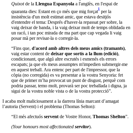
Quixot
de la
Llengua Espanyola
a l'anglès, en l'espai de
1
quaranta dies: Estant en ço més que mig forçat
per la
insistència d'un molt estimat amic, que estava desitjós
d'entendre el tema: Després d'haver-la repassat per sobre, la
vaig deixar de banda, i la vaig deixar molt de temps oblidada en
un racó, i tan poc mirada de ma part que cap vegada li vaig
posar mà per revisar-la o corregir-la.
“Fins que,
d'acord amb altres dels meus amics (tramants)
,
vaig estar content de
deixar que sortís a la llum (edició)
,
condicionant, que algú altre escrutés i esmenés els errors
escapats; ja que els meus assumptes m'impedien submergir-me
en aquest treball. Ara entenc per part de l'impressor, que la
còpia (no corregida) es va presentar a la vostra Senyoria: fet
que de primer m’ha provocat un punt de disgust, perquè com
podria passar, temo molt, provarà ser poc treballada i digna, ja
sigui de la vostra noble vista o de la vostra protecció”.
I acaba molt maliciosament a la darrera línia marcant d’amagat
l’autoria (Servent) i el problema (Thomas Selton):
“El més afectuós
servent
de Vostre Honor,
Thomas
Shelton
”.
(Your honours most affectionated
servitor
).