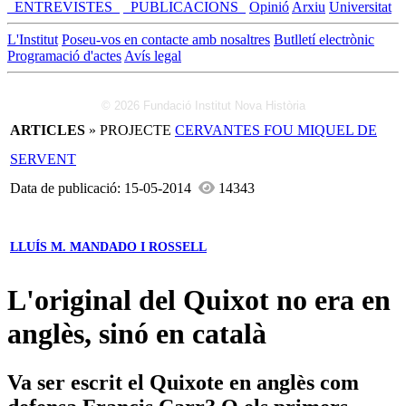
_ENTREVISTES_
_PUBLICACIONS_
Opinió
Arxiu
Universitat
L'Institut
Poseu-vos en contacte amb nosaltres
Butlletí electrònic
Programació d'actes
Avís legal
© 2026 Fundació Institut Nova Història
ARTICLES
» PROJECTE
CERVANTES FOU MIQUEL DE
SERVENT
Data de publicació: 15-05-2014
14343
LLUÍS M. MANDADO I ROSSELL
L'original del Quixot no era en
anglès, sinó en català
Va ser escrit el Quixote en anglès com