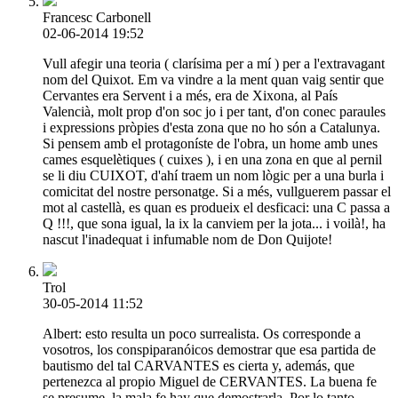
Francesc Carbonell
02-06-2014 19:52
Vull afegir una teoria ( clarísima per a mí ) per a l'extravagant
nom del Quixot. Em va vindre a la ment quan vaig sentir que
Cervantes era Servent i a més, era de Xixona, al País
Valencià, molt prop d'on soc jo i per tant, d'on conec paraules
i expressions pròpies d'esta zona que no ho són a Catalunya.
Si pensem amb el protagoníste de l'obra, un home amb unes
cames esquelètiques ( cuixes ), i en una zona en que al pernil
se li diu CUIXOT, d'ahí traem un nom lògic per a una burla i
comicitat del nostre personatge. Si a més, vullguerem passar el
mot al castellà, es quan es produeix el desficaci: una C passa a
Q !!!, que sona igual, la ix la canviem per la jota... i voilà!, ha
nascut l'inadequat i infumable nom de Don Quijote!
Trol
30-05-2014 11:52
Albert: esto resulta un poco surrealista. Os corresponde a
vosotros, los conspiparanóicos demostrar que esa partida de
bautismo del tal CARVANTES es cierta y, además, que
pertenezca al propio Miguel de CERVANTES. La buena fe
se presume, la mala fe hay que demostrarla. Por lo tanto,