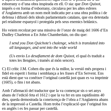
esborrany o d’una obra inspirada en ell. O sia: que
Don Quixot
,
imprès o en forma d’esborrany, circulava per les altes esferes
d’Anglaterra amb un nom molt indicatiu per a una obra política i de
defensa i difusió dels ideals parlamentaris catalans, que era detestada
pel reialisme espanyol i protegida pels seus enemics britànics.
Ho veiem recolzat per una missiva de l’onze de maig del 1606 d’En
Dudley Charleton a En John Chamberlain, on diu que:
I send you Don Quichote’s chalenge, which is translated into
all languages, and sent into the wide world
(Us envio
Lo desafiament de dom Quixot
, el qual és traduït a
totes les llengües, i tramès al món sencer).
C) El crític J.M. Cohen diu que és la millor, la versió més propera i
fidel en esperit i forma i semblança a les frases d’En Servent. Ens
està dient que va conèixer l’original castellà just quan es va imprimir
(1605), o fins i tot abans.
Amb l’afirmació del traductor que la va començar sis o set anys
abans de l’edició feta el 1612 i que la va fer en uns rapidíssims 40
dies, queda demostrada la coneixença de l’obra a l’Anglaterra abans
de la impressió a Castella. Hom troba l’explicació que l’original fos
en anglès i es fes passar per castellà.