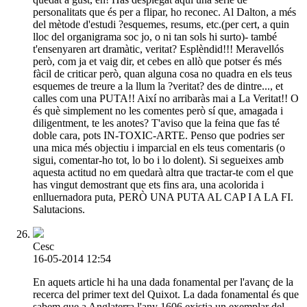
personalitats que és per a flipar, ho reconec. Al Dalton, a més
del mètode d'estudi ?esquemes, resums, etc.(per cert, a quin
lloc del organigrama soc jo, o ni tan sols hi surto)- també
t'ensenyaren art dramàtic, veritat? Esplèndid!!! Meravellós
però, com ja et vaig dir, et cebes en allò que potser és més
fàcil de criticar però, quan alguna cosa no quadra en els teus
esquemes de treure a la llum la ?veritat? des de dintre..., et
calles com una PUTA!! Així no arribaràs mai a La Veritat!! O
és què simplement no les comentes però sí que, amagada i
diligentment, te les anotes? T'aviso que la feina que fas té
doble cara, pots IN-TOXIC-ARTE. Penso que podries ser
una mica més objectiu i imparcial en els teus comentaris (o
sigui, comentar-ho tot, lo bo i lo dolent). Si segueixes amb
aquesta actitud no em quedarà altra que tractar-te com el que
has vingut demostrant que ets fins ara, una acolorida i
enlluernadora puta, PERÒ UNA PUTA AL CAP I A LA FI.
Salutacions.
Cesc
16-05-2014 12:54
En aquets article hi ha una dada fonamental per l'avanç de la
recerca del primer text del Quixot. La dada fonamental és que
sabem que a Anglaterra l'any 1606 existia un exemplar del