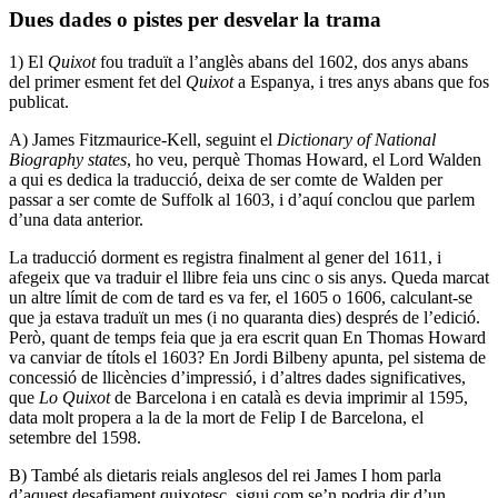
Dues dades o pistes per desvelar la trama
1) El
Quixot
fou traduït a l’anglès abans del 1602, dos anys abans
del primer esment fet del
Quixot
a Espanya, i tres anys abans que fos
publicat.
A) James Fitzmaurice-Kell, seguint el
Dictionary of National
Biography states
, ho veu, perquè Thomas Howard, el Lord Walden
a qui es dedica la traducció, deixa de ser comte de Walden per
passar a ser comte de Suffolk al 1603, i d’aquí conclou que parlem
d’una data anterior.
La traducció dorment es registra finalment al gener del 1611, i
afegeix que va traduir el llibre feia uns cinc o sis anys. Queda marcat
un altre límit de com de tard es va fer, el 1605 o 1606, calculant-se
que ja estava traduït un mes (i no quaranta dies) després de l’edició.
Però, quant de temps feia que ja era escrit quan En Thomas Howard
va canviar de títols el 1603? En Jordi Bilbeny apunta, pel sistema de
concessió de llicències d’impressió, i d’altres dades significatives,
que
Lo Quixot
de Barcelona i en català es devia imprimir al 1595,
data molt propera a la de la mort de Felip I de Barcelona, el
setembre del 1598.
B) També als dietaris reials anglesos del rei James I hom parla
d’aquest desafiament quixotesc, sigui com se’n podria dir d’un