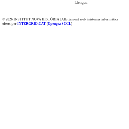
Llengua
© 2026 INSTITUT NOVA HISTÒRIA | Allotjament web i sistemes informàtics
oferts per
INTERGRID.CAT
(
Opengea SCCL
)