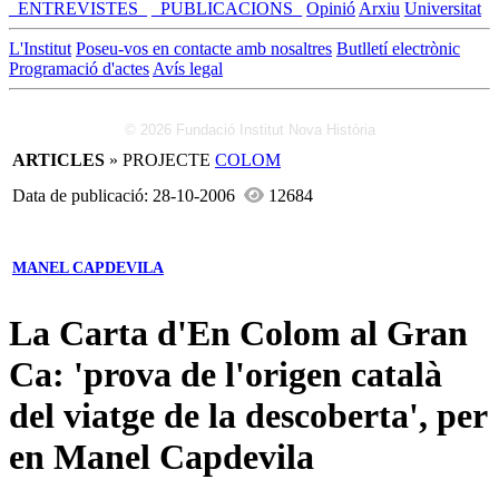
_ENTREVISTES_
_PUBLICACIONS_
Opinió
Arxiu
Universitat
L'Institut
Poseu-vos en contacte amb nosaltres
Butlletí electrònic
Programació d'actes
Avís legal
© 2026 Fundació Institut Nova Història
ARTICLES
» PROJECTE
COLOM
Data de publicació: 28-10-2006
12684
MANEL CAPDEVILA
La Carta d'En Colom al Gran
Ca: 'prova de l'origen català
del viatge de la descoberta', per
en Manel Capdevila