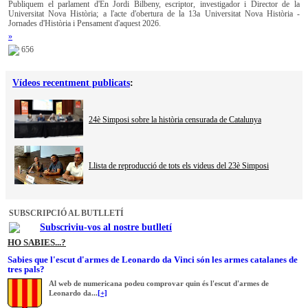
Publiquem el parlament d'En Jordi Bilbeny, escriptor, investigador i Director de la
Universitat Nova Història; a l'acte d'obertura de la 13a Universitat Nova Història -
Jornades d'Història i Pensament d'aquest 2026.
»
656
Vídeos recentment publicats
:
24è Simposi sobre la història censurada de Catalunya
Llista de reproducció de tots els videus del 23è Simposi
SUBSCRIPCIÓ AL BUTLLETÍ
Subscriviu-vos al nostre butlletí
HO SABIES...?
Sabies que l'escut d'armes de Leonardo da Vinci són les armes catalanes de
tres pals?
Al web de numericana podeu comprovar quin és l'escut d'armes de
Leonardo da...
[+]