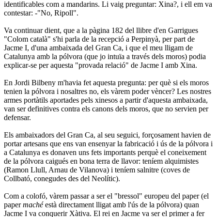
identificables com a mandarins. Li vaig preguntar: Xina?, i ell em va
contestar: -"No, Ripoll".
Va continuar dient, que a la pàgina 182 del llibre d'en Garrigues
"Colom català" s'hi parla de la recepció a Perpinyà, per part de
Jacme I, d'una ambaixada del Gran Ca, i que el meu lligam de
Catalunya amb la pólvora (que jo intuïa a través dels moros) podia
explicar-se per aquesta "provada relació" de Jacme I amb Xina.
En Jordi Bilbeny m'havia fet aquesta pregunta: per què si els moros
tenien la pólvora i nosaltres no, els vàrem poder vèncer? Les nostres
armes portàtils aportades pels xinesos a partir d'aquesta ambaixada,
van ser definitives contra els canons dels moros, que no servien per
defensar.
Els ambaixadors del Gran Ca, al seu seguici, forçosament havien de
portar artesans que ens van ensenyar la fabricació i ús de la pólvora i
a Catalunya es donaven uns fets importants perquè el coneixement
de la pólvora caigués en bona terra de llavor: teníem alquimistes
(Ramon Llull, Arnau de Vilanova) i teníem salnitre (coves de
Collbató, conegudes des del Neolític).
Com a colofó, vàrem passar a ser el "bressol" europeu del paper (el
paper
maché
està directament lligat amb l'ús de la pólvora) quan
Jacme I va conquerir Xàtiva. El rei en Jacme va ser el primer a fer