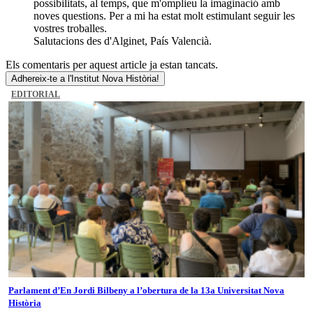
possibilitats, al temps, que m'omplieu la imaginació amb
noves questions. Per a mi ha estat molt estimulant seguir les
vostres troballes.
Salutacions des d'Alginet, País Valencià.
Els comentaris per aquest article ja estan tancats.
Adhereix-te a l'Institut Nova Història!
EDITORIAL
Parlament d’En Jordi Bilbeny a l’obertura de la 13a Universitat Nova
Història