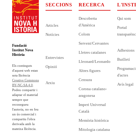
SECCIONS
RECERCA
L'INST
Descoberta
Qui som
d'Amèrica
Articles
Portal
Colom
transparènc
Notícies
Servent/Cervantes
Fundació
Adhesions
Institut Nova
Lletres catalanes
Història
Entrevistes
Butlletí
Lleonard/Leonardo
Els continguts
Opinió
Programaci
Altres figures
d'aquest web estan
d'actes
sota llicència
Censura
Creative Commons
Arxiu
Avís legal
BY-NC-SA 4.0
.
Corona catalano-
Podeu compartir i
adaptar el material
aragonesa
sempre que
Imperi Universal
reconegueu
l'autoria, no en feu
Català
un ús comercial i
compartiu l'obra
Memòria històrica
derivada amb la
mateixa llicència.
Mitologia catalana