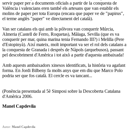
servir paper per a documents oficials a partir de la conquesta de
València i valencians eren també els artesans que van establir els
molins de paper per tota Europa (encara que paper ve de "papirus",
el terme anglès "paper" ve directament del català).
Van ser catalans els qui amb la pólvora van conquerir Múrcia,
Almeria (Castell de Ferro, Roquetas), Màlaga, Sevilla (que es va
conquerir per mar, quina marina tenia Fernando III?) i Melilla (Pere
d'Estopinyà). Així mateix, molt important va ser el rol dels catalans a
la conquesta de Granada i desprès de Nàpols (arquebusos), passant
pel descobriment d'Amèrica i tot això a partir d'aquesta ambaixada!
Amb aquests ambaixadors xinesos identificats, la història va agafant
forma. En Jordi Bilbeny fa molts anys que em diu que Marco Polo
podria ser que fos català. El cercle es va tancant...
(Ponència presentada al 5è Simposi sobre la Descoberta Catalana
d'Amèrica 2006.
Manel Capdevila
Autor:
Manel Capdevila