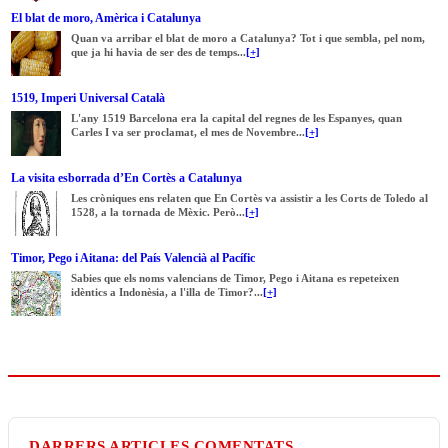
El blat de moro, Amèrica i Catalunya
Quan va arribar el blat de moro a Catalunya? Tot i que sembla, pel nom,
que ja hi havia de ser des de temps...
[+]
1519, Imperi Universal Català
L'any 1519 Barcelona era la capital del regnes de les Espanyes, quan
Carles I va ser proclamat, el mes de Novembre...
[+]
La visita esborrada d’En Cortès a Catalunya
Les cròniques ens relaten que En Cortès va assistir a les Corts de Toledo al
1528, a la tornada de Mèxic. Però...
[+]
Timor, Pego i Aitana: del País Valencià al Pacífic
Sabies que els noms valencians de Timor, Pego i Aitana es repeteixen
idèntics a Indonèsia, a l'illa de Timor?...
[+]
DARRERS ARTICLES COMENTATS