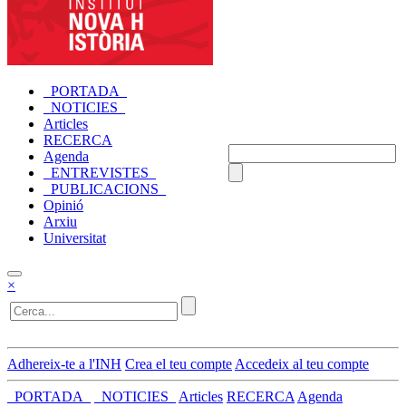
_PORTADA_
_NOTICIES_
Articles
RECERCA
Agenda
_ENTREVISTES_
_PUBLICACIONS_
Opinió
Arxiu
Universitat
×
Adhereix-te a l'INH
Crea el teu compte
Accedeix al teu compte
_PORTADA_
_NOTICIES_
Articles
RECERCA
Agenda