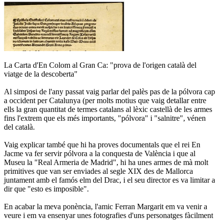
La Carta d'En Colom al Gran Ca: "prova de l'origen català del
viatge de la descoberta"
Al simposi de l'any passat vaig parlar del palès pas de la pólvora cap
a occident per Catalunya (per molts motius que vaig detallar entre
ells la gran quantitat de termes catalans al lèxic castellà de les armes
fins l'extrem que els més importants, "pólvora" i "salnitre", vénen
del català.
Vaig explicar també que hi ha proves documentals que el rei En
Jacme va fer servir pólvora a la conquesta de València i que al
Museu la "Real Armeria de Madrid", hi ha unes armes de mà molt
primitives que van ser enviades al segle XIX des de Mallorca
juntament amb el famós elm del Drac, i el seu director es va limitar a
dir que "esto es imposible".
En acabar la meva ponència, l'amic Ferran Margarit em va venir a
veure i em va ensenyar unes fotografies d'uns personatges fàcilment