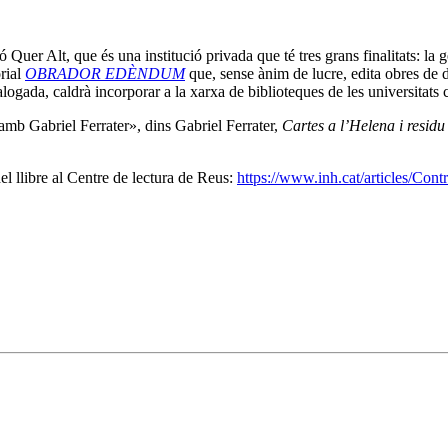
uer Alt, que és una institució privada que té tres grans finalitats: la 
orial
OBRADOR EDÈNDUM
que, sense ànim de lucre, edita obres de di
logada, caldrà incorporar a la xarxa de biblioteques de les universitats 
 amb Gabriel Ferrater», dins Gabriel Ferrater,
Cartes a l’Helena i residu
l llibre al Centre de lectura de Reus:
https://www.inh.cat/articles/Con