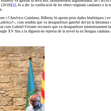
i Bilbeny va aportar la seva tesi, raonablement argumentada, de l’acció d
I
(2018)
[3]
, és a dir: la confiscació de les obres originals catalanes o la
a.
lom i l’Amèrica Catalana
, Bilbeny hi aporta prou dades històriques i ev
Amèrica?», com sembla que va desaparèixer gairebé del tot la literatura
 tal com Gabriel Ferrater reconeix que va desaparèixer misteriosament la 
 segle XV fins a la diguem-ne represa de la novel·la en llengua catalan