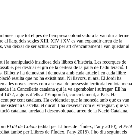
ombines i que tot el pes de l’empresa colonitzadora la van dur a terme
ue al llarg dels segles XIII, XIV i XV es van expandir arreu de la
ts, van deixar de ser actius com per art d’encantament i van quedar al
t i la manipulació insidiosa dels llibres d’història. Les recerques de
ible, per destriar el gra de la certesa de la palla de l’adulteració. I
s. Bilbeny ha demostrat i demostra amb cada article i en cada llibre
ió resulta que no ha existit mai. Ni llavors, ni ara. El Jordi ha
en a les noves terres com a senyal de possessió territorial en tota mena
mada i la Cancelleria catalana qui la va agombolar i sufragar. Ell ha
l 1472, alguns d’ells a l’Empordà i, concretament, a Pals. Ha
r cent per cent catalans. Ha evidenciat que la moneda amb què es van
existent a Castella: el ducat. I ha desvelat com el virregnat, que va
titució catalana, arrelada i desenvolupada arreu de la Nació Catalana,
 com
El dit de Colom
(editat per Llibres de l’Índex, l’any 2010), el
Petit
editat també per Llibres de l’Índex, l’any 2015). I ho diu seguint els