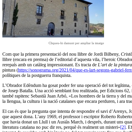
Cliqueu-hi damunt per ampliar la imatge
Com que la primera presentació del nou llibre de Jordi Bilbeny,
Crist
llibre (encara en premsa) de l’editorial d’aquesta vila, l’heroic Obra
rerepaís amb un catàleg impressionant. Es tracta de
L’art de la pintura
pintura (
https://sonograma.org/2021/04/que-es-lart-segons-gabriel-ferr
polítiques de la postguerra franquista.
L’Obrador Edèndum ha gosat poder fer una operació del tot legítima, desa
de Josep Batalla. Una acció semblant fou realitzada, per Edicions 62,
també rapitenc Sebastià Juan Arbó, «Los hombres de la tierra y del mar»
la llengua, la cultura i la nació catalanes que encara perduren, i ara t
El cas és que la pregunta que intenta de respondre el savi d’Arenys, Jo
que aquest dona. L’any 1969, el professor i escriptor Roberto Ruberto 
que havia donat un Llull i un Ausiàs March, i després, durant uns quan
literatura catalana no puc dir res, perquè és realment un misteri»
[2]
. E