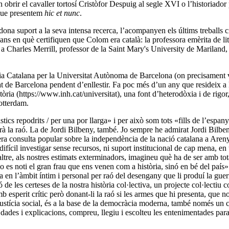
n obrir el cavaller tortosí Cristòfor Despuig al segle XVI o l’historiador
m que presentem
hic et nunc
.
dona suport a la seva intensa recerca, l’acompanyen els últims treballs ci
ans en què certifiquen que Colom era català: la professora emèrita de l
a Charles Merrill, professor de la Saint Mary's University de Mariland, a
ia Catalana per la Universitat Autònoma de Barcelona (on precisament va 
at de Barcelona pendent d’enllestir. Fa poc més d’un any que resideix a 
òria (https://www.inh.cat/universitat), una font d’heterodòxia i de rigo
otterdam.
cs repodrits / per una por llarga» i per això som tots «fills de l’espany
serà la raó. La de Jordi Bilbeny, també. Jo sempre he admirat Jordi Bilb
era consulta popular sobre la independència de la nació catalana a Are
rou difícil investigar sense recursos, ni suport institucional de cap mena,
altre, als nostres estimats exterminadors, imagineu què ha de ser amb to
o es noti el gran frau que ens venen com a història, sinó en bé del país».
a en l’àmbit íntim i personal per raó del desengany que li produí la guerra
 de les certeses de la nostra història col·lectiva, un projecte col·lectiu c
 amb esperit crític però donant-li la raó si les armes que hi presenta, q
 justícia social, és a la base de la democràcia moderna, també només un
dades i explicacions, compreu, llegiu i escolteu les entenimentades parau