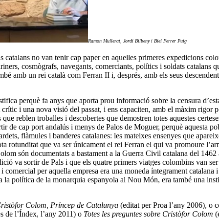
Ramon Mullerat, Jordi Bilbeny i Biel Ferrer Puig
els catalans no van tenir cap paper en aquelles primeres expedicions col
iners, cosmògrafs, navegants, comerciants, polítics i soldats catalans q
també amb un rei català com Ferran II i, després, amb els seus descenden
ustifica perquè fa anys que aporta prou informació sobre la censura d’esta
ític i una nova visió del passat, i ens capaciten, amb el màxim rigor poss
s que reblen troballes i descobertes que demostren totes aquestes certese
ir de cap port andalús i menys de Palos de Moguer, perquè aquesta poblac
ardets, flàmules i banderes catalanes: les mateixes ensenyes que apareix
ota rotunditat que va ser únicament el rei Ferran el qui va promoure l’ar
olom són documentats a bastament a la Guerra Civil catalana del 1462 a
ió va sortir de Pals i que els quatre primers viatges colombins van se
i comercial per aquella empresa era una moneda íntegrament catalana i in
tota la política de la monarquia espanyola al Nou Món, era també una ins
ristòfor Colom, Príncep de Catalunya
(editat per Proa l’any 2006), o
es de l’Índex, l’any 2011) o
Totes les preguntes sobre Cristòfor Colom
(