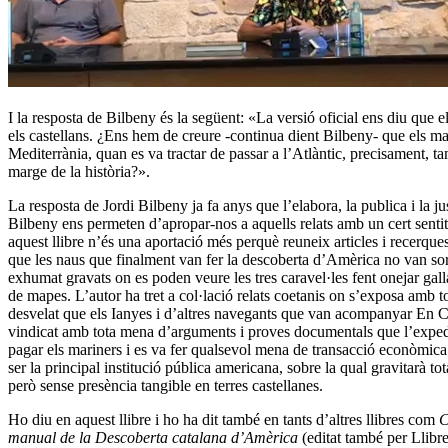
I la resposta de Bilbeny és la següent: «La versió oficial ens diu que 
els castellans. ¿Ens hem de creure -continua dient Bilbeny- que els mar
Mediterrània, quan es va tractar de passar a l’Atlàntic, precisament, 
marge de la història?».
La resposta de Jordi Bilbeny ja fa anys que l’elabora, la publica i la j
Bilbeny ens permeten d’apropar-nos a aquells relats amb un cert sentit cr
aquest llibre n’és una aportació més perquè reuneix articles i recerque
que les naus que finalment van fer la descoberta d’Amèrica no van sort
exhumat gravats on es poden veure les tres caravel·les fent onejar gall
de mapes. L’autor ha tret a col·lació relats coetanis on s’exposa amb t
desvelat que els Ianyes i d’altres navegants que van acompanyar En C
vindicat amb tota mena d’arguments i proves documentals que l’expedic
pagar els mariners i es va fer qualsevol mena de transacció econòmica 
ser la principal institució pública americana, sobre la qual gravitarà 
però sense presència tangible en terres castellanes.
Ho diu en aquest llibre i ho ha dit també en tants d’altres llibres com
C
manual de la Descoberta catalana d’Amèrica
(editat també per Llibr