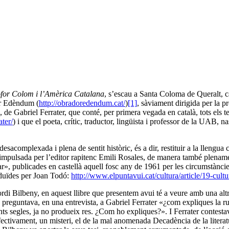
òfor Colom i l’Amèrica Catalana
, s’escau a Santa Coloma de Queralt, ca
dor Edèndum (
http://obradoredendum.cat/
)
[1]
, sàviament dirigida per la 
, de Gabriel Ferrater, que conté, per primera vegada en català, tots els te
ater/
) i que el poeta, crític, traductor, lingüista i professor de la UAB, 
complexada i plena de sentit històric, és a dir, restituir a la llengua ca
 impulsada per l’editor rapitenc Emili Rosales, de manera també plenam
, publicades en castellà aquell fosc any de 1961 per les circumstàncies 
raduïdes per Joan Todó:
http://www.elpuntavui.cat/cultura/article/19-cul
rdi Bilbeny, en aquest llibre que presentem avui té a veure amb una altra
preguntava, en una entrevista, a Gabriel Ferrater «¿com expliques la rup
ts segles, ja no produeix res. ¿Com ho expliques?». I Ferrater contestav
fectivament, un misteri, el de la mal anomenada Decadència de la litera