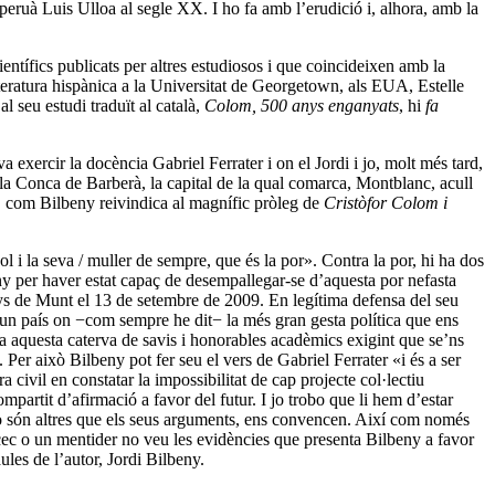
 peruà Luis Ulloa al segle XX. I ho fa amb l’erudició i, alhora, amb la
entífics publicats per altres estudiosos i que coincideixen amb la
iteratura hispànica a la Universitat de Georgetown, als EUA, Estelle
l seu estudi traduït al català,
Colom, 500 anys enganyats
, hi
fa
exercir la docència Gabriel Ferrater i on el Jordi i jo, molt més tard,
la Conca de Barberà, la capital de la qual comarca, Montblanc, acull
r, com Bilbeny reivindica al magnífic pròleg de
Cristòfor Colom i
ol i la seva / muller de sempre, que és la por». Contra la por, hi ha dos
eny per haver estat capaç de desempallegar-se d’aquesta por nefasta
nys de Munt el 13 de setembre de 2009. En legítima defensa del seu
 en un país on −com sempre he dit− la més gran gesta política que ens
ta aquesta caterva de savis i honorables acadèmics exigint que se’ns
 Per això Bilbeny pot fer seu el vers de Gabriel Ferrater «i és a ser
 civil en constatar la impossibilitat de cap projecte col·lectiu
ompartit d’afirmació a favor del futur. I jo trobo que li hem d’estar
ue no són altres que els seus arguments, ens convencen. Així com només
 cec o un mentider no veu les evidències que presenta Bilbeny a favor
les de l’autor, Jordi Bilbeny.