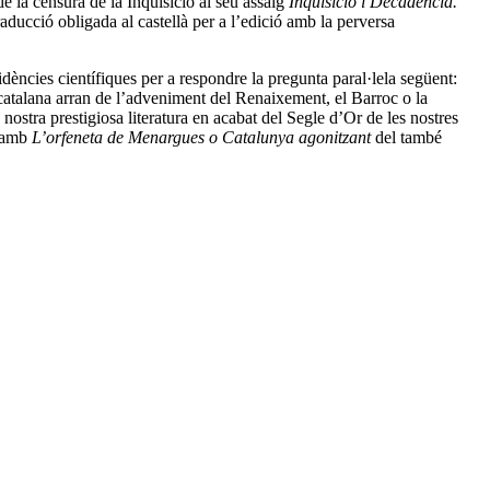
e la censura de la Inquisició al seu assaig
Inquisició i Decadència.
 traducció obligada al castellà per a l’edició amb la perversa
idències científiques per a respondre la pregunta paral·lela següent:
 catalana arran de l’adveniment del Renaixement, el Barroc o la
nostra prestigiosa literatura en acabat del Segle d’Or de les nostres
a amb
L’orfeneta de Menargues o Catalunya agonitzant
del també