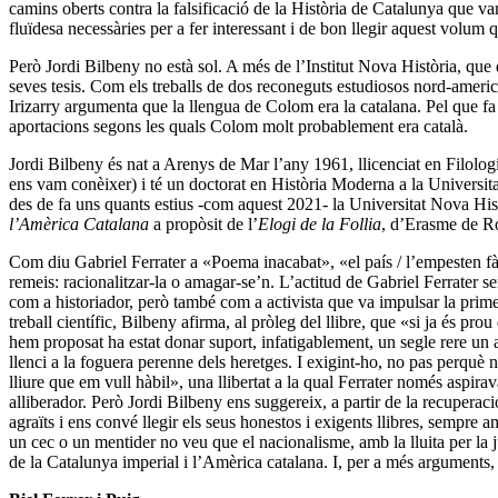
camins oberts contra la falsificació de la Història de Catalunya que va
fluïdesa necessàries per a fer interessant i de bon llegir aquest volu
Però Jordi Bilbeny no està sol. A més de l’Institut Nova Història, que 
seves tesis. Com els treballs de dos reconeguts estudiosos nord-americ
Irizarry argumenta que la llengua de Colom era la catalana. Pel que fa 
aportacions segons les quals Colom molt probablement era català.
Jordi Bilbeny és nat a Arenys de Mar l’any 1961, llicenciat en Filolog
ens vam conèixer) i té un doctorat en Història Moderna a la Universit
des de fa uns quants estius -com aquest 2021- la Universitat Nova Hist
l’Amèrica Catalana
a propòsit de l’
Elogi de la Follia
, d’Erasme de R
Com diu Gabriel Ferrater a «Poema inacabat», «el país / l’empesten fàsti
remeis: racionalitzar-la o amagar-se’n. L’actitud de Gabriel Ferrater 
com a historiador, però també com a activista que va impulsar la prim
treball científic, Bilbeny afirma, al pròleg del llibre, que «si ja és p
hem proposat ha estat donar suport, infatigablement, un segle rere un 
llenci a la foguera perenne dels heretges. I exigint-ho, no pas perquè n
lliure que em vull hàbil», una llibertat a la qual Ferrater només aspirav
alliberador. Però Jordi Bilbeny ens suggereix, a partir de la recuperació
agraïts i ens convé llegir els seus honestos i exigents llibres, sempre
un cec o un mentider no veu que el nacionalisme, amb la lluita per la
de la Catalunya imperial i l’Amèrica catalana. I, per a més arguments, 