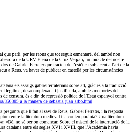
l que parli, per les raons que tot seguit esmentaré, del també nou
professora de la URV Elena de la Cruz Vergari, un miracle del nostre
xtos de Gabriel Ferrater que tracten de l’estètica subjacent a l’art de la
nascut a Reus, va haver de publicar en castellà per les circumstàncies
talana els assaigs gabrielferraterians sobre art, gràcies a la traducció
ent legítima, desacomplexada i justificada, amb les memòries del
de censura, és a dir, de repressió política de l’Estat espanyol contra
tura/850885-a-la-manera-de-sebastia-juan-arbo.html
 pregunta que li fan al savi de Reus, Gabriel Ferrater, i la resposta
tura entre la literatura medieval i la contemporània? Una literatura
a: «Bé, no sé per on començar. Sobre el misteri de la interrupció de la
tura catalana entre els segles XVI i XVIII, que l’Acadèmia havia