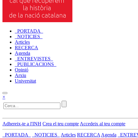
_PORTADA_
_NOTICIES_
Articles
RECERCA
Agenda
_ENTREVISTES_
_PUBLICACIONS_
Opinió
Arxiu
Universitat
×
Adhereix-te a l'INH
Crea el teu compte
Accedeix al teu compte
_PORTADA_
_NOTICIES_
Articles
RECERCA
Agenda
_ENTRE