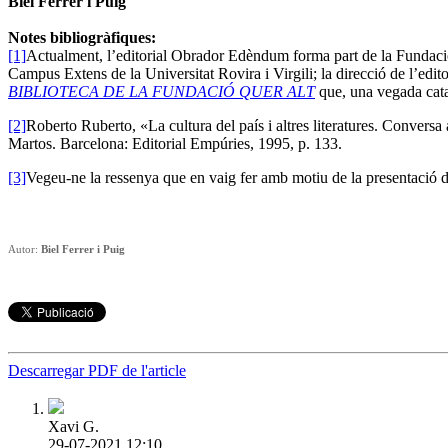
Biel Ferrer i Puig
Notes bibliogràfiques:
[1]
Actualment, l’editorial Obrador Edèndum forma part de la Fundació Q
Campus Extens de la Universitat Rovira i Virgili; la direcció de l’edit
BIBLIOTECA DE LA FUNDACIÓ QUER ALT
que, una vegada cata
[2]
Roberto Ruberto, «La cultura del país i altres literatures. Conversa
Martos. Barcelona: Editorial Empúries, 1995, p. 133.
[3]
Vegeu-ne la ressenya que en vaig fer amb motiu de la presentació de
Autor:
Biel Ferrer i Puig
Descarregar PDF de l'article
Xavi G.
29-07-2021 12:10