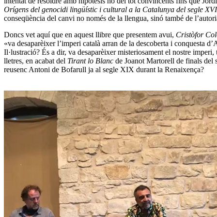
intentat de resoldre amb hipòtesis no del tot convincents fins que Jord
Orígens del genocidi lingüístic i cultural a la Catalunya del segle XV
conseqüència del canvi no només de la llengua, sinó també de l’autori
Doncs vet aquí que en aquest llibre que presentem avui,
Cristòfor Co
«va desaparèixer l’imperi català arran de la descoberta i conquesta d’
Il·lustració? És a dir, va desaparèixer misteriosament el nostre imperi,
lletres, en acabat del
Tirant lo Blanc
de Joanot Martorell de finals del
reusenc Antoni de Bofarull ja al segle XIX durant la Renaixença?