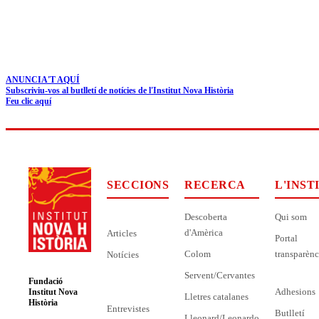
ANUNCIA'T AQUÍ
Subscriviu-vos al butlletí de notícies de l'Institut Nova Història
Feu clic aquí
SECCIONS
RECERCA
L'INST
Descoberta
Qui som
d'Amèrica
Articles
Portal
Colom
transparènc
Notícies
Servent/Cervantes
Fundació
Adhesions
Institut Nova
Lletres catalanes
Història
Entrevistes
Butlletí
Lleonard/Leonardo