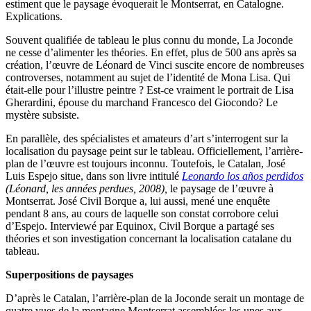
estiment que le paysage évoquerait le Montserrat, en Catalogne.
Explications.
Souvent qualifiée de tableau le plus connu du monde, La Joconde
ne cesse d’alimenter les théories. En effet, plus de 500 ans après sa
création, l’œuvre de Léonard de Vinci suscite encore de nombreuses
controverses, notamment au sujet de l’identité de Mona Lisa. Qui
était-elle pour l’illustre peintre ? Est-ce vraiment le portrait de Lisa
Gherardini, épouse du marchand Francesco del Giocondo? Le
mystère subsiste.
En parallèle, des spécialistes et amateurs d’art s’interrogent sur la
localisation du paysage peint sur le tableau. Officiellement, l’arrière-
plan de l’œuvre est toujours inconnu. Toutefois, le Catalan, José
Luis Espejo situe, dans son livre intitulé
Leonardo los años perdidos
(Léonard, les années perdues, 2008),
le paysage de l’œuvre à
Montserrat. José Civil Borque a, lui aussi, mené une enquête
pendant 8 ans, au cours de laquelle son constat corrobore celui
d’Espejo. Interviewé par Equinox, Civil Borque a partagé ses
théories et son investigation concernant la localisation catalane du
tableau.
Superpositions de paysages
D’après le Catalan, l’arrière-plan de la Joconde serait un montage de
quatre vues de la montagne Montserrat assemblées les unes aux