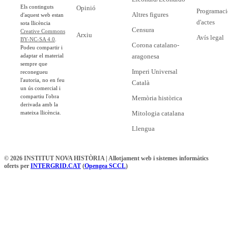
Els continguts
Opinió
Programaci
Altres figures
d'aquest web estan
d'actes
sota llicència
Censura
Creative Commons
Arxiu
Avís legal
BY-NC-SA 4.0
.
Corona catalano-
Podeu compartir i
adaptar el material
aragonesa
sempre que
Imperi Universal
reconegueu
l'autoria, no en feu
Català
un ús comercial i
compartiu l'obra
Memòria històrica
derivada amb la
mateixa llicència.
Mitologia catalana
Llengua
© 2026 INSTITUT NOVA HISTÒRIA | Allotjament web i sistemes informàtics
oferts per
INTERGRID.CAT
(
Opengea SCCL
)