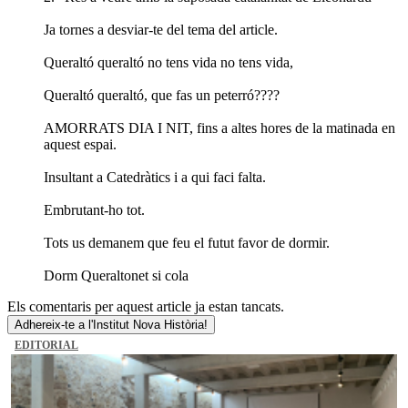
Ja tornes a desviar-te del tema del article.
Queraltó queraltó no tens vida no tens vida,
Queraltó queraltó, que fas un peterró????
AMORRATS DIA I NIT, fins a altes hores de la matinada en
aquest espai.
Insultant a Catedràtics i a qui faci falta.
Embrutant-ho tot.
Tots us demanem que feu el futut favor de dormir.
Dorm Queraltonet si cola
Els comentaris per aquest article ja estan tancats.
Adhereix-te a l'Institut Nova Història!
EDITORIAL