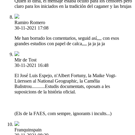
Quien lo diria, el mensaje estaba oculto para los censores pero
claro para los iniciados en la tradición del caganer y las brujas
Ramiro Romero
30-11-2021 17:08
Me han borrado los comentarios, seguid así,,,, con esos
grandes estudios con papel de calca,,,, ja ja ja ja
Mir de Tost
30-11-2021 16:48
El José Luis Espejo, n'Albert Fortuny, la Maike Vogt-
Lüerssen al National Geographic, la Camélia
Balistrou...........Estudis documentats, oposats a les
suposicions de la història oficial.
(Els de la FAES, com sempre, ignorants i incults...)
Franquinspain