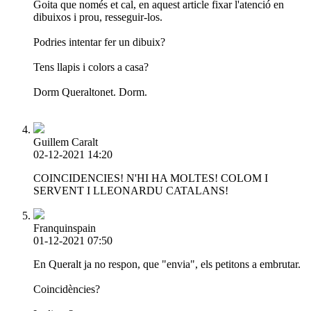
Goita que només et cal, en aquest article fixar l'atenció en
dibuixos i prou, resseguir-los.
Podries intentar fer un dibuix?
Tens llapis i colors a casa?
Dorm Queraltonet. Dorm.
Guillem Caralt
02-12-2021 14:20
COINCIDENCIES! N'HI HA MOLTES! COLOM I
SERVENT I LLEONARDU CATALANS!
Franquinspain
01-12-2021 07:50
En Queralt ja no respon, que "envia", els petitons a embrutar.
Coincidències?