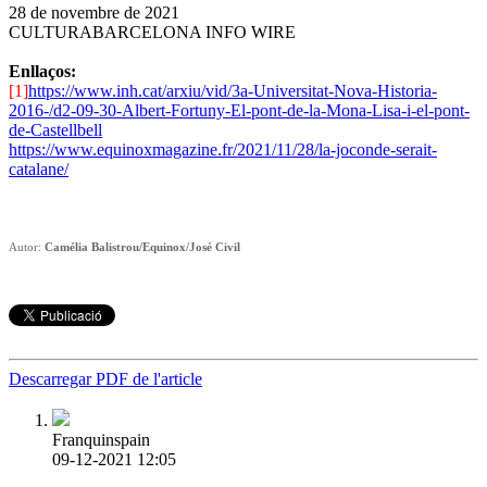
28 de novembre de 2021
CULTURABARCELONA INFO WIRE
Enllaços:
[1]
https://www.inh.cat/arxiu/vid/3a-Universitat-Nova-Historia-
2016-/d2-09-30-Albert-Fortuny-El-pont-de-la-Mona-Lisa-i-el-pont-
de-Castellbell
https://www.equinoxmagazine.fr/2021/11/28/la-joconde-serait-
catalane/
Autor:
Camélia Balistrou/Equinox/José Civil
Descarregar PDF de l'article
Franquinspain
09-12-2021 12:05