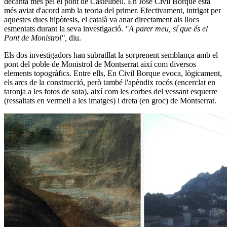
decanta més pel el pont de Castellbell. En José Civil Borque està
més aviat d'acord amb la teoria del primer. Efectivament, intrigat per
aquestes dues hipòtesis, el català va anar directament als llocs
esmentats durant la seva investigació.
"A parer meu, sí que és el
Pont de Monistrol",
diu.
Els dos investigadors han subratllat la sorprenent semblança amb el
pont del poble de Monistrol de Montserrat així com diversos
elements topogràfics. Entre ells, En Civil Borque evoca, lògicament,
els arcs de la construcció, però també l'apèndix rocós (encerclat en
taronja a les fotos de sota), així com les corbes del vessant esquerre
(ressaltats en vermell a les imatges) i dreta (en groc) de Montserrat.