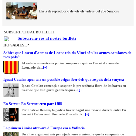
Llista de reproducció de tots els videus del 23è Simposi
SUBSCRIPCIÓ AL BUTLLETÍ
Subscriviu-vos al nostre butlletí
HO SABIES...?
Sabies que l'escut d'armes de Leonardo da Vinci són les armes catalanes de
tres pals?
Al web de numericana podeu comprovar quin és l'escut d'armes de
Leonardo da...
[+]
Ignasi Catalan apunta a un possible origen íber dels quatre pals de la senyera
Ignasi Catalan començà a sospitar la procedència ibera de les barres en
fixar-se que les figures geomètriques...
[+]
En Servet i En Servent eren pare i fill?
Per l'Esteve Renom, hi podria haver hagut una relació directa entre En
Servet i En Servent. Una relació ocultada...
[+]
La primera i única atzavara d'Europa era a València
Un altre argument més per ajudar-nos a entendre que la conquesta de