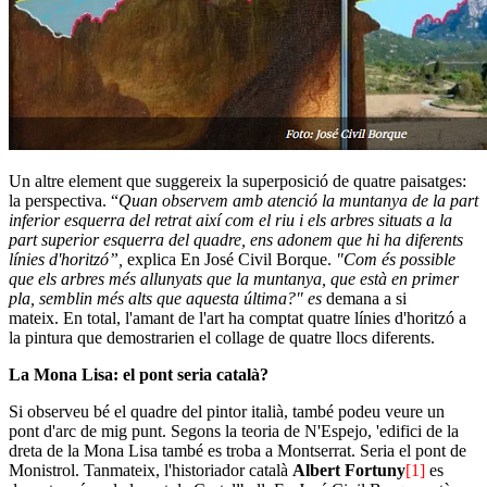
Un altre element que suggereix la superposició de quatre paisatges:
la perspectiva. “
Quan observem amb atenció la muntanya de la part
inferior esquerra del retrat així com el riu i els arbres situats a la
part superior esquerra del quadre, ens adonem que hi ha diferents
línies d'horitzó”,
explica En José Civil Borque.
"Com és possible
que els arbres més allunyats que la muntanya, que està en primer
pla, semblin més alts que aquesta última?" es
demana a si
mateix. En total, l'amant de l'art ha comptat quatre línies d'horitzó a
la pintura que demostrarien el collage de quatre llocs diferents.
La Mona Lisa: el pont seria català?
Si observeu bé el quadre del pintor italià, també podeu veure un
pont d'arc de mig punt. Segons la teoria de N'Espejo, 'edifici de la
dreta de la Mona Lisa també es troba a Montserrat. Seria el pont de
Monistrol. Tanmateix, l'historiador català
Albert Fortuny
[1]
es