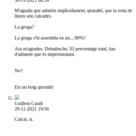
30-11-2021 08:39
M'agrada que admetis implicidament, qeuraltó, que la resta de
linees són calcades.
La groga?
La groga s'hi assembla en un....90%?
Ara m'agrades. Debatim-ho. El percentatge total, has
d'admetre que és impressionant.
No?
Ets un boig queraltó
Guillem Caralt
29-11-2021 19:56
Calcat, si.