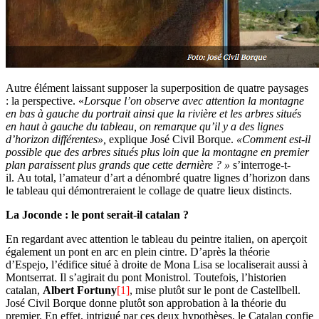
Autre élément laissant supposer la superposition de quatre paysages
: la perspective. «
Lorsque l’on observe avec attention la montagne
en bas à gauche du portrait ainsi que la rivière et les arbres situés
en haut à gauche du tableau, on remarque qu’il y a des lignes
d’horizon différentes»,
explique José Civil Borque.
«Comment est-il
possible que des arbres situés plus loin que la montagne en premier
plan paraissent plus grands que cette dernière ? »
s’interroge-t-
il. Au total, l’amateur d’art a dénombré quatre lignes d’horizon dans
le tableau qui démontreraient le collage de quatre lieux distincts.
La Joconde : le pont serait-il catalan ?
En regardant avec attention le tableau du peintre italien, on aperçoit
également un pont en arc en plein cintre. D’après la théorie
d’Espejo, l’édifice situé à droite de Mona Lisa se localiserait aussi à
Montserrat. Il s’agirait du pont Monistrol. Toutefois, l’historien
catalan,
Albert Fortuny
[1]
, mise plutôt sur le pont de Castellbell.
José Civil Borque donne plutôt son approbation à la théorie du
premier. En effet, intrigué par ces deux hypothèses, le Catalan confie