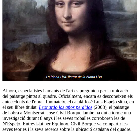
Alhora, especialistes i amants de l'art es pregunten per la ubicació
del paisatge pintat al quadre. Oficialment, encara es desconeixen els
antecedents de l'obra. Tanmateix, el català José Luis Espejo situa, en
el seu llibre titulat
Leonardo los años perdidos
(2008)
,
el paisatge
de l'obra a Montserrat. José Civil Borque també ha dut a terme una
investigació durant 8 anys i les seves troballes corroboren les de
N'Espejo. Entrevistat per Equinox, Civil Borque va compartir les
seves teories i la seva recerca sobre la ubicació catalana del quadre.