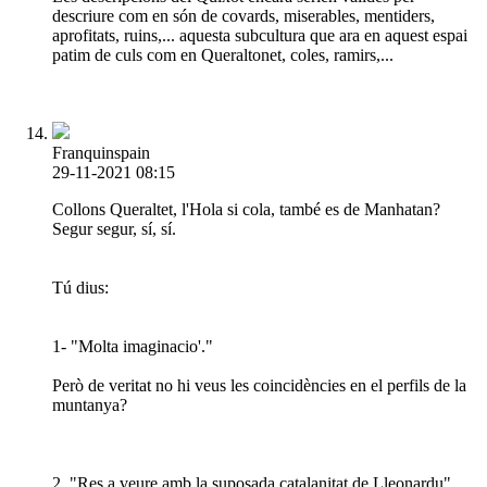
descriure com en són de covards, miserables, mentiders,
aprofitats, ruins,... aquesta subcultura que ara en aquest espai
patim de culs com en Queraltonet, coles, ramirs,...
Franquinspain
29-11-2021 08:15
Collons Queraltet, l'Hola si cola, també es de Manhatan?
Segur segur, sí, sí.
Tú dius:
1- "Molta imaginacio'."
Però de veritat no hi veus les coincidències en el perfils de la
muntanya?
2. "Res a veure amb la suposada catalanitat de Lleonardu"