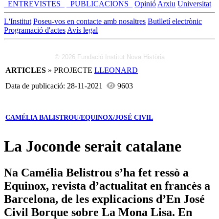
_ENTREVISTES_
_PUBLICACIONS_
Opinió
Arxiu
Universitat
L'Institut
Poseu-vos en contacte amb nosaltres
Butlletí electrònic
Programació d'actes
Avís legal
© 2026 Fundació Institut Nova Història
ARTICLES
» PROJECTE
LLEONARD
Data de publicació: 28-11-2021
9603
CAMÉLIA BALISTROU/EQUINOX/JOSÉ CIVIL
La Joconde serait catalane
Na Camélia Belistrou s’ha fet ressò a
Equinox, revista d’actualitat en francès a
Barcelona, de les explicacions d’En José
Civil Borque sobre La Mona Lisa. En