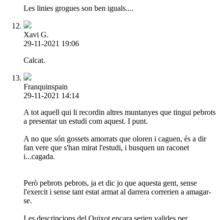
Les linies grogues son ben iguals....
Xavi G.
29-11-2021 19:06
Calcat.
Franquinspain
29-11-2021 14:14
A tot aquell qui li recordin altres muntanyes que tingui pebrots
a presentar un estudi com aquest. I punt.
A no que són gossets amorrats que oloren i caguen, és a dir
fan vere que s'han mirat l'estudi, i busquen un raconet
i...cagada.
Però pebrots pebrots, ja et dic jo que aquesta gent, sense
l'exercit i sense tant estat armat al darrera correrien a amagar-
se.
Les descripcions del Quixot encara serien valides per