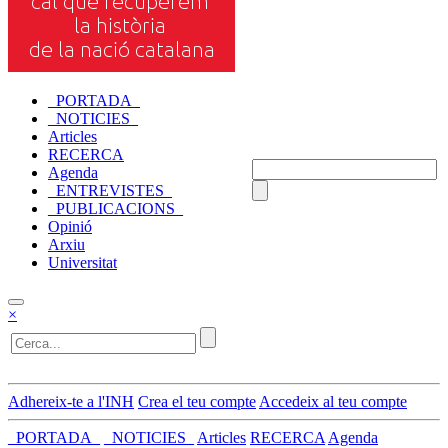
_PORTADA_
_NOTICIES_
Articles
RECERCA
Agenda
_ENTREVISTES_
_PUBLICACIONS_
Opinió
Arxiu
Universitat
×
Adhereix-te a l'INH
Crea el teu compte
Accedeix al teu compte
_PORTADA_
_NOTICIES_
Articles
RECERCA
Agenda