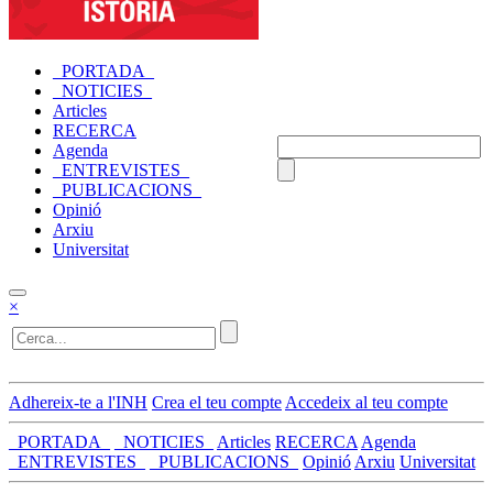
_PORTADA_
_NOTICIES_
Articles
RECERCA
Agenda
_ENTREVISTES_
_PUBLICACIONS_
Opinió
Arxiu
Universitat
×
Adhereix-te a l'INH
Crea el teu compte
Accedeix al teu compte
_PORTADA_
_NOTICIES_
Articles
RECERCA
Agenda
_ENTREVISTES_
_PUBLICACIONS_
Opinió
Arxiu
Universitat