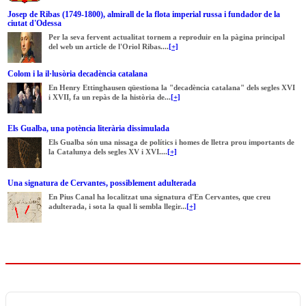
Josep de Ribas (1749-1800), almirall de la flota imperial russa i fundador de la
ciutat d'Odessa
Per la seva fervent actualitat tornem a reproduir en la pàgina principal
del web un article de l'Oriol Ribas....
[+]
Colom i la il·lusòria decadència catalana
En Henry Ettinghausen qüestiona la "decadència catalana" dels segles XVI
i XVII, fa un repàs de la història de...
[+]
Els Gualba, una potència literària dissimulada
Els Gualba són una nissaga de polítics i homes de lletra prou importants de
la Catalunya dels segles XV i XVI....
[+]
Una signatura de Cervantes, possiblement adulterada
En Pius Canal ha localitzat una signatura d'En Cervantes, que creu
adulterada, i sota la qual li sembla llegir...
[+]