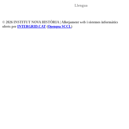
Llengua
© 2026 INSTITUT NOVA HISTÒRIA | Allotjament web i sistemes informàtics
oferts per
INTERGRID.CAT
(
Opengea SCCL
)