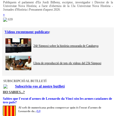
Publiquem el parlament d'En Jordi Bilbeny, escriptor, investigador i Director de la
Universitat Nova Història; a l'acte d'obertura de la 13a Universitat Nova Història -
Jornades d'Història i Pensament d'aquest 2026.
»
639
Vídeos recentment publicats
:
24è Simposi sobre la història censurada de Catalunya
Llista de reproducció de tots els videus del 23è Simposi
SUBSCRIPCIÓ AL BUTLLETÍ
Subscriviu-vos al nostre butlletí
HO SABIES...?
Sabies que l'escut d'armes de Leonardo da Vinci són les armes catalanes de
tres pals?
Al web de numericana podeu comprovar quin és l'escut d'armes de
Leonardo da...
[+]