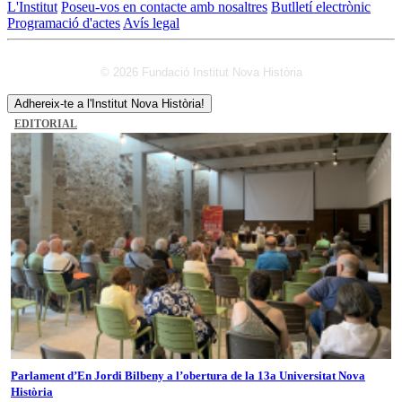
L'Institut
Poseu-vos en contacte amb nosaltres
Butlletí electrònic
Programació d'actes
Avís legal
© 2026 Fundació Institut Nova Història
Adhereix-te a l'Institut Nova Història!
EDITORIAL
Parlament d’En Jordi Bilbeny a l’obertura de la 13a Universitat Nova
Història