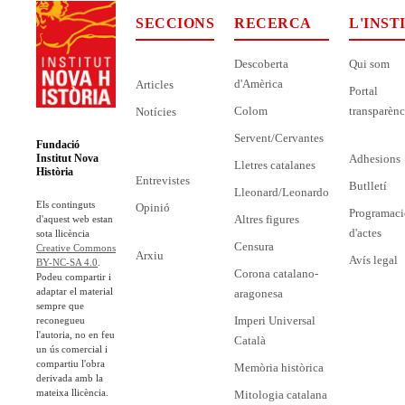
SECCIONS
RECERCA
L'INST
Descoberta
Qui som
d'Amèrica
Articles
Portal
Colom
transparènc
Notícies
Servent/Cervantes
Fundació
Adhesions
Institut Nova
Lletres catalanes
Història
Entrevistes
Butlletí
Lleonard/Leonardo
Els continguts
Opinió
Programaci
Altres figures
d'aquest web estan
d'actes
sota llicència
Censura
Creative Commons
Arxiu
Avís legal
BY-NC-SA 4.0
.
Corona catalano-
Podeu compartir i
adaptar el material
aragonesa
sempre que
Imperi Universal
reconegueu
l'autoria, no en feu
Català
un ús comercial i
compartiu l'obra
Memòria històrica
derivada amb la
mateixa llicència.
Mitologia catalana