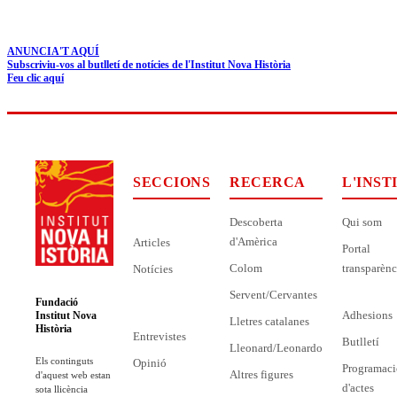
ANUNCIA'T AQUÍ
Subscriviu-vos al butlletí de notícies de l'Institut Nova Història
Feu clic aquí
SECCIONS
RECERCA
L'INST
Descoberta
Qui som
d'Amèrica
Articles
Portal
Colom
transparènc
Notícies
Servent/Cervantes
Fundació
Adhesions
Institut Nova
Lletres catalanes
Història
Entrevistes
Butlletí
Lleonard/Leonardo
Els continguts
Opinió
Programaci
Altres figures
d'aquest web estan
d'actes
sota llicència