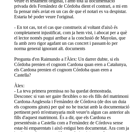
veure el testament original, i amb tota la documentació
privada dels Fernàndez de Córdoba dient el contrari, a mi em
fa pensar més aviat en un cas de que el notari es va despistar.
Estaria bé poder veure l'original.
- En tot cas, tot el cas que construeix al voltant d'això és
completament injustificat, com ja hem vist, i abocat per a què
el lector només pugui arribar a la conclusió de Mayolas, que
fa amb zero rigor agafant un cas concret i passant-lo per
norma general ignorant alt. documents
Pregunta d'en Raimundo a l'Àlex: Un darrer dubte, si els
Córdoba prenien el cognom Cardona quan eren a Catalunya,
els Cardona prenien el cognom Córdoba quan eren a
Castella?
Àlex:
- La teva primera premissa no ha quedat demostrada.
Desconec si van ser gaire flexibles o no els fills del matrimoni
Cardona-Anglesola i Fernàndez de Córdova (de dos un duia
els cognoms girats) per què no he tractat amb la documentació
pertinent però m'estranyaria molt veure'n algun cas anterior als
fills d'aquest matrimoni. És a dir, que els Cardona es
presentéssin a Castella com a Fernàndez de Córdova sense
estar-hi emparentats i això estigui ben documentat. Ara com ja