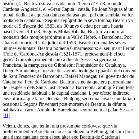
història, la Beatriz estava casada amb l’hereu d’En Ramon de
Cardona-Anglesola, el «Gran Capità» català. En Joan Yeguas té un
treball dedicat a aquesta dama andalusa que, pel que sembla, va fer
molta vida catalana. «Segons l'epígraf de la seva tomba, Beatriu va
morir el 9 d'agost del 1553, als 30 anys d'edat; per tant, hauria
nascut vers el 1523. Segons Molas Ribalta, Beatriu va morir al
monestir dels monjos jerònims a la Vall d'Hebró, a Barcelona. Poc
abans de morir, el 2 de juliol del 1553, Beatriu ordena les seves
ultimes voluntats. Beatriu nomena 6 marmessors: el seu marit Ferran
[Folc de Cardona-Anglesola (1521-1571, pretesament)]; el seu
germà Gonzalo, esmentat com a duc de Sessa; sa germana
Francisca, la marquesa de Gibraleón; l'inquisidor de Catalunya,
Diego Sarmiento; el mestre de sagrada teologia i guardià del convent
de Sant Francesc de Barcelona, Rafael Manegat; i el governador de
Catalunya, Pere de Cardona. Beatriu esmenta que era parroquiana
de l'església dels Sants Just i Pastor a Barcelona, amb què manifesta
una residència habitual a la capital catalana, i, per efecte indirecte,
ens informa que la residència a Bellpuig seria una cosa secundaria o
ocasional. Segons l'inventari post-mortem de Beatriu, la difunta
habitava al carrer Ample de Barcelona, segurament al palau Sessa».
[11]
Veiem, doncs, que tenim una presumpta cordovesa que viu
preferentment a Barcelona i ocasionalment a Bellpuig, tal com faria
una dama catalana com el seu alter ego Beatriu de Cardona i