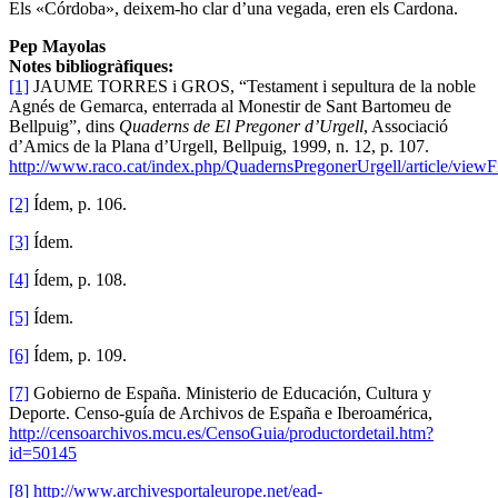
Els «Córdoba», deixem-ho clar d’una vegada, eren els Cardona.
Pep Mayolas
Notes bibliogràfiques:
[1]
JAUME TORRES i GROS, “Testament i sepultura de la noble
Agnés de Gemarca, enterrada al Monestir de Sant Bartomeu de
Bellpuig”, dins
Quaderns de El Pregoner d’Urgell
, Associació
d’Amics de la Plana d’Urgell, Bellpuig, 1999, n. 12, p. 107.
http://www.raco.cat/index.php/QuadernsPregonerUrgell/article/view
[2]
Ídem, p. 106.
[3]
Ídem.
[4]
Ídem, p. 108.
[5]
Ídem.
[6]
Ídem, p. 109.
[7]
Gobierno de España. Ministerio de Educación, Cultura y
Deporte. Censo-guía de Archivos de España e Iberoamérica,
http://censoarchivos.mcu.es/CensoGuia/productordetail.htm?
id=50145
[8]
http://www.archivesportaleurope.net/ead-