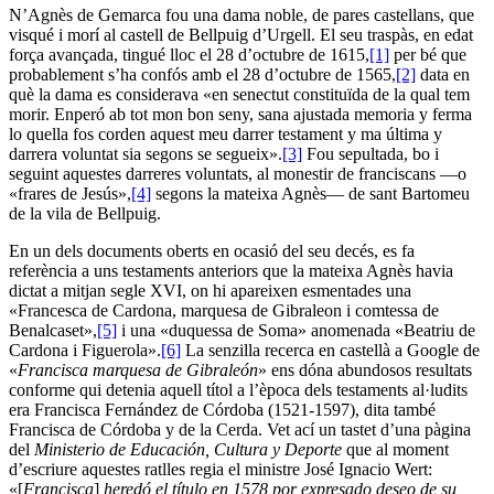
N’Agnès de Gemarca fou una dama noble, de pares castellans, que
visqué i morí al castell de Bellpuig d’Urgell. El seu traspàs, en edat
força avançada, tingué lloc el 28 d’octubre de 1615,
[1]
per bé que
probablement s’ha confós amb el 28 d’octubre de 1565,
[2]
data en
què la dama es considerava «en senectut constituïda de la qual tem
morir. Enperó ab tot mon bon seny, sana ajustada memoria y ferma
lo quella fos corden aquest meu darrer testament y ma última y
darrera voluntat sia segons se segueix».
[3]
Fou sepultada, bo i
seguint aquestes darreres voluntats, al monestir de franciscans —o
«frares de Jesús»,
[4]
segons la mateixa Agnès— de sant Bartomeu
de la vila de Bellpuig.
En un dels documents oberts en ocasió del seu decés, es fa
referència a uns testaments anteriors que la mateixa Agnès havia
dictat a mitjan segle XVI, on hi apareixen esmentades una
«Francesca de Cardona, marquesa de Gibraleon i comtessa de
Benalcaset»,
[5]
i una «duquessa de Soma» anomenada «Beatriu de
Cardona i Figuerola».
[6]
La senzilla recerca en castellà a Google de
«
Francisca marquesa de Gibraleón
» ens dóna abundosos resultats
conforme qui detenia aquell títol a l’època dels testaments al·ludits
era Francisca Fernández de Córdoba (1521-1597), dita també
Francisca de Córdoba y de la Cerda. Vet ací un tastet d’una pàgina
del
Ministerio de Educación, Cultura y Deporte
que al moment
d’escriure aquestes ratlles regia el ministre José Ignacio Wert:
«[
Francisca
]
heredó el título en 1578 por expresado deseo de su