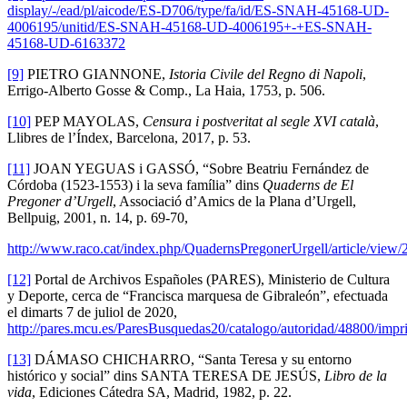
display/-/ead/pl/aicode/ES-D706/type/fa/id/ES-SNAH-45168-UD-
4006195/unitid/ES-SNAH-45168-UD-4006195+-+ES-SNAH-
45168-UD-6163372
[9]
PIETRO GIANNONE,
Istoria Civile del Regno di Napoli
,
Errigo-Alberto Gosse & Comp., La Haia, 1753, p. 506.
[10]
PEP MAYOLAS,
Censura i postveritat al segle XVI català
,
Llibres de l’Índex, Barcelona, 2017, p. 53.
[11]
JOAN YEGUAS i GASSÓ, “Sobre Beatriu Fernández de
Córdoba (1523-1553) i la seva família” dins
Quaderns de El
Pregoner d’Urgell
, Associació d’Amics de la Plana d’Urgell,
Bellpuig, 2001, n. 14, p. 69-70,
http://www.raco.cat/index.php/QuadernsPregonerUrgell/article/view
[12]
Portal de Archivos Españoles (PARES), Ministerio de Cultura
y Deporte, cerca de “Francisca marquesa de Gibraleón”, efectuada
el dimarts 7 de juliol de 2020,
http://pares.mcu.es/ParesBusquedas20/catalogo/autoridad/48800/impr
[13]
DÁMASO CHICHARRO, “Santa Teresa y su entorno
histórico y social” dins SANTA TERESA DE JESÚS,
Libro de la
vida
, Ediciones Cátedra SA, Madrid, 1982, p. 22.