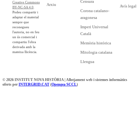
Censura
Creative Commons
Arxiu
Avís legal
BY-NC-SA 4.0
.
Corona catalano-
Podeu compartir i
adaptar el material
aragonesa
sempre que
Imperi Universal
reconegueu
l'autoria, no en feu
Català
un ús comercial i
compartiu l'obra
Memòria històrica
derivada amb la
mateixa llicència.
Mitologia catalana
Llengua
© 2026 INSTITUT NOVA HISTÒRIA | Allotjament web i sistemes informàtics
oferts per
INTERGRID.CAT
(
Opengea SCCL
)