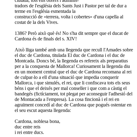
ciutadà, tots ells obrers i adminis-
tradors de l'església dels Sants Just i Pastor per tal de dur a
terme en l'església esmentada la
construcció de «terrera, volta i cobertes» d'una capella al
costat de la dels Vives.
1386? Però això què és! No s'ha dit sempre que el ducat de
Cardona és de finals del s. XIV!
Això lliga també amb una llegenda que recull l'Amades sobre
el duc de Cardona, titulada El duc de Cardona i el duc de
Montcada. Doncs bé, la llegenda es refereix als preparatius
per a la conquesta de Mallorca! Curiosament la llegenda diu
en un moment central que el duc de Cardona recomana al rei
de culpar-lo a ell d'una situació que impedia conquerir
Mallorca, i que simulés, el rei, que li confiscava tots els seus
béns i que el deixés per mal conseller i que com a càstig el
bandegés (fictíciament, tot plegat per aconseguir l'adhesió del
de Montacada a l'empresa). La cosa fincionà i el rei en
agraïment concedí al duc de Cardona que pogués ostentar en
el seu escut aquesta llegenda:
Cardona, noblesa bona,
duc entre reis
i rei entre ducs.