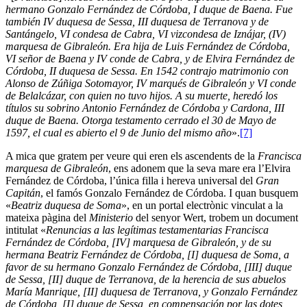
hermano Gonzalo Fernández de Córdoba, I duque de Baena. Fue
también IV duquesa de Sessa, III duquesa de Terranova y de
Santángelo, VI condesa de Cabra, VI vizcondesa de Iznájar, (IV)
marquesa de Gibraleón. Era hija de Luis Fernández de Córdoba,
VI señor de Baena y IV conde de Cabra, y de Elvira Fernández de
Córdoba, II duquesa de Sessa. En 1542 contrajo matrimonio con
Alonso de Zúñiga Sotomayor, IV marqués de Gibraleón y VI conde
de Belalcázar, con quien no tuvo hijos. A su muerte, heredó los
títulos su sobrino Antonio Fernández de Córdoba y Cardona, III
duque de Baena. Otorga testamento cerrado el 30 de Mayo de
1597, el cual es abierto el 9 de Junio del mismo año
».
[7]
A mica que gratem per veure qui eren els ascendents de la
Francisca
marquesa de Gibraleón
, ens adonem que la seva mare era l’Elvira
Fernández de Córdoba, l’única filla i hereva universal del
Gran
Capitán
, el famós Gonzalo Fernández de Córdoba. I quan busquem
«
Beatriz duquesa de Soma
», en un portal electrònic vinculat a la
mateixa pàgina del
Ministerio
del senyor Wert, trobem un document
intitulat «
Renuncias a las legítimas testamentarias Francisca
Fernández de Córdoba, [IV] marquesa de Gibraleón, y de su
hermana Beatriz Fernández de Córdoba, [I] duquesa de Soma, a
favor de su hermano Gonzalo Fernández de Córdoba, [III] duque
de Sessa, [II] duque de Terranova, de la herencia de sus abuelos
María Manrique, [II] duquesa de Terranova, y Gonzalo Fernández
de Córdoba, [I] duque de Sessa, en compensación por las dotes