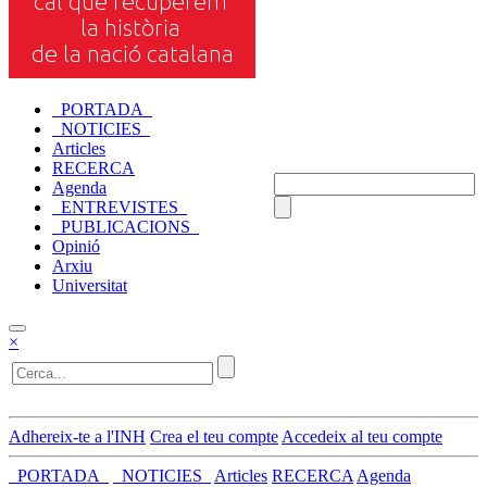
_PORTADA_
_NOTICIES_
Articles
RECERCA
Agenda
_ENTREVISTES_
_PUBLICACIONS_
Opinió
Arxiu
Universitat
×
Adhereix-te a l'INH
Crea el teu compte
Accedeix al teu compte
_PORTADA_
_NOTICIES_
Articles
RECERCA
Agenda