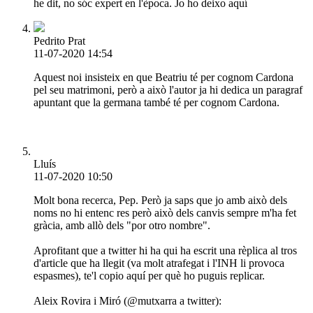
he dit, no sóc expert en l'època. Jo ho deixo aquí
Pedrito Prat
11-07-2020 14:54
Aquest noi insisteix en que Beatriu té per cognom Cardona
pel seu matrimoni, però a això l'autor ja hi dedica un paragraf
apuntant que la germana també té per cognom Cardona.
Lluís
11-07-2020 10:50
Molt bona recerca, Pep. Però ja saps que jo amb això dels
noms no hi entenc res però això dels canvis sempre m'ha fet
gràcia, amb allò dels "por otro nombre".
Aprofitant que a twitter hi ha qui ha escrit una rèplica al tros
d'article que ha llegit (va molt atrafegat i l'INH li provoca
espasmes), te'l copio aquí per què ho puguis replicar.
Aleix Rovira i Miró (@mutxarra a twitter):