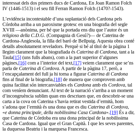
interessat dels dos primers ducs de Cardona, En Joan Ramon Folch
IV (1446-1513) i el seu fill Ferran Ramon Folch (1470?-1543).
L’evidència incontestable d’una suplantació dels Cardona pels
Córdoba arriba a un paroxisme grotesc en una biografia del segle
XVIII —anònima, per bé que la portada ens diu que l’autor és un
religioso della C.D.G.
(Compagnia di Gesú?)— de Caterina de
Cardona-Anglesola, la filla del baró de Bellpuig. Aquesta obra conté
detalls absolutament reveladors. Perquè si bé al títol de la pàgina 1
llegim clarament que la biografiada és
Caterina di Cardona
, tant a la
Taula
[15]
(uns fulls abans), com a la part superior d’algunes
pàgines,
[16]
com a l’interior del text,
[17]
veiem clarament que se’ns
parla de
Caterina di Cordova
. A partir de la pàgina 17, però, a
l’encapçalament del full ja hi torna a figurar
Caterina di Cardona
fins al final de la biografia,
[18]
de manera que comprovem amb
quina facilitat són intercanviables els
Cardona
amb els
Cordova
, tal
com veníem denunciant. Al text de la narració s’arriba a un moment
d’incongruència sublim quan ens descriuen que, en descobrir-se una
carta a la cova on Caterina s’havia retirat vestida d’ermità, hom
s’adona que l’ermità és una dona que es diu
Caterina di Cordova
,
«
e donna principale, della nobilissima Casa Cardona
».
[19]
És a dir,
que Caterina de Córdoba era una dona principal de la nobilíssima
Casa de Cardona. Igual que el Gran Capità. I que les seves parentes,
la duquessa Beatriu i la marquesa Francesca.