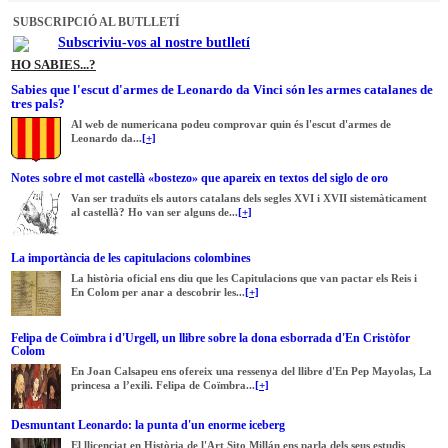
SUBSCRIPCIÓ AL BUTLLETÍ
Subscriviu-vos al nostre butlletí
HO SABIES...?
Sabies que l'escut d'armes de Leonardo da Vinci són les armes catalanes de
tres pals?
Al web de numericana podeu comprovar quin és l'escut d'armes de
Leonardo da...
[+]
Notes sobre el mot castellà «bostezo» que apareix en textos del siglo de oro
Van ser traduïts els autors catalans dels segles XVI i XVII sistemàticament
al castellà? Ho van ser alguns de...
[+]
La importància de les capitulacions colombines
La història oficial ens diu que les Capitulacions que van pactar els Reis i
En Colom per anar a descobrir les...
[+]
Felipa de Coïmbra i d'Urgell, un llibre sobre la dona esborrada d'En Cristòfor
Colom
En Joan Calsapeu ens ofereix una ressenya del llibre d'En Pep Mayolas, La
princesa a l’exili. Felipa de Coïmbra...
[+]
Desmuntant Leonardo: la punta d'un enorme iceberg
El llicenciat en Història de l'Art Sito Millán ens parla dels seus estudis