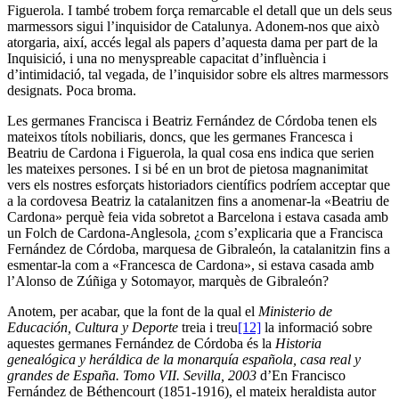
Figuerola. I també trobem força remarcable el detall que un dels seus
marmessors sigui l’inquisidor de Catalunya. Adonem-nos que això
atorgaria, així, accés legal als papers d’aquesta dama per part de la
Inquisició, i una no menyspreable capacitat d’influència i
d’intimidació, tal vegada, de l’inquisidor sobre els altres marmessors
designats. Poca broma.
Les germanes Francisca i Beatriz Fernández de Córdoba tenen els
mateixos títols nobiliaris, doncs, que les germanes Francesca i
Beatriu de Cardona i Figuerola, la qual cosa ens indica que serien
les mateixes persones. I si bé en un brot de pietosa magnanimitat
vers els nostres esforçats historiadors científics podríem acceptar que
a la cordovesa Beatriz la catalanitzen fins a anomenar-la «Beatriu de
Cardona» perquè feia vida sobretot a Barcelona i estava casada amb
un Folch de Cardona-Anglesola, ¿com s’explicaria que a Francisca
Fernández de Córdoba, marquesa de Gibraleón, la catalanitzin fins a
esmentar-la com a «Francesca de Cardona», si estava casada amb
l’Alonso de Zúñiga y Sotomayor, marquès de Gibraleón?
Anotem, per acabar, que la font de la qual el
Ministerio de
Educación, Cultura y Deporte
treia i treu
[12]
la informació sobre
aquestes germanes Fernández de Córdoba és la
Historia
genealógica y heráldica de la monarquía española, casa real y
grandes de España. Tomo VII. Sevilla, 2003
d’En Francisco
Fernández de Béthencourt (1851-1916), el mateix heraldista autor