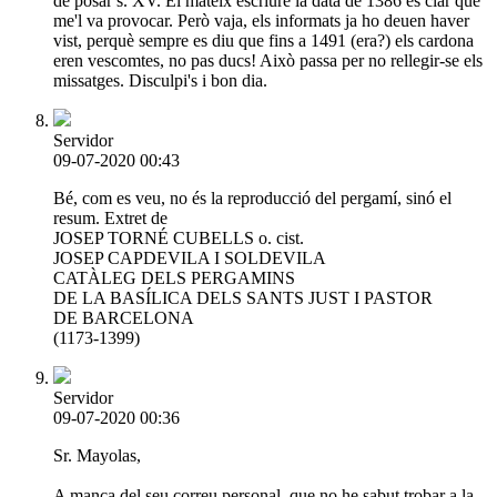
de posar s. XV. El mateix escriure la data de 1386 és clar que
me'l va provocar. Però vaja, els informats ja ho deuen haver
vist, perquè sempre es diu que fins a 1491 (era?) els cardona
eren vescomtes, no pas ducs! Això passa per no rellegir-se els
missatges. Disculpi's i bon dia.
Servidor
09-07-2020 00:43
Bé, com es veu, no és la reproducció del pergamí, sinó el
resum. Extret de
JOSEP TORNÉ CUBELLS o. cist.
JOSEP CAPDEVILA I SOLDEVILA
CATÀLEG DELS PERGAMINS
DE LA BASÍLICA DELS SANTS JUST I PASTOR
DE BARCELONA
(1173-1399)
Servidor
09-07-2020 00:36
Sr. Mayolas,
A manca del seu correu personal, que no he sabut trobar a la