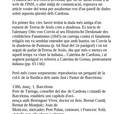
web de l'INH, o altre mitjà de comunicació, esperava un
article vostre del tema per assabentar-vos d'un parell de dades
sobre aquesta qüestió dels Cardona.
En primer lloc crec haver trobat la dada més antiga d'un
esment de Teresa de Jesús com a abadessa. Es tracta de
l'alemany Otto von Corvin al seu Historische Denkmale des
cristhlichen Fanatismus (1845) on carrega contra el fanatisme
religiós em va semblar entendre que amb humor, on Corvin la
fa abadessa de Pastrana (p. 64 final del 2n paràgraf) i on tot
seguit de parlar deTeresa de Jesús, diu que més o menys en
aquell temps va viure la italiana... Caterina de Cardona, i al
següent paràgraf es refereix a Caterina de Genua, pretesament
italiana (pp. 65 i 66)
Però més coses sorprenents: reprodueixo un pergamí de la
col-l. de la Basílica dels sants Just i Pastor de Barcelona:
1386, març, 1. Barcelona
Pere de Tàrrega, conseller del duc de Cardona i ciutadà de
Barcelona, estableix uns capítols d'avi-
nença amb Berenguer Viver, doctor en lleis; Bernat Cunill,
Bernat de Montjuïc; Joan de
Mont-ros, mercader; Pere Palau, cuirasser, i Francesc Solà,