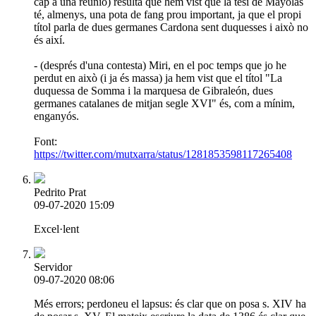
cap a una reunió) resulta que hem vist que la tesi de Mayolas
té, almenys, una pota de fang prou important, ja que el propi
títol parla de dues germanes Cardona sent duquesses i això no
és així.
- (després d'una contesta) Miri, en el poc temps que jo he
perdut en això (i ja és massa) ja hem vist que el títol "La
duquessa de Somma i la marquesa de Gibraleón, dues
germanes catalanes de mitjan segle XVI" és, com a mínim,
enganyós.
Font:
https://twitter.com/mutxarra/status/1281853598117265408
Pedrito Prat
09-07-2020 15:09
Excel·lent
Servidor
09-07-2020 08:06
Més errors; perdoneu el lapsus: és clar que on posa s. XIV ha