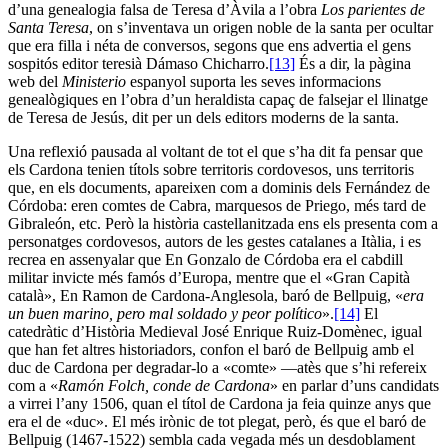
d’una genealogia falsa de Teresa d’Àvila a l’obra
Los parientes de
Santa Teresa
, on s’inventava un origen noble de la santa per ocultar
que era filla i néta de conversos, segons que ens advertia el gens
sospitós editor teresià Dámaso Chicharro.
[13]
És a dir, la pàgina
web del
Ministerio
espanyol suporta les seves informacions
genealògiques en l’obra d’un heraldista capaç de falsejar el llinatge
de Teresa de Jesús, dit per un dels editors moderns de la santa.
Una reflexió pausada al voltant de tot el que s’ha dit fa pensar que
els Cardona tenien títols sobre territoris cordovesos, uns territoris
que, en els documents, apareixen com a dominis dels Fernández de
Córdoba: eren comtes de Cabra, marquesos de Priego, més tard de
Gibraleón, etc. Però la història castellanitzada ens els presenta com a
personatges cordovesos, autors de les gestes catalanes a Itàlia, i es
recrea en assenyalar que En Gonzalo de Córdoba era el cabdill
militar invicte més famós d’Europa, mentre que el «Gran Capità
català», En Ramon de Cardona-Anglesola, baró de Bellpuig, «
era
un buen marino, pero mal soldado y peor político
».
[14]
El
catedràtic d’Història Medieval José Enrique Ruiz-Domènec, igual
que han fet altres historiadors, confon el baró de Bellpuig amb el
duc de Cardona per degradar-lo a «comte» —atès que s’hi refereix
com a «
Ramón Folch, conde de Cardona
» en parlar d’uns candidats
a virrei l’any 1506, quan el títol de Cardona ja feia quinze anys que
era el de «duc». El més irònic de tot plegat, però, és que el baró de
Bellpuig (1467-1522) sembla cada vegada més un desdoblament