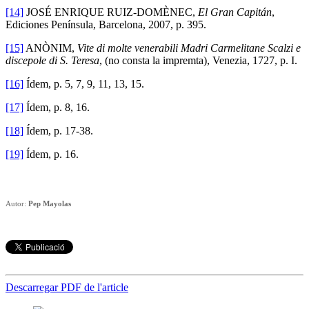
[14]
JOSÉ ENRIQUE RUIZ-DOMÈNEC,
El Gran Capitán
,
Ediciones Península, Barcelona, 2007, p. 395.
[15]
ANÒNIM,
Vite di molte venerabili Madri Carmelitane Scalzi e
discepole di S. Teresa
, (no consta la impremta), Venezia, 1727, p. I.
[16]
Ídem, p. 5, 7, 9, 11, 13, 15.
[17]
Ídem, p. 8, 16.
[18]
Ídem, p. 17-38.
[19]
Ídem, p. 16.
Autor:
Pep Mayolas
Descarregar PDF de l'article