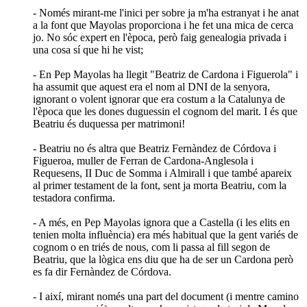
- Només mirant-me l'inici per sobre ja m'ha estranyat i he anat
a la font que Mayolas proporciona i he fet una mica de cerca
jo. No sóc expert en l'època, però faig genealogia privada i
una cosa sí que hi he vist;
- En Pep Mayolas ha llegit "Beatriz de Cardona i Figuerola" i
ha assumit que aquest era el nom al DNI de la senyora,
ignorant o volent ignorar que era costum a la Catalunya de
l'època que les dones duguessin el cognom del marit. I és que
Beatriu és duquessa per matrimoni!
- Beatriu no és altra que Beatriz Fernàndez de Córdova i
Figueroa, muller de Ferran de Cardona-Anglesola i
Requesens, II Duc de Somma i Almirall i que també apareix
al primer testament de la font, sent ja morta Beatriu, com la
testadora confirma.
- A més, en Pep Mayolas ignora que a Castella (i les elits en
tenien molta influència) era més habitual que la gent variés de
cognom o en triés de nous, com li passa al fill segon de
Beatriu, que la lògica ens diu que ha de ser un Cardona però
es fa dir Fernàndez de Córdova.
- I així, mirant només una part del document (i mentre camino