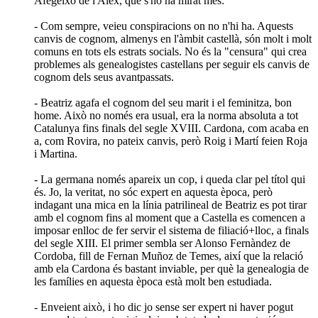
Afegeixo de l'Àlex, que s'ho ha mirat més:
- Com sempre, veieu conspiracions on no n'hi ha. Aquests
canvis de cognom, almenys en l'àmbit castellà, són molt i molt
comuns en tots els estrats socials. No és la "censura" qui crea
problemes als genealogistes castellans per seguir els canvis de
cognom dels seus avantpassats.
- Beatriz agafa el cognom del seu marit i el feminitza, bon
home. Això no només era usual, era la norma absoluta a tot
Catalunya fins finals del segle XVIII. Cardona, com acaba en
a, com Rovira, no pateix canvis, però Roig i Martí feien Roja
i Martina.
- La germana només apareix un cop, i queda clar pel títol qui
és. Jo, la veritat, no sóc expert en aquesta època, però
indagant una mica en la línia patrilineal de Beatriz es pot tirar
amb el cognom fins al moment que a Castella es comencen a
imposar enlloc de fer servir el sistema de filiació+lloc, a finals
del segle XIII. El primer sembla ser Alonso Fernàndez de
Cordoba, fill de Fernan Muñoz de Temes, així que la relació
amb ela Cardona és bastant inviable, per què la genealogia de
les famílies en aquesta època està molt ben estudiada.
- Enveient això, i ho dic jo sense ser expert ni haver pogut