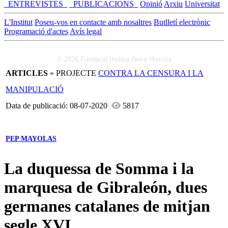
_ENTREVISTES_
_PUBLICACIONS_
Opinió
Arxiu
Universitat
L'Institut
Poseu-vos en contacte amb nosaltres
Butlletí electrònic
Programació d'actes
Avís legal
© 2026 Fundació Institut Nova Història
ARTICLES
» PROJECTE
CONTRA LA CENSURA I LA
MANIPULACIÓ
Data de publicació: 08-07-2020
5817
PEP MAYOLAS
La duquessa de Somma i la
marquesa de Gibraleón, dues
germanes catalanes de mitjan
segle XVI