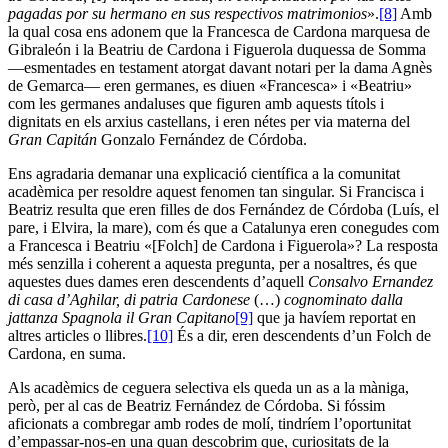
pagadas por su hermano en sus respectivos matrimonios
».
[8]
Amb
la qual cosa ens adonem que la Francesca de Cardona marquesa de
Gibraleón i la Beatriu de Cardona i Figuerola duquessa de Somma
—esmentades en testament atorgat davant notari per la dama Agnès
de Gemarca— eren germanes, es diuen «Francesca» i «Beatriu»
com les germanes andaluses que figuren amb aquests títols i
dignitats en els arxius castellans, i eren nétes per via materna del
Gran Capitán
Gonzalo Fernández de Córdoba.
Ens agradaria demanar una explicació científica a la comunitat
acadèmica per resoldre aquest fenomen tan singular. Si Francisca i
Beatriz resulta que eren filles de dos Fernández de Córdoba (Luís, el
pare, i Elvira, la mare), com és que a Catalunya eren conegudes com
a Francesca i Beatriu «[Folch] de Cardona i Figuerola»? La resposta
més senzilla i coherent a aquesta pregunta, per a nosaltres, és que
aquestes dues dames eren descendents d’aquell
Consalvo Ernandez
di casa d’Aghilar,
di patria Cardonese
(…)
cognominato dalla
jattanza Spagnola il Gran Capitano
[9]
que ja havíem reportat en
altres articles o llibres.
[10]
És a dir, eren descendents d’un Folch de
Cardona, en suma.
Als acadèmics de ceguera selectiva els queda un as a la màniga,
però, per al cas de Beatriz Fernández de Córdoba. Si fóssim
aficionats a combregar amb rodes de molí, tindríem l’oportunitat
d’empassar-nos-en una quan descobrim que, curiositats de la