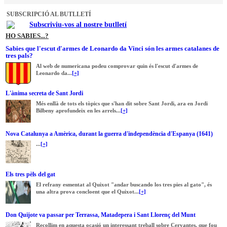
SUBSCRIPCIÓ AL BUTLLETÍ
Subscriviu-vos al nostre butlletí
HO SABIES...?
Sabies que l'escut d'armes de Leonardo da Vinci són les armes catalanes de
tres pals?
Al web de numericana podeu comprovar quin és l'escut d'armes de
Leonardo da...
[+]
L'ànima secreta de Sant Jordi
Més enllà de tots els tòpics que s'han dit sobre Sant Jordi, ara en Jordi
Bilbeny aprofundeix en les arrels...
[+]
Nova Catalunya a Amèrica, durant la guerra d'independència d'Espanya (1641)
...
[+]
Els tres pèls del gat
El refrany esmentat al Quixot "andar buscando los tres pies al gato", és
una altra prova concloent que el Quixot...
[+]
Don Quijote va passar per Terrassa, Matadepera i Sant Llorenç del Munt
Recollim en aquesta ocasió un interessant treball sobre Cervantes, que fou