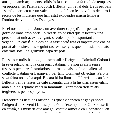
amaguen amb arguments sòlids és la tasca que ja fa molt de temps es
va proposar fer l'arenyenc Jordi Bilbeny. Un regal dels Déus pel país
–si m'ho permeteu–: un valent que no té fe en les novel·les de duro i
recela de les llibreries que han estat exposades massa temps a
l'ombra del vent de les Espanyes.
És el nostre Indiana Jones: un aventurer capaç d'anar pel carrer amb
gorra de llana amb borla i birret de color kiwi que reflecteix una
personalitat única, extravagant, si voleu, però despuntant a la
vegada. Un català que des de la fascinació refà el trajecte que ens ha
portat als nostres dies seguint rastres i senyals que han estat ocultats i
enterrats sota una gruixuda capa de pols.
Els seus estudis han pogut desembullar l'origen de l'almirall Colom i
la seva relació amb la casa reial catalana, i ja són avalats sense
reserves per altres historiadors internacionals totalment aliens al
conflicte Catalunya-Espanya i, per tant, totalment objectius. Però la
seva feina no acaba aquí. Encara hi ha llum a la llibreria de can Jordi
Bilbeny i entre tasses de cafè aromàtic dilata la història assenyalant
amb el dit als quatre vents la faramalla i xerrameca dels relats
tergiversats pels espanyols.
Descobrir les llacunes històriques que evidencien enganys sobre
l'origen d'en Sirvent i la desaparició de l'exemplar del Quixot escrit
en català, els misteris que amaga l'escut d'armes d'en Leonardo i, en