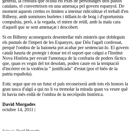
general, la censura que oculta els èxits de personatges dels països
catalans, el converteixen en una amenaça pel govern espanyol. De
moment aquests cretins es limiten a intentar ridiculitzar el treball d'en
Bilbeny, amb somriures burletes i titllant-lo de boig i d'oportunista
compulsiu, però, a la vegada, el miren de reüll, amb la mala cara
d'aquell que se sent amenaçat i descobert.
Si en Bilbeny aconsegueix desentrellar més misteris que dobleguin
els puntals de l'imperi de les Espanyes, que Déu l'agafi confessat,
perquè l'ombra de la baioneta pot acabar per sentenciar-lo. El govern
català hauria de protegir i donar tot el suport que calgui a l'Institut
Nova Història per esvair l'amenaça de la confraria de poders fàctics
que, quan es vegin del tot desolats, poden caure en la temptació
d'incórrer en la violència " justificada" d'estat (por el bién de la
patria española).
Estic segur que en un futur el país reconeixerà amb tots els honors la
gran tasca d'algú a qui no li va tremolar la mirada quan va veure què
hi havia més enllà de l'ombra de la necròpolis històrica.
David Morgades
octubre 14, 2011 |
Redacció:
David Morgades