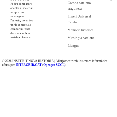
Corona catalano-
Podeu compartir i
adaptar el material
aragonesa
sempre que
Imperi Universal
reconegueu
l'autoria, no en feu
Català
un ús comercial i
compartiu l'obra
Memòria històrica
derivada amb la
mateixa llicència.
Mitologia catalana
Llengua
© 2026 INSTITUT NOVA HISTÒRIA | Allotjament web i sistemes informàtics
oferts per
INTERGRID.CAT
(
Opengea SCCL
)