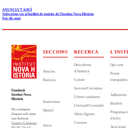
ANUNCIA'T AQUÍ
Subscriviu-vos al butlletí de notícies de l'Institut Nova Història
Feu clic aquí
SECCIONS
RECERCA
L'INST
Descoberta
Qui som
d'Amèrica
Articles
Portal
Colom
transparènc
Notícies
Servent/Cervantes
Fundació
Adhesions
Institut Nova
Lletres catalanes
Història
Entrevistes
Butlletí
Lleonard/Leonardo
Els continguts
Opinió
Programaci
Altres figures
d'aquest web estan
d'actes
sota llicència
Censura
Creative Commons
Arxiu
Avís legal
BY-NC-SA 4.0
.