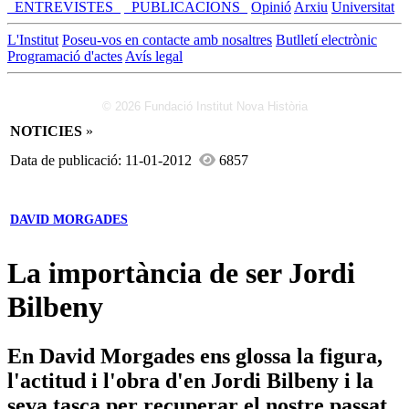
_ENTREVISTES_
_PUBLICACIONS_
Opinió
Arxiu
Universitat
L'Institut
Poseu-vos en contacte amb nosaltres
Butlletí electrònic
Programació d'actes
Avís legal
© 2026 Fundació Institut Nova Història
NOTICIES
»
Data de publicació: 11-01-2012
6857
DAVID MORGADES
La importància de ser Jordi
Bilbeny
En David Morgades ens glossa la figura,
l'actitud i l'obra d'en Jordi Bilbeny i la
seva tasca per recuperar el nostre passat