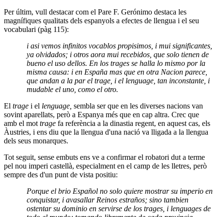
Per últim, vull destacar com el Pare F. Gerónimo destaca les
magnífiques qualitats dels espanyols a efectes de llengua i el seu
vocabulari (pàg 115):
i asi vemos infinitos vocablos propisimos, i mui significantes,
ya olvidados; i otros aora mui recebidos, que solo tienen de
bueno el uso dellos. En los trages se halla lo mismo por la
misma causa: i en España mas que en otra Nacion parece,
que andan a la par el trage, i el lenguage, tan inconstante, i
mudable el uno, como el otro.
El
trage
i el
lenguage,
sembla ser que en les diverses nacions van
sovint aparellats, però a Espanya més que en cap altra. Crec que
amb el mot
trage
fa referència a la dinastia regent, en aquest cas, els
Àustries, i ens diu que la llengua d'una nació va lligada a la llengua
dels seus monarques.
Tot seguit, sense embuts ens ve a confirmar el robatori dut a terme
pel nou imperi castellà, especialment en el camp de les lletres, però
sempre des d'un punt de vista positiu:
Porque el brio Español no solo quiere mostrar su imperio en
conquistar, i avasallar Reinos estraños; sino tambien
ostentar su dominio en servirse de los trages, i lenguages de