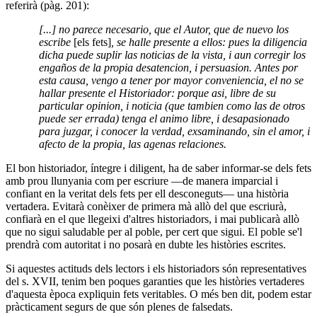
referirà (pàg. 201):
[...] no parece necesario, que el Autor, que de nuevo los
escribe
[els fets]
, se halle presente a ellos: pues la diligencia
dicha puede suplir las noticias de la vista, i aun corregir los
engaños de la propia desatencion, i persuasion. Antes por
esta causa, vengo a tener por mayor conveniencia, el no se
hallar presente el Historiador: porque asi, libre de su
particular opinion, i noticia (que tambien como las de otros
puede ser errada) tenga el animo libre, i desapasionado
para juzgar, i conocer la verdad, exsaminando, sin el amor, i
afecto de la propia, las agenas relaciones.
El bon historiador, íntegre i diligent, ha de saber informar-se dels fets
amb prou llunyania com per escriure —de manera imparcial i
confiant en la veritat dels fets per ell desconeguts— una història
vertadera. Evitarà conèixer de primera mà allò del que escriurà,
confiarà en el que llegeixi d'altres historiadors, i mai publicarà allò
que no sigui saludable per al poble, per cert que sigui. El poble se'l
prendrà com autoritat i no posarà en dubte les històries escrites.
Si aquestes actituds dels lectors i els historiadors són representatives
del s. XVII, tenim ben poques garanties que les històries vertaderes
d'aquesta època expliquin fets veritables. O més ben dit, podem estar
pràcticament segurs de que són plenes de falsedats.