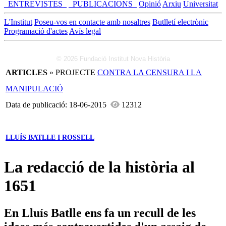
_ENTREVISTES_
_PUBLICACIONS_
Opinió
Arxiu
Universitat
L'Institut
Poseu-vos en contacte amb nosaltres
Butlletí electrònic
Programació d'actes
Avís legal
© 2026 Fundació Institut Nova Història
ARTICLES
» PROJECTE
CONTRA LA CENSURA I LA
MANIPULACIÓ
Data de publicació: 18-06-2015
12312
LLUÍS BATLLE I ROSSELL
La redacció de la història al
1651
En Lluís Batlle ens fa un recull de les