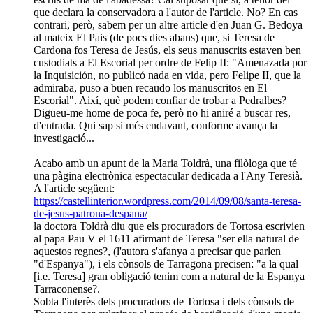
que declara la conservadora a l'autor de l'article. No? En cas
contrari, però, sabem per un altre article d'en Juan G. Bedoya
al mateix El Pais (de pocs dies abans) que, si Teresa de
Cardona fos Teresa de Jesús, els seus manuscrits estaven ben
custodiats a El Escorial per ordre de Felip II: "Amenazada por
la Inquisición, no publicó nada en vida, pero Felipe II, que la
admiraba, puso a buen recaudo los manuscritos en El
Escorial". Així, què podem confiar de trobar a Pedralbes?
Digueu-me home de poca fe, però no hi aniré a buscar res,
d'entrada. Qui sap si més endavant, conforme avança la
investigació...
Acabo amb un apunt de la Maria Toldrà, una filòloga que té
una pàgina electrònica espectacular dedicada a l'Any Teresià.
A l'article següent:
https://castellinterior.wordpress.com/2014/09/08/santa-teresa-
de-jesus-patrona-despana/
la doctora Toldrà diu que els procuradors de Tortosa escrivien
al papa Pau V el 1611 afirmant de Teresa "ser ella natural de
aquestos regnes?, (l'autora s'afanya a precisar que parlen
"d'Espanya"), i els cònsols de Tarragona precisen: "a la qual
[i.e. Teresa] gran obligació tenim com a natural de la Espanya
Tarraconense?.
Sobta l'interès dels procuradors de Tortosa i dels cònsols de