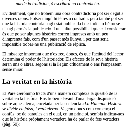
puede la tradicion, ò escritura no contradicha.
Evidentment, que no trobem una obra contradictòria pot ser degut a
diverses raons. Potser ningú hi té res a contradir, però també pot ser
que la història contrària hagi estat publicada i destruïda o bé no se
n'hagi permès la publicació. I una altra possibilitat que cal considerar
és que potser algunes històries corren impreses amb un peu
d'impremta fals, com d'un passat més llunyà, i per tant seria
impossible trobar-ne una publicació de rèplica.
El missatge important que n'extrec, doncs, és que l'actitud del lector
determina el poder de l'historiador. Els efectes de la seva història
seran uns o altres, segons si la llegim críticament o ens l'empassem
sense mirar.
La veritat en la història
El Pare Gerónimo tracta d'una manera complexa la qüestió de la
veritat en la història. Ens trobem davant d'una llarga disquisició
sobre aquest tema, encetada per la sentència
«La Humana Historia
se divide en falsa, i verdadera»
. Vegem doncs com comença el
confús joc de paraules en el qual, en un principi, sembla indicar-nos
que la història pròpiament vertadera ha de parlar de fets vertaders
(pàg. 50):