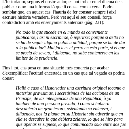
L'historiador, segons el nostre autor, es pot trobar en el dilema de si
publicar o no una informació que li consta com a certa. Podria
semblar que, en aquest cas, l'hauria de fer constar sempre i així
escriure història vertadera. Però vet aquí el seu consell, força
contradictori amb els ensenyaments anteriors (pàg. 231):
No todo lo que sucede en el mundo es conveniente
publicarse, i asi ni escribirse, ò referirse: porque si dello no
se ha de seguir alguna publica utilidad; porque se ha de dar
a la publica luz? Mui facil es el yerro en esta parte, si el que
se precia de severo, i diligente, no sabe contenerse en los
limites de la prudencia.
Fins i tot, ens posa en una situació més concreta per acabar
d'exemplificar l'actitud encertada en un cas que tal vegada es podria
donar:
Hallò a caso el Historiador una escritura original tocante a
materias gravisimas, i secretisimas de las acciones de un
Principe, de las inteligencias de una Republica, ò ya
tambien de una persona privada; i como si hubiera
descubierto un gran tesoro, ostentando su entereza, i
diligencia, nos la planta en su Historia; sin advertir que en
ella se descubre lo que debiera zelarse, lo que se hizo para
que apenas se supiese, lo que comunicado solo entre dos fue