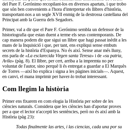
del Pare F. Gerónimo recopilant-los en diversos apartats, i que trobo
que són ben convenients a l'hora d'interpretar els llibres d'història,
transportant-nos a un segle XVII enmig de la destrossa castellana del
Principat amb la Guerra dels Segadors.
Primer, val a dir que el Pare F. Gerónimo sembla un defensor de la
historiografia que estan duent a terme els seus contemporanis. De
cap manera podem dir que sigui un llibre que hagi passat inèdit a les
mans de la Inquisició i que, per tant, ens expliqui sense embuts
secrets de la història d'Espanya. No és així. Sense anar més lluny,
ens parla de
«La esclarecida Virgen santa Teresa»
i de
«su patria,
Avila»
(pàg. 8). El llibre, per cert, arriba a la impremta no per
voluntat de l'autor, sino perquè li és entregat a guardar a El Marquès
de Torres —així ho explica i signa a les pàgines inicials—. Aquest,
en canvi, el mana imprimir per haver-lo trobat interessant.
Com llegim la història
Primer ens fixarem en com elogia la Història per sobre de les
ciències naturals. Considera que les ciències han d'aportar proves
per a que el lector n'accepti les sentències, però no és així amb la
Història (pàg 23):
Todas finalmente las artes, i las ciencias, cada una por su