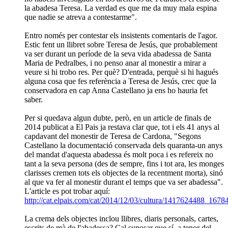
la abadesa Teresa. La verdad es que me da muy mala espina
que nadie se atreva a contestarme".
Entro només per contestar els insistents comentaris de l'agor.
Estic fent un llibret sobre Teresa de Jesús, que probablement
va ser durant un període de la seva vida abadessa de Santa
Maria de Pedralbes, i no penso anar al monestir a mirar a
veure si hi trobo res. Per què? D'entrada, perquè si hi hagués
alguna cosa que fes referència a Teresa de Jesús, crec que la
conservadora en cap Anna Castellano ja ens ho hauria fet
saber.
Per si quedava algun dubte, però, en un article de finals de
2014 publicat a El Pais ja restava clar que, tot i els 41 anys al
capdavant del monestir de Teresa de Cardona, "Segons
Castellano la documentació conservada dels quaranta-un anys
del mandat d'aquesta abadessa és molt poca i es refereix no
tant a la seva persona (des de sempre, fins i tot ara, les monges
clarisses cremen tots els objectes de la recentment morta), sinó
al que va fer al monestir durant el temps que va ser abadessa".
L'article es pot trobar aquí:
http://cat.elpais.com/cat/2014/12/03/cultura/1417624488_1678
La crema dels objectes inclou llibres, diaris personals, cartes,
escrits de mà de l'abadessa? Cal suposar que sí, a tenor del