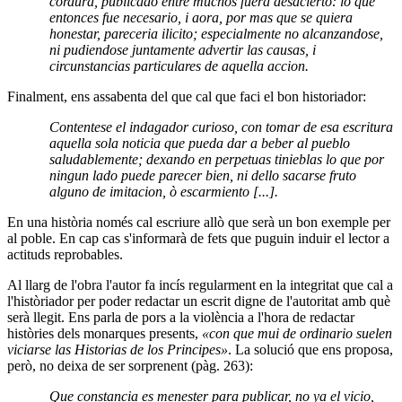
cordura, publicado entre muchos fuera desacierto: lo que
entonces fue necesario, i aora, por mas que se quiera
honestar, pareceria ilicito; especialmente no alcanzandose,
ni pudiendose juntamente advertir las causas, i
circunstancias particulares de aquella accion.
Finalment, ens assabenta del que cal que faci el bon historiador:
Contentese el indagador curioso, con tomar de esa escritura
aquella sola noticia que pueda dar a beber al pueblo
saludablemente; dexando en perpetuas tinieblas lo que por
ningun lado puede parecer bien, ni dello sacarse fruto
alguno de imitacion, ò escarmiento [...].
En una història només cal escriure allò que serà un bon exemple per
al poble. En cap cas s'informarà de fets que puguin induir el lector a
actituds reprobables.
Al llarg de l'obra l'autor fa incís regularment en la integritat que cal a
l'històriador per poder redactar un escrit digne de l'autoritat amb què
serà llegit. Ens parla de pors a la violència a l'hora de redactar
històries dels monarques presents,
«con que mui de ordinario suelen
viciarse las Historias de los Principes»
. La solució que ens proposa,
però, no deixa de ser sorprenent (pàg. 263):
Que constancia es menester para publicar, no ya el vicio,