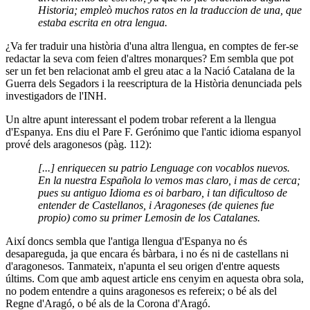
Historia; empleò muchos ratos en la traduccion de una, que
estaba escrita en otra lengua.
¿Va fer traduir una història d'una altra llengua, en comptes de fer-se
redactar la seva com feien d'altres monarques? Em sembla que pot
ser un fet ben relacionat amb el greu atac a la Nació Catalana de la
Guerra dels Segadors i la reescriptura de la Història denunciada pels
investigadors de l'INH.
Un altre apunt interessant el podem trobar referent a la llengua
d'Espanya. Ens diu el Pare F. Gerónimo que l'antic idioma espanyol
prové dels aragonesos (pàg. 112):
[...] enriquecen su patrio Lenguage con vocablos nuevos.
En la nuestra Española lo vemos mas claro, i mas de cerca;
pues su antiguo Idioma es oi barbaro, i tan dificultoso de
entender de Castellanos, i Aragoneses (de quienes fue
propio) como su primer Lemosin de los Catalanes.
Així doncs sembla que l'antiga llengua d'Espanya no és
desapareguda, ja que encara és bàrbara, i no és ni de castellans ni
d'aragonesos. Tanmateix, n'apunta el seu origen d'entre aquests
últims. Com que amb aquest article ens cenyim en aquesta obra sola,
no podem entendre a quins aragonesos es refereix; o bé als del
Regne d'Aragó, o bé als de la Corona d'Aragó.