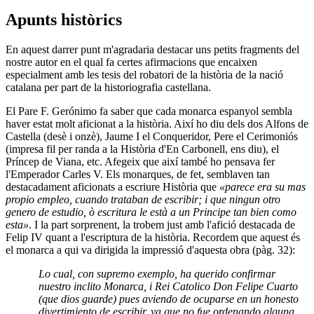
Apunts històrics
En aquest darrer punt m'agradaria destacar uns petits fragments del
nostre autor en el qual fa certes afirmacions que encaixen
especialment amb les tesis del robatori de la història de la nació
catalana per part de la historiografia castellana.
El Pare F. Gerónimo fa saber que cada monarca espanyol sembla
haver estat molt aficionat a la història. Així ho diu dels dos Alfons de
Castella (desè i onzè), Jaume I el Conqueridor, Pere el Cerimoniós
(impresa fil per randa a la Història d'En Carbonell, ens diu), el
Príncep de Viana, etc. Afegeix que així també ho pensava fer
l'Emperador Carles V. Els monarques, de fet, semblaven tan
destacadament aficionats a escriure Història que
«parece era su mas
propio empleo, cuando trataban de escribir; i que ningun otro
genero de estudio, ò escritura le està a un Principe tan bien como
esta»
. I la part sorprenent, la trobem just amb l'afició destacada de
Felip IV quant a l'escriptura de la història. Recordem que aquest és
el monarca a qui va dirigida la impressió d'aquesta obra (pàg. 32):
Lo cual, con supremo exemplo, ha querido confirmar
nuestro inclito Monarca, i Rei Catolico Don Felipe Cuarto
(que dios guarde) pues aviendo de ocuparse en un honesto
divertimiento de escribir, ya que no fue ordenando alguna