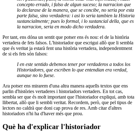
concepto errado, i falso de algun suceso; la narracion que
lo declarase de la manera, que se concibe, no seria por esta
parte falsa, sino verdadera: i asi lo seria tambien la Historia
sustancialmente; pues lo formal, i lo sustancial della, que es
la narracion, seria en modo dicho verdadera.
Per tant, ens dóna un sentit que potser ens és nou: el de la història
vertadera de fets falsos. L'historiador que escrigui allò que li sembla
que és veritat ja estarà fent una història vertadera, independentment
de si els fets són falsos:
I en este sentido debemos tener por verdaderos a todos los
Historiadores, que escriben lo que entendian era verdad,
aunque no lo fuese.
Ara potser ens mirarem d'una altra manera aquells textos que ens
parlin d'històries vertaderes i historiadors vertaders. En tot cas,
sembla ser que és molt important que l'historiador expliqui, amb tota
llibertat, allò que li sembli veritat. Recordem, però, que pel tipus de
lectors no caldrà que doni cap prova de res. Amb citar d'altres
historiadors n'hi ha d'haver més que prou.
Què ha d'explicar l'historiador