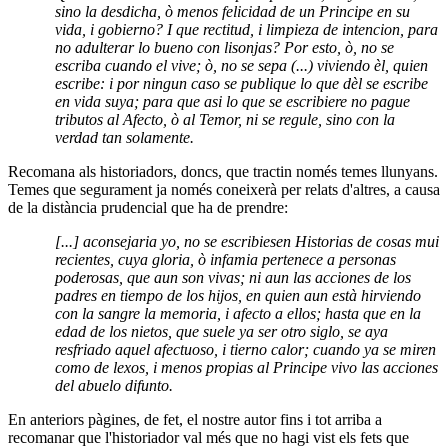
sino la desdicha, ò menos felicidad de un Principe en su
vida, i gobierno? I que rectitud, i limpieza de intencion, para
no adulterar lo bueno con lisonjas? Por esto, ò, no se
escriba cuando el vive; ò, no se sepa (...) viviendo èl, quien
escribe: i por ningun caso se publique lo que dèl se escribe
en vida suya; para que asi lo que se escribiere no pague
tributos al Afecto, ò al Temor, ni se regule, sino con la
verdad tan solamente.
Recomana als historiadors, doncs, que tractin només temes llunyans.
Temes que segurament ja només coneixerà per relats d'altres, a causa
de la distància prudencial que ha de prendre:
[...] aconsejaria yo, no se escribiesen Historias de cosas mui
recientes, cuya gloria, ò infamia pertenece a personas
poderosas, que aun son vivas; ni aun las acciones de los
padres en tiempo de los hijos, en quien aun està hirviendo
con la sangre la memoria, i afecto a ellos; hasta que en la
edad de los nietos, que suele ya ser otro siglo, se aya
resfriado aquel afectuoso, i tierno calor; cuando ya se miren
como de lexos, i menos propias al Principe vivo las acciones
del abuelo difunto.
En anteriors pàgines, de fet, el nostre autor fins i tot arriba a
recomanar que l'historiador val més que no hagi vist els fets que