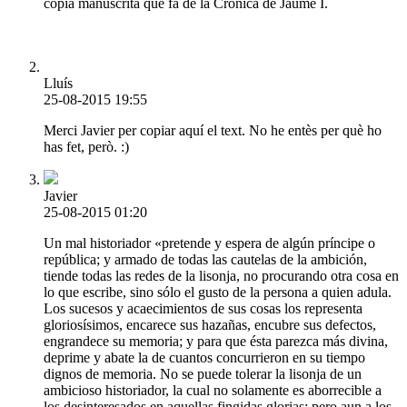
còpia manuscrita que fa de la Crònica de Jaume I.
Lluís
25-08-2015 19:55
Merci Javier per copiar aquí el text. No he entès per què ho
has fet, però. :)
Javier
25-08-2015 01:20
Un mal historiador «pretende y espera de algún príncipe o
república; y armado de todas las cautelas de la ambición,
tiende todas las redes de la lisonja, no procurando otra cosa en
lo que escribe, sino sólo el gusto de la persona a quien adula.
Los sucesos y acaecimientos de sus cosas los representa
gloriosísimos, encarece sus hazañas, encubre sus defectos,
engrandece su memoria; y para que ésta parezca más divina,
deprime y abate la de cuantos concurrieron en su tiempo
dignos de memoria. No se puede tolerar la lisonja de un
ambicioso historiador, la cual no solamente es aborrecible a
los desinteresados en aquellas fingidas glorias; pero aun a los