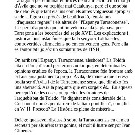
Tarragona per culminar el procés de beatificació d'una monja
d'Àvila que no va trepitjar mai Catalunya, però el que sobta
de debò és que tant els uns com els altres volguessin apropiar-
se de la figura en procés de beatificació, fent-la uns
"d'aquestos regnes" i els altres de "l'Espanya Tarraconense".
L'esperit d'aquests que tot ho veiem català ja planava per
Tarragona a les beceroles del segle XVII. Les explicacions i
justificacions instantànies que fa la senyora Toldrà a les
controvertides afirmacions no em convencen gens. Però ella
és l'autoritat i jo sóc un somiatruites de l'INH.
On arribava l'Espanya Tarraconense, aleshores? La Toldrà
cita en Ponç d'Icard per fer-nos notar que, en determinades
opinions erudites de l'època, la Tarraconense feia frontera amb
la Lusitania justament a prop d'Àvila, de manera que Teresa
podia ser d'Àvila i de la Tarraconense sense que dir això fos
una aberració. Ara la pregunta que em sorgeix és... En aquesta
percepció de les coses, on queden les fronteres de
l'arquebisbat de Toledo, "la dignitat més considerable de la
Cristiandat només per darrere de la tiara pontifícia", com diu
en W. H. Prescott? La Història és plena de misteris...
Delego qualsevol discussió sobre la Tarraconensis en el meu
secretari per als afers tarragonins, el molt il·lustre senyor Ivan
Gimenez.