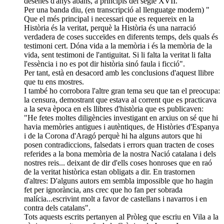
desenes d'anys abans, a principis del segle XVII.
Per una banda diu, (en transcripció al llenguatge modern) "
Que el més principal i necessari que es requereix en la
Història és la veritat, perquè la Història és una narració
verdadera de coses succeïdes en diferents temps, dels quals és
testimoni cert. Dóna vida a la memòria i és la memòria de la
vida, sent testimoni de l'antiguitat. Si li falta la veritat li falta
l'essència i no es pot dir història sinó faula i ficció".
Per tant, està en desacord amb les conclusions d'aquest llibre
que tu ens mostres.
I també ho corrobora l'altre gran tema seu que tan el preocupa:
la censura, demostrant que estava al corrent que es practicava
a la seva època en els llibres d'història que es publicaven:
"He fetes moltes diligències investigant en arxius on sé que hi
havia memòries antigues i autèntiques, de Històries d'Espanya
i de la Corona d'Aragó perquè hi ha alguns autors que hi
posen contradiccions, falsedats i errors quan tracten de coses
referides a la bona memòria de la nostra Nació catalana i dels
nostres reis... deixant de dir d'ells coses honroses que en raó
de la veritat històrica estan obligats a dir. En trastornen
d'altres: D'alguns autors em sembla impossible que ho hagin
fet per ignorància, ans crec que ho fan per sobrada
malícia...escrivint molt a favor de castellans i navarros i en
contra dels catalans".
Tots aquests escrits pertanyen al Pròleg que escriu en Vila a la