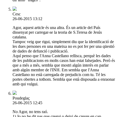
Cesc
26-06-2015 13:12
Agor, aquest article és una altra. És un article del País
dissenyat per carregar-se la teoria de S.Teresa de Jesús
catalana.
Tampoc veig que rigui, simplement diu que la identificació de
les dues persones en una mateixa no es pot fer per una qüestió
de dades de defunció i publicació.
Aquí penso que l'Anna Castellano rellisca, perquè les dades
de les publicacions en molts casos han estat falsejades. Però és
que a més a més, sembla que mostri algún interès en parlar
amb algún membre de l'INH. Em sembla que l'Anna
Castellano no està carregada de prejudicis com tu. Té les
portes obertes a tothom. Sembla que està disposada a enraonar
amb qui vulgui.
Poudeglaç
26-06-2015 12:45
No Agor, no tens raó.
1) Jo no he dit pas que cregui o deixi de creure en cap