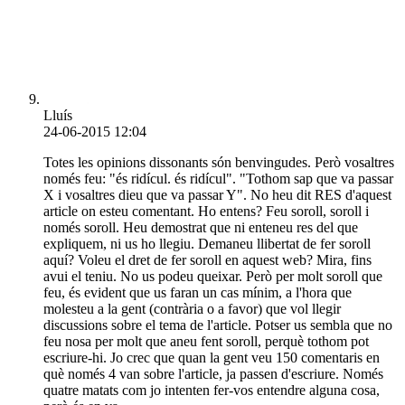
Lluís
24-06-2015 12:04
Totes les opinions dissonants són benvingudes. Però vosaltres
només feu: "és ridícul. és ridícul". "Tothom sap que va passar
X i vosaltres dieu que va passar Y". No heu dit RES d'aquest
article on esteu comentant. Ho entens? Feu soroll, soroll i
només soroll. Heu demostrat que ni enteneu res del que
expliquem, ni us ho llegiu. Demaneu llibertat de fer soroll
aquí? Voleu el dret de fer soroll en aquest web? Mira, fins
avui el teniu. No us podeu queixar. Però per molt soroll que
feu, és evident que us faran un cas mínim, a l'hora que
molesteu a la gent (contrària o a favor) que vol llegir
discussions sobre el tema de l'article. Potser us sembla que no
feu nosa per molt que aneu fent soroll, perquè tothom pot
escriure-hi. Jo crec que quan la gent veu 150 comentaris en
què només 4 van sobre l'article, ja passen d'escriure. Només
quatre matats com jo intenten fer-vos entendre alguna cosa,