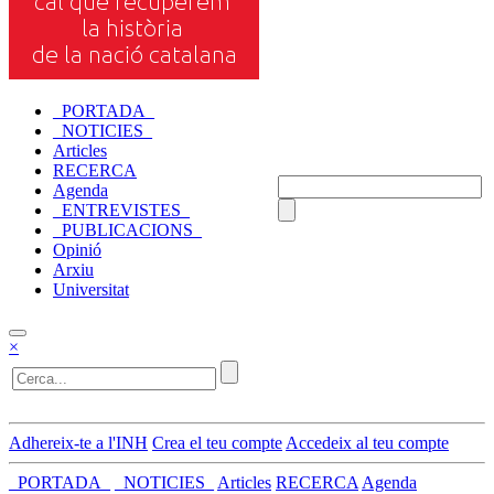
_PORTADA_
_NOTICIES_
Articles
RECERCA
Agenda
_ENTREVISTES_
_PUBLICACIONS_
Opinió
Arxiu
Universitat
×
Adhereix-te a l'INH
Crea el teu compte
Accedeix al teu compte
_PORTADA_
_NOTICIES_
Articles
RECERCA
Agenda