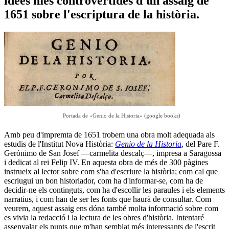
idees més controvertides d'un assaig de
1651 sobre l'escriptura de la història.
Portada de «Genio de la Historia» (google books)
Amb peu d'impremta de 1651 trobem una obra molt adequada als
estudis de l'Institut Nova Història:
Genio de la Historia
, del Pare F.
Gerónimo de San Josef —carmelita descalç—, impresa a Saragossa
i dedicat al rei Felip IV. En aquesta obra de més de 300 pàgines
instrueix al lector sobre com s'ha d'escriure la història; com cal que
escriugui un bon historiador, com ha d'informar-se, com ha de
decidir-ne els continguts, com ha d'escollir les paraules i els elements
narratius, i com han de ser les fonts que haurà de consultar. Com
veurem, aquest assaig ens dóna també molta informació sobre com
es vivia la redacció i la lectura de les obres d'història. Intentaré
assenyalar els punts que m'han semblat més interessants de l'escrit