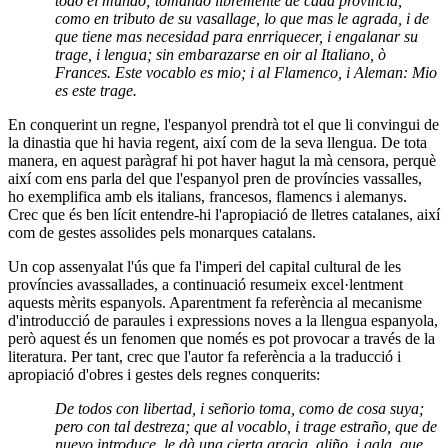
todo el mundo; tomando libremente de cada provincia,
como en tributo de su vasallage, lo que mas le agrada, i de
que tiene mas necesidad para enrriquecer, i engalanar su
trage, i lengua; sin embarazarse en oir al Italiano, ò
Frances. Este vocablo es mio; i al Flamenco, i Aleman: Mio
es este trage.
En conquerint un regne, l'espanyol prendrà tot el que li convingui de
la dinastia que hi havia regent, així com de la seva llengua. De tota
manera, en aquest paràgraf hi pot haver hagut la mà censora, perquè
així com ens parla del que l'espanyol pren de províncies vassalles,
ho exemplifica amb els italians, francesos, flamencs i alemanys.
Crec que és ben lícit entendre-hi l'apropiació de lletres catalanes, així
com de gestes assolides pels monarques catalans.
Un cop assenyalat l'ús que fa l'imperi del capital cultural de les
províncies avassallades, a continuació resumeix excel·lentment
aquests mèrits espanyols. Aparentment fa referència al mecanisme
d'introducció de paraules i expressions noves a la llengua espanyola,
però aquest és un fenomen que només es pot provocar a través de la
literatura. Per tant, crec que l'autor fa referència a la traducció i
apropiació d'obres i gestes dels regnes conquerits:
De todos con libertad, i señorio toma, como de cosa suya;
pero con tal destreza; que al vocablo, i trage estraño, que de
nuevo introduce, le dà una cierta gracia, aliño, i gala, que