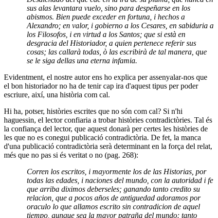
sus alas levantara vuelo, sino para despeñarse en los
abismos. Bien puede exceder en fortuna, i hechos a
Alexandro; en valor, i gobierno a los Cesares, en sabiduria a
los Filosofos, i en virtud a los Santos; que si està en
desgracia del Historiador, a quien pertenece referir sus
cosas; las callarà todas, ò las escribirà de tal manera, que
se le siga dellas una eterna infamia.
Evidentment, el nostre autor ens ho explica per assenyalar-nos que
el bon historiador no ha de tenir cap ira d'aquest tipus per poder
escriure, així, una història com cal.
Hi ha, potser, històries escrites que no són com cal? Si n'hi
haguessin, el lector confiaria a trobar històries contradictòries. Tal és
la confiança del lector, que aquest donarà per certes les històries de
les que no es conegui publicació contradictòria. De fet, la manca
d'una publicació contradictòria serà determinant en la força del relat,
més que no pas si és veritat o no (pag. 268):
Corren los escritos, i mayormente los de las Historias, por
todas las edades, i naciones del mundo, con la autoridad i fe
que arriba diximos deberseles; ganando tanto credito su
relacion, que a pocos años de antiguedad adoramos por
oraculo lo que allamos escrito sin contradicion de aquel
tiempo, aunque sea la mayor patraña del mundo: tanto