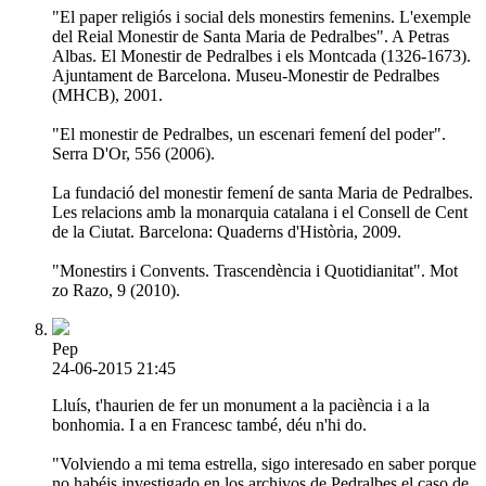
"El paper religiós i social dels monestirs femenins. L'exemple
del Reial Monestir de Santa Maria de Pedralbes". A Petras
Albas. El Monestir de Pedralbes i els Montcada (1326-1673).
Ajuntament de Barcelona. Museu-Monestir de Pedralbes
(MHCB), 2001.
"El monestir de Pedralbes, un escenari femení del poder".
Serra D'Or, 556 (2006).
La fundació del monestir femení de santa Maria de Pedralbes.
Les relacions amb la monarquia catalana i el Consell de Cent
de la Ciutat. Barcelona: Quaderns d'Història, 2009.
"Monestirs i Convents. Trascendència i Quotidianitat". Mot
zo Razo, 9 (2010).
Pep
24-06-2015 21:45
Lluís, t'haurien de fer un monument a la paciència i a la
bonhomia. I a en Francesc també, déu n'hi do.
"Volviendo a mi tema estrella, sigo interesado en saber porque
no habéis investigado en los archivos de Pedralbes el caso de