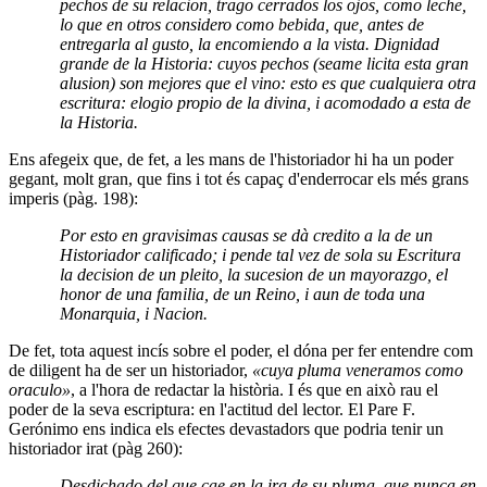
pechos de su relacion, trago cerrados los ojos, como leche,
lo que en otros considero como bebida, que, antes de
entregarla al gusto, la encomiendo a la vista. Dignidad
grande de la Historia: cuyos pechos (seame licita esta gran
alusion) son mejores que el vino: esto es que cualquiera otra
escritura: elogio propio de la divina, i acomodado a esta de
la Historia.
Ens afegeix que, de fet, a les mans de l'historiador hi ha un poder
gegant, molt gran, que fins i tot és capaç d'enderrocar els més grans
imperis (pàg. 198):
Por esto en gravisimas causas se dà credito a la de un
Historiador calificado; i pende tal vez de sola su Escritura
la decision de un pleito, la sucesion de un mayorazgo, el
honor de una familia, de un Reino, i aun de toda una
Monarquia, i Nacion.
De fet, tota aquest incís sobre el poder, el dóna per fer entendre com
de diligent ha de ser un historiador,
«cuya pluma veneramos como
oraculo»
, a l'hora de redactar la història. I és que en això rau el
poder de la seva escriptura: en l'actitud del lector. El Pare F.
Gerónimo ens indica els efectes devastadors que podria tenir un
historiador irat (pàg 260):
Desdichado del que cae en la ira de su pluma, que nunca en