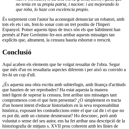
no tenia en su propia patria, i nacion: i asi mejorando lo
que roba, lo haze con escelencia propio.
És sorprenent com l'autor ha aconseguit denunciar un robatori, amb
tots els ets i uts, fent-lo sonar com un tret positiu de l'Imperi
Espanyol. Potser aquests tipus de trucs són els que hàbilment han
permès al Pare Gerónimo fer-nos arribar aquests missatges tan
explícits que, altrament, la censura hauria esborrat o reescrit.
Conclusió
Aquí acaben els elements que he volgut ressaltar de l'obra. Segur
que més d'un en ressaltaria aspectes diferents i per això us convido a
fer-hi un cop d'ull.
¿És aquesta una obra escrita amb subterfugis, amb lloança d'actituds
que haurien de ser reprobades? Ha estat aquesta la manera
intel·ligent de superar la censura, fent arribar uns missatges tant
compromesos com el que hem presentat? ¿O simplement es tracta
d'un honest intent d'educar historiadors en la seva responsabilitat
històrica, exposant les contradiccions entre el que cal dir i el que no
es pot dir, amb un cinisme desmesurat? Ho desconec, però amb
voluntat o sense del seu autor, ens ha fet arribar una descripció de la
historiografia de mitjans s. XVII prou coherent amb les línies de