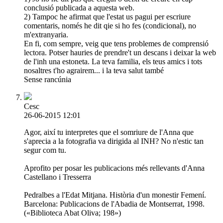
conclusió publicada a aquesta web.
2) Tampoc he afirmat que l'estat us pagui per escriure
comentaris, només he dit qie si ho fes (condicional), no
m'extranyaria.
En fi, com sempre, veig que tens problemes de comprensió
lectora. Potser hauries de prendre't un descans i deixar la web
de l'inh una estoneta. La teva familia, els teus amics i tots
nosaltres t'ho agrairem... i la teva salut també
Sense rancúnia
Cesc
26-06-2015 12:01
Agor, així tu interpretes que el somriure de l'Anna que
s'aprecia a la fotografia va dirigida al INH? No n'estic tan
segur com tu.
Aprofito per posar les publicacions més rellevants d'Anna
Castellano i Tresserra
Pedralbes a l'Edat Mitjana. Història d'un monestir Femení.
Barcelona: Publicacions de l'Abadia de Montserrat, 1998.
(«Biblioteca Abat Oliva; 198»)