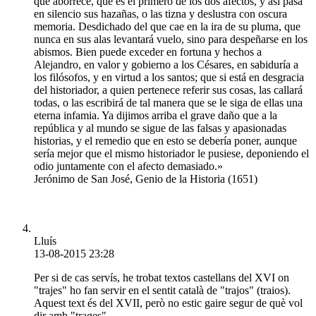
que aborrece, que es el primero de los dos afectos, y así pasa
en silencio sus hazañas, o las tizna y deslustra con oscura
memoria. Desdichado del que cae en la ira de su pluma, que
nunca en sus alas levantará vuelo, sino para despeñarse en los
abismos. Bien puede exceder en fortuna y hechos a
Alejandro, en valor y gobierno a los Césares, en sabiduría a
los filósofos, y en virtud a los santos; que si está en desgracia
del historiador, a quien pertenece referir sus cosas, las callará
todas, o las escribirá de tal manera que se le siga de ellas una
eterna infamia. Ya dijimos arriba el grave daño que a la
república y al mundo se sigue de las falsas y apasionadas
historias, y el remedio que en esto se debería poner, aunque
sería mejor que el mismo historiador le pusiese, deponiendo el
odio juntamente con el afecto demasiado.»
Jerónimo de San José, Genio de la Historia (1651)
Lluís
13-08-2015 23:28
Per si de cas servís, he trobat textos castellans del XVI on
"trajes" ho fan servir en el sentit català de "trajos" (traios).
Aquest text és del XVII, però no estic gaire segur de què vol
dir amb "trages".