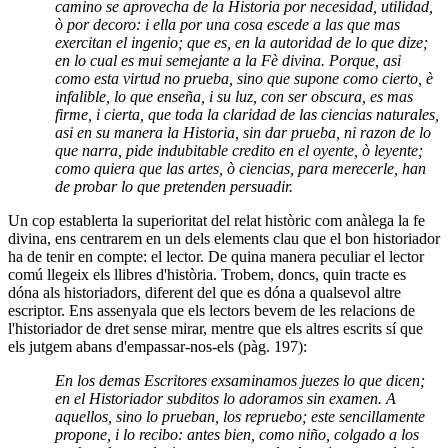
camino se aprovecha de la Historia por necesidad, utilidad,
ò por decoro: i ella por una cosa escede a las que mas
exercitan el ingenio; que es, en la autoridad de lo que dize;
en lo cual es mui semejante a la Fè divina. Porque, asi
como esta virtud no prueba, sino que supone como cierto, è
infalible, lo que enseña, i su luz, con ser obscura, es mas
firme, i cierta, que toda la claridad de las ciencias naturales,
asi en su manera la Historia, sin dar prueba, ni razon de lo
que narra, pide indubitable credito en el oyente, ò leyente;
como quiera que las artes, ò ciencias, para merecerle, han
de probar lo que pretenden persuadir.
Un cop establerta la superioritat del relat històric com anàlega la fe
divina, ens centrarem en un dels elements clau que el bon historiador
ha de tenir en compte: el lector. De quina manera peculiar el lector
comú llegeix els llibres d'història. Trobem, doncs, quin tracte es
dóna als historiadors, diferent del que es dóna a qualsevol altre
escriptor. Ens assenyala que els lectors bevem de les relacions de
l'historiador de dret sense mirar, mentre que els altres escrits sí que
els jutgem abans d'empassar-nos-els (pàg. 197):
En los demas Escritores exsaminamos juezes lo que dicen;
en el Historiador subditos lo adoramos sin examen. A
aquellos, sino lo prueban, los repruebo; este sencillamente
propone, i lo recibo: antes bien, como niño, colgado a los