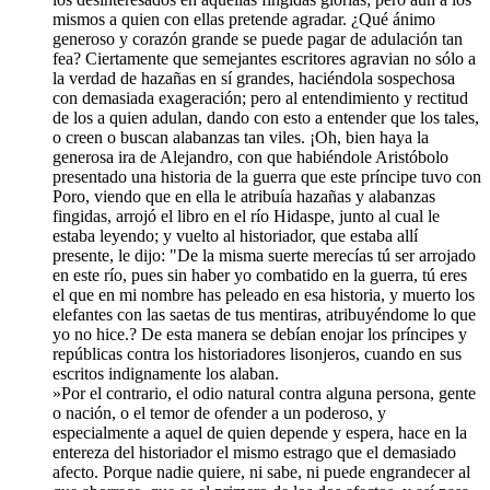
mismos a quien con ellas pretende agradar. ¿Qué ánimo
generoso y corazón grande se puede pagar de adulación tan
fea? Ciertamente que semejantes escritores agravian no sólo a
la verdad de hazañas en sí grandes, haciéndola sospechosa
con demasiada exageración; pero al entendimiento y rectitud
de los a quien adulan, dando con esto a entender que los tales,
o creen o buscan alabanzas tan viles. ¡Oh, bien haya la
generosa ira de Alejandro, con que habiéndole Aristóbolo
presentado una historia de la guerra que este príncipe tuvo con
Poro, viendo que en ella le atribuía hazañas y alabanzas
fingidas, arrojó el libro en el río Hidaspe, junto al cual le
estaba leyendo; y vuelto al historiador, que estaba allí
presente, le dijo: "De la misma suerte merecías tú ser arrojado
en este río, pues sin haber yo combatido en la guerra, tú eres
el que en mi nombre has peleado en esa historia, y muerto los
elefantes con las saetas de tus mentiras, atribuyéndome lo que
yo no hice.? De esta manera se debían enojar los príncipes y
repúblicas contra los historiadores lisonjeros, cuando en sus
escritos indignamente los alaban.
»Por el contrario, el odio natural contra alguna persona, gente
o nación, o el temor de ofender a un poderoso, y
especialmente a aquel de quien depende y espera, hace en la
entereza del historiador el mismo estrago que el demasiado
afecto. Porque nadie quiere, ni sabe, ni puede engrandecer al