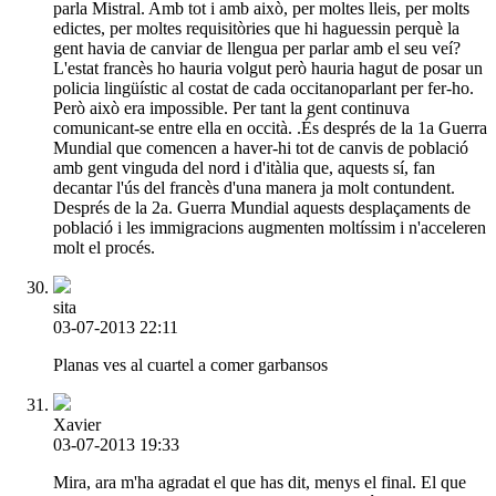
parla Mistral. Amb tot i amb això, per moltes lleis, per molts
edictes, per moltes requisitòries que hi haguessin perquè la
gent havia de canviar de llengua per parlar amb el seu veí?
L'estat francès ho hauria volgut però hauria hagut de posar un
policia lingüístic al costat de cada occitanoparlant per fer-ho.
Però això era impossible. Per tant la gent continuva
comunicant-se entre ella en occità. .És després de la 1a Guerra
Mundial que comencen a haver-hi tot de canvis de població
amb gent vinguda del nord i d'itàlia que, aquests sí, fan
decantar l'ús del francès d'una manera ja molt contundent.
Després de la 2a. Guerra Mundial aquests desplaçaments de
població i les immigracions augmenten moltíssim i n'acceleren
molt el procés.
sita
03-07-2013 22:11
Planas ves al cuartel a comer garbansos
Xavier
03-07-2013 19:33
Mira, ara m'ha agradat el que has dit, menys el final. El que