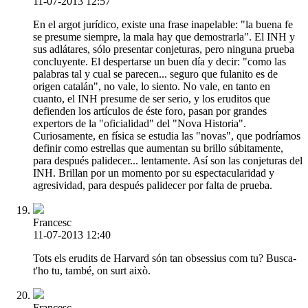
11-07-2013 12:57
En el argot jurídico, existe una frase inapelable: "la buena fe
se presume siempre, la mala hay que demostrarla". El INH y
sus adlátares, sólo presentar conjeturas, pero ninguna prueba
concluyente. El despertarse un buen día y decir: "como las
palabras tal y cual se parecen... seguro que fulanito es de
origen catalán", no vale, lo siento. No vale, en tanto en
cuanto, el INH presume de ser serio, y los eruditos que
defienden los artículos de éste foro, pasan por grandes
expertors de la "oficialidad" del "Nova Historia".
Curiosamente, en física se estudia las "novas", que podríamos
definir como estrellas que aumentan su brillo súbitamente,
para después palidecer... lentamente. Así son las conjeturas del
INH. Brillan por un momento por su espectacularidad y
agresividad, para después palidecer por falta de prueba.
Francesc
11-07-2013 12:40
Tots els erudits de Harvard són tan obsessius com tu? Busca-
t'ho tu, també, on surt això.
Francesc