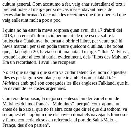
cultura general. Com acostumo a fer, vaig anar subratllant el text i
prenent notes al marge per si de cas més endavant havia de
necessitar informació de cara a les recerques que tinc obertes i que
vaig enllestint molt a poc a poc.
I quina no ha estat la meva sorpresa quan avui, dia 17 d'abril del
2013, en cerca d'informació per un article que escric sobre la
bruixeria a Catalunya, he tornat a obrir el llibre, per veure què hi
havia marcat i per si en podia treure quelcom d'utilitat, i he trobat
que, a la pàgina 20, havia escrit una nota al marge: "Illots Malvins",
perquè l'autor al text hi parla, evidentment, dels "Illots des Malvins".
Era un recordatori. I avui l'he recuperat.
No cal que us digui que si em va cridar l'atenció el nom d'aquestes
illes és per la gran semblança que té amb el nom català d'
Illes
Malvines
amb què són conegudes les illes angleses Falkland, que hi
ha davant de les costes argentines.
Com era de suposar, la majoria d'entesos fan derivar el nom de
Malvines del mot francès "Malouines", perquè, com apunta un
entès de la xarxa, que no fa altra cosa que dir el que diu tothom, va
ser aquest el "topònim que els havien donat els navegants francesos
y flamenconeerlandesos en referència al port de Saint-Malo, a
França, des d'on partien".