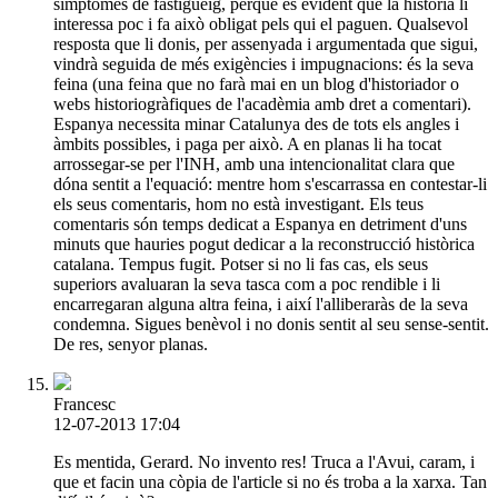
símptomes de fastigueig, perquè és evident que la història li
interessa poc i fa això obligat pels qui el paguen. Qualsevol
resposta que li donis, per assenyada i argumentada que sigui,
vindrà seguida de més exigències i impugnacions: és la seva
feina (una feina que no farà mai en un blog d'historiador o
webs historiogràfiques de l'acadèmia amb dret a comentari).
Espanya necessita minar Catalunya des de tots els angles i
àmbits possibles, i paga per això. A en planas li ha tocat
arrossegar-se per l'INH, amb una intencionalitat clara que
dóna sentit a l'equació: mentre hom s'escarrassa en contestar-li
els seus comentaris, hom no està investigant. Els teus
comentaris són temps dedicat a Espanya en detriment d'uns
minuts que hauries pogut dedicar a la reconstrucció històrica
catalana. Tempus fugit. Potser si no li fas cas, els seus
superiors avaluaran la seva tasca com a poc rendible i li
encarregaran alguna altra feina, i així l'alliberaràs de la seva
condemna. Sigues benèvol i no donis sentit al seu sense-sentit.
De res, senyor planas.
Francesc
12-07-2013 17:04
Es mentida, Gerard. No invento res! Truca a l'Avui, caram, i
que et facin una còpia de l'article si no és troba a la xarxa. Tan