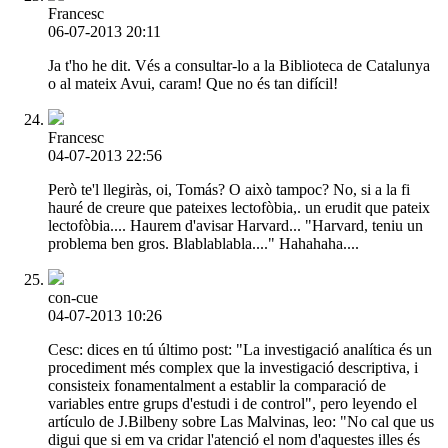
Francesc
06-07-2013 20:11
Ja t'ho he dit. Vés a consultar-lo a la Biblioteca de Catalunya
o al mateix Avui, caram! Que no és tan difícil!
Francesc
04-07-2013 22:56
Però te'l llegiràs, oi, Tomás? O això tampoc? No, si a la fi
hauré de creure que pateixes lectofòbia,. un erudit que pateix
lectofòbia.... Haurem d'avisar Harvard... "Harvard, teniu un
problema ben gros. Blablablabla...." Hahahaha....
con-cue
04-07-2013 10:26
Cesc: dices en tú último post: "La investigació analítica és un
procediment més complex que la investigació descriptiva, i
consisteix fonamentalment a establir la comparació de
variables entre grups d'estudi i de control", pero leyendo el
artículo de J.Bilbeny sobre Las Malvinas, leo: "No cal que us
digui que si em va cridar l'atenció el nom d'aquestes illes és