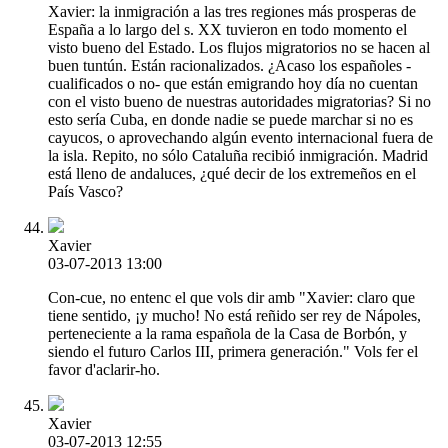
Xavier: la inmigración a las tres regiones más prosperas de
España a lo largo del s. XX tuvieron en todo momento el
visto bueno del Estado. Los flujos migratorios no se hacen al
buen tuntún. Están racionalizados. ¿Acaso los españoles -
cualificados o no- que están emigrando hoy día no cuentan
con el visto bueno de nuestras autoridades migratorias? Si no
esto sería Cuba, en donde nadie se puede marchar si no es
cayucos, o aprovechando algún evento internacional fuera de
la isla. Repito, no sólo Cataluña recibió inmigración. Madrid
está lleno de andaluces, ¿qué decir de los extremeños en el
País Vasco?
Xavier
03-07-2013 13:00
Con-cue, no entenc el que vols dir amb "Xavier: claro que
tiene sentido, ¡y mucho! No está reñido ser rey de Nápoles,
perteneciente a la rama española de la Casa de Borbón, y
siendo el futuro Carlos III, primera generación." Vols fer el
favor d'aclarir-ho.
Xavier
03-07-2013 12:55