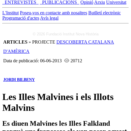
_ENTREVISTES_
_PUBLICACIONS_
Opinió
Arxiu
Universitat
L'Institut
Poseu-vos en contacte amb nosaltres
Butlletí electrònic
Programació d'actes
Avís legal
© 2026 Fundació Institut Nova Història
ARTICLES
» PROJECTE
DESCOBERTA CATALANA
D'AMÈRICA
Data de publicació: 06-06-2013
20712
JORDI BILBENY
Les Illes Malvines i els Illots
Malvins
Es diuen Malvines les Illes Falkland