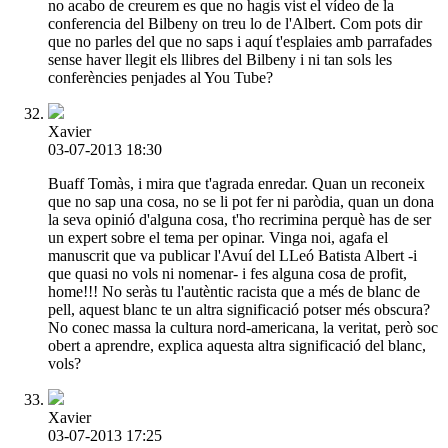
no acabo de creurem es que no hagis vist el vídeo de la
conferencia del Bilbeny on treu lo de l'Albert. Com pots dir
que no parles del que no saps i aquí t'esplaies amb parrafades
sense haver llegit els llibres del Bilbeny i ni tan sols les
conferències penjades al You Tube?
Xavier
03-07-2013 18:30
Buaff Tomàs, i mira que t'agrada enredar. Quan un reconeix
que no sap una cosa, no se li pot fer ni paròdia, quan un dona
la seva opinió d'alguna cosa, t'ho recrimina perquè has de ser
un expert sobre el tema per opinar. Vinga noi, agafa el
manuscrit que va publicar l'Avuí del LLeó Batista Albert -i
que quasi no vols ni nomenar- i fes alguna cosa de profit,
home!!! No seràs tu l'autèntic racista que a més de blanc de
pell, aquest blanc te un altra significació potser més obscura?
No conec massa la cultura nord-americana, la veritat, però soc
obert a aprendre, explica aquesta altra significació del blanc,
vols?
Xavier
03-07-2013 17:25