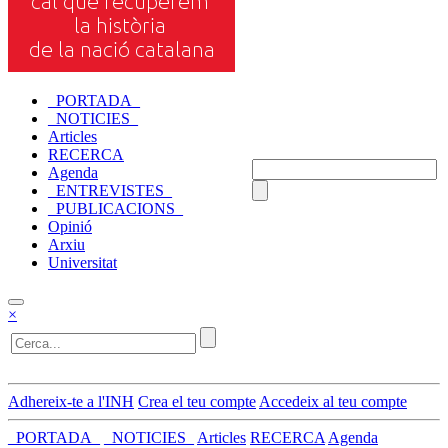
_PORTADA_
_NOTICIES_
Articles
RECERCA
Agenda
_ENTREVISTES_
_PUBLICACIONS_
Opinió
Arxiu
Universitat
×
Adhereix-te a l'INH
Crea el teu compte
Accedeix al teu compte
_PORTADA_
_NOTICIES_
Articles
RECERCA
Agenda