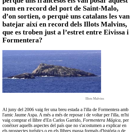
perquè uns francesos els van posar aquest
nom en record del port de Saint-Malo,
d’on sortien, o perquè uns catalans les van
batejar així en record dels Illots Malvins,
que es troben just a l’estret entre Eivissa i
Formentera?
Illots Malvins
Al juny del 2006 vaig fer una breu estada a l'illa de Formentera amb
l'amic Jaume Aspa. A més a més de reposar i de voltar per l'illa, m'hi
vaig comprar el llibre d'En Carlos Garrido,
Formentera Mágica
, per
conèixer aquells aspectes del país que no s'acostumen a explicar en
els prospectes turístics o en els llibres massa formals d'història o de