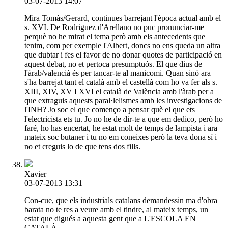
03-07-2013 14:07
Mira Tomàs/Gerard, continues barrejant l'època actual amb el
s. XVI. De Rodriguez d'Arellano no puc pronunciar-me
perquè no he mirat el tema però amb els antecedents que
tenim, com per exemple l'Albert, doncs no ens queda un altra
que dubtar i fes el favor de no donar quotes de participació en
aquest debat, no et pertoca presumptuós. El que dius de
l'àrab/valencià és per tancar-te al manicomi. Quan sinó ara
s'ha barrejat tant el català amb el castellà com ho va fer als s.
XIII, XIV, XV I XVI el català de València amb l'àrab per a
que extraguis aquests paral·lelismes amb les investigacions de
l'INH? Jo soc el que començo a pensar què el que ets
l'electricista ets tu. Jo no he de dir-te a que em dedico, però ho
faré, ho has encertat, he estat molt de temps de lampista i ara
mateix soc butaner i tu no em coneixes però la teva dona sí i
no et creguis lo de que tens dos fills.
Xavier
03-07-2013 13:31
Con-cue, que els industrials catalans demandessin ma d'obra
barata no te res a veure amb el tindre, al mateix temps, un
estat que digués a aquesta gent que a L'ESCOLA EN
CATALÀ.