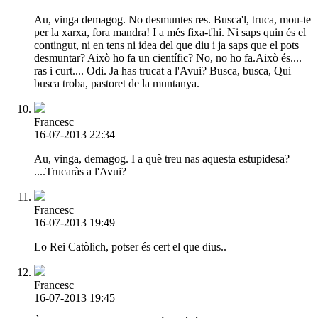
Au, vinga demagog. No desmuntes res. Busca'l, truca, mou-te
per la xarxa, fora mandra! I a més fixa-t'hi. Ni saps quin és el
contingut, ni en tens ni idea del que diu i ja saps que el pots
desmuntar? Això ho fa un científic? No, no ho fa.Això és....
ras i curt.... Odi. Ja has trucat a l'Avui? Busca, busca, Qui
busca troba, pastoret de la muntanya.
Francesc
16-07-2013 22:34
Au, vinga, demagog. I a què treu nas aquesta estupidesa?
....Trucaràs a l'Avui?
Francesc
16-07-2013 19:49
Lo Rei Catòlich, potser és cert el que dius..
Francesc
16-07-2013 19:45