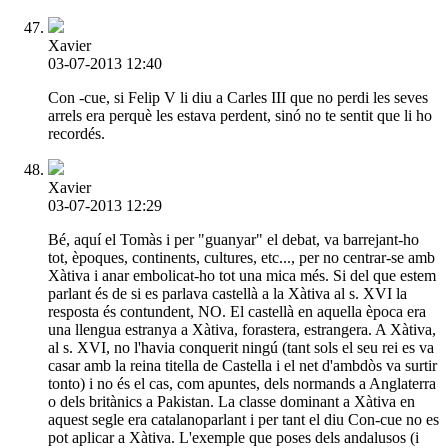
Xavier
03-07-2013 12:40
Con -cue, si Felip V li diu a Carles III que no perdi les seves
arrels era perquè les estava perdent, sinó no te sentit que li ho
recordés.
Xavier
03-07-2013 12:29
Bé, aquí el Tomàs i per "guanyar" el debat, va barrejant-ho
tot, èpoques, continents, cultures, etc..., per no centrar-se amb
Xàtiva i anar embolicat-ho tot una mica més. Si del que estem
parlant és de si es parlava castellà a la Xàtiva al s. XVI la
resposta és contundent, NO. El castellà en aquella època era
una llengua estranya a Xàtiva, forastera, estrangera. A Xàtiva,
al s. XVI, no l'havia conquerit ningú (tant sols el seu rei es va
casar amb la reina titella de Castella i el net d'ambdòs va surtir
tonto) i no és el cas, com apuntes, dels normands a Anglaterra
o dels britànics a Pakistan. La classe dominant a Xàtiva en
aquest segle era catalanoparlant i per tant el diu Con-cue no es
pot aplicar a Xàtiva. L'exemple que poses dels andalusos (i