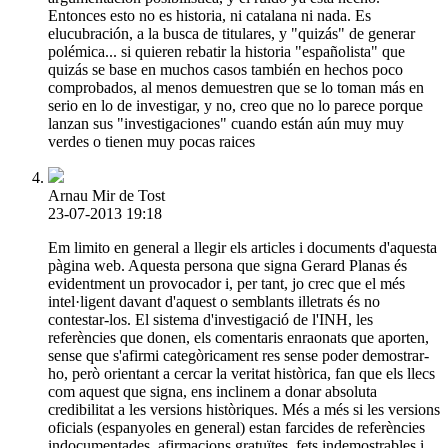
Entonces esto no es historia, ni catalana ni nada. Es
elucubración, a la busca de titulares, y "quizás" de generar
polémica... si quieren rebatir la historia "españolista" que
quizás se base en muchos casos también en hechos poco
comprobados, al menos demuestren que se lo toman más en
serio en lo de investigar, y no, creo que no lo parece porque
lanzan sus "investigaciones" cuando están aún muy muy
verdes o tienen muy pocas raices
Arnau Mir de Tost
23-07-2013 19:18
Em limito en general a llegir els articles i documents d'aquesta
pàgina web. Aquesta persona que signa Gerard Planas és
evidentment un provocador i, per tant, jo crec que el més
intel·ligent davant d'aquest o semblants illetrats és no
contestar-los. El sistema d'investigació de l'INH, les
referències que donen, els comentaris enraonats que aporten,
sense que s'afirmi categòricament res sense poder demostrar-
ho, però orientant a cercar la veritat històrica, fan que els llecs
com aquest que signa, ens inclinem a donar absoluta
credibilitat a les versions històriques. Més a més si les versions
oficials (espanyoles en general) estan farcides de referències
indocumentades, afirmacions gratuïtes, fets indemostrables i