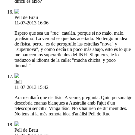
difícil és això?
Pell de Brau
11-07-2013 16:06
Espero que sea un "ruc" catalán, porque si no malo, malo,
¡malísimo! La verdad es que has acertado. No tengo ni idea
de física, pero... es de perogrullo las estrellas "nova" y
"supernova", y como decía un poco más abajo, esto es lo que
me parecen los superartículos del INH. Si quieres, te lo
traduzco al idioma de la calle: "mucha chicha, y poco
limoná."
llull
11-07-2013 15:42
Ara resultarà que ets físic. A veure, pregunta: Quin personatge
descobria enanas blanques a Australia amb l'ajut d'un
telescopi sencill?. Vinga físic. No s'haurien de dir mentides.
No tens ni la més remota idea d'anàlisi Pell de Ruc
Pell de Brau