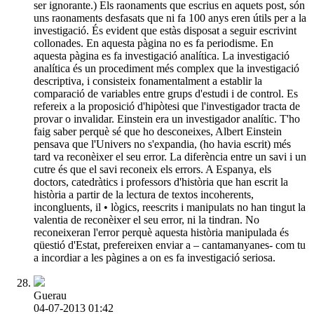
ser ignorante.) Els raonaments que escrius en aquets post, són
uns raonaments desfasats que ni fa 100 anys eren útils per a la
investigació. És evident que estàs disposat a seguir escrivint
collonades. En aquesta pàgina no es fa periodisme. En
aquesta pàgina es fa investigació analítica. La investigació
analítica és un procediment més complex que la investigació
descriptiva, i consisteix fonamentalment a establir la
comparació de variables entre grups d'estudi i de control. Es
refereix a la proposició d'hipòtesi que l'investigador tracta de
provar o invalidar. Einstein era un investigador analític. T'ho
faig saber perquè sé que ho desconeixes, Albert Einstein
pensava que l'Univers no s'expandia, (ho havia escrit) més
tard va reconèixer el seu error. La diferència entre un savi i un
cutre és que el savi reconeix els errors. A Espanya, els
doctors, catedràtics i professors d'història que han escrit la
història a partir de la lectura de textos incoherents,
incongluents, il • lògics, reescrits i manipulats no han tingut la
valentia de reconèixer el seu error, ni la tindran. No
reconeixeran l'error perquè aquesta història manipulada és
qüestió d'Estat, prefereixen enviar a – cantamanyanes- com tu
a incordiar a les pàgines a on es fa investigació seriosa.
Guerau
04-07-2013 01:42