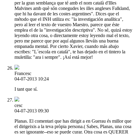
per la gran semblança que té amb el nom català d'Illes
Malvines amb què són conegudes les illes angleses Falkland,
que hi ha davant de les costes argentines". Dices que el
método que el INH utiliza es: "la investigación analítica",
pero al leer el texto de vuestro Maestro, parece que éste
emplea el de la "investigación descriptiva". No sé, quizá estoy
leyendo otra cosa, o directamente estoy leyendo mal el texto,
pero me parece que por aquí algunos lleváis una buena
empanada mental. Por cierto Xavier, cuando más abajo
escribes: "L´escola en català", te has dejado en el tintero la
muletilla: "ara i sempre". ¡Así está mejor!
Francesc
04-07-2013 10:24
I tant que sí.
cesc
04-07-2013 09:30
Planas. El comentari que has dirigit a en Guerau és millor que
el dirigeixis a la teva pròpia persona.( Sabes, Planas, una cosa
es ser ignorante--eso se puede curar. Otra cosa es QUERER