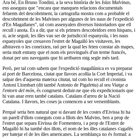
Ara bé, En Bruno Tondini, a la seva història de les
Islas Malvinas
,
ens assegura que "encara que manquen relacions documentals
fefaents del descobriment, la cartografia mostra com a probable el
descobriment de les Malvines per algunes de les naus de l'expedició
d'En Magallanes", tal com assenyalen diversos historiadors que ell
recull i anota. És a dir, que si els primers descobridors eren hispans, i
si, acte seguit, les illes van ser de jurisdicció espanyola, i les naus
espanyoles que creuaven l'estret de Magalló les visitaven, les
albiraven o les coneixien, raó per la qual les feien constar als mapes,
seria molt estrany que el nom els provingués d'un terme francès,
donat per uns navegants que hi arribaren mig segle més tard.
Però, per tal com sabem que l'expedició magallànica es va preparar
al port de Barcelona, ciutat que llavors acollia la Cort Imperial, i va
salpar des d'aquesta mateixa citutat, tal com ho recull el cronista
Antoni Llombart (dit també Antonio de Pigafetta) al seu
Viatge a
l'entorn del món
, és congruent deduir-ne que els expedicionaris que
hi van anar eren també catalans. Catalans d'arreu de la Nació
Catalana. I llavors, les coses ja comencen a ser versemblants.
Perquè seria ben natural que si davant de les costes d'Eivissa hi ha
un parell d'illots coneguts com a Illots des Malvins, ben a prop de
l'estret que separa Eivissa de Formentera, i a prop de l'Estret de
Magalló hi ha també dos illots, el nom de les illes catalanes s'agafés
per batejar el de les illes americanes. La semblança no és formal: a