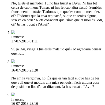
No, tu ets el mentider. Tu no has trucat a l'Avui, Ni has fet
cerca de cap mena,Tomas, ni has fet cap altra gestió. Sembles
francament..... tòxic. T'adones que quedes com un mentider,
oi? T'adones que la teva reputació, si que en tenies alguna,
se'n va en orris? N'ets conscient que l'únic que et mou és l'odi,
oi? Ja has trucat a l'Avui? .
Francesc
17-07-2013 01:11
Sí, ja. Au, vinga! Que estàs malalt o què? M'agradaria pensar
que no...
Francesc
16-07-2013 23:20
No em fa vergonya, no. És que és tan fàcil el que has de fer
que vull que et moguis una mica penquis i facis alguna cosa
de positiu en lloc d'anar difamant. Ja has trucat a l'Avui?
Francesc
16-07-2013 23:16