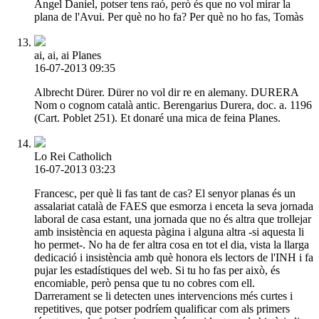
Àngel Daniel, potser tens raó, però és que no vol mirar la
plana de l'Avui. Per què no ho fa? Per què no ho fas, Tomàs
ai, ai, ai Planes
16-07-2013 09:35
Albrecht Dürer. Dürer no vol dir re en alemany. DURERA
Nom o cognom català antic. Berengarius Durera, doc. a. 1196
(Cart. Poblet 251). Et donaré una mica de feina Planes.
Lo Rei Catholich
16-07-2013 03:23
Francesc, per què li fas tant de cas? El senyor planas és un
assalariat català de FAES que esmorza i enceta la seva jornada
laboral de casa estant, una jornada que no és altra que trollejar
amb insistència en aquesta pàgina i alguna altra -si aquesta li
ho permet-. No ha de fer altra cosa en tot el dia, vista la llarga
dedicació i insistència amb què honora els lectors de l'INH i fa
pujar les estadístiques del web. Si tu ho fas per això, és
encomiable, però pensa que tu no cobres com ell.
Darrerament se li detecten unes intervencions més curtes i
repetitives, que potser podríem qualificar com als primers