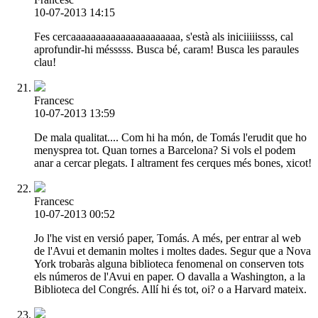
10-07-2013 14:15
Fes cercaaaaaaaaaaaaaaaaaaaaaa, s'està als iniciiiiissss, cal
aprofundir-hi mésssss. Busca bé, caram! Busca les paraules
clau!
Francesc
10-07-2013 13:59
De mala qualitat.... Com hi ha món, de Tomás l'erudit que ho
menysprea tot. Quan tornes a Barcelona? Si vols el podem
anar a cercar plegats. I altrament fes cerques més bones, xicot!
Francesc
10-07-2013 00:52
Jo l'he vist en versió paper, Tomás. A més, per entrar al web
de l'Avui et demanin moltes i moltes dades. Segur que a Nova
York trobaràs alguna biblioteca fenomenal on conserven tots
els números de l'Avui en paper. O davalla a Washington, a la
Biblioteca del Congrés. Allí hi és tot, oi? o a Harvard mateix.