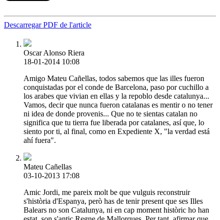
Descarregar PDF de l'article
Oscar Alonso Riera
18-01-2014 10:08
Amigo Mateu Cañellas, todos sabemos que las illes fueron
conquistadas por el conde de Barcelona, paso por cuchillo a
los arabes que vivian en ellas y la repoblo desde catalunya...
Vamos, decir que nunca fueron catalanas es mentir o no tener
ni idea de donde provenis... Que no te sientas catalan no
significa que tu tierra fue liberada por catalanes, así que, lo
siento por ti, al final, como en Expediente X, "la verdad está
ahí fuera".
Mateu Cañellas
03-10-2013 17:08
Amic Jordi, me pareix molt be que vulguis reconstruir
s'història d'Espanya, però has de tenir present que ses Illes
Balears no son Catalunya, ni en cap moment històric ho han
estat, son s'antic Regne de Mallorques. Per tant, afirmar que