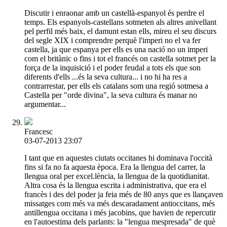
Discutir i enraonar amb un castellà-espanyol és perdre el
temps. Els espanyols-castellans sotmeten als altres anivellant
pel perfil més baix, el damunt estan ells, mireu el seu discurs
del segle XIX i comprendre perquè l'imperi no el va fer
castella, ja que espanya per ells es una nació no un imperi
com el britànic o fins i tot el francés on castella sotmet per la
força de la inquisició i el poder feudal a tots els que son
diferents d'ells ...és la seva cultura... i no hi ha res a
contrarrestar, per ells els catalans som una regió sotmesa a
Castella per "orde divina", la seva cultura és manar no
argumentar...
Francesc
03-07-2013 23:07
I tant que en aquestes ciutats occitanes hi dominava l'occità
fins si fa no fa aquesta època. Era la llengua del carrer, la
llengua oral per excel.lència, la llengua de la quotidianitat.
Altra cosa és la llengua escrita i administrativa, que era el
francès i des del poder ja feia més de 80 anys que es llançaven
missatges com més va més descaradament antioccitans, més
antillengua occitana i més jacobins, que havien de repercutir
en l'autoestima dels parlants: la "lengua mespresada" de què