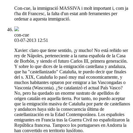
Con-cue, la immigració MASSIVA i molt important i, com ja
t'ha dit Francesc, la falta d'un estat amb ferramentes per
ordenar a aquesta immigració.
con-cue
03-07-2013 12:51
Xavier: claro que tiene sentido, ¡y mucho! No está reñido ser
rey de Nápoles, perteneciente a la rama española de la Casa
de Borbón, y siendo el futuro Carlos III, primera generación.
Y sobre lo que dices de la emigración castellana y andaluza,
que ha "castellanizado" Cataluña, te puedo decir que finales
del s. XIX, Cataluña lo pasó muy mal economicamente, y
muchos habitantes optaron por emigrar a las Vascongadas o
Vasconia (Wasconia). ¿Se catalanizó el actual País Vasco?
No, pero ha quedado un enorme sustrato de apellidos de
origen catalán en aquella tierra. Por tanto, no puedo aceptar
que la emigración masiva de Cataluña por parte de castellanos
y andaluces haya sido la consecuencia última de
castellanización en la Edad Contemporánea. Los españoles
emigrantes en Francia tras la Guerra Civil no españolizaron la
República francesa. Tampoco los portugueses en Andorra la
han convertido en territorio lusófono.