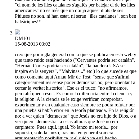
"el nom de les illes catalanes s'agafés per batejar el de les illes
americanes" no es més que un doi ja aquest illots de ses
Pitiuses no son, ni han estat, ni seran "illes catalanes", son ben
baleàriques!!!
DM101
15-08-2013 03:02
creo que por regla general con lo que se publica en esta web y
que tanto ruido está haciendo ("Cervantes podría ser catalán",
"Hernán Cortes podría ser catalán", "la bandera USA se
inspira en la senyera", "Malvinas..." etc ) lo que sucede es que
como comenta aquí Arnau Mir de Tost: "sense que s'afirmi
categòricament res sense poder demostrar-ho, però orientant a
cercar la veritat històrica". Ese es el truco: "no afirmamos,
pero ahí queda eso". Es como la diferencia entre la ciencia y
la religión. A la ciencia se le exige verificar, comprobar,
experimentar y en cualquier caso siempre se podrá refutar por
una prueba si había error en la teoría planteada. En la religión
no: a ver quien "demuestra" que Jesús no era hijo de Dios, o a
ver quien "demuestra" a estas alturas que José no era
carpintero. Pues aquí, igual. Yo lanzo mi teoría... por
supuesto, solo la lanzo, tras una en general somera
argumentación posibilística, y el ruido ya está hecho.