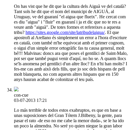
On has vist que he dit que la cultura dels Aiguà ve del català?
Tant sols he dit que el nom del municipi de AIGUÁ, al
Uruguay, ve del guaraní "el aigua que flueix". He cercat com
es diu "aigua" i "fluir" en guaraní i ja et dic que no te res a
veure amb "aiguà". De totes formes et refereixes a aquesta
tribu?
https://sites.google.com/site/latribudelaigua/
. El que
apostrofi al Arellano és simplement un error a l'hora d'escriure
en català, com també m'he equivocat amb el primer cognom,
o sigui d'un simple error ortogràfic fas tu causa general, molt
bé!!! Malvinas: doncs ara que poses el gentilici de Saint-Malo,
pot ser que també pugui venir d'aquí, no ho se. A quants llocs
se'ls anomena pel gentilici d'un altre lloc? En n'hi han molts? I
fes-me cas amb això dels fills, que jo soc dels hispans de pell
molt blanqueta, no com aquests altres hispans que en 150
anys hauran acabat de colonitzar el teu país.
con-cue
03-07-2013 17:21
Lo más terrible de todos estos exabruptos, es que en base a
unas suposiciones del Gran Tótem J.Bilbeny, la gente, para
pasar el rato -de eso no me cabe la menor duda-, se le ha ido
un poco la almendra. No seré yo quien niegue la gran labor