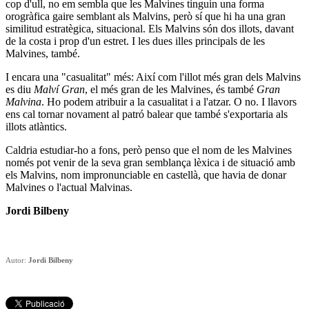
cop d'ull, no em sembla que les Malvines tinguin una forma
orogràfica gaire semblant als Malvins, però sí que hi ha una gran
similitud estratègica, situacional. Els Malvins són dos illots, davant
de la costa i prop d'un estret. I les dues illes principals de les
Malvines, també.
I encara una "casualitat" més: Així com l'illot més gran dels Malvins
es diu
Malví Gran
, el més gran de les Malvines, és també
Gran
Malvina
. Ho podem atribuir a la casualitat i a l'atzar. O no. I llavors
ens cal tornar novament al patró balear que també s'exportaria als
illots atlàntics.
Caldria estudiar-ho a fons, però penso que el nom de les Malvines
només pot venir de la seva gran semblança lèxica i de situació amb
els Malvins, nom impronunciable en castellà, que havia de donar
Malvines o l'actual Malvinas.
Jordi Bilbeny
Autor:
Jordi Bilbeny