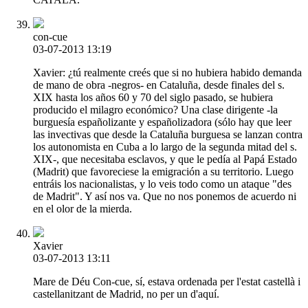
con-cue
03-07-2013 13:19
Xavier: ¿tú realmente creés que si no hubiera habido demanda
de mano de obra -negros- en Cataluña, desde finales del s.
XIX hasta los años 60 y 70 del siglo pasado, se hubiera
producido el milagro económico? Una clase dirigente -la
burguesía españolizante y españolizadora (sólo hay que leer
las invectivas que desde la Cataluña burguesa se lanzan contra
los autonomista en Cuba a lo largo de la segunda mitad del s.
XIX-, que necesitaba esclavos, y que le pedía al Papá Estado
(Madrit) que favoreciese la emigración a su territorio. Luego
entráis los nacionalistas, y lo veis todo como un ataque "des
de Madrit". Y así nos va. Que no nos ponemos de acuerdo ni
en el olor de la mierda.
Xavier
03-07-2013 13:11
Mare de Déu Con-cue, sí, estava ordenada per l'estat castellà i
castellanitzant de Madrid, no per un d'aquí.