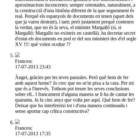
aproximacions inconcretes; sempre orientades, naturalment, a
la construcció d'una història diferent de la que segurament és
real. Perquè els espanyols de documents en tenen (apart dels
que ja varen destruir), i tant; però justament perquè contenen
la veritat, que no és la seva, el ministre Margalló (si, si
Margalló; Margallo no existeix en castellà). ha decretar secret
d'estat els documents en pod er del seu ministeri des d'el segle
XV !!!: què volen ocultar ??
Francesc
17-07-2013 23:43
Àngel, gràcies per les teves paraules. Però què hem de fer
amb aquest home? Jo crec que no se'm pixa a la cara. Per mi
que és a l'inrevés. Tothom pot treure les seves conclusions
sobre ell.. I francament d'alguna manera se li ha de cantar les
quaranta. Ja fa cinc anys que volta per aquí. Què hem de fer?
Deixar que ho interfereixi tot i d'una manera continuada i
sense aportar cap crítica constructiva?
Francesc
17-07-2013 17:35