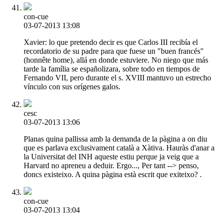
con-cue
03-07-2013 13:08
Xavier: lo que pretendo decir es que Carlos III recibía el
recordatorio de su padre para que fuese un "buen francés"
(honnête home), allá en donde estuviere. No niego que más
tarde la família se españolizara, sobre todo en tiempos de
Fernando VII, pero durante el s. XVIII mantuvo un estrecho
vínculo con sus orígenes galos.
cesc
03-07-2013 13:06
Planas quina pallissa amb la demanda de la pàgina a on diu
que es parlava exclusivament català a Xàtiva. Hauràs d'anar a
la Universitat del INH aqueste estiu perque ja veig que a
Harvard no apreneu a deduir. Ergo..., Per tant --> penso,
doncs existeixo. A quina pàgina està escrit que exiteixo? .
con-cue
03-07-2013 13:04