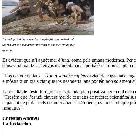
L’estudi poiriá ben metre fin al prejutjat uman actual qu’
totjorn vist los neandertalians coma res de mai qu’un grop
de nècis.
Es evident que n’i aguèt mai d’una, coma pels umans modèrnes. Per e
sons. Caduna de las lengas neandertalianas podiá èsser doncas plan dif
“Los neandertalians e
Homo sapiens sapiens
avián de capacitats lenga
e mòstra d’un biais clar que los neandertalians podián non solament a
La resulta de l’estudi foguèt considerada plan positiva per la còla de c
“Cresèm que l’estudi clavarà mai de cent ans de recèrca scientifica su
capacitat de parlar dels neandertalians”. D’efièch, es un estudi que po
nosautres”.
Christian Andreu
La Redaccion