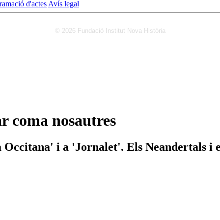
ramació d'actes
Avís legal
© 2026 Fundació Institut Nova Història
ar coma nosautres
 Occitana' i a 'Jornalet'. Els Neandertals 