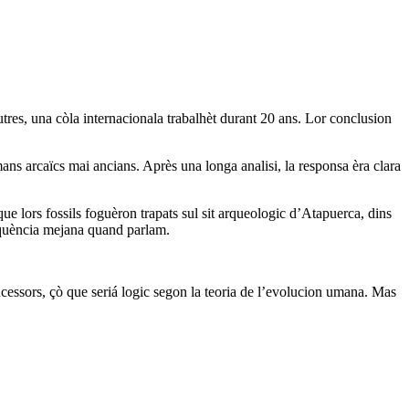
tres, una còla internacionala trabalhèt durant 20 ans. Lor conclusion
mans arcaïcs mai ancians. Après una longa analisi, la responsa èra clara
que lors fossils foguèron trapats sul sit arqueologic d’Atapuerca, dins
requència mejana quand parlam.
ncessors, çò que seriá logic segon la teoria de l’evolucion umana. Mas