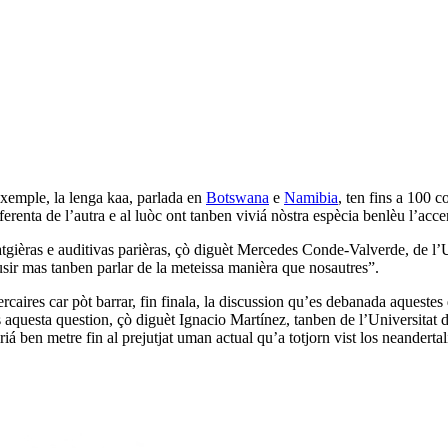
xemple, la lenga kaa, parlada en
Botswana
e
Namibia
, ten fins a 100 
erenta de l’autra e al luòc ont tanben viviá nòstra espècia benlèu l’acce
tgièras e auditivas parièras, çò diguèt Mercedes Conde-Valverde, de l’Uni
usir mas tanben parlar de la meteissa manièra que nosautres”.
ercaires car pòt barrar, fin finala, la discussion qu’es debanada aquestes
s aquesta question, çò diguèt Ignacio Martínez, tanben de l’Universitat 
iriá ben metre fin al prejutjat uman actual qu’a totjorn vist los neander