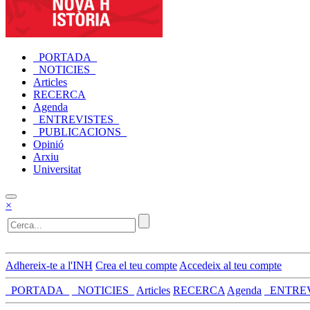
_PORTADA_
_NOTICIES_
Articles
RECERCA
Agenda
_ENTREVISTES_
_PUBLICACIONS_
Opinió
Arxiu
Universitat
×
Adhereix-te a l'INH
Crea el teu compte
Accedeix al teu compte
_PORTADA_
_NOTICIES_
Articles
RECERCA
Agenda
_ENTRE