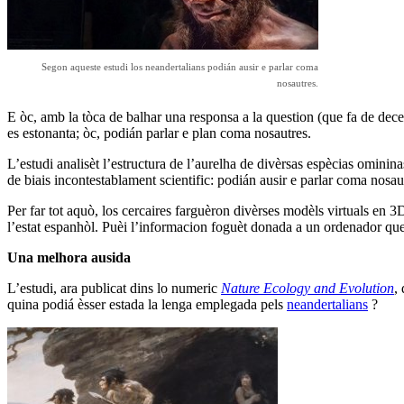
Segon aqueste estudi los neandertalians podián ausir e parlar coma
nosautres.
E òc, amb la tòca de balhar una responsa a la question (que fa de dece
es estonanta; òc, podián parlar e plan coma nosautres.
L’estudi analisèt l’estructura de l’aurelha de divèrsas espècias ominina
de biais incontestablament scientific: podián ausir e parlar coma nosau
Per far tot aquò, los cercaires farguèron divèrses modèls virtuals en 3D
l’estat espanhòl. Puèi l’informacion foguèt donada a un ordenador que 
Una melhora ausida
L’estudi, ara publicat dins lo numeric
Nature Ecology and Evolution
,
quina podiá èsser estada la lenga emplegada pels
neandertalians
?