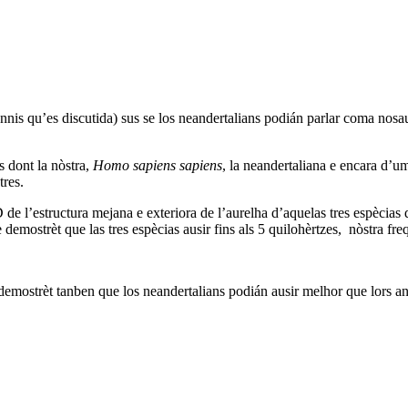
nnis qu’es discutida) sus se los neandertalians podián parlar coma nosau
s dont la nòstra,
Homo sapiens sapiens
, la neandertaliana e encara d’u
tres.
 de l’estructura mejana e exteriora de l’aurelha d’aquelas tres espècias 
demostrèt que las tres espècias ausir fins als 5 quilohèrtzes, nòstra f
 demostrèt tanben que los neandertalians podián ausir melhor que lors a