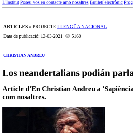
L'Institut
Poseu-vos en contacte amb nosaltres
Butlletí electrònic
Prog
ARTICLES
» PROJECTE
LLENGÜA NACIONAL
Data de publicació: 13-03-2021
5160
CHRISTIAN ANDREU
Los neandertalians podián parl
Article d'En Christian Andreu a 'Sapiència
com nosaltres.