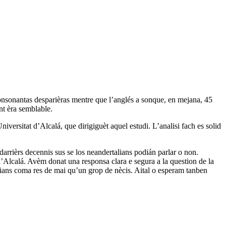
consonantas desparièras mentre que l’anglés a sonque, en mejana, 45
nt èra semblable.
versitat d’Alcalá, que dirigiguèt aquel estudi. L’analisi fach es solid
 darrièrs decennis sus se los neandertalians podián parlar o non.
d’Alcalá. Avèm donat una responsa clara e segura a la question de la
talians coma res de mai qu’un grop de nècis. Aital o esperam tanben