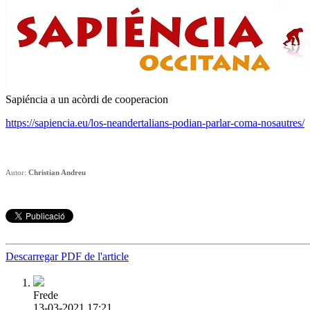
Sapiéncia a un acòrdi de cooperacion
https://sapiencia.eu/los-neandertalians-podian-parlar-coma-nosautres/
Autor:
Christian Andreu
Descarregar PDF de l'article
Frede
13-03-2021 17:21