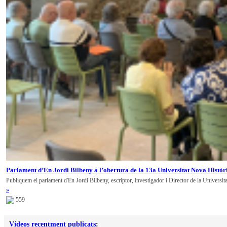
Parlament d’En Jordi Bilbeny a l’obertura de la 13a Universitat Nova Històr
Publiquem el parlament d'En Jordi Bilbeny, escriptor, investigador i Director de la Universit
»
559
Vídeos recentment publicats
: