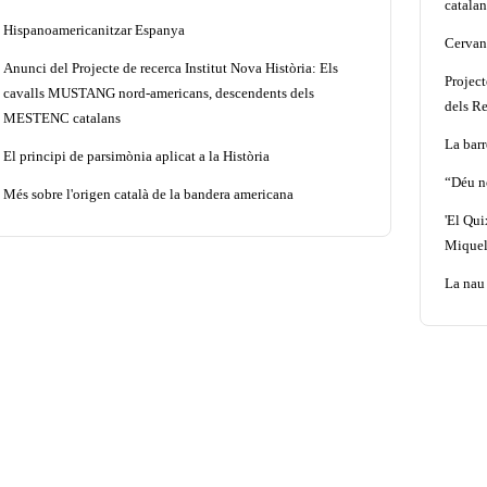
catalan
Hispanoamericanitzar Espanya
Cervant
Anunci del Projecte de recerca Institut Nova Història: Els
Projec
cavalls MUSTANG nord-americans, descendents dels
dels Re
MESTENC catalans
La barr
El principi de parsimònia aplicat a la Història
“Déu n
Més sobre l'origen català de la bandera americana
'El Qui
Miquel
La nau