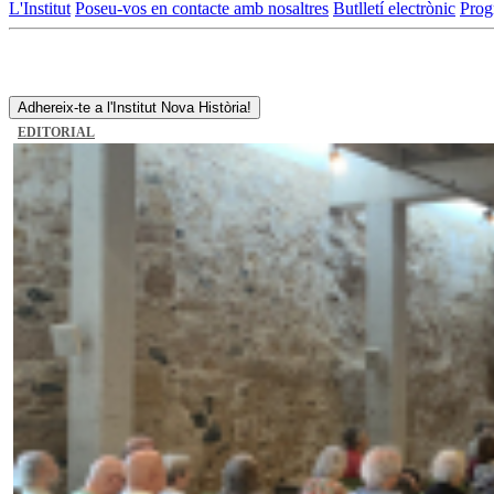
L'Institut
Poseu-vos en contacte amb nosaltres
Butlletí electrònic
Prog
Adhereix-te a l'Institut Nova Història!
EDITORIAL