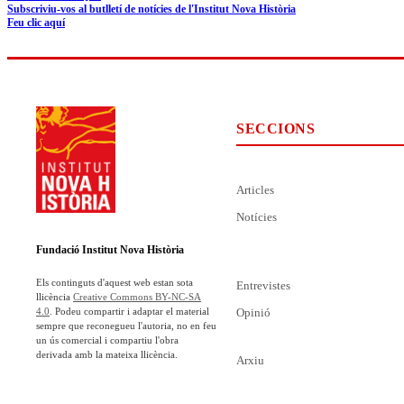
Subscriviu-vos al butlletí de notícies de l'Institut Nova Història
Feu clic aquí
SECCIONS
Articles
Notícies
Fundació Institut Nova Història
Els continguts d'aquest web estan sota
Entrevistes
llicència
Creative Commons BY-NC-SA
Opinió
4.0
. Podeu compartir i adaptar el material
sempre que reconegueu l'autoria, no en feu
un ús comercial i compartiu l'obra
derivada amb la mateixa llicència.
Arxiu