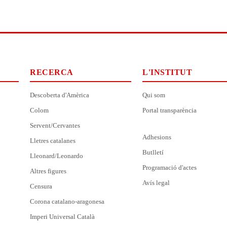
RECERCA
L'INSTITUT
Descoberta d'Amèrica
Qui som
Colom
Portal transparència
Servent/Cervantes
Adhesions
Lletres catalanes
Butlletí
Lleonard/Leonardo
Programació d'actes
Altres figures
Avís legal
Censura
Corona catalano-aragonesa
Imperi Universal Català