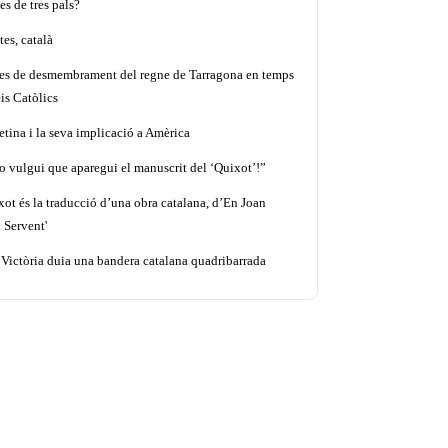
es de tres pals?
es, català
tes de desmembrament del regne de Tarragona en temps
is Catòlics
etina i la seva implicació a Amèrica
o vulgui que aparegui el manuscrit del ‘Quixot’!”
xot és la traducció d’una obra catalana, d’En Joan
 Servent'
 Victòria duia una bandera catalana quadribarrada