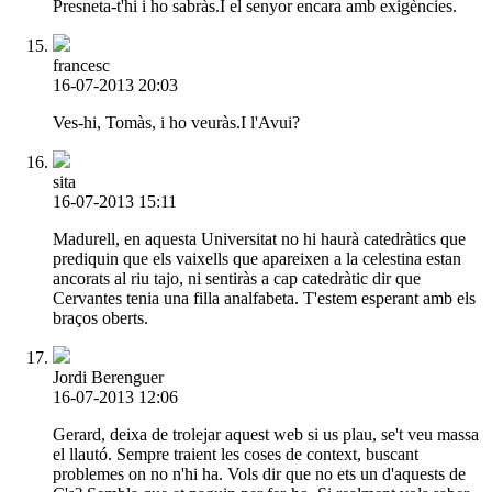
Presneta-t'hi i ho sabràs.I el senyor encara amb exigències.
francesc
16-07-2013 20:03
Ves-hi, Tomàs, i ho veuràs.I l'Avui?
sita
16-07-2013 15:11
Madurell, en aquesta Universitat no hi haurà catedràtics que
prediquin que els vaixells que apareixen a la celestina estan
ancorats al riu tajo, ni sentiràs a cap catedràtic dir que
Cervantes tenia una filla analfabeta. T'estem esperant amb els
braços oberts.
Jordi Berenguer
16-07-2013 12:06
Gerard, deixa de trolejar aquest web si us plau, se't veu massa
el llautó. Sempre traient les coses de context, buscant
problemes on no n'hi ha. Vols dir que no ets un d'aquests de