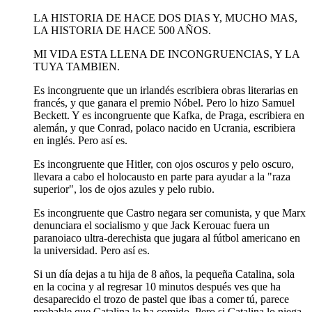
LA HISTORIA DE HACE DOS DIAS Y, MUCHO MAS,
LA HISTORIA DE HACE 500 AÑOS.
MI VIDA ESTA LLENA DE INCONGRUENCIAS, Y LA
TUYA TAMBIEN.
Es incongruente que un irlandés escribiera obras literarias en
francés, y que ganara el premio Nóbel. Pero lo hizo Samuel
Beckett. Y es incongruente que Kafka, de Praga, escribiera en
alemán, y que Conrad, polaco nacido en Ucrania, escribiera
en inglés. Pero así es.
Es incongruente que Hitler, con ojos oscuros y pelo oscuro,
llevara a cabo el holocausto en parte para ayudar a la "raza
superior", los de ojos azules y pelo rubio.
Es incongruente que Castro negara ser comunista, y que Marx
denunciara el socialismo y que Jack Kerouac fuera un
paranoiaco ultra-derechista que jugara al fútbol americano en
la universidad. Pero así es.
Si un día dejas a tu hija de 8 años, la pequeña Catalina, sola
en la cocina y al regresar 10 minutos después ves que ha
desaparecido el trozo de pastel que ibas a comer tú, parece
probable que Catalina lo ha comido. Pero si Catalina lo niega,