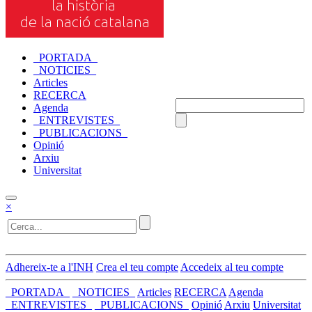
_PORTADA_
_NOTICIES_
Articles
RECERCA
Agenda
_ENTREVISTES_
_PUBLICACIONS_
Opinió
Arxiu
Universitat
×
Adhereix-te a l'INH
Crea el teu compte
Accedeix al teu compte
_PORTADA_
_NOTICIES_
Articles
RECERCA
Agenda
_ENTREVISTES_
_PUBLICACIONS_
Opinió
Arxiu
Universitat