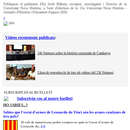
Publiquem el parlament d'En Jordi Bilbeny, escriptor, investigador i Director de la
Universitat Nova Història; a l'acte d'obertura de la 13a Universitat Nova Història -
Jornades d'Història i Pensament d'aquest 2026.
»
604
Vídeos recentment publicats
:
24è Simposi sobre la història censurada de Catalunya
Llista de reproducció de tots els videus del 23è Simposi
SUBSCRIPCIÓ AL BUTLLETÍ
Subscriviu-vos al nostre butlletí
HO SABIES...?
Sabies que l'escut d'armes de Leonardo da Vinci són les armes catalanes de
tres pals?
Al web de numericana podeu comprovar quin és l'escut d'armes de
Leonardo da...
[+]