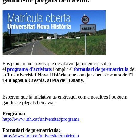
Ens plau anunciar-vos que des d'avui ja podeu consultar
el
programa d'activitats
i omplir el
formulari de prematrícula
de
la
1a Univeristat Nova Història
, que com ja sabeu s'escaurà
de l'1
i 4 d'agost a Crespià, al Pla de l'Estany
.
Esperem que la iniciativa us engresqui com a nosaltres i puguem
gaudir-ne plegats ben aviat.
Programa:
http://www.inh.cat/universitat/programa
Formulari de prematrícula:
http://www.inh.cat/universitat/matricula