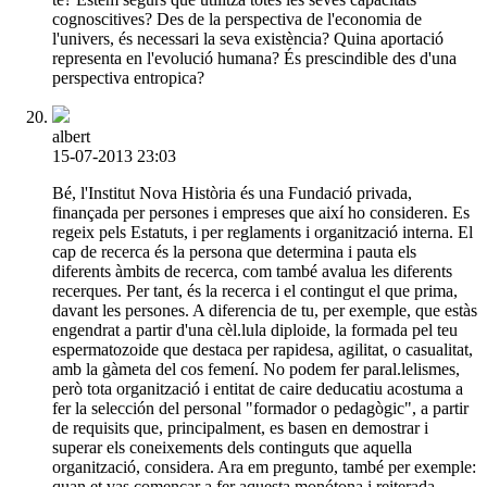
cognoscitives? Des de la perspectiva de l'economia de
l'univers, és necessari la seva existència? Quina aportació
representa en l'evolució humana? És prescindible des d'una
perspectiva entropica?
albert
15-07-2013 23:03
Bé, l'Institut Nova Història és una Fundació privada,
finançada per persones i empreses que així ho consideren. Es
regeix pels Estatuts, i per reglaments i organització interna. El
cap de recerca és la persona que determina i pauta els
diferents àmbits de recerca, com també avalua les diferents
recerques. Per tant, és la recerca i el contingut el que prima,
davant les persones. A diferencia de tu, per exemple, que estàs
engendrat a partir d'una cèl.lula diploide, la formada pel teu
espermatozoide que destaca per rapidesa, agilitat, o casualitat,
amb la gàmeta del cos femení. No podem fer paral.lelismes,
però tota organització i entitat de caire deducatiu acostuma a
fer la selección del personal "formador o pedagògic", a partir
de requisits que, principalment, es basen en demostrar i
superar els coneixements dels continguts que aquella
organització, considera. Ara em pregunto, també per exemple:
quan et vas començar a fer aquesta monótona i reiterada