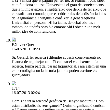
C's? Sembla que et paguin per fer-ho. Si realment vols saber
com funciona aquesta Universitat i el grau de coneixements
que s'hi imparteixen, et suggereixo que deixis de fer això que
et resulta tant còmode, que és criticar des de la distància i des
de la ignorància, i vinguis a conèixer la gent d'aquesta
Universitat en persona. Hi ha taules de debat obertes a
tothom, on tindràs ocasió d'enraonar-hi i obtenir una molt
millor idea de com funciona.
F.Xavier Quer
16-07-2013 10:20
Sr. Gerard, fer recerca i difondre aquests coneixements no
l'hauria de neguitejar tant. Fiscalitzar el coneixement i la
recerca, forma part del passat Inquisitorial, i ara estem en una
era tecnològica on la història ja no la poden escriure els
guanyadors.
1714
16-07-2013 02:24
Com s'ha fet la selecció genètica del senyor madurell? Com
estan distribuïts els seus gamets? Quina organització cortical
té? Estem segurs que utilitza totes les seves capacitats