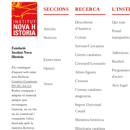
SECCIONS
RECERCA
L'INST
Descoberta
Qui som
d'Amèrica
Articles
Portal
Colom
transparènc
Notícies
Servent/Cervantes
Fundació
Adhesions
Institut Nova
Lletres catalanes
Història
Entrevistes
Butlletí
Lleonard/Leonardo
Els continguts
Opinió
Programaci
Altres figures
d'aquest web estan
d'actes
sota llicència
Censura
Creative Commons
Arxiu
Avís legal
BY-NC-SA 4.0
.
Corona catalano-
Podeu compartir i
adaptar el material
aragonesa
sempre que
Imperi Universal
reconegueu
l'autoria, no en feu
Català
un ús comercial i
compartiu l'obra
Memòria històrica
derivada amb la
mateixa llicència.
Mitologia catalana