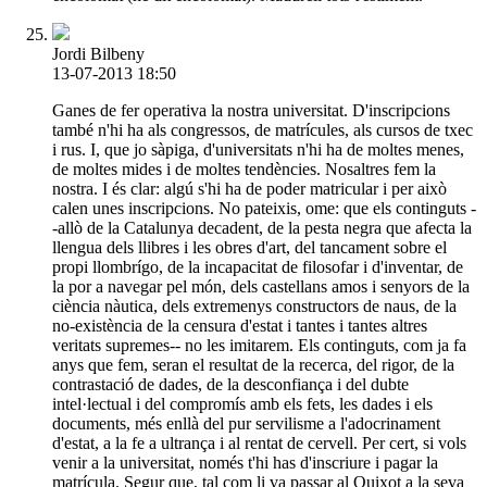
Jordi Bilbeny
13-07-2013 18:50
Ganes de fer operativa la nostra universitat. D'inscripcions
també n'hi ha als congressos, de matrícules, als cursos de txec
i rus. I, que jo sàpiga, d'universitats n'hi ha de moltes menes,
de moltes mides i de moltes tendències. Nosaltres fem la
nostra. I és clar: algú s'hi ha de poder matricular i per això
calen unes inscripcions. No pateixis, ome: que els continguts -
-allò de la Catalunya decadent, de la pesta negra que afecta la
llengua dels llibres i les obres d'art, del tancament sobre el
propi llombrígo, de la incapacitat de filosofar i d'inventar, de
la por a navegar pel món, dels castellans amos i senyors de la
ciència nàutica, dels extremenys constructors de naus, de la
no-existència de la censura d'estat i tantes i tantes altres
veritats supremes-- no les imitarem. Els continguts, com ja fa
anys que fem, seran el resultat de la recerca, del rigor, de la
contrastació de dades, de la desconfiança i del dubte
intel·lectual i del compromís amb els fets, les dades i els
documents, més enllà del pur servilisme a l'adocrinament
d'estat, a la fe a ultrança i al rentat de cervell. Per cert, si vols
venir a la universitat, només t'hi has d'inscriure i pagar la
matrícula. Segur que, tal com li va passar al Quixot a la seva