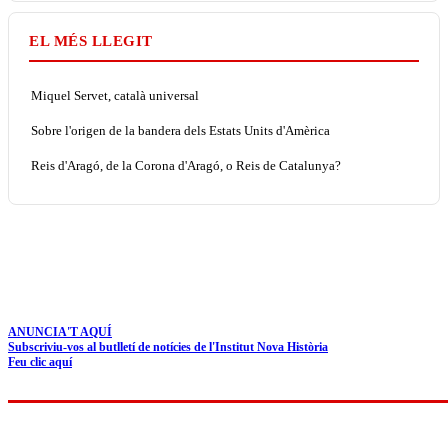
EL MÉS LLEGIT
Miquel Servet, català universal
Sobre l'origen de la bandera dels Estats Units d'Amèrica
Reis d'Aragó, de la Corona d'Aragó, o Reis de Catalunya?
ANUNCIA'T AQUÍ
Subscriviu-vos al butlletí de notícies de l'Institut Nova Història
Feu clic aquí