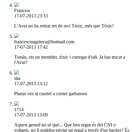
Francesc
17-07-2013 23:33
L'Avui no ha retirat res de res! Tòxic, més que Tòxic!
francescmagrinya@hotmail.com
17-07-2013 17:42
Tomàs, ets un mentider, tòxic i carregat d'odi. Ja has trucat a
l'Avui?
sita
17-07-2013 13:12
Planas ves al cuartel a comer garbansos
1714
17-07-2013 13:09
Aquest gerard no sé què... Que ben segur és del CNI o
voltants, no li podríeu enviar un regal a través d'un hacker? És