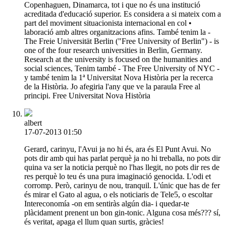
Copenhaguen, Dinamarca, tot i que no és una institució
acreditada d'educació superior. Es considera a si mateix com a
part del moviment situacionista internacional en col •
laboració amb altres organitzacions afins. També tenim la -
The Freie Universität Berlin ("Free University of Berlin") - is
one of the four research universities in Berlin, Germany.
Research at the university is focused on the humanities and
social sciences, Tenim també - The Free University of NYC -
y també tenim la 1ª Universitat Nova Història per la recerca
de la Història. Jo afegiria l'any que ve la paraula Free al
principi. Free Universitat Nova Història
albert
17-07-2013 01:50
Gerard, carinyu, l'Avui ja no hi és, ara és El Punt Avui. No
pots dir amb qui has parlat perquè ja no hi treballa, no pots dir
quina va ser la noticia perquè no l'has llegit, no pots dir res de
res perquè lo teu és una pura imaginació genocida. L'odi et
corromp. Però, carinyu de nou, tranquil. L'únic que has de fer
és mirar el Gato al agua, o els noticiaris de Tele5, o escoltar
Intereconomía -on em sentiràs algún dia- i quedar-te
plàcidament prenent un bon gin-tonic. Alguna cosa més??? sí,
és veritat, apaga el llum quan surtis, gràcies!