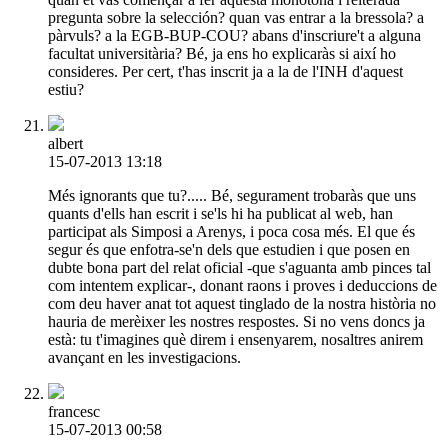
pregunta sobre la selección? quan vas entrar a la bressola? a
pàrvuls? a la EGB-BUP-COU? abans d'inscriure't a alguna
facultat universitària? Bé, ja ens ho explicaràs si així ho
consideres. Per cert, t'has inscrit ja a la de l'INH d'aquest
estiu?
albert
15-07-2013 13:18
Més ignorants que tu?..... Bé, segurament trobaràs que uns
quants d'ells han escrit i se'ls hi ha publicat al web, han
participat als Simposi a Arenys, i poca cosa més. El que és
segur és que enfotra-se'n dels que estudien i que posen en
dubte bona part del relat oficial -que s'aguanta amb pinces tal
com intentem explicar-, donant raons i proves i deduccions de
com deu haver anat tot aquest tinglado de la nostra història no
hauria de merèixer les nostres respostes. Si no vens doncs ja
està: tu t'imagines què direm i ensenyarem, nosaltres anirem
avançant en les investigacions.
francesc
15-07-2013 00:58