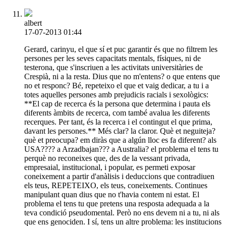
albert
17-07-2013 01:44
Gerard, carinyu, el que sí et puc garantir és que no filtrem les
persones per les seves capacitats mentals, físiques, ni de
testerona, que s'inscriuen a les activitats universitàries de
Crespià, ni a la resta. Dius que no m'entens? o que entens que
no et responc? Bé, repeteixo el que et vaig dedicar, a tu i a
totes aquelles persones amb prejudicis racials i sexològics:
**El cap de recerca és la persona que determina i pauta els
diferents àmbits de recerca, com també avalua les diferents
recerques. Per tant, és la recerca i el contingut el que prima,
davant les persones.** Més clar? la claror. Què et neguiteja?
què et preocupa? em diràs que a algún lloc es fa diferent? als
USA???? a Arzadbajan??? a Australia? el problema el tens tu
perquè no reconeixes que, des de la vessant privada,
empresaial, institucional, i popular, es permeti exposar
coneixement a partir d'anàlisis i deduccions que contradiuen
els teus, REPETEIXO, els teus, coneixements. Continues
manipulant quan dius que no t'havia contem ni estat. El
problema el tens tu que pretens una resposta adequada a la
teva condició pseudomental. Però no ens devem ni a tu, ni als
que ens genociden. I sí, tens un altre problema: les institucions