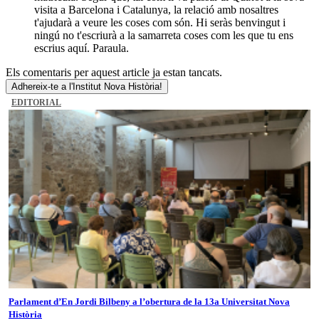
visita a Barcelona i Catalunya, la relació amb nosaltres
t'ajudarà a veure les coses com són. Hi seràs benvingut i
ningú no t'escriurà a la samarreta coses com les que tu ens
escrius aquí. Paraula.
Els comentaris per aquest article ja estan tancats.
Adhereix-te a l'Institut Nova Història!
EDITORIAL
Parlament d’En Jordi Bilbeny a l’obertura de la 13a Universitat Nova
Història