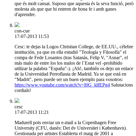
que és molt cansat. Suposo que aquesta és la seva funció, però
molesta als que que hi entrem de bona fe i amb ganes
d'aprendre.
con-cue
17-07-2013 11:53
Cesc: te dejas la Logos Christian College, de EE.UU., célebre
institución, ya que en ella estudió "Teología y Filosofía" el
compa de Fede Losantos (tras Satanás, Felip V, "Asnar", el
más malo de entre los los malos de l´Estat veí -prohibido
utilizar la palabra "España"-). ¡Ah!, también os dejo un enlace
de la Universidad Perroflauta de Madrid. Ya se que está en
"Madrit", pero puede ser un buen ejemplo para vosotros:
https://www.youtube.com/watch?v=I0G_ldfEPg4
Salutacions
cordials!
cesc
17-07-2013 11:21
Madurell pots enviar un e-mail a la Copenhagen Free
University (CFU, danès: Det dv Universitet i København).
Gestionada per artistes Establerta el maig de 2001 a