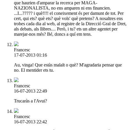
que haurien d'amparar la recerca per MAGA-
NAZIONALISTA, no ens amparen ni ens financien.
...I...????? i què!!!! el coneixement és per damunt de tot. Per
cert, qui ets? què ets? què vols' què pretens? A nosaltres ens
trobes cada dia al web, al registre de la Direcció Gral de Dret,
als debats, als llibres.... Però, i tu? ets un altre agentet per
marejar-nos més? Bé, doncs a quí em tens.
Francesc
17-07-2013 01:16
Au, vinga! Que estàs malalt o què? M'agradaria pensar que
no. El mentider ets tu.
Francesc
16-07-2013 22:49
Trucaràs a l'Avui?
Francesc
16-07-2013 22:42