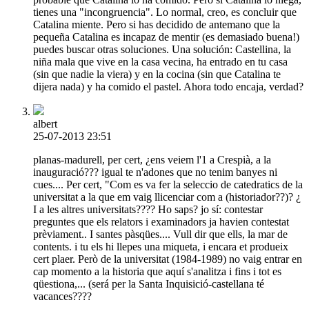
tienes una "incongruencia". Lo normal, creo, es concluir que
Catalina miente. Pero si has decidido de antemano que la
pequeña Catalina es incapaz de mentir (es demasiado buena!)
puedes buscar otras soluciones. Una solución: Castellina, la
niña mala que vive en la casa vecina, ha entrado en tu casa
(sin que nadie la viera) y en la cocina (sin que Catalina te
dijera nada) y ha comido el pastel. Ahora todo encaja, verdad?
albert
25-07-2013 23:51
planas-madurell, per cert, ¿ens veiem l'1 a Crespià, a la
inauguració??? igual te n'adones que no tenim banyes ni
cues.... Per cert, "Com es va fer la seleccio de catedratics de la
universitat a la que em vaig llicenciar com a (historiador??)? ¿
I a les altres universitats???? Ho saps? jo sí: contestar
preguntes que els relators i examinadors ja havien contestat
prèviament.. I santes pàsqües.... Vull dir que ells, la mar de
contents. i tu els hi llepes una miqueta, i encara et produeix
cert plaer. Però de la universitat (1984-1989) no vaig entrar en
cap momento a la historia que aquí s'analitza i fins i tot es
qüestiona,... (será per la Santa Inquisició-castellana té
vacances????