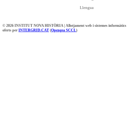
Llengua
© 2026 INSTITUT NOVA HISTÒRIA | Allotjament web i sistemes informàtics
oferts per
INTERGRID.CAT
(
Opengea SCCL
)