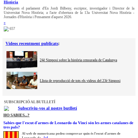
Història
Publiquem el parlament d'En Jordi Bilbeny, escriptor, investigador i Director de la
Universitat Nova Història; a l'acte d'obertura de la 13a Universitat Nova Història -
Jornades d'Història i Pensament d'aquest 2026.
»
657
Vídeos recentment publicats
:
24è Simposi sobre la història censurada de Catalunya
Llista de reproducció de tots els videus del 23è Simposi
SUBSCRIPCIÓ AL BUTLLETÍ
Subscriviu-vos al nostre butlletí
HO SABIES...?
Sabies que l'escut d'armes de Leonardo da Vinci són les armes catalanes de
tres pals?
Al web de numericana podeu comprovar quin és l'escut d'armes de
Leonardo da...
[+]