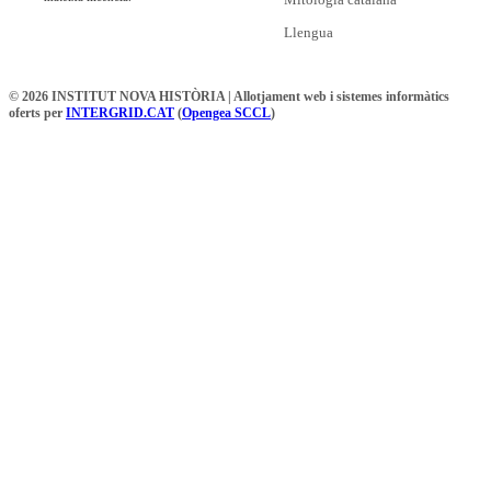
Llengua
© 2026 INSTITUT NOVA HISTÒRIA | Allotjament web i sistemes informàtics
oferts per
INTERGRID.CAT
(
Opengea SCCL
)