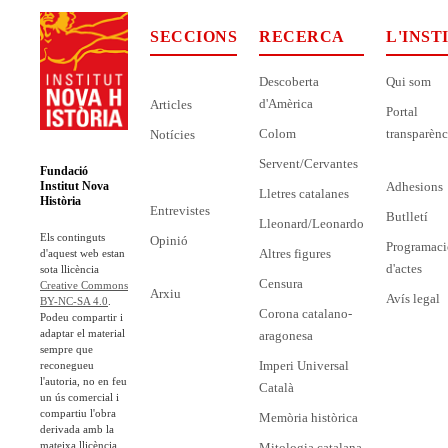
SECCIONS
RECERCA
L'INST
Descoberta
Qui som
d'Amèrica
Articles
Portal
Colom
transparènc
Notícies
Servent/Cervantes
Fundació
Adhesions
Institut Nova
Lletres catalanes
Història
Entrevistes
Butlletí
Lleonard/Leonardo
Els continguts
Opinió
Programaci
Altres figures
d'aquest web estan
d'actes
sota llicència
Censura
Creative Commons
Arxiu
Avís legal
BY-NC-SA 4.0
.
Corona catalano-
Podeu compartir i
adaptar el material
aragonesa
sempre que
Imperi Universal
reconegueu
l'autoria, no en feu
Català
un ús comercial i
compartiu l'obra
Memòria històrica
derivada amb la
mateixa llicència.
Mitologia catalana