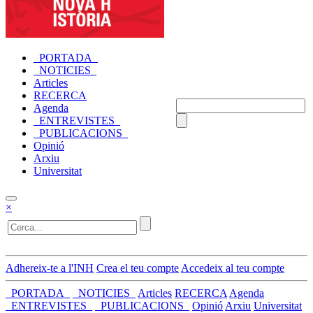
_PORTADA_
_NOTICIES_
Articles
RECERCA
Agenda
_ENTREVISTES_
_PUBLICACIONS_
Opinió
Arxiu
Universitat
×
Adhereix-te a l'INH
Crea el teu compte
Accedeix al teu compte
_PORTADA_
_NOTICIES_
Articles
RECERCA
Agenda
_ENTREVISTES_
_PUBLICACIONS_
Opinió
Arxiu
Universitat