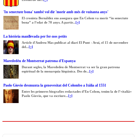
'In senectute bona' també vol dir 'morir amb més de vuitanta anys'
El cronista Bernáldez ens assegura que En Colom va morir “in senectute
bona” a l’edat de 70 anys. A partir...
[+]
La història manllevada per fer-nos petits
Article d'Andreu Mas publicat al diari El Punt - Avui, el 15 de novembre
del...
[+]
Marededéu de Montserrat patrona d'Espanya
Durant segles, la Marededeu de Montserrat va ser la gran patrona
espiritual de la monarquia hispànica. Des de...
[+]
Paolo Giovio desmunta la genovesitat del Colombo a Itàlia al 1551
Entre les primeres biografies redactades d’En Colom, tenim la de l’«italià»
Paolo Giovio, que va escriure...
[+]