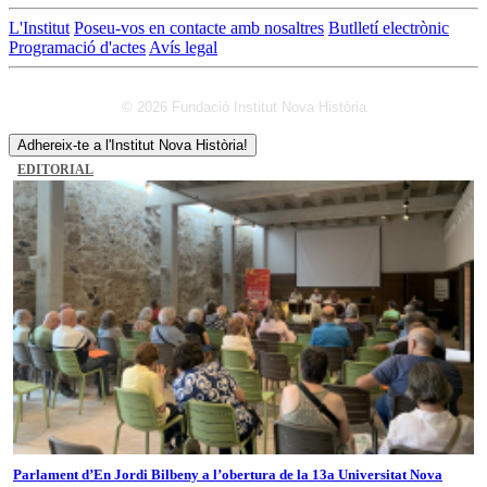
L'Institut
Poseu-vos en contacte amb nosaltres
Butlletí electrònic
Programació d'actes
Avís legal
© 2026 Fundació Institut Nova Història
Adhereix-te a l'Institut Nova Història!
EDITORIAL
Parlament d’En Jordi Bilbeny a l’obertura de la 13a Universitat Nova