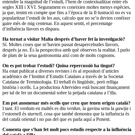
entendre la magnitud de l’estudi, l’hem de contextualitzar entre els
segles XIII i XVI. Segurament es coneixien moltes menys espècies,
ja que, tenint en compte que fins a l’època de la Il·lustració no es va
popularitzar l’estudi de les aus, calculo que no se’n devien conèixer
gaire més de mig centenar. En aquest sentit, el percentatge
d’influència llavors es dispara.
Ha tornat a visitar Malta després d’haver fet la investigació?
Sí. Moltes coses que m’havien passat desapercebudes llavors,
després ja no. És la perspectiva amb què observes la realitat. I parlo
de plats de la seua gastronomia així com de molts cognoms.
On es pot trobar l’estudi? Quina repercussió ha tingut?
Ha estat publicat a diverses revistes i és al repositori d’articles
acadèmics de l’Institut d’Estudis Catalans a través de la Societat
Catalana de Terminologia. El treball és lingüístic, però relliga
història i ocells. La productora Altervideo està buscant finançament
per tal de fer un documental sobre la petjada catalana a l’illa.
Em pot anomenar més ocells que creu que tenen origen català?
I tant. El verdum en maltès es diu v
erdun
, la gavina seria la
gawija
i
l’estornell és
sturnell
, cosa que també demostra que la influència és
del català oriental i no pas del que es parla aquí a Ponent.
Comenta que s’han fet molt pocs estudis respecte a la influència
del català a l’illa.