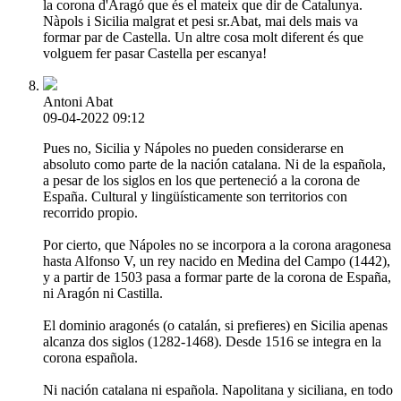
la corona d'Aragó que és el mateix que dir de Catalunya.
Nàpols i Sicilia malgrat et pesi sr.Abat, mai dels mais va
formar par de Castella. Un altre cosa molt diferent és que
volguem fer pasar Castella per escanya!
Antoni Abat
09-04-2022 09:12
Pues no, Sicilia y Nápoles no pueden considerarse en
absoluto como parte de la nación catalana. Ni de la española,
a pesar de los siglos en los que perteneció a la corona de
España. Cultural y lingüísticamente son territorios con
recorrido propio.
Por cierto, que Nápoles no se incorpora a la corona aragonesa
hasta Alfonso V, un rey nacido en Medina del Campo (1442),
y a partir de 1503 pasa a formar parte de la corona de España,
ni Aragón ni Castilla.
El dominio aragonés (o catalán, si prefieres) en Sicilia apenas
alcanza dos siglos (1282-1468). Desde 1516 se integra en la
corona española.
Ni nación catalana ni española. Napolitana y siciliana, en todo