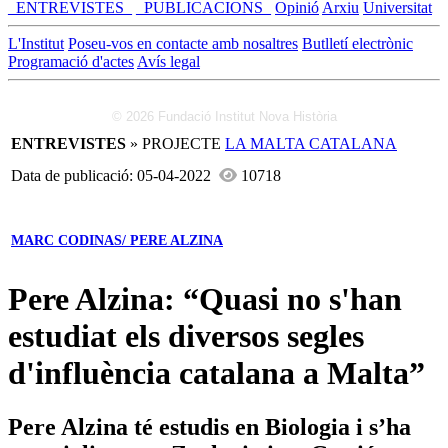
_ENTREVISTES_
_PUBLICACIONS_
Opinió
Arxiu
Universitat
L'Institut
Poseu-vos en contacte amb nosaltres
Butlletí electrònic
Programació d'actes
Avís legal
© 2026 Fundació Institut Nova Història
ENTREVISTES
» PROJECTE
LA MALTA CATALANA
Data de publicació: 05-04-2022
10718
MARC CODINAS/ PERE ALZINA
Pere Alzina: “Quasi no s'han
estudiat els diversos segles
d'influència catalana a Malta”
Pere Alzina té estudis en Biologia i s’ha