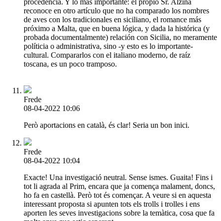
procedencia. Y lo más importante: el propio Sr. Alzina
reconoce en otro artículo que no ha comparado los nombres
de aves con los tradicionales en siciliano, el romance más
próximo a Malta, que en buena lógica, y dada la histórica (y
probada documentalmente) relación con Sicilia, no meramente
políticia o administrativa, sino -y esto es lo importante-
cultural. Compararlos con el italiano moderno, de raíz
toscana, es un poco tramposo.
Frede
08-04-2022 10:06
Però aportacions en català, és clar! Seria un bon inici.
Frede
08-04-2022 10:04
Exacte! Una investigació neutral. Sense ismes. Guaita! Fins i
tot li agrada al Prim, encara que ja comença malament, doncs,
ho fa en castellà. Però tot és començar. A veure si en aquesta
interessant proposta si apunten tots els trolls i trolles i ens
aporten les seves investigacions sobre la temàtica, cosa que fa