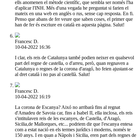
ells anomenen el mètode científic, que sembla ser només l'ha
d'aplicar l'INH. Més d'una vegada he preguntat si farien el
mateix en una web en anglès o rus, sense cap resposta. En fi.
Penso que abans de fer veure que saben coses, el primer que
han de fer és escriure en català en aquesta pàgina. Salut!
Francesc D.
10-04-2022 16:36
I clar, els reis de Catalunya també podien neixer en qualsevol
part del regne de castella, o d'arreu, però, quan regnaven a
Catalunya o regnes de la corona d'aragó, ho feien ajustant-se
al dret català i no pas al castellà. Salut!
Francesc D.
10-04-2022 16:19
La corona de Escanya? Aixó no arribarà fins al regnat
d'Amadeu de Savoia car, fins a Isabel II, ella inclosa, els reis
s'intitulaven reis de les escanyes, de Castella, d'Aragó,
Sicilia,de Mallorques, etc... podriem dir que l'escanya entesa
com a estat nació en els termes jurídics i moderns, només te
150 anys. I en quan a Nàpols i Sicilia, eren part dels regnes de