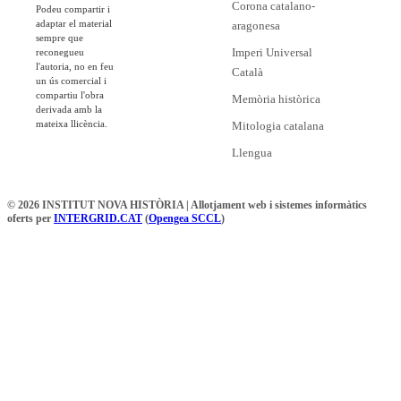
Corona catalano-
Podeu compartir i
adaptar el material
aragonesa
sempre que
Imperi Universal
reconegueu
l'autoria, no en feu
Català
un ús comercial i
compartiu l'obra
Memòria històrica
derivada amb la
mateixa llicència.
Mitologia catalana
Llengua
© 2026 INSTITUT NOVA HISTÒRIA | Allotjament web i sistemes informàtics
oferts per
INTERGRID.CAT
(
Opengea SCCL
)