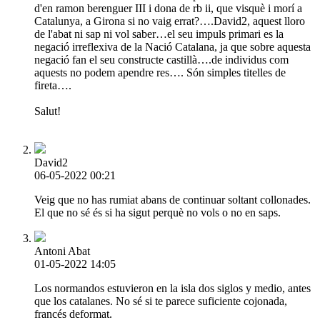
d'en ramon berenguer III i dona de rb ii, que visquè i morí a
Catalunya, a Girona si no vaig errat?….David2, aquest lloro
de l'abat ni sap ni vol saber…el seu impuls primari es la
negació irreflexiva de la Nació Catalana, ja que sobre aquesta
negació fan el seu constructe castillà….de individus com
aquests no podem apendre res…. Són simples titelles de
fireta….
Salut!
David2
06-05-2022 00:21
Veig que no has rumiat abans de continuar soltant collonades.
El que no sé és si ha sigut perquè no vols o no en saps.
Antoni Abat
01-05-2022 14:05
Los normandos estuvieron en la isla dos siglos y medio, antes
que los catalanes. No sé si te parece suficiente cojonada,
francés deformat.