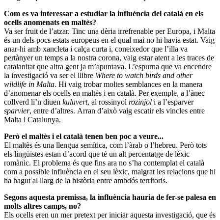
Com es va interessar a estudiar la influència del català en els
ocells anomenats en maltès?
Va ser fruit de l’atzar. Tinc una dèria irrefrenable per Europa, i Malta
és un dels pocs estats europeus en el qual mai no hi havia estat. Vaig
anar-hi amb xancleta i calça curta i, coneixedor que l’illa va
pertànyer un temps a la nostra corona, vaig estar atent a les traces de
catalanitat que altra gent ja m’apuntava. L’espurna que va encendre
la investigació va ser el llibre
Where to watch birds and other
wildlife in Malta
. Hi vaig trobar moltes semblances en la manera
d’anomenar els ocells en maltès i en català. Per exemple, a l’ànec
collverd li’n diuen
kuluvert
, al rossinyol
rozinjol
i a l’esparver
sparvier
, entre d’altres. Arran d’això vaig escatir els vincles entre
Malta i Catalunya.
Però el maltès i el català tenen ben poc a veure...
El maltès és una llengua semítica, com l’àrab o l’hebreu. Però tots
els lingüistes estan d’acord que té un alt percentatge de lèxic
romànic. El problema és que fins ara no s’ha contemplat el català
com a possible influència en el seu lèxic, malgrat les relacions que hi
ha hagut al llarg de la història entre ambdós territoris.
Segons aquesta premissa, la influència hauria de fer-se palesa en
molts altres camps, no?
Els ocells eren un mer pretext per iniciar aquesta investigació, que és