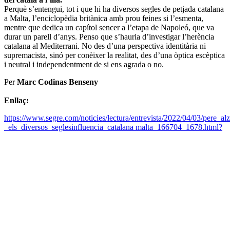
Perquè s’entengui, tot i que hi ha diversos segles de petjada catalana
a Malta, l’enciclopèdia britànica amb prou feines si l’esmenta,
mentre que dedica un capítol sencer a l’etapa de Napoleó, que va
durar un parell d’anys. Penso que s’hauria d’investigar l’herència
catalana al Mediterrani. No des d’una perspectiva identitària ni
supremacista, sinó per conèixer la realitat, des d’una òptica escèptica
i neutral i independentment de si ens agrada o no.
Per
Marc Codinas Benseny
Enllaç:
https://www.segre.com/noticies/lectura/entrevista/2022/04/03/pere_a
_els_diversos_seglesinfluencia_catalana malta_166704_1678.html?