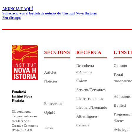
ANUNCIA'T AQUÍ
Subscriviu-vos al butlletí de notícies de l'Institut Nova Història
Feu clic aquí
SECCIONS
RECERCA
L'INST
Descoberta
Qui som
d'Amèrica
Articles
Portal
Colom
transparènc
Notícies
Servent/Cervantes
Fundació
Adhesions
Institut Nova
Lletres catalanes
Història
Entrevistes
Butlletí
Lleonard/Leonardo
Els continguts
Opinió
Programaci
Altres figures
d'aquest web estan
d'actes
sota llicència
Censura
Creative Commons
Arxiu
Avís legal
BY-NC-SA 4.0
.