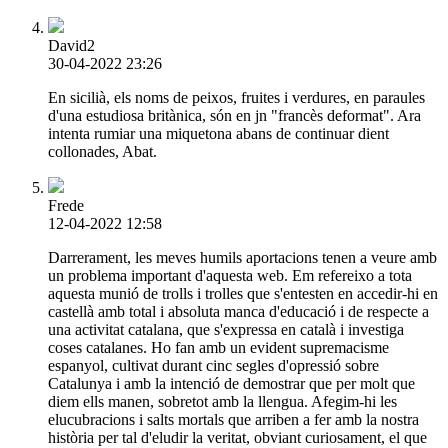
David2
30-04-2022 23:26
En sicilià, els noms de peixos, fruites i verdures, en paraules
d'una estudiosa britànica, són en jn "francès deformat". Ara
intenta rumiar una miquetona abans de continuar dient
collonades, Abat.
Frede
12-04-2022 12:58
Darrerament, les meves humils aportacions tenen a veure amb
un problema important d'aquesta web. Em refereixo a tota
aquesta munió de trolls i trolles que s'entesten en accedir-hi en
castellà amb total i absoluta manca d'educació i de respecte a
una activitat catalana, que s'expressa en català i investiga
coses catalanes. Ho fan amb un evident supremacisme
espanyol, cultivat durant cinc segles d'opressió sobre
Catalunya i amb la intenció de demostrar que per molt que
diem ells manen, sobretot amb la llengua. Afegim-hi les
elucubracions i salts mortals que arriben a fer amb la nostra
història per tal d'eludir la veritat, obviant curiosament, el que