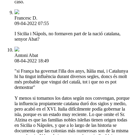
caso.
Francesc D.
09-04-2022 07:55
I Sicilia i Nàpols, no formaven part de la nació catalana,
senyor Abat?
Antoni Abat
08-04-2022 18:49
"si França ha governat l'illa dos anys, Itàlia mai, i Catalunya
hi ha tingut influència durant diversos segles, doncs és molt
més probable que vingui del català, tot i que no es pot
demostrar"
Y menos si tomamos los datos según nos convengan, porque
la influencia propiamente catalana duró dos siglos y medio,
pero acabó en el XVI. Italia difícilmente podía gobernar la
isla, porque es un estado muy reciente. Lo que omite el Sr.
Alzina es que las familias nobles isleñas tienen origen todas
en Sicilia o Nápoles, y que a lo largo de las historia se
documenta que las colonias más numerosas son de la misma