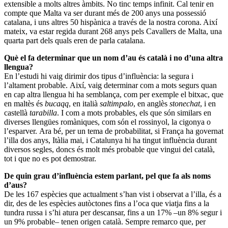
extensible a molts altres àmbits. No tinc temps infinit. Cal tenir en
compte que Malta va ser durant més de 200 anys una possessió
catalana, i uns altres 50 hispànica a través de la nostra corona. Així
mateix, va estar regida durant 268 anys pels Cavallers de Malta, una
quarta part dels quals eren de parla catalana.
Què el fa determinar que un nom d’au és català i no d’una altra
llengua?
En l’estudi hi vaig dirimir dos tipus d’influència: la segura i
l’altament probable. Així, vaig determinar com a mots segurs quan
en cap altra llengua hi ha semblança, com per exemple el bitxac, que
en maltès és
bucaqq
, en italià
saltimpalo
, en anglès
stonechat
, i en
castellà
tarabilla
. I com a mots probables, els que són similars en
diverses llengües romàniques, com són el rossinyol, la cigonya o
l’esparver. Ara bé, per un tema de probabilitat, si França ha governat
l’illa dos anys, Itàlia mai, i Catalunya hi ha tingut influència durant
diversos segles, doncs és molt més probable que vingui del català,
tot i que no es pot demostrar.
De quin grau d’influència estem parlant, pel que fa als noms
d’aus?
De les 167 espècies que actualment s’han vist i observat a l’illa, és a
dir, des de les espècies autòctones fins a l’oca que viatja fins a la
tundra russa i s’hi atura per descansar, fins a un 17% –un 8% segur i
un 9% probable– tenen origen català. Sempre remarco que, per