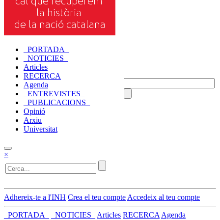
_PORTADA_
_NOTICIES_
Articles
RECERCA
Agenda
_ENTREVISTES_
_PUBLICACIONS_
Opinió
Arxiu
Universitat
×
Adhereix-te a l'INH
Crea el teu compte
Accedeix al teu compte
_PORTADA_
_NOTICIES_
Articles
RECERCA
Agenda