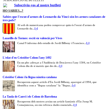
SUBSCRIPCIÓ AL BUTLLETÍ
Subscriviu-vos al nostre butlletí
HO SABIES...?
Sabies que l'escut d'armes de Leonardo da Vinci són les armes catalanes de
tres pals?
Al web de numericana podeu comprovar quin és l'escut d'armes de
Leonardo da...
[+]
Lazarillo de Tormes: escrit en valencià per Vives
Canal 9 informa dels estudis de Jordi Bilbeny i Francisco...
[+]
L'edat d'en Cristòfor Colom l'any 1492
En un plec adreçat a l'Audiència de Descàrrecs l'any 1504, en Cristòfor
Colom diu de si mateix que des de...
[+]
Cristòfor Colom i la llegua nàutica catalana
Recuperem aquest article d'En Jordi Bilbeny, aparegut al 1994, que
identifica com a "llegua catalana" la "llegua...
[+]
La Taula de Canvi i els Colom de Barcelona
Recuperem dels nostres arxius un article fantàstic d'En Josep M.
Comajuncosa, on ens refresca dades essencials...
[+]