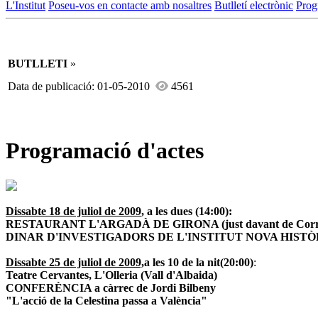
L'Institut
Poseu-vos en contacte amb nosaltres
Butlletí electrònic
Prog
BUTLLETI
»
Data de publicació: 01-05-2010
4561
Programació d'actes
Dissabte 18 de juliol de 2009
, a les dues (14:00):
RESTAURANT L'ARGADÀ DE GIRONA (just davant de Corr
DINAR D'INVESTIGADORS DE L'INSTITUT NOVA HISTÒ
Dissabte 25 de juliol de 2009,
a les 10 de la nit
(20:00)
:
Teatre Cervantes, L'Olleria (Vall d'Albaida)
CONFERÈNCIA a càrrec de Jordi Bilbeny
"L'acció de la Celestina passa a València"