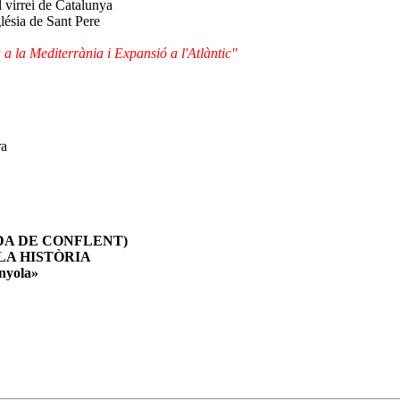
l virrei de Catalunya
glésia de Sant Pere
 la Mediterrània i Expansió a l'Atlàntic"
ra
PRADA DE CONFLENT)
 LA HISTÒRIA
anyola»