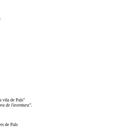
:
a vila de Pals"
ora de l'aventura"
.
ers de Pals