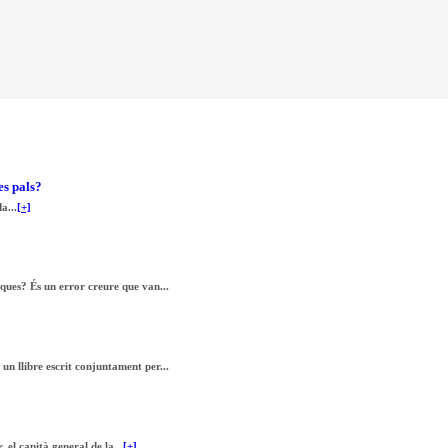
es pals?
a...
[+]
ques? És un error creure que van...
un llibre escrit conjuntament per...
el capità general de la...
[+]