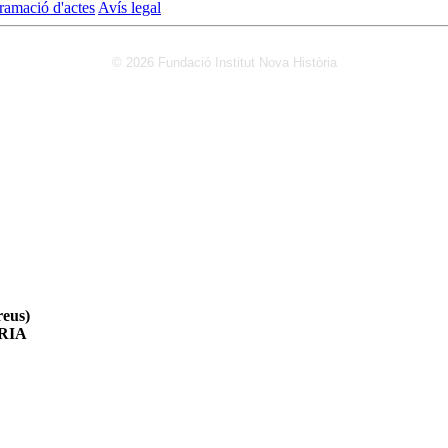
ramació d'actes
Avís legal
© 2026 Fundació Institut Nova Història
eus)
RIA