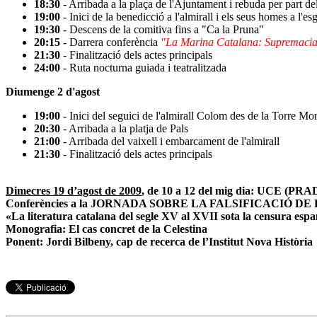
18:30
- Arribada a la plaça de l'Ajuntament i rebuda per part de
19:00
- Inici de la benedicció a l'almirall i els seus homes a l'es
19:30
- Descens de la comitiva fins a "Ca la Pruna"
20:15
- Darrera conferència
"La Marina Catalana: Supremacia a
21:30
- Finalització dels actes principals
24:00
- Ruta nocturna guiada i teatralitzada
Diumenge 2 d'agost
19:00
- Inici del seguici de l'almirall Colom des de la Torre Mo
20:30
- Arribada a la platja de Pals
21:00
- Arribada del vaixell i embarcament de l'almirall
21:30
- Finalització dels actes principals
Dimecres 19 d’agost de 2009
, de 10 a 12 del mig dia: UCE (
Conferències a la JORNADA SOBRE LA FALSIFICACIÓ DE
«La literatura catalana del segle XV al XVII sota la censura esp
Monografia: El cas concret de la Celestina
Ponent: Jordi Bilbeny, cap de recerca de l’Institut Nova Història