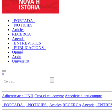
_PORTADA_
_NOTICIES_
Articles
RECERCA
Agenda
_ENTREVISTES_
_PUBLICACIONS_
Opinió
Arxiu
Universitat
×
Adhereix-te a l'INH
Crea el teu compte
Accedeix al teu compte
_PORTADA_
_NOTICIES_
Articles
RECERCA
Agenda
_ENTRE