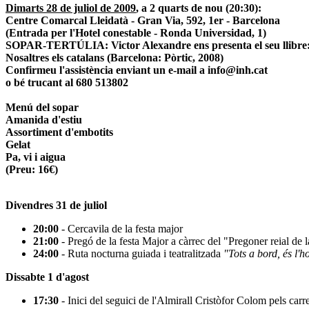
Dimarts 28 de juliol de 2009
, a 2 quarts de nou (20:30):
Centre Comarcal Lleidatà - Gran Via, 592, 1er - Barcelona
(Entrada per l'Hotel conestable - Ronda Universidad, 1)
SOPAR-TERTÚLIA: Victor Alexandre ens presenta el seu llibre
Nosaltres els catalans (Barcelona: Pòrtic, 2008)
Confirmeu l'assistència enviant un e-mail a info@inh.cat
o bé trucant al 680 513802
Menú del sopar
Amanida d'estiu
Assortiment d'embotits
Gelat
Pa, vi i aigua
(Preu: 16€)
Divendres 31 de juliol
20:00
- Cercavila de la festa major
21:00
- Pregó de la festa Major a càrrec del "Pregoner reial de l
24:00
- Ruta nocturna guiada i teatralitzada
"Tots a bord, és l'h
Dissabte 1 d'agost
17:30
- Inici del seguici de l'Almirall Cristòfor Colom pels carr