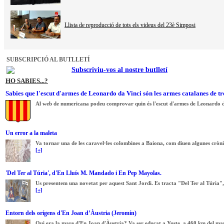
Llista de reproducció de tots els videus del 23è Simposi
SUBSCRIPCIÓ AL BUTLLETÍ
Subscriviu-vos al nostre butlletí
HO SABIES...?
Sabies que l'escut d'armes de Leonardo da Vinci són les armes catalanes de tr
Al web de numericana podeu comprovar quin és l'escut d'armes de Leonardo d
Un error a la maleta
Va tornar una de les caravel·les colombines a Baiona, com diuen algunes cròni
[+]
'Del Ter al Túria', d'En Lluís M. Mandado i En Pep Mayolas.
Us presentem una novetat per aquest Sant Jordi. Es tracta "Del Ter al Túria", 
[+]
Entorn dels orígens d'En Joan d’Àustria (Jeromín)
Qui era la mare d'En Joan d'Àustria? Va ser educat a Yuste, a 460 km del mar, 