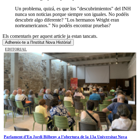
Un problema, quizá, es que los "descubrimientos" del INH
nunca son noticias porque siempre son iguales. No podéis
descubrir algo diferente? "Los hermanos Wright eran
norteamericanos." No podéis encontrar pruebas?
Els comentaris per aquest article ja estan tancats.
Adhereix-te a l'Institut Nova Història!
EDITORIAL
Parlament d’En Jordi Bilbeny a l’obertura de la 13a Universitat Nova