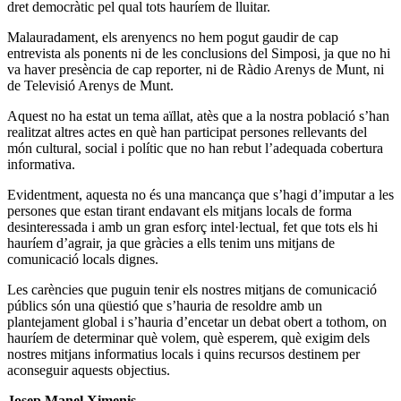
dret democràtic pel qual tots hauríem de lluitar.
Malauradament, els arenyencs no hem pogut gaudir de cap
entrevista als ponents ni de les conclusions del Simposi, ja que no hi
va haver presència de cap reporter, ni de Ràdio Arenys de Munt, ni
de Televisió Arenys de Munt.
Aquest no ha estat un tema aïllat, atès que a la nostra població s’han
realitzat altres actes en què han participat persones rellevants del
món cultural, social i polític que no han rebut l’adequada cobertura
informativa.
Evidentment, aquesta no és una mancança que s’hagi d’imputar a les
persones que estan tirant endavant els mitjans locals de forma
desinteressada i amb un gran esforç intel·lectual, fet que tots els hi
hauríem d’agrair, ja que gràcies a ells tenim uns mitjans de
comunicació locals dignes.
Les carències que puguin tenir els nostres mitjans de comunicació
públics són una qüestió que s’hauria de resoldre amb un
plantejament global i s’hauria d’encetar un debat obert a tothom, on
hauríem de determinar què volem, què esperem, què exigim dels
nostres mitjans informatius locals i quins recursos destinem per
aconseguir aquests objectius.
Josep Manel Ximenis