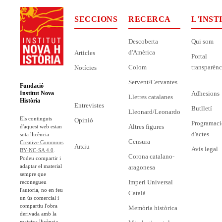
SECCIONS
RECERCA
L'INST
Descoberta
Qui som
d'Amèrica
Articles
Portal
Colom
transparènc
Notícies
Servent/Cervantes
Fundació
Adhesions
Institut Nova
Lletres catalanes
Història
Entrevistes
Butlletí
Lleonard/Leonardo
Els continguts
Opinió
Programaci
Altres figures
d'aquest web estan
d'actes
sota llicència
Censura
Creative Commons
Arxiu
Avís legal
BY-NC-SA 4.0
.
Corona catalano-
Podeu compartir i
adaptar el material
aragonesa
sempre que
Imperi Universal
reconegueu
l'autoria, no en feu
Català
un ús comercial i
compartiu l'obra
Memòria històrica
derivada amb la
mateixa llicència.