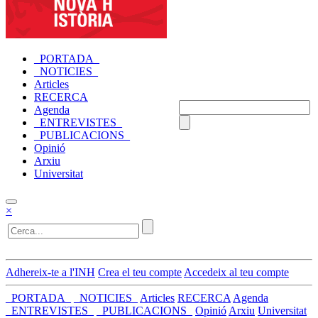
_PORTADA_
_NOTICIES_
Articles
RECERCA
Agenda
_ENTREVISTES_
_PUBLICACIONS_
Opinió
Arxiu
Universitat
×
Adhereix-te a l'INH
Crea el teu compte
Accedeix al teu compte
_PORTADA_
_NOTICIES_
Articles
RECERCA
Agenda
_ENTREVISTES_
_PUBLICACIONS_
Opinió
Arxiu
Universitat