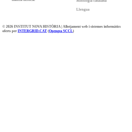
Mitologia catalana
Llengua
© 2026 INSTITUT NOVA HISTÒRIA | Allotjament web i sistemes informàtics
oferts per
INTERGRID.CAT
(
Opengea SCCL
)