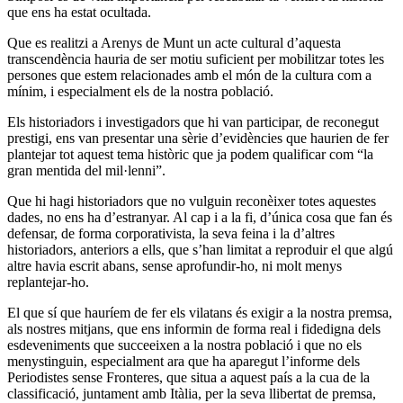
que ens ha estat ocultada.
Que es realitzi a Arenys de Munt un acte cultural d’aquesta
transcendència hauria de ser motiu suficient per mobilitzar totes les
persones que estem relacionades amb el món de la cultura com a
mínim, i especialment els de la nostra població.
Els historiadors i investigadors que hi van participar, de reconegut
prestigi, ens van presentar una sèrie d’evidències que haurien de fer
plantejar tot aquest tema històric que ja podem qualificar com “la
gran mentida del mil·lenni”.
Que hi hagi historiadors que no vulguin reconèixer totes aquestes
dades, no ens ha d’estranyar. Al cap i a la fi, d’única cosa que fan és
defensar, de forma corporativista, la seva feina i la d’altres
historiadors, anteriors a ells, que s’han limitat a reproduir el que algú
altre havia escrit abans, sense aprofundir-ho, ni molt menys
replantejar-ho.
El que sí que hauríem de fer els vilatans és exigir a la nostra premsa,
als nostres mitjans, que ens informin de forma real i fidedigna dels
esdeveniments que succeeixen a la nostra població i que no els
menystinguin, especialment ara que ha aparegut l’informe dels
Periodistes sense Fronteres, que situa a aquest país a la cua de la
classificació, juntament amb Itàlia, per la seva llibertat de premsa,