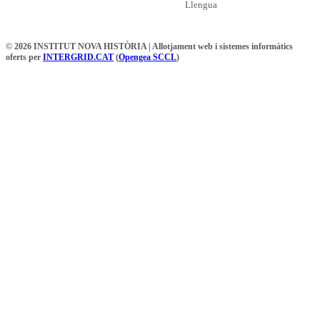
Llengua
© 2026 INSTITUT NOVA HISTÒRIA | Allotjament web i sistemes informàtics
oferts per
INTERGRID.CAT
(
Opengea SCCL
)