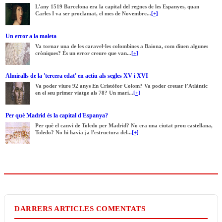
L'any 1519 Barcelona era la capital del regnes de les Espanyes, quan
Carles I va ser proclamat, el mes de Novembre...
[+]
Un error a la maleta
Va tornar una de les caravel·les colombines a Baiona, com diuen algunes
cròniques? És un error creure que van...
[+]
Almiralls de la 'tercera edat' en actiu als segles XV i XVI
Va poder viure 92 anys En Cristòfor Colom? Va poder creuar l’Atlàntic
en el seu primer viatge als 78? Un marí...
[+]
Per què Madrid és la capital d'Espanya?
Per què el canvi de Toledo per Madrid? No era una ciutat prou castellana,
Toledo? No hi havia ja l'estructura del...
[+]
DARRERS ARTICLES COMENTATS