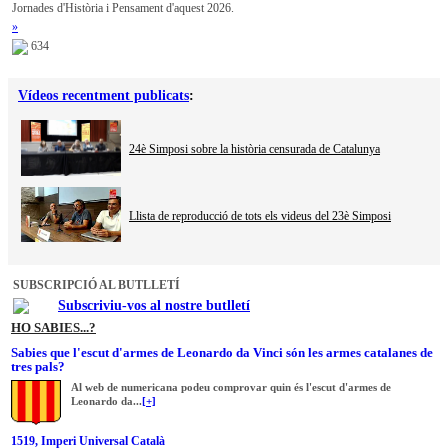
Jornades d'Història i Pensament d'aquest 2026.
»
634
Vídeos recentment publicats
:
24è Simposi sobre la història censurada de Catalunya
Llista de reproducció de tots els videus del 23è Simposi
SUBSCRIPCIÓ AL BUTLLETÍ
Subscriviu-vos al nostre butlletí
HO SABIES...?
Sabies que l'escut d'armes de Leonardo da Vinci són les armes catalanes de
tres pals?
Al web de numericana podeu comprovar quin és l'escut d'armes de
Leonardo da...
[+]
1519, Imperi Universal Català