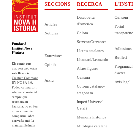
SECCIONS
RECERCA
L'INST
Descoberta
Qui som
d'Amèrica
Articles
Portal
Colom
transparènc
Notícies
Servent/Cervantes
Fundació
Adhesions
Institut Nova
Lletres catalanes
Història
Entrevistes
Butlletí
Lleonard/Leonardo
Els continguts
Opinió
Programaci
Altres figures
d'aquest web estan
d'actes
sota llicència
Censura
Creative Commons
Arxiu
Avís legal
BY-NC-SA 4.0
.
Corona catalano-
Podeu compartir i
adaptar el material
aragonesa
sempre que
Imperi Universal
reconegueu
l'autoria, no en feu
Català
un ús comercial i
compartiu l'obra
Memòria històrica
derivada amb la
mateixa llicència.
Mitologia catalana