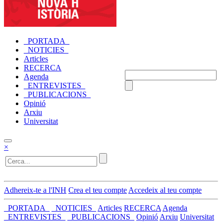
_PORTADA_
_NOTICIES_
Articles
RECERCA
Agenda
_ENTREVISTES_
_PUBLICACIONS_
Opinió
Arxiu
Universitat
×
Adhereix-te a l'INH
Crea el teu compte
Accedeix al teu compte
_PORTADA_
_NOTICIES_
Articles
RECERCA
Agenda
_ENTREVISTES_
_PUBLICACIONS_
Opinió
Arxiu
Universitat