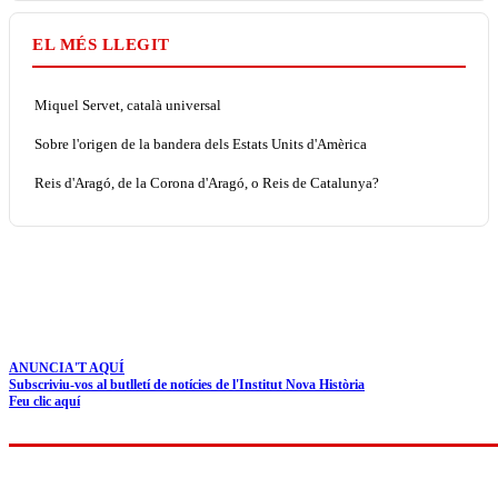
EL MÉS LLEGIT
Miquel Servet, català universal
Sobre l'origen de la bandera dels Estats Units d'Amèrica
Reis d'Aragó, de la Corona d'Aragó, o Reis de Catalunya?
ANUNCIA'T AQUÍ
Subscriviu-vos al butlletí de notícies de l'Institut Nova Història
Feu clic aquí