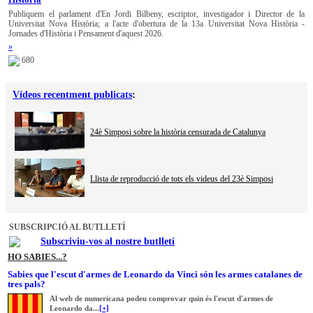
Publiquem el parlament d'En Jordi Bilbeny, escriptor, investigador i Director de la
Universitat Nova Història; a l'acte d'obertura de la 13a Universitat Nova Història -
Jornades d'Història i Pensament d'aquest 2026.
»
680
Vídeos recentment publicats
:
24è Simposi sobre la història censurada de Catalunya
Llista de reproducció de tots els videus del 23è Simposi
SUBSCRIPCIÓ AL BUTLLETÍ
Subscriviu-vos al nostre butlletí
HO SABIES...?
Sabies que l'escut d'armes de Leonardo da Vinci són les armes catalanes de
tres pals?
Al web de numericana podeu comprovar quin és l'escut d'armes de
Leonardo da...
[+]