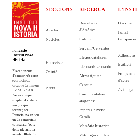
SECCIONS
RECERCA
L'INST
Descoberta
Qui som
d'Amèrica
Articles
Portal
Colom
transparènc
Notícies
Servent/Cervantes
Fundació
Adhesions
Institut Nova
Lletres catalanes
Història
Entrevistes
Butlletí
Lleonard/Leonardo
Els continguts
Opinió
Programaci
Altres figures
d'aquest web estan
d'actes
sota llicència
Censura
Creative Commons
Arxiu
Avís legal
BY-NC-SA 4.0
.
Corona catalano-
Podeu compartir i
adaptar el material
aragonesa
sempre que
Imperi Universal
reconegueu
l'autoria, no en feu
Català
un ús comercial i
compartiu l'obra
Memòria històrica
derivada amb la
mateixa llicència.
Mitologia catalana