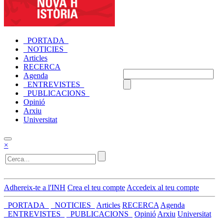
_PORTADA_
_NOTICIES_
Articles
RECERCA
Agenda
_ENTREVISTES_
_PUBLICACIONS_
Opinió
Arxiu
Universitat
×
Adhereix-te a l'INH
Crea el teu compte
Accedeix al teu compte
_PORTADA_
_NOTICIES_
Articles
RECERCA
Agenda
_ENTREVISTES_
_PUBLICACIONS_
Opinió
Arxiu
Universitat