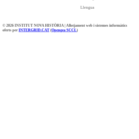
Llengua
© 2026 INSTITUT NOVA HISTÒRIA | Allotjament web i sistemes informàtics
oferts per
INTERGRID.CAT
(
Opengea SCCL
)