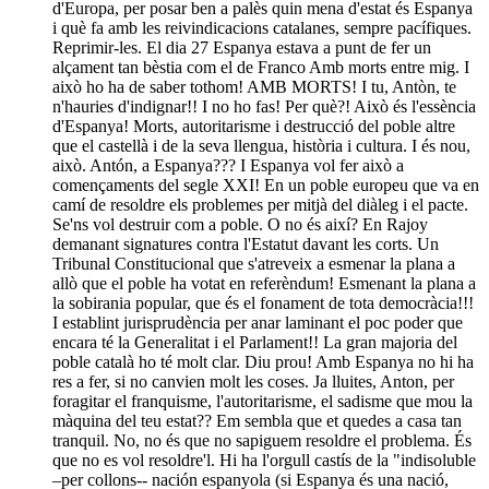
d'Europa, per posar ben a palès quin mena d'estat és Espanya
i què fa amb les reivindicacions catalanes, sempre pacífiques.
Reprimir-les. El dia 27 Espanya estava a punt de fer un
alçament tan bèstia com el de Franco Amb morts entre mig. I
això ho ha de saber tothom! AMB MORTS! I tu, Antòn, te
n'hauries d'indignar!! I no ho fas! Per què?! Això és l'essència
d'Espanya! Morts, autoritarisme i destrucció del poble altre
que el castellà i de la seva llengua, història i cultura. I és nou,
això. Antón, a Espanya??? I Espanya vol fer això a
començaments del segle XXI! En un poble europeu que va en
camí de resoldre els problemes per mitjà del diàleg i el pacte.
Se'ns vol destruir com a poble. O no és així? En Rajoy
demanant signatures contra l'Estatut davant les corts. Un
Tribunal Constitucional que s'atreveix a esmenar la plana a
allò que el poble ha votat en referèndum! Esmenant la plana a
la sobirania popular, que és el fonament de tota democràcia!!!
I establint jurisprudència per anar laminant el poc poder que
encara té la Generalitat i el Parlament!! La gran majoria del
poble català ho té molt clar. Diu prou! Amb Espanya no hi ha
res a fer, si no canvien molt les coses. Ja lluites, Anton, per
foragitar el franquisme, l'autoritarisme, el sadisme que mou la
màquina del teu estat?? Em sembla que et quedes a casa tan
tranquil. No, no és que no sapiguem resoldre el problema. És
que no es vol resoldre'l. Hi ha l'orgull castís de la "indisoluble
–per collons-- nación espanyola (si Espanya és una nació,