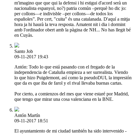
m'imagino que que qui la defensi i hi estigui d'acord serà un
nacionalista espanyol, no?) patria común –perquè ho dic jo:
per collons—e indivisble –per collons—de todos los
españoles”. Per cert, "cuita” és una catalanada. D'aquí a mitja
hora ja hi haurà la teva resposta. Amatent nit i dia i dormint
amb l'ordinador obert amb la pàgina de NH... No has llegit bé
en Cuyàs.
Santo Job
09-11-2017 19:43
Antón: Todo lo que está pasando con el fregado de la
independencia de Cataluña empieza a ser surrealista. Viendo
lo que hizo Puigdemont, así como la pseudoDUI, la impresión
que da es que iba de farol y el rival llevaba buenas cartas.
Por cierto, a comienzos del mes que viene estaré por Madrid,
que tengo que mirar una cosa valenciana en la BNE.
Antón Martín
09-11-2017 18:51
El ayuntamiento de mi ciudad también ha sido intervenido -