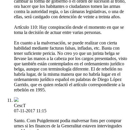
cambiar la forma de gobierno o el orden de sucesión al trono,
ora hacer que los habitantes o ciudadanos tomen las armas
contra la autoridad regia, o las cámaras legislativas, o una de
ellas, será castigado con detención de veinte a treinta años.
Artículo 110: Hay conspiración desde el momento en que se
toma la decisión de actuar entre varias personas.
En cuanto a la malversación, se puede realizar con cierta
habilidad mediante facturas falsas, infladas, etc. Basta con
tener suficiente pericia. No creo yo que un jurista belga se
llevase las manos a la cabeza por los cargos presentados, visto
que también están contemplados en el ordenamiento jurídico
belga, aunque con terminología diferente. El de rebelión no
habría lugar, de la misma manera que no habría lugar en el
ordenamiento jurídico español en palabras de Diego López
Garrido, que es quien redactó el artículo correspondiente a la
rebelión en 1995.
CescT
07-11-2017 11:15
Santo. Com Puigdemont podia malversar fons per comprar
urnes si les finances de la Generalitat estaven intervingudes