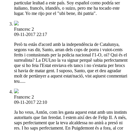
particular lealtad a este país. Soy español como podría ser
italiano, francés, irlandés, o suizo, pero me ha tocado este
lugar. Yo me rijo por el "ubi bene, ibi patria".
Francesc 2
09-11-2017 22:17
Però tu estàs d'acord amb la independència de Catalunya,
segons vas dir, Santo, arran dels cops de porra i vuiot-cents
ferits i contusionats per la policia nacional l'1-O, oi? Qui és el
surrealista? La DUI,no la va signar perquè sabia perfectament
que si ho feia l'Estat enviava els tancs i no s'estaria per brocs
si havia de matar gent. I suposo, Santo, que et deu agradar
molt de pertànyer a aquest estat/nació, vist aqiuest conmentari
teu.....
Francesc 2
09-11-2017 22:10
Ja ho veus, Antón, com les gasta aquest estat amb uns instints
autoritaris que fan feredat. I estem així des de Felip II. A més,
saps perfectament que la teva alcaldessa no anirà a presó ni
res. I ho saps perfectament. En Puigdemont és a fora, al cor