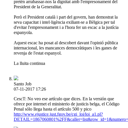
pretén arrabassar-nos la dignitat amb l'empresonament del
President de la Generalitat.
Però el President català i part del govern, han demostrat la
seva capacitat i intel·ligència exiliant-se a Bèlgica per tal
d'evitar l'empresonament i a l'hora fer un escac a la justícia
espanyola.
Aquest escac ha posat al descobert davant l'opinió pública
internacional, les mancances democràtiques i les ganes de
revenja de l'estat espanyol.
La lluita continua
Santo Job
07-11-2017 17:26
CescT: No veo ese artículo que dices. En la versión que
ofrece por internet el ministerio de justicis belga, el Código
Penal sólo llega hasta el artículo 500 y pico
http://www.ejustice.just.fgov.be/cgi_loi/loi_a1.pl?
DETAIL=1867060801%2FF&caller=list&row_id=1&numer