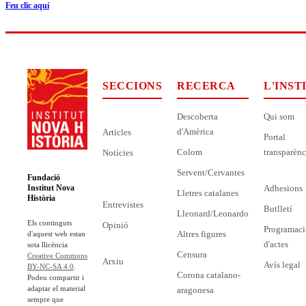
Feu clic aquí
SECCIONS
RECERCA
L'INST
Descoberta
Qui som
d'Amèrica
Articles
Portal
Colom
transparènc
Notícies
Servent/Cervantes
Fundació
Adhesions
Institut Nova
Lletres catalanes
Història
Entrevistes
Butlletí
Lleonard/Leonardo
Els continguts
Opinió
Programaci
Altres figures
d'aquest web estan
d'actes
sota llicència
Censura
Creative Commons
Arxiu
Avís legal
BY-NC-SA 4.0
.
Corona catalano-
Podeu compartir i
adaptar el material
aragonesa
sempre que