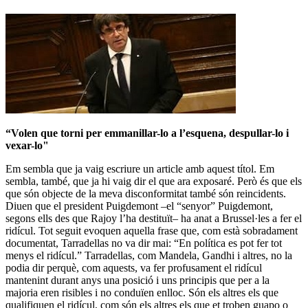
“Volen que torni per emmanillar-lo a l’esquena, despullar-lo i
vexar-lo"
Em sembla que ja vaig escriure un article amb aquest títol. Em
sembla, també, que ja hi vaig dir el que ara exposaré. Però és que els
que són objecte de la meva disconformitat també són reincidents.
Diuen que el president Puigdemont –el “senyor” Puigdemont,
segons ells des que Rajoy l’ha destituït– ha anat a Brussel·les a fer el
ridícul. Tot seguit evoquen aquella frase que, com està sobradament
documentat, Tarradellas no va dir mai: “En política es pot fer tot
menys el ridícul.” Tarradellas, com Mandela, Gandhi i altres, no la
podia dir perquè, com aquests, va fer profusament el ridícul
mantenint durant anys una posició i uns principis que per a la
majoria eren risibles i no conduïen enlloc. Són els altres els que
qualifiquen el ridícul, com són els altres els que et troben guapo o