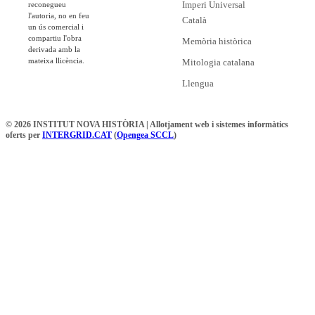
Imperi Universal
reconegueu
l'autoria, no en feu
Català
un ús comercial i
compartiu l'obra
Memòria històrica
derivada amb la
mateixa llicència.
Mitologia catalana
Llengua
© 2026 INSTITUT NOVA HISTÒRIA | Allotjament web i sistemes informàtics
oferts per
INTERGRID.CAT
(
Opengea SCCL
)