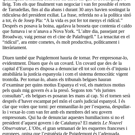
lleig. Tots els que finalment van negociar i van fer possible el retorn
de Tarradellas, fins al dia abans i durant 30 anys havien sostingut la
ridiculesa del president exiliat. La frase, referida no a la política sinó
a tot, és de Josep Pla: “A la vida es pot fer tot menys el ridícul.”
Després es posava la boina, agafava la bosseta que contenia el caldo
que fumava i se n’anava a Nova York. “L’altre dia, passejant per
Broadway, vaig pensar en el cine de Palafrugell.” La tenacitat en el
“ridícul”, ara entre cometes, és molt productiva, políticament i
literàriament.
Diuen també que Puigdemont hauria de tornar. Per empresonar-lo,
evidentment. Diuen que és un covard. Un covard que des de la
capital d’Europa es disposa a denunciar ell tot sol com és d’injusta i
atrabiliària la justícia espanyola i com el sistema democràtic vigent
trontolla. Per tornar-lo, abans els tribunals belgues hauran
d’examinar per quins motius Espanya el vol, els mateixos motius
pels quals mig govern és a la presó. Segons tots “els juristes
consultats”, els belgues es posaran les mans al cap. Si el tornen serà
després d’haver escampat pel món el carés judicial espanyol. I és
clar que volen que torni: per emmanillar-lo per l’esquena, despullar-
lo i vexar-lo com van fer amb els membres del seu govern
empresonats. Qui ha de denunciar aquestes humiliacions si no el
president d’aquest govern i de Catalunya? El mateix
Le Nouvel
Observateur
,
L’Obs
, el gran setmanari de les esquerres franceses i
europees, opina que l’estratègia de Puigdemont és l’adequada.