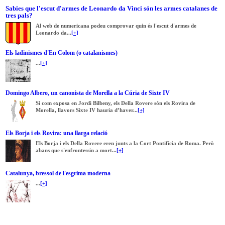
Sabies que l'escut d'armes de Leonardo da Vinci són les armes catalanes de
tres pals?
Al web de numericana podeu comprovar quin és l'escut d'armes de
Leonardo da...
[+]
Els ladinismes d'En Colom (o catalanismes)
...
[+]
Domingo Albero, un canonista de Morella a la Cúria de Sixte IV
Si com exposa en Jordi Bilbeny, els Della Rovere són els Rovira de
Morella, llavors Sixte IV hauria d’haver...
[+]
Els Borja i els Rovira: una llarga relació
Els Borja i els Della Rovere eren junts a la Cort Pontifícia de Roma. Però
abans que s'enfrontessin a mort...
[+]
Catalunya, bressol de l'esgrima moderna
...
[+]