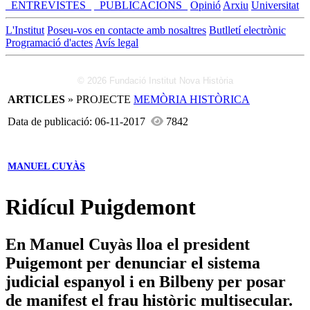
_ENTREVISTES_
_PUBLICACIONS_
Opinió
Arxiu
Universitat
L'Institut
Poseu-vos en contacte amb nosaltres
Butlletí electrònic
Programació d'actes
Avís legal
© 2026 Fundació Institut Nova Història
ARTICLES
» PROJECTE
MEMÒRIA HISTÒRICA
Data de publicació: 06-11-2017
7842
MANUEL CUYÀS
Ridícul Puigdemont
En Manuel Cuyàs lloa el president
Puigemont per denunciar el sistema
judicial espanyol i en Bilbeny per posar
de manifest el frau històric multisecular.