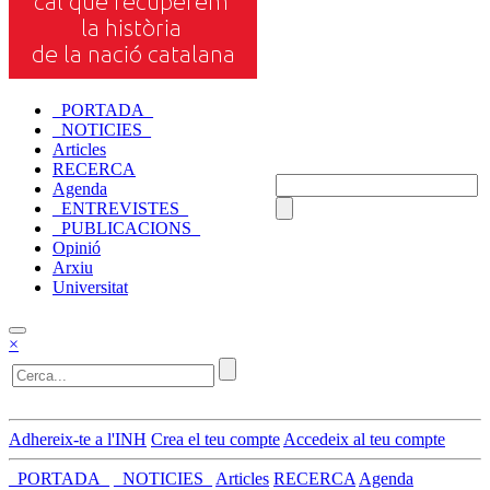
_PORTADA_
_NOTICIES_
Articles
RECERCA
Agenda
_ENTREVISTES_
_PUBLICACIONS_
Opinió
Arxiu
Universitat
×
Adhereix-te a l'INH
Crea el teu compte
Accedeix al teu compte
_PORTADA_
_NOTICIES_
Articles
RECERCA
Agenda