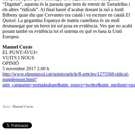
“Dignitat”, aquesta és la paraula que hem de retenir de Tarradellas i
els altres “ridículs”. Al final hauré d’acabar donant la raó a Jordi
Bilbeny quan diu que Cervantes era català i va escriure en català
El
Quixot
. La gegantina Espanya de matriu castellana és un molí
desmanegat que un heroi tot sol posa en evidència. Ves que no acabi
posant també en evidència tot el sistema en què es basa la Unió
Europea.
Manuel Cuyàs
EL PUNT/AVUI+
VUITS I NOUS
OPINIÓ
5 novembre 2017 2.00 h
http://www.elpuntavui.cat/opinio/article/8-articles/1275568-ridicul-
puigdemont.html?
utm_campaign=portadashare&utm_source=twitter&utm_medium=ep
Autor:
Manuel Cuyàs