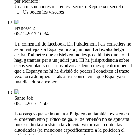
per Montoro?
Una conspiració és una entesa secreta. Repeteixo. secreta
..., Us poden les vísceres
Francesc 2
06-11-2017 16:34
Un comentari de facebook. En Puigdemont i els consellers no
seran entregats a Espanya ni ara , ni mai. La fiscalia belga
acaba d'admetre que existeixen moltes possibilitats que no hi
hagi garanties per a un judici just. Hi ha jurisprudència sobre
casos semblants i els seus advocats tenen mes que documentat
que a Espanya no hi ha divisió de poders,I coneixen el tracte
vexatori a Junqueras i als altres consellers i que Espanya és
una dictadura encoberta.
Santo Job
06-11-2017 15:42
Los cargos que se imputan a Puigdemont también existen en
el ordenamiento jurídico belga. El de rebelión no se aplicaría,
pues se limita a resistencia violenta y/o armada contra las
autoridades (se menciona específicamente a la policíaen el