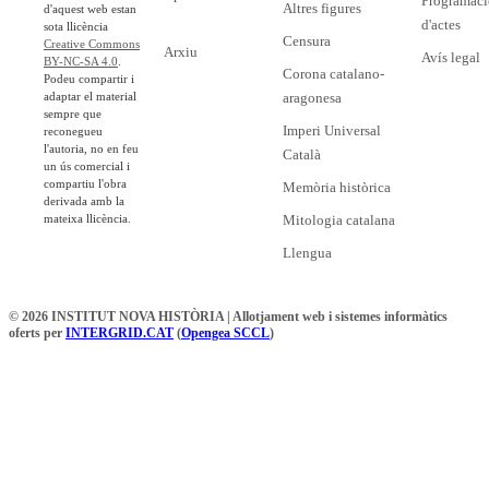
Programaci
Altres figures
d'aquest web estan
d'actes
sota llicència
Censura
Creative Commons
Arxiu
Avís legal
BY-NC-SA 4.0
.
Corona catalano-
Podeu compartir i
adaptar el material
aragonesa
sempre que
Imperi Universal
reconegueu
l'autoria, no en feu
Català
un ús comercial i
compartiu l'obra
Memòria històrica
derivada amb la
mateixa llicència.
Mitologia catalana
Llengua
© 2026 INSTITUT NOVA HISTÒRIA | Allotjament web i sistemes informàtics
oferts per
INTERGRID.CAT
(
Opengea SCCL
)