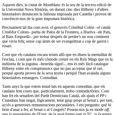
Aquests dies, la ciutat de Montblanc és la seu de la tercera edició de
la Universitat Nova Història, on durant cinc dies Bilbeny i d'altres
historiadors denuncien la falòrnia imposada per Castella i proven de
convèncer-nos de la gran impostura històrica.
Precisament tal dia com avui, el genovès Cristóbal Colón –el català
Cristòfor Colom– partia de Palos de la Frontera, a Huelva –de Pals,
al Baix Empordà–, per trobar després de perdre's un nou continent
que vivia feliç sense cap ànim de ser evangelitzat a cop de garrot i
rosari.
Com que els catalans encara tenim allò que en diuen la mentalitat de
l'esclau, i com que és més còmode creure en els Reis Mags que en la
indústria de la joguina –beneïda sigui!–, ens és més fàcil catalogar
Bilbeny entre els conspiranoics que no pas acceptar que té raó,
perquè aporta proves de la seva teoria i perquè l'han avalada alguns
historiadors estrangers. Comoditat.
Tants anys fa que estem instal·lats en aquesta comoditat, que els
catalans fem coses que, particularment, trobo contradictòries. Com
han fet els senadors del Partit Demòcrata Català, als quals el PP i
Ciutadans han negat, lògicament, tenir grup propi al Senat i, per tant,
accés a generoses remuneracions pecuniàries. I em pregunto: què hi
hem d'anar a fer, al Senat o al Congrés? Posem-nos ja en mode
off
,
que la maquinària de l'Estat, de la qual forma part el TC, ja fa temps