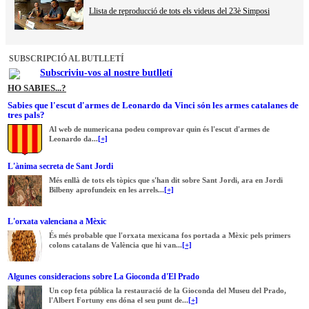
Llista de reproducció de tots els videus del 23è Simposi
SUBSCRIPCIÓ AL BUTLLETÍ
Subscriviu-vos al nostre butlletí
HO SABIES...?
Sabies que l'escut d'armes de Leonardo da Vinci són les armes catalanes de
tres pals?
Al web de numericana podeu comprovar quin és l'escut d'armes de
Leonardo da...
[+]
L'ànima secreta de Sant Jordi
Més enllà de tots els tòpics que s'han dit sobre Sant Jordi, ara en Jordi
Bilbeny aprofundeix en les arrels...
[+]
L'orxata valenciana a Mèxic
És més probable que l'orxata mexicana fos portada a Mèxic pels primers
colons catalans de València que hi van...
[+]
Algunes consideracions sobre La Gioconda d'El Prado
Un cop feta pública la restauració de la Gioconda del Museu del Prado,
l'Albert Fortuny ens dóna el seu punt de...
[+]