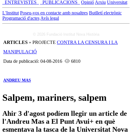
_ENTREVISTES_
_PUBLICACIONS_
Opinió
Arxiu
Universitat
L'Institut
Poseu-vos en contacte amb nosaltres
Butlletí electrònic
Programació d'actes
Avís legal
© 2026 Fundació Institut Nova Història
ARTICLES
» PROJECTE
CONTRA LA CENSURA I LA
MANIPULACIÓ
Data de publicació: 04-08-2016
6810
ANDREU MAS
Salpem, mariners, salpem
Ahir 3 d'agost podíem llegir un article de
l'Andreu Mas a El Punt Avui+ en què
esmentava la tasca de la Universitat Nova