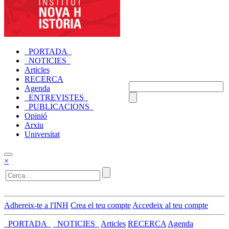
_PORTADA_
_NOTICIES_
Articles
RECERCA
Agenda
_ENTREVISTES_
_PUBLICACIONS_
Opinió
Arxiu
Universitat
×
Adhereix-te a l'INH
Crea el teu compte
Accedeix al teu compte
_PORTADA_
_NOTICIES_
Articles
RECERCA
Agenda