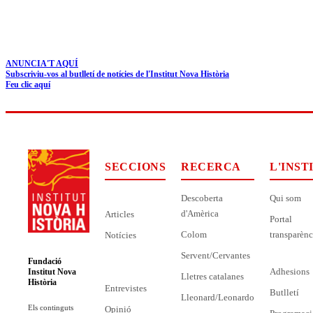
ANUNCIA'T AQUÍ
Subscriviu-vos al butlletí de notícies de l'Institut Nova Història
Feu clic aquí
SECCIONS
RECERCA
L'INST
Descoberta
Qui som
d'Amèrica
Articles
Portal
Colom
transparènc
Notícies
Servent/Cervantes
Fundació
Adhesions
Institut Nova
Lletres catalanes
Història
Entrevistes
Butlletí
Lleonard/Leonardo
Els continguts
Opinió