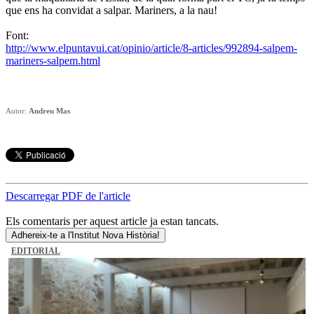
que ens ha convidat a salpar. Mariners, a la nau!
Font:
http://www.elpuntavui.cat/opinio/article/8-articles/992894-salpem-
mariners-salpem.html
Autor:
Andreu Mas
Descarregar PDF de l'article
Els comentaris per aquest article ja estan tancats.
Adhereix-te a l'Institut Nova Història!
EDITORIAL