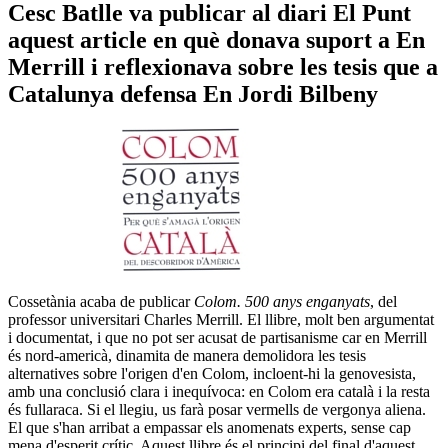
Cesc Batlle va publicar al diari El Punt
aquest article en què donava suport a En
Merrill i reflexionava sobre les tesis que a
Catalunya defensa En Jordi Bilbeny
Cossetània acaba de publicar
Colom. 500 anys enganyats
, del
professor universitari Charles Merrill. El llibre, molt ben argumentat
i documentat, i que no pot ser acusat de partisanisme car en Merrill
és nord-americà, dinamita de manera demolidora les tesis
alternatives sobre l'origen d'en Colom, incloent-hi la genovesista,
amb una conclusió clara i inequívoca: en Colom era català i la resta
és fullaraca. Si el llegiu, us farà posar vermells de vergonya aliena.
El que s'han arribat a empassar els anomenats experts, sense cap
mena d'esperit crític. Aquest llibre és el principi del final d'aquest