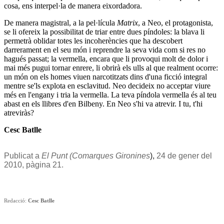
cosa, ens interpel·la de manera eixordadora.
De manera magistral, a la pel·lícula
Matrix
, a Neo, el protagonista,
se li ofereix la possibilitat de triar entre dues píndoles: la blava li
permetrà oblidar totes les incoherències que ha descobert
darrerament en el seu món i reprendre la seva vida com si res no
hagués passat; la vermella, encara que li provoqui molt de dolor i
mai més pugui tornar enrere, li obrirà els ulls al que realment ocorre:
un món on els homes viuen narcotitzats dins d'una ficció integral
mentre se'ls explota en esclavitud. Neo decideix no acceptar viure
més en l'engany i tria la vermella. La teva píndola vermella és al teu
abast en els llibres d'en Bilbeny. En Neo s'hi va atrevir. I tu, t'hi
atreviràs?
Cesc Batlle
Publicat
a
El
Punt
(Comarques
Gironines
),
24
de
gener
del
2010,
pàgina
21.
Redacció:
Cesc Batlle