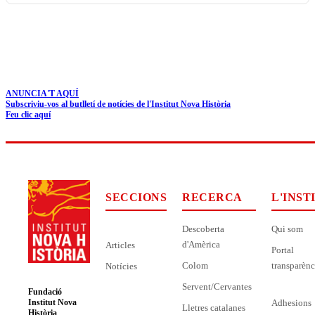
ANUNCIA'T AQUÍ
Subscriviu-vos al butlletí de notícies de l'Institut Nova Història
Feu clic aquí
SECCIONS
RECERCA
L'INST
Descoberta
Qui som
d'Amèrica
Articles
Portal
Colom
transparènc
Notícies
Servent/Cervantes
Fundació
Adhesions
Institut Nova
Lletres catalanes
Història