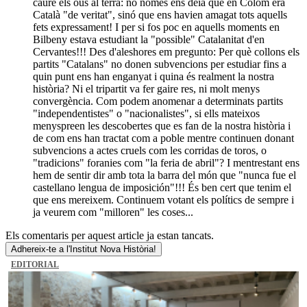
caure els ous al terra: no només ens deia que en Colom era
Català "de veritat", sinó que ens havien amagat tots aquells
fets expressament! I per si fos poc en aquells moments en
Bilbeny estava estudiant la "possible" Catalanitat d'en
Cervantes!!! Des d'aleshores em pregunto: Per què collons els
partits "Catalans" no donen subvencions per estudiar fins a
quin punt ens han enganyat i quina és realment la nostra
història? Ni el tripartit va fer gaire res, ni molt menys
convergència. Com podem anomenar a determinats partits
"independentistes" o "nacionalistes", si ells mateixos
menyspreen les descobertes que es fan de la nostra història i
de com ens han tractat com a poble mentre continuen donant
subvencions a actes cruels com les corridas de toros, o
"tradicions" foranies com "la feria de abril"? I mentrestant ens
hem de sentir dir amb tota la barra del món que "nunca fue el
castellano lengua de imposición"!!! És ben cert que tenim el
que ens mereixem. Continuem votant els polítics de sempre i
ja veurem com "milloren" les coses...
Els comentaris per aquest article ja estan tancats.
Adhereix-te a l'Institut Nova Història!
EDITORIAL