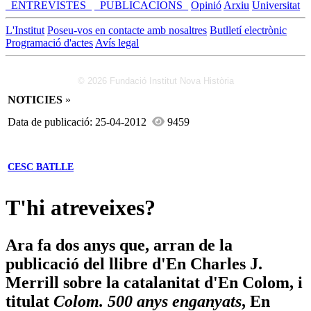
_ENTREVISTES_
_PUBLICACIONS_
Opinió
Arxiu
Universitat
L'Institut
Poseu-vos en contacte amb nosaltres
Butlletí electrònic
Programació d'actes
Avís legal
© 2026 Fundació Institut Nova Història
NOTICIES
»
Data de publicació: 25-04-2012
9459
CESC BATLLE
T'hi atreveixes?
Ara fa dos anys que, arran de la
publicació del llibre d'En Charles J.
Merrill sobre la catalanitat d'En Colom, i
titulat
Colom. 500 anys enganyats
, En