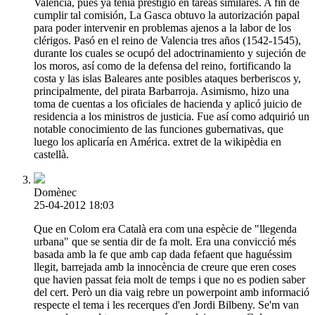
Valencia, pues ya tenía prestigio en tareas similares. A fin de
cumplir tal comisión, La Gasca obtuvo la autorización papal
para poder intervenir en problemas ajenos a la labor de los
clérigos. Pasó en el reino de Valencia tres años (1542-1545),
durante los cuales se ocupó del adoctrinamiento y sujeción de
los moros, así como de la defensa del reino, fortificando la
costa y las islas Baleares ante posibles ataques berberiscos y,
principalmente, del pirata Barbarroja. Asimismo, hizo una
toma de cuentas a los oficiales de hacienda y aplicó juicio de
residencia a los ministros de justicia. Fue así como adquirió un
notable conocimiento de las funciones gubernativas, que
luego los aplicaría en América. extret de la wikipèdia en
castellà.
Domènec
25-04-2012 18:03
Que en Colom era Català era com una espècie de "llegenda
urbana" que se sentia dir de fa molt. Era una convicció més
basada amb la fe que amb cap dada fefaent que haguéssim
llegit, barrejada amb la innocència de creure que eren coses
que havien passat feia molt de temps i que no es podien saber
del cert. Però un dia vaig rebre un powerpoint amb informació
respecte el tema i les recerques d'en Jordi Bilbeny. Se'm van