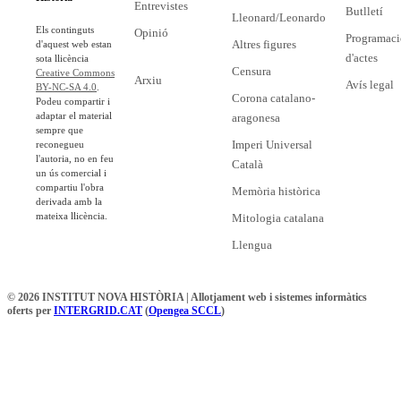
Entrevistes
Butlletí
Lleonard/Leonardo
Els continguts
Opinió
Programaci
Altres figures
d'aquest web estan
d'actes
sota llicència
Censura
Creative Commons
Arxiu
Avís legal
BY-NC-SA 4.0
.
Corona catalano-
Podeu compartir i
adaptar el material
aragonesa
sempre que
Imperi Universal
reconegueu
l'autoria, no en feu
Català
un ús comercial i
compartiu l'obra
Memòria històrica
derivada amb la
mateixa llicència.
Mitologia catalana
Llengua
© 2026 INSTITUT NOVA HISTÒRIA | Allotjament web i sistemes informàtics
oferts per
INTERGRID.CAT
(
Opengea SCCL
)