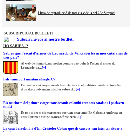
Llista de reproducció de tots els videus del 23è Simposi
SUBSCRIPCIÓ AL BUTLLETÍ
Subscriviu-vos al nostre butlletí
HO SABIES...?
Sabies que l'escut d'armes de Leonardo da Vinci són les armes catalanes de
tres pals?
Al web de numericana podeu comprovar quin és l'escut d'armes de
Leonardo da...
[+]
Pals tenia port marítim al segle XV
Fa ben bé vint anys que els historiadors i colombistes catalans, imbuïts
d'un desconeixement absolut sobre el...
[+]
Els mariners del primer viatge transoceànic colombí eren tots catalans i parlaven
català
Es pot saber si els marineres que van anar amb En Colom a Amèrica en
aquell primer viatge transoceànic eren...
[+]
La casa barcelonina d'En Cristòfor Colom que els censors van intentar situar a