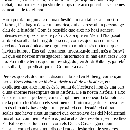
debat, i ara només és qüestió de temps que això percoli als sistemes
educatius de tot el món.
Hom podria preguntar-se: una qüestió tan capital per a la nostra
història, i ha hagut de ser un americà, qui ens rescati un personatge
clau de la història? Com és possible que això no hagi generat
intenses recerques al nostre país? O, ara que en Merrill l'ha posat
amb tot soroll al bell mig de l'escena, com és que no sentim cap
declaració acadèmica que digui, com a mínim, «és un tema que
havíem ignorat. Ens cal, certament, investigar-lo molt més a fons»?
És que els nostres investigadors i historiadors hi han estat cecs? Tots,
no. Fa molt de temps que un investigador, en Jordi Bilbeny, gairebé
en solitari, ha predicat que en Colom era català.
Però és que els documentadíssims llibres d'en Bilbeny, començant
per la
Brevíssima relació de la destrucció de la història
, ens
expliquen que això només és la punta de l'iceberg i només una part
d'una enorme reescriptura de la història. De la nostra història. I això
és extremament poderós, car és àmpliament reconeguda la potència
de la pròpia història en els sentiments i l'autoimatge de les persones:
no és el mateix haver sigut una província en decadència durant
segles que haver sigut un imperi que controlava des del Mediterrani
fins al nou continent, Amèrica, just acabat de descobrir per nosaltres.
En Bilbeny ens documenta com els De las Casas signen com a
Casaus, com els mapamundis de l'època desborden de senyeres