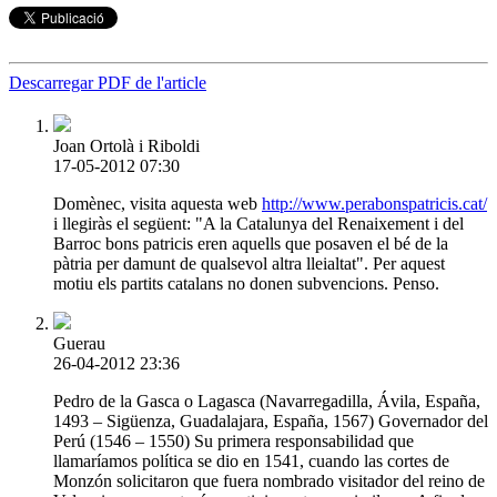
Descarregar PDF de l'article
Joan Ortolà i Riboldi
17-05-2012 07:30
Domènec, visita aquesta web
http://www.perabonspatricis.cat/
i llegiràs el següent: "A la Catalunya del Renaixement i del
Barroc bons patricis eren aquells que posaven el bé de la
pàtria per damunt de qualsevol altra lleialtat". Per aquest
motiu els partits catalans no donen subvencions. Penso.
Guerau
26-04-2012 23:36
Pedro de la Gasca o Lagasca (Navarregadilla, Ávila, España,
1493 – Sigüenza, Guadalajara, España, 1567) Governador del
Perú (1546 – 1550) Su primera responsabilidad que
llamaríamos política se dio en 1541, cuando las cortes de
Monzón solicitaron que fuera nombrado visitador del reino de