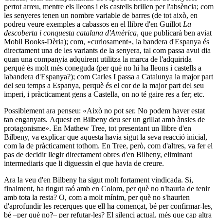
pertot arreu, mentre els lleons i els castells brillen per l'absència; com
les senyeres tenen un nombre variable de barres (de tot això, en
podreu veure exemples a cabassos en el llibre d'en Guillot
La
descoberta i conquesta catalana d'Amèrica
, que publicarà ben aviat
Mobil Books-Dèria); com, «curiosament», la
bandera d'Espanya és
directament una de les variants de la senyera, tal com passa avui dia
quan una
companyia adquirent utilitza la marca de l'adquirida
perquè és molt més coneguda (per què no hi ha lleons i castells a
la
bandera d'Espanya?); com Carles I passa a Catalunya la major part
del seu temps a Espanya, perquè és el cor de la major part del seu
imperi, i pràcticament gens a Castella, on no té gaire res a fer; etc.
Possiblement ara penseu: «Això no pot ser. No podem haver estat
tan enganyats.
Aquest
en
Bilbeny
deu
ser
un
grillat
amb
ànsies
de
protagonisme».
En Mathew Tree, tot presentant un llibre d'en
Bilbeny, va explicar que aquesta havia sigut la seva reacció inicial,
com la de pràcticament tothom. En Tree, però, com d'altres, va fer el
pas de decidir llegir directament obres d'en Bilbeny, eliminant
intermediaris que li diguessin el que havia de creure.
Ara la veu d'en Bilbeny ha sigut molt fortament vindicada. Si,
finalment, ha tingut raó amb en Colom, per què no n'hauria de tenir
amb tota la resta? O, com a molt mínim, per què no s'haurien
d'aprofundir les recerques que ell ha començat, bé per confirmar-les,
bé –per què no?– per refutar-les? El silenci actual, més que cap altra