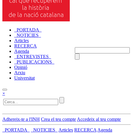
_PORTADA_
_NOTICIES_
Articles
RECERCA
Agenda
_ENTREVISTES_
_PUBLICACIONS_
Opinió
Arxiu
Universitat
×
Adhereix-te a l'INH
Crea el teu compte
Accedeix al teu compte
_PORTADA_
_NOTICIES_
Articles
RECERCA
Agenda