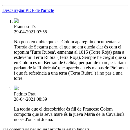
Descarregar PDF de l'article
Francesc D.
29-04-2021 07:55
No poso en dubte que els Colom apareguin documentats a
Torroja de Segarra però, el que no em queda clar és com el
toponim 'Turre Rubea', esmentat al 1015 (Torre Roja) pasa a
esdevenir 'Terra Rubra' (Terra Roja). Sempre he cregut que si
en Colom és un Bertran de Gelida, per part de mare, estariam
parlant de la 'Rubricata' que apareix en els mapas de Ptolomeu
i que fa referència a una terra ('Terra Rubra' ) i no pas a una
torre.
Pedrito Prat
28-04-2021 08:39
La teoria que el descobridor és fill de Francesc Colom
comporta que la seva mare és la jueva Maria de la Cavallería,
no sé d'on surt Joana.
Els comentaris per aquest article ja estan tancats.