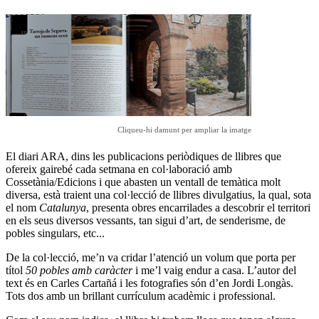
Cliqueu-hi damunt per ampliar la imatge
El diari ARA, dins les publicacions periòdiques de llibres que
ofereix gairebé cada setmana en col·laboració amb
Cossetània/Edicions i que abasten un ventall de temàtica molt
diversa, està traient una col·lecció de llibres divulgatius, la qual, sota
el nom
Catalunya
, presenta obres encarrilades a descobrir el territori
en els seus diversos vessants, tan sigui d’art, de senderisme, de
pobles singulars, etc...
De la col·lecció, me’n va cridar l’atenció un volum que porta per
títol
50 pobles amb caràcter
i me’l vaig endur a casa. L’autor del
text és en Carles Cartañá i les fotografies són d’en Jordi Longàs.
Tots dos amb un brillant currículum acadèmic i professional.