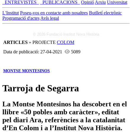
_ENTREVISTES_
_PUBLICACIONS_
Opinió
Arxiu
Universitat
L'Institut
Poseu-vos en contacte amb nosaltres
Butlletí electrònic
Programació d'actes
Avís legal
© 2026 Fundació Institut Nova Història
ARTICLES
» PROJECTE
COLOM
Data de publicació: 27-04-2021
5089
MONTSE MONTESINOS
Tarroja de Segarra
La Montse Montesinos ha descobert en el
llibre «50 pobles amb caràcter», editat
pel diari Ara, referències a la catalanitat
d’En Colom i a l’Institut Nova Història.