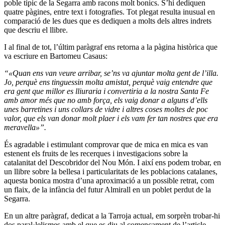
poble típic de la Segarra amb racons molt bonics. S’hi dediquen
quatre pàgines, entre text i fotografies. Tot plegat resulta inusual en
comparació de les dues que es dediquen a molts dels altres indrets
que descriu el llibre.
I al final de tot, l’últim paràgraf ens retorna a la pàgina històrica que
va escriure en Bartomeu Casaus:
“
«
Quan ens van veure arribar, se’ns va ajuntar molta gent de l’illa.
Jo, perquè ens tinguessin molta amistat, perquè vaig entendre que
era gent que millor es lliuraria i convertiria a la nostra Santa Fe
amb amor més que no amb força, els vaig donar a alguns d’ells
unes barretines i uns collars de vidre i altres coses moltes de poc
valor, que els van donar molt plaer i els vam fer tan nostres que era
meravella
»
”.
És agradable i estimulant comprovar que de mica en mica es van
estenent els fruits de les recerques i investigacions sobre la
catalanitat del Descobridor del Nou Món. I així ens podem trobar, en
un llibre sobre la bellesa i particularitats de les poblacions catalanes,
aquesta bonica mostra d’una aproximació a un possible retrat, com
un flaix, de la infància del futur Almirall en un poblet perdut de la
Segarra.
En un altre paràgraf, dedicat a la Tarroja actual, em sorprèn trobar-hi
dos paral·lelismes amb el que es diu al començament de l’article,