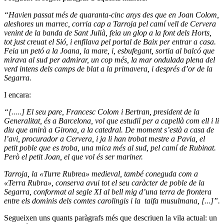
“Havien passat més de quaranta-cinc anys des que en Joan Colom,
aleshores un marrec, corria cap a Tarroja pel camí vell de Cervera
venint de la banda de Sant Julià, feia un glop a la font dels Horts,
tot just creuat el Sió, i enfilava pel portal de Baix per entrar a casa.
Feia un petó a la Joana, la mare, i, esbufegant, sortia al balcó que
mirava al sud per admirar, un cop més, la mar ondulada plena del
verd intens dels camps de blat a la primavera, i després d’or de la
Segarra.
I encara:
“[.....] El seu pare, Francesc Colom i Bertran, president de la
Generalitat, és a Barcelona, vol que estudiï per a capellà com ell i li
diu que anirà a Girona, a la catedral. De moment s’està a casa de
l’avi, procurador a Cervera, i ja li han trobat mestre a Pavia, el
petit poble que es troba, una mica més al sud, pel camí de Rubinat.
Però el petit Joan, el que vol és ser mariner.
Tarroja, la
«
Turre Rubrea
»
medieval, també coneguda com a
«
Terra Rubra
»
, conserva avui tot el seu caràcter de poble de la
Segarra, conformat al segle XI al bell mig d’una terra de frontera
entre els dominis dels comtes carolingis i la taifa musulmana, [...]”.
Segueixen uns quants paràgrafs més que descriuen la vila actual: un