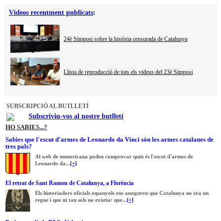
Vídeos recentment publicats
:
24è Simposi sobre la història censurada de Catalunya
Llista de reproducció de tots els videus del 23è Simposi
SUBSCRIPCIÓ AL BUTLLETÍ
Subscriviu-vos al nostre butlletí
HO SABIES...?
Sabies que l'escut d'armes de Leonardo da Vinci són les armes catalanes de
tres pals?
Al web de numericana podeu comprovar quin és l'escut d'armes de
Leonardo da...
[+]
El retrat de Sant Ramon de Catalunya, a Florència
Els historiadors oficials espanyols ens asseguren que Catalunya no era un
regne i que ni tan sols no existia: que...
[+]