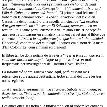
que
“l’Almirall batejà les dues primeres illes en honor de Sant
Salvador i la Immaculada Concepció
[....]
i finalment, més al sud,
l’illa de Cuba, que anomenà Joana”.
El primer paral·lelisme el
trobem en la denominació “illa «Sant Salvador»” del text d’en
Casaus i la denominació d’una capella principal de
“...l’esglèsia
d’origen romànic on s’hi venera El Salvador, representat en un
retaule....”.
L’altre paral·lelisme té a veure amb l’illa “Concepció”
que registra En Casaus en el mateix fragment i el fet que al llibre que
comentem
“destaca la capella principal que honora la Immaculada
Concepció, copatrona del municipi
”. I aquest era el nom de la mare
d’En Colom! Es, com a mínim sorprenent!
El llibre també dóna noticia de la revista “«
Terra Rubra
»
, que sortia
cada mes durant uns anys”.
Aquesta publicació va ser molt
freqüentada per investigadors de l’Institut Nova Història.
La informació sobre Tarroja acaba aquí, però buscant més
referències sobre aquest petit article, trobo al final del llibre les tres
notes següents
1.- A l’apartat d’agraïments: “...
a Francesc Sabaté, d’Igualada, per
despertar-nos l’interès per la catalanitat de Cristòfol Colom (que en
realitat es deia Joan)...
Les altres dues, les trobo a la bibliografia, on hi trobem les entrades