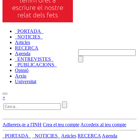
_PORTADA_
_NOTICIES_
Articles
RECERCA
Agenda
_ENTREVISTES_
_PUBLICACIONS_
Opinió
Arxiu
Universitat
×
Adhereix-te a l'INH
Crea el teu compte
Accedeix al teu compte
_PORTADA_
_NOTICIES_
Articles
RECERCA
Agenda