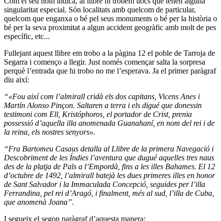
Com el seu nom indica, al llibre hi trobem llocs que tenen alguna
singularitat especial. Són localitats amb quelcom de particular,
quelcom que enganxa o bé pel seus monuments o bé per la història o
bé per la seva proximitat a algun accident geogràfic amb molt de pes
específic, etc...
Fullejant aquest llibre em trobo a la pàgina 12 el poble de Tarroja de
Segarra i començo a llegir. Just només començar salta la sorpresa
perquè l’entrada que hi trobo no me l’esperava. Ja el primer paràgraf
diu així:
“
«
Fou així com l’almirall cridà els dos capitans, Vicens Anes i
Martín Alonso Pinçon. Saltaren a terra i els digué que donessin
testimoni com Ell, Kristóphoros, el portador de Crist, prenia
possessió d’aquella illa anomenada Guanahaní, en nom del rei i de
la reina, els nostres senyors
».
“Fra Bartomeu Casaus detalla al
Llibre de la primera Navegació i
Descobriment de les Índies l’aventura que dugué aquelles tres naus
des de la platja de Pals a l’Empordà, fins a les illes Bahames. El 12
d’octubre de 1492, l’almirall batejà les dues primeres illes en honor
de Sant Salvador i la Immaculada Concepció, seguides per l’illa
Ferrandina, pel rei d’Aragó, i finalment, més al sud, l’illa de Cuba,
que anomenà Joana”.
I segueix el segon paràgraf d’aquesta manera: