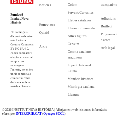
Colom
transparènc
Notícies
Servent/Cervantes
Fundació
Adhesions
Institut Nova
Lletres catalanes
Història
Entrevistes
Butlletí
Lleonard/Leonardo
Els continguts
Opinió
Programaci
Altres figures
d'aquest web estan
d'actes
sota llicència
Censura
Creative Commons
Arxiu
Avís legal
BY-NC-SA 4.0
.
Corona catalano-
Podeu compartir i
adaptar el material
aragonesa
sempre que
Imperi Universal
reconegueu
l'autoria, no en feu
Català
un ús comercial i
compartiu l'obra
Memòria històrica
derivada amb la
mateixa llicència.
Mitologia catalana
Llengua
© 2026 INSTITUT NOVA HISTÒRIA | Allotjament web i sistemes informàtics
oferts per
INTERGRID.CAT
(
Opengea SCCL
)