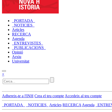
_PORTADA_
_NOTICIES_
Articles
RECERCA
Agenda
_ENTREVISTES_
_PUBLICACIONS_
Opinió
Arxiu
Universitat
×
Adhereix-te a l'INH
Crea el teu compte
Accedeix al teu compte
_PORTADA_
_NOTICIES_
Articles
RECERCA
Agenda
_ENTRE