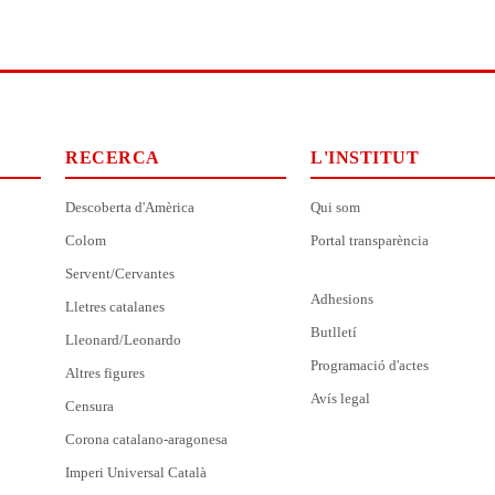
RECERCA
L'INSTITUT
Descoberta d'Amèrica
Qui som
Colom
Portal transparència
Servent/Cervantes
Adhesions
Lletres catalanes
Butlletí
Lleonard/Leonardo
Programació d'actes
Altres figures
Avís legal
Censura
Corona catalano-aragonesa
Imperi Universal Català