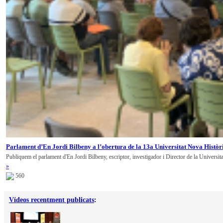
Parlament d’En Jordi Bilbeny a l’obertura de la 13a Universitat Nova Històr
Publiquem el parlament d'En Jordi Bilbeny, escriptor, investigador i Director de la Universit
»
560
Vídeos recentment publicats
: