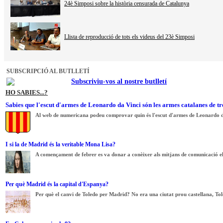
24è Simposi sobre la història censurada de Catalunya
Llista de reproducció de tots els videus del 23è Simposi
SUBSCRIPCIÓ AL BUTLLETÍ
Subscriviu-vos al nostre butlletí
HO SABIES...?
Sabies que l'escut d'armes de Leonardo da Vinci són les armes catalanes de tr
Al web de numericana podeu comprovar quin és l'escut d'armes de Leonardo d
I si la de Madrid és la veritable Mona Lisa?
A començament de febrer es va donar a conèixer als mitjans de comunicació el r
Per què Madrid és la capital d'Espanya?
Per què el canvi de Toledo per Madrid? No era una ciutat prou castellana, Tole