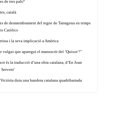
es de tres pals?
es, català
tes de desmembrament del regne de Tarragona en temps
is Catòlics
etina i la seva implicació a Amèrica
o vulgui que aparegui el manuscrit del ‘Quixot’!”
xot és la traducció d’una obra catalana, d’En Joan
 Servent'
 Victòria duia una bandera catalana quadribarrada