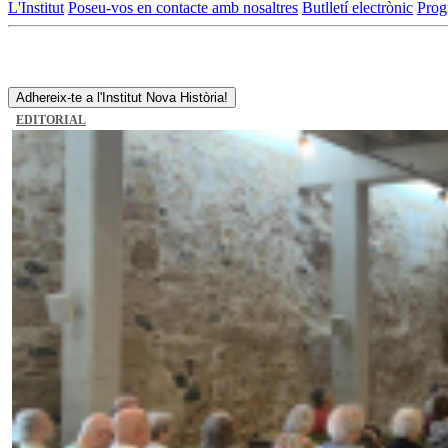
L'Institut
Poseu-vos en contacte amb nosaltres
Butlletí electrònic
Prog
Adhereix-te a l'Institut Nova Història!
EDITORIAL