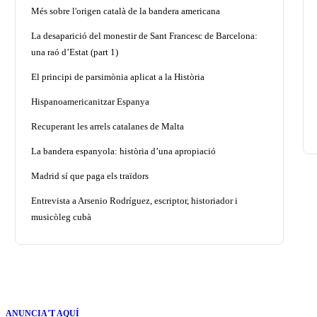
Més sobre l'origen català de la bandera americana
La desaparició del monestir de Sant Francesc de Barcelona:
una raó d’Estat (part 1)
El principi de parsimònia aplicat a la Història
Hispanoamericanitzar Espanya
Recuperant les arrels catalanes de Malta
La bandera espanyola: història d’una apropiació
Madrid sí que paga els traïdors
Entrevista a Arsenio Rodríguez, escriptor, historiador i
musicòleg cubà
ANUNCIA'T AQUÍ