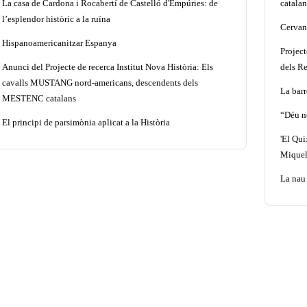
La casa de Cardona i Rocabertí de Castelló d'Empúries: de
catalan
l’esplendor històric a la ruïna
Cervant
Hispanoamericanitzar Espanya
Projec
Anunci del Projecte de recerca Institut Nova Història: Els
dels Re
cavalls MUSTANG nord-americans, descendents dels
La barr
MESTENC catalans
“Déu n
El principi de parsimònia aplicat a la Història
'El Qui
Miquel
La nau