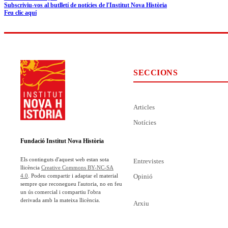
Subscriviu-vos al butlletí de notícies de l'Institut Nova Història
Feu clic aquí
SECCIONS
Articles
Notícies
Fundació Institut Nova Història
Els continguts d'aquest web estan sota
Entrevistes
llicència
Creative Commons BY-NC-SA
Opinió
4.0
. Podeu compartir i adaptar el material
sempre que reconegueu l'autoria, no en feu
un ús comercial i compartiu l'obra
derivada amb la mateixa llicència.
Arxiu