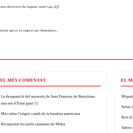
eus detractors ho neguen, sense cap...
[+]
 terme que es va emprar per denominar...
EL MÉS COMENTAT
EL M
La desaparició del monestir de Sant Francesc de Barcelona:
Miquel 
una raó d’Estat (part 1)
Sobre l
Més sobre l'origen català de la bandera americana
Reis d
Recuperant les arrels catalanes de Malta
Sabies 