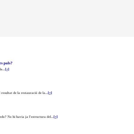
es pals?
a...
[+]
esultat de la restauració de la...
[+]
do? No hi havia ja l'estructura del...
[+]