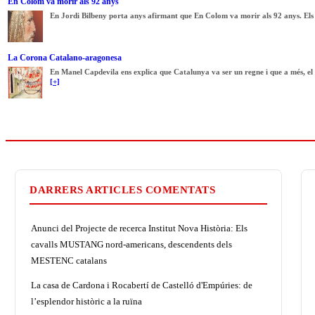
En Colom va morir als 92 anys
En Jordi Bilbeny porta anys afirmant que En Colom va morir als 92 anys. Els s
La Corona Catalano-aragonesa
En Manel Capdevila ens explica que Catalunya va ser un regne i que a més, el
[+]
DARRERS ARTICLES COMENTATS
Anunci del Projecte de recerca Institut Nova Història: Els
cavalls MUSTANG nord-americans, descendents dels
MESTENC catalans
La casa de Cardona i Rocabertí de Castelló d'Empúries: de
l’esplendor històric a la ruïna