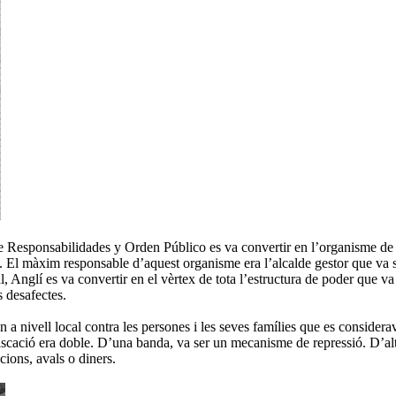
esponsabilidades y Orden Público es va convertir en l’organisme de l’A
. El màxim responsable d’aquest organisme era l’alcalde gestor que va se
 Anglí es va convertir en el vèrtex de tota l’estructura de poder que va
s desafectes.
 a nivell local contra les persones i les seves famílies que es considerav
iscació era doble. D’una banda, va ser un mecanisme de repressió. D’altr
ions, avals o diners.