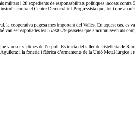
militars i 28 expedients de responsabilitats polítiques incoats contra 5
s instruïts contra el Centre Democràtic i Progressista que, tot i que apar
al, la cooperativa pagesa més important del Vallès. En aquest cas, es va i
van ser espoliades les 55.900,79 pessetes que s’acumulaven als comptes
van ser víctimes de l’espoli. Es tracta del taller de cistelleria de Ram
guilera; i la foneria i fàbrica d’armaments de la Unió Metal·lúrgica i r