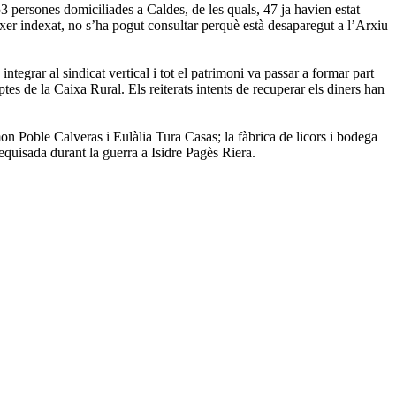
3 persones domiciliades a Caldes, de les quals, 47 ja havien estat
èixer indexat, no s’ha pogut consultar perquè està desaparegut a l’Arxiu
ntegrar al sindicat vertical i tot el patrimoni va passar a formar part
 de la Caixa Rural. Els reiterats intents de recuperar els diners han
on Poble Calveras i Eulàlia Tura Casas; la fàbrica de licors i bodega
equisada durant la guerra a Isidre Pagès Riera.