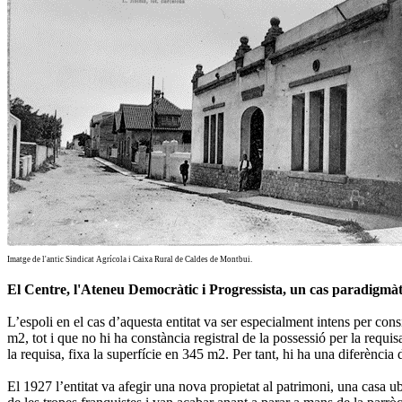
Imatge de l'antic Sindicat Agrícola i Caixa Rural de Caldes de Montbui.
El Centre, l'Ateneu Democràtic i Progressista, un cas paradigmàt
L’espoli en el cas d’aquesta entitat va ser especialment intens per cons
m2, tot i que no hi ha constància registral de la possessió per la requis
la requisa, fixa la superfície en 345 m2. Per tant, hi ha una diferència
El 1927 l’entitat va afegir una nova propietat al patrimoni, una casa u