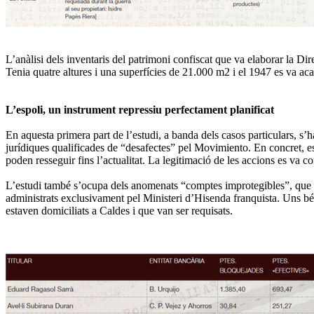
L’anàlisi dels inventaris del patrimoni confiscat que va elaborar la D
Tenia quatre altures i una superfícies de 21.000 m2 i el 1947 es va aca
L’espoli, un instrument repressiu perfectament planificat
En aquesta primera part de l’estudi, a banda dels casos particulars, s’h
jurídiques qualificades de “desafectes” pel Movimiento. En concret, es d
poden resseguir fins l’actualitat. La legitimació de les accions es va c
L’estudi també s’ocupa dels anomenats “comptes improtegibles”, que són
administrats exclusivament pel Ministeri d’Hisenda franquista. Uns bé
estaven domiciliats a Caldes i que van ser requisats.