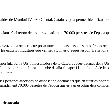
Caldes de Montbui (Vallès Oriental, Catalunya) ha permès identificar i do
clamarà el retorn de les aproximadament 70.000 pessetes de l’època que 
9-2023” ha de permetre posar llum a un dels episodies més tèrbols del fin
les entitats i indústries que van ser víctimes d’aquest espoli. La segona p
porània per la UB i investigadora de la Càtedra Josep Termes de la UB,
d’aquest patrimoni. L’estudi també detalla el paper i la implicació de les
anquisme.
 de les persones afectades de disposar de documents que en futur es podrie
oximadament 70.000 pessetes de l’època que es van espoliar dels comptes 
va destacada