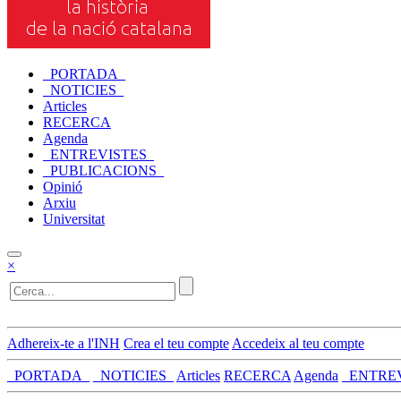
_PORTADA_
_NOTICIES_
Articles
RECERCA
Agenda
_ENTREVISTES_
_PUBLICACIONS_
Opinió
Arxiu
Universitat
×
Adhereix-te a l'INH
Crea el teu compte
Accedeix al teu compte
_PORTADA_
_NOTICIES_
Articles
RECERCA
Agenda
_ENTRE