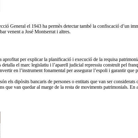
irecció General el 1943 ha permès detectar també la confiscació d’un imm
bar venent a José Montserrat i altres.
a aprofitat per explicar la planificació i execució de la requisa patrimon
etalla el marc legislatiu i l’aparell judicial repressiu construït pel fra
onvertir en l’instrument fonamental per assegurar l’espoli i garantir que
 els dipòsits bancaris de persones o entitats que van ser considerats de
ns que van quedar al marge de la resta de moviments patrimonials. En aq