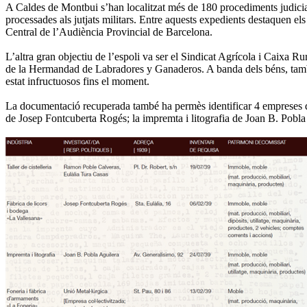
A Caldes de Montbui s’han localitzat més de 180 procediments judicials 
processades als jutjats militars. Entre aquests expedients destaquen el
Central de l’Audiència Provincial de Barcelona.
L’altra gran objectiu de l’espoli va ser el Sindicat Agrícola i Caixa Rur
de la Hermandad de Labradores y Ganaderos. A banda dels béns, també 
estat infructuosos fins el moment.
La documentació recuperada també ha permès identificar 4 empreses que 
de Josep Fontcuberta Rogés; la impremta i litografia de Joan B. Pobla A