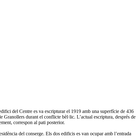
L’edifici del Centre es va escripturar el 1919 amb una superfície de 436
de Granollers durant el conflicte bèl·lic. L’actual escriptura, després de
ement, correspon al pati posterior.
residència del conserge. Els dos edificis es van ocupar amb l’entrada