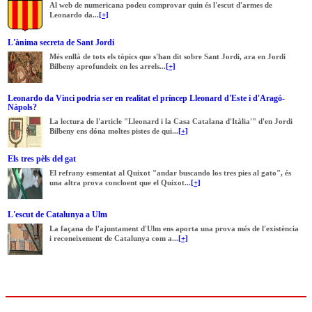
Al web de numericana podeu comprovar quin és l'escut d'armes de
Leonardo da...
[+]
L'ànima secreta de Sant Jordi
Més enllà de tots els tòpics que s'han dit sobre Sant Jordi, ara en Jordi
Bilbeny aprofundeix en les arrels...
[+]
Leonardo da Vinci podria ser en realitat el príncep Lleonard d'Este i d'Aragó-
Nàpols?
La lectura de l'article "Lleonard i la Casa Catalana d'Itàlia'" d'en Jordi
Bilbeny ens dóna moltes pistes de qui...
[+]
Els tres pèls del gat
El refrany esmentat al Quixot "andar buscando los tres pies al gato", és
una altra prova concloent que el Quixot...
[+]
L'escut de Catalunya a Ulm
La façana de l'ajuntament d'Ulm ens aporta una prova més de l'existència
i reconeixement de Catalunya com a...
[+]