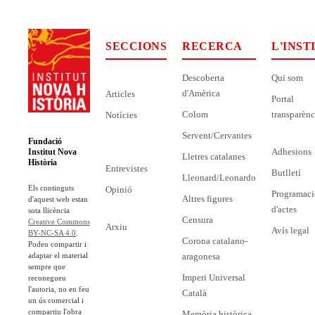
SECCIONS
RECERCA
L'INST
Descoberta
Qui som
d'Amèrica
Articles
Portal
Colom
transparènc
Notícies
Servent/Cervantes
Fundació
Adhesions
Institut Nova
Lletres catalanes
Història
Entrevistes
Butlletí
Lleonard/Leonardo
Els continguts
Opinió
Programaci
Altres figures
d'aquest web estan
d'actes
sota llicència
Censura
Creative Commons
Arxiu
Avís legal
BY-NC-SA 4.0
.
Corona catalano-
Podeu compartir i
adaptar el material
aragonesa
sempre que
Imperi Universal
reconegueu
l'autoria, no en feu
Català
un ús comercial i
compartiu l'obra
Memòria històrica