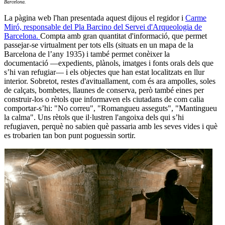
Barcelona.
La pàgina web l'han presentada aquest dijous el regidor i
Carme
Miró, responsable del Pla Barcino del Servei d'Arqueologia de
Barcelona.
Compta amb gran quantitat d'informació, que permet
passejar-se virtualment per tots ells (situats en un mapa de la
Barcelona de l’any 1935) i també permet conèixer la
documentació ―expedients, plànols, imatges i fonts orals dels que
s’hi van refugiar― i els objectes que han estat localitzats en llur
interior. Sobretot, restes d'avituallament, com és ara ampolles, soles
de calçats, bombetes, llaunes de conserva, però també eines per
construir-los o rètols que informaven els ciutadans de com calia
comportar-s’hi: "No correu", "Romangueu asseguts", "Mantingueu
la calma". Uns rètols que il·lustren l'angoixa dels qui s’hi
refugiaven, perquè no sabien què passaria amb les seves vides i què
es trobarien tan bon punt poguessin sortir.