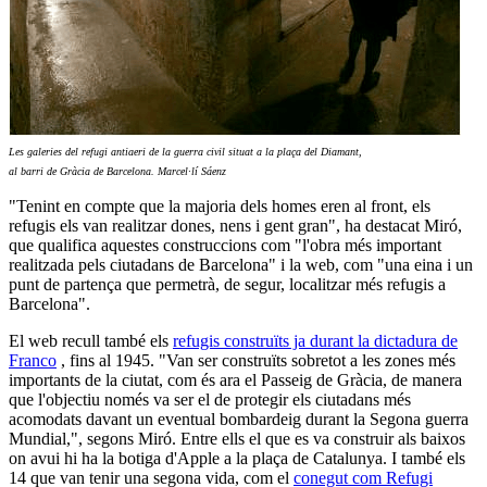
Les galeries del refugi antiaeri de la guerra civil situat a la plaça del Diamant,
al barri de Gràcia de Barcelona. Marcel·lí Sáenz
"Tenint en compte que la majoria dels homes eren al front, els
refugis els van realitzar dones, nens i gent gran", ha destacat Miró,
que qualifica aquestes construccions com "l'obra més important
realitzada pels ciutadans de Barcelona" i la web, com "una eina i un
punt de partença que permetrà, de segur, localitzar més refugis a
Barcelona".
El web recull també els
refugis construïts ja durant la dictadura de
Franco
, fins al 1945. "Van ser construïts sobretot a les zones més
importants de la ciutat, com és ara el Passeig de Gràcia, de manera
que l'objectiu només va ser el de protegir els ciutadans més
acomodats davant un eventual bombardeig durant la Segona guerra
Mundial,", segons Miró. Entre ells el que es va construir als baixos
on avui hi ha la botiga d'Apple a la plaça de Catalunya. I també els
14 que van tenir una segona vida, com el
conegut com Refugi