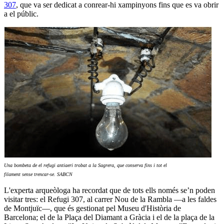
307
, que va ser dedicat a conrear-hi xampinyons fins que es va obrir
a el públic.
Una bombeta de el refugi antiaeri trobat a la Sagrera, que conserva fins i tot el
filament sense trencar-se. SABCN
L'experta arqueòloga ha recordat que de tots ells només se’n poden
visitar tres: el Refugi 307, al carrer Nou de la Rambla ―a les faldes
de Montjuïc―, que és gestionat pel Museu d'Història de
Barcelona; el de la Plaça del Diamant a Gràcia i el de la plaça de la