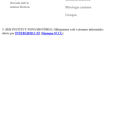
derivada amb la
mateixa llicència.
Mitologia catalana
Llengua
© 2026 INSTITUT NOVA HISTÒRIA | Allotjament web i sistemes informàtics
oferts per
INTERGRID.CAT
(
Opengea SCCL
)