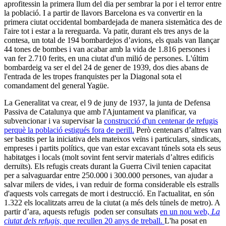
aprofitessin la primera llum del dia per sembrar la por i el terror entre
la població. I a partir de llavors Barcelona es va convertir en la
primera ciutat occidental bombardejada de manera sistemàtica des de
l'aire tot i estar a la rereguarda. Va patir, durant els tres anys de la
contesa, un total de 194 bombardejos d’avions, els quals van llançar
44 tones de bombes i van acabar amb la vida de 1.816 persones i
van fer 2.710 ferits, en una ciutat d'un milió de persones. L'últim
bombardeig va ser el del 24 de gener de 1939, dos dies abans de
l'entrada de les tropes franquistes per la Diagonal sota el
comandament del general Yagüe.
La Generalitat va crear, el 9 de juny de 1937, la junta de Defensa
Passiva de Catalunya que amb l'Ajuntament va planificar, va
subvencionar i va supervisar la
construcció d'un centenar de refugis
perquè la població estigués fora de perill.
Però centenars d’altres van
ser bastits per la iniciativa dels mateixos veïns i particulars, sindicats,
empreses i partits polítics, que van estar excavant túnels sota els seus
habitatges i locals (molt sovint fent servir materials d’altres edificis
derruïts). Els refugis creats durant la Guerra Civil tenien capacitat
per a salvaguardar entre 250.000 i 300.000 persones, van ajudar a
salvar milers de vides, i van reduir de forma considerable els estralls
d'aquests vols carregats de mort i destrucció. En l'actualitat, en són
1.322 els localitzats arreu de la ciutat (a més dels túnels de metro). A
partir d’ara, aquests refugis poden ser consultats
en un nou web,
La
ciutat dels refugis,
que recullen 20 anys de treball.
L'ha posat en