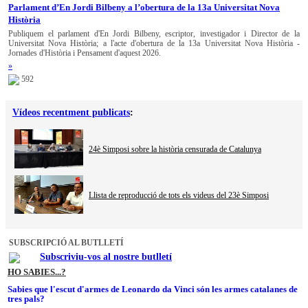
Parlament d’En Jordi Bilbeny a l’obertura de la 13a Universitat Nova
Història
Publiquem el parlament d'En Jordi Bilbeny, escriptor, investigador i Director de la
Universitat Nova Història; a l'acte d'obertura de la 13a Universitat Nova Història -
Jornades d'Història i Pensament d'aquest 2026.
»
592
Vídeos recentment publicats
:
24è Simposi sobre la història censurada de Catalunya
Llista de reproducció de tots els videus del 23è Simposi
SUBSCRIPCIÓ AL BUTLLETÍ
Subscriviu-vos al nostre butlletí
HO SABIES...?
Sabies que l'escut d'armes de Leonardo da Vinci són les armes catalanes de
tres pals?