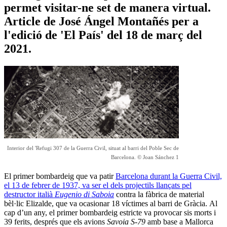
permet visitar-ne set de manera virtual.
Article de José Ángel Montañés per a
l'edició de 'El País' del 18 de març del
2021.
Interior del 'Refugi 307 de la Guerra Civil, situat al barri del Poble Sec de
Barcelona. © Joan Sánchez 1
El primer bombardeig que va patir
Barcelona durant la Guerra Civil,
el 13 de febrer de 1937, va ser el dels projectils llançats pel
destructor italià
Eugenio di Saboia
contra la fàbrica de material
bèl·lic Elizalde, que va ocasionar 18 víctimes al barri de Gràcia. Al
cap d’un any, el primer bombardeig estricte va provocar sis morts i
39 ferits, després que els avions
Savoia S-79
amb base a Mallorca