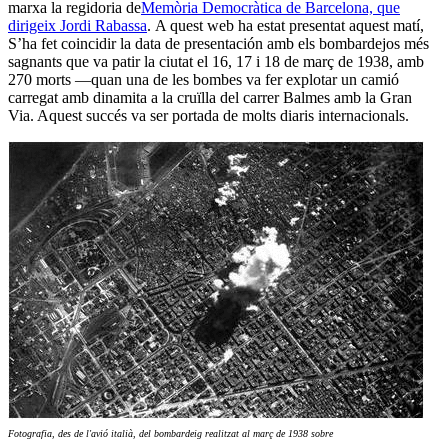
marxa la regidoria de
Memòria Democràtica de Barcelona, que
dirigeix Jordi Rabassa
. A quest web ha estat presentat aquest matí,
S’ha fet coincidir la data de presentación amb els bombardejos més
sagnants que va patir la ciutat el 16, 17 i 18 de març de 1938, amb
270 morts ―quan una de les bombes va fer explotar un camió
carregat amb dinamita a la cruïlla del carrer Balmes amb la Gran
Via. Aquest succés va ser portada de molts diaris internacionals.
Fotografia, des de l'avió italià, del bombardeig realitzat al març de 1938 sobre