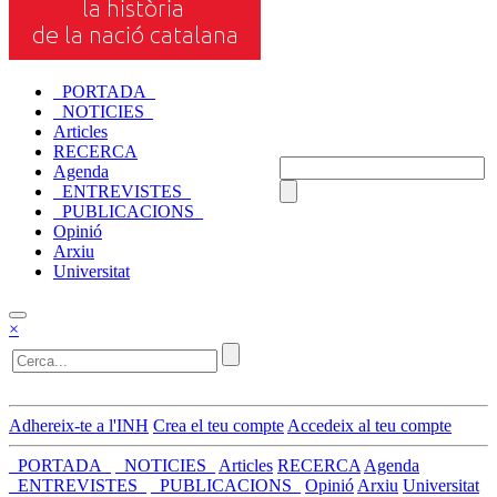
_PORTADA_
_NOTICIES_
Articles
RECERCA
Agenda
_ENTREVISTES_
_PUBLICACIONS_
Opinió
Arxiu
Universitat
×
Adhereix-te a l'INH
Crea el teu compte
Accedeix al teu compte
_PORTADA_
_NOTICIES_
Articles
RECERCA
Agenda
_ENTREVISTES_
_PUBLICACIONS_
Opinió
Arxiu
Universitat