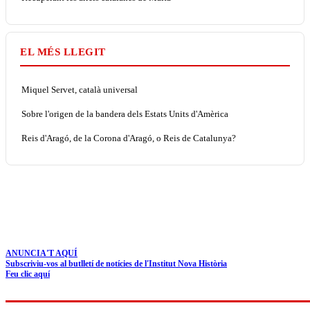
EL MÉS LLEGIT
Miquel Servet, català universal
Sobre l'origen de la bandera dels Estats Units d'Amèrica
Reis d'Aragó, de la Corona d'Aragó, o Reis de Catalunya?
ANUNCIA'T AQUÍ
Subscriviu-vos al butlletí de notícies de l'Institut Nova Història
Feu clic aquí