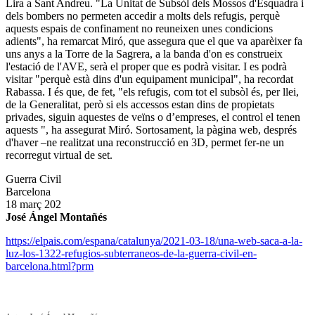
Lira a Sant Andreu. "La Unitat de Subsòl dels Mossos d'Esquadra i
dels bombers no permeten accedir a molts dels refugis, perquè
aquests espais de confinament no reuneixen unes condicions
adients", ha remarcat Miró, que assegura que el que va aparèixer fa
uns anys a la Torre de la Sagrera, a la banda d'on es construeix
l'estació de l'AVE, serà el proper que es podrà visitar. I es podrà
visitar "perquè està dins d'un equipament municipal", ha recordat
Rabassa. I és que, de fet, "els refugis, com tot el subsòl és, per llei,
de la Generalitat, però si els accessos estan dins de propietats
privades, siguin aquestes de veïns o d’empreses, el control el tenen
aquests ", ha assegurat Miró. Sortosament, la pàgina web, després
d'haver –ne realitzat una reconstrucció en 3D, permet fer-ne un
recorregut virtual de set.
Guerra Civil
Barcelona
18 març 202
José Ángel Montañés
https://elpais.com/espana/catalunya/2021-03-18/una-web-saca-a-la-
luz-los-1322-refugios-subterraneos-de-la-guerra-civil-en-
barcelona.html?prm