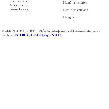
compartiu l'obra
Memòria històrica
derivada amb la
mateixa llicència.
Mitologia catalana
Llengua
© 2026 INSTITUT NOVA HISTÒRIA | Allotjament web i sistemes informàtics
oferts per
INTERGRID.CAT
(
Opengea SCCL
)