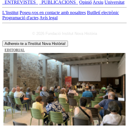
_ENTREVISTES_
_PUBLICACIONS_
Opinió
Arxiu
Universitat
L'Institut
Poseu-vos en contacte amb nosaltres
Butlletí electrònic
Programació d'actes
Avís legal
© 2026 Fundació Institut Nova Història
Adhereix-te a l'Institut Nova Història!
EDITORIAL