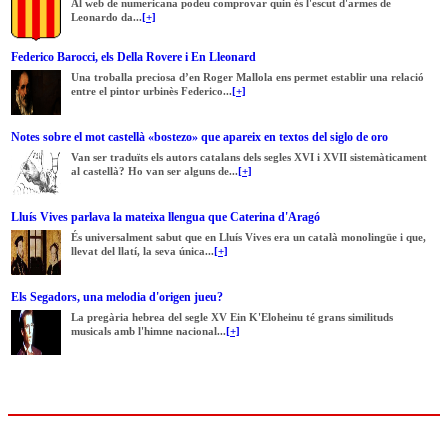
Al web de numericana podeu comprovar quin és l'escut d'armes de
Leonardo da...
[+]
Federico Barocci, els Della Rovere i En Lleonard
Una troballa preciosa d’en Roger Mallola ens permet establir una relació
entre el pintor urbinès Federico...
[+]
Notes sobre el mot castellà «bostezo» que apareix en textos del siglo de oro
Van ser traduïts els autors catalans dels segles XVI i XVII sistemàticament
al castellà? Ho van ser alguns de...
[+]
Lluís Vives parlava la mateixa llengua que Caterina d'Aragó
És universalment sabut que en Lluís Vives era un català monolingüe i que,
llevat del llatí, la seva única...
[+]
Els Segadors, una melodia d'origen jueu?
La pregària hebrea del segle XV Ein K'Eloheinu té grans similituds
musicals amb l'himne nacional...
[+]