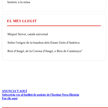
històric a la ruïna
EL MÉS LLEGIT
Miquel Servet, català universal
Sobre l'origen de la bandera dels Estats Units d'Amèrica
Reis d'Aragó, de la Corona d'Aragó, o Reis de Catalunya?
ANUNCIA'T AQUÍ
Subscriviu-vos al butlletí de notícies de l'Institut Nova Història
Feu clic aquí