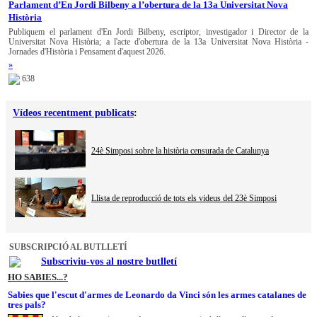
Parlament d’En Jordi Bilbeny a l’obertura de la 13a Universitat Nova
Història
Publiquem el parlament d'En Jordi Bilbeny, escriptor, investigador i Director de la
Universitat Nova Història; a l'acte d'obertura de la 13a Universitat Nova Història -
Jornades d'Història i Pensament d'aquest 2026.
»
638
Vídeos recentment publicats
:
24è Simposi sobre la història censurada de Catalunya
Llista de reproducció de tots els videus del 23è Simposi
SUBSCRIPCIÓ AL BUTLLETÍ
Subscriviu-vos al nostre butlletí
HO SABIES...?
Sabies que l'escut d'armes de Leonardo da Vinci són les armes catalanes de
tres pals?