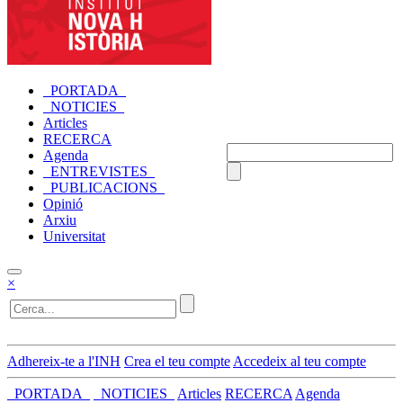
_PORTADA_
_NOTICIES_
Articles
RECERCA
Agenda
_ENTREVISTES_
_PUBLICACIONS_
Opinió
Arxiu
Universitat
×
Adhereix-te a l'INH
Crea el teu compte
Accedeix al teu compte
_PORTADA_
_NOTICIES_
Articles
RECERCA
Agenda