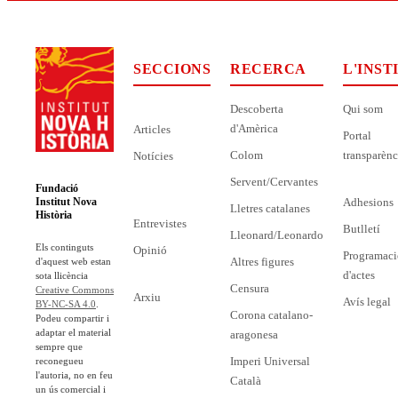
SECCIONS
RECERCA
L'INST
Descoberta
Qui som
d'Amèrica
Articles
Portal
Colom
transparènc
Notícies
Servent/Cervantes
Fundació
Adhesions
Institut Nova
Lletres catalanes
Història
Entrevistes
Butlletí
Lleonard/Leonardo
Els continguts
Opinió
Programaci
Altres figures
d'aquest web estan
d'actes
sota llicència
Censura
Creative Commons
Arxiu
Avís legal
BY-NC-SA 4.0
.
Corona catalano-
Podeu compartir i
adaptar el material
aragonesa
sempre que
Imperi Universal
reconegueu
l'autoria, no en feu
Català
un ús comercial i