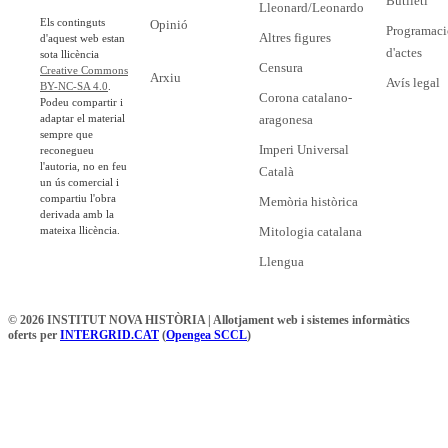
Butlletí
Lleonard/Leonardo
Els continguts
Opinió
Programaci
Altres figures
d'aquest web estan
d'actes
sota llicència
Censura
Creative Commons
Arxiu
Avís legal
BY-NC-SA 4.0
.
Corona catalano-
Podeu compartir i
adaptar el material
aragonesa
sempre que
Imperi Universal
reconegueu
l'autoria, no en feu
Català
un ús comercial i
compartiu l'obra
Memòria històrica
derivada amb la
mateixa llicència.
Mitologia catalana
Llengua
© 2026 INSTITUT NOVA HISTÒRIA | Allotjament web i sistemes informàtics
oferts per
INTERGRID.CAT
(
Opengea SCCL
)