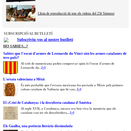
Llista de reproducció de tots els videus del 23è Simposi
SUBSCRIPCIÓ AL BUTLLETÍ
Subscriviu-vos al nostre butlletí
HO SABIES...?
Sabies que l'escut d'armes de Leonardo da Vinci són les armes catalanes de
tres pals?
Al web de numericana podeu comprovar quin és l'escut d'armes de
Leonardo da...
[+]
L'orxata valenciana a Mèxic
És més probable que l'orxata mexicana fos portada a Mèxic pels primers
colons catalans de València que hi van...
[+]
El «Crisi de Catalunya» i la descoberta catalana d'Amèrica
Al segle XVII, a Catalunya, encara era ben viva la memòria que els
catalans van ser els descobridors,...
[+]
Els Gualba, una potència literària dissimulada