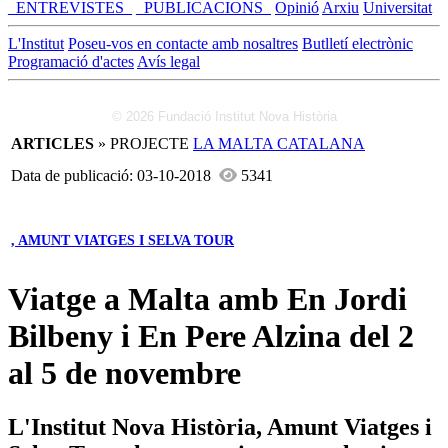
_ENTREVISTES_
_PUBLICACIONS_
Opinió
Arxiu
Universitat
L'Institut
Poseu-vos en contacte amb nosaltres
Butlletí electrònic
Programació d'actes
Avís legal
© 2026 Fundació Institut Nova Història
ARTICLES
» PROJECTE
LA MALTA CATALANA
Data de publicació: 03-10-2018
5341
, AMUNT VIATGES I SELVA TOUR
Viatge a Malta amb En Jordi
Bilbeny i En Pere Alzina del 2
al 5 de novembre
L'Institut Nova Història, Amunt Viatges i