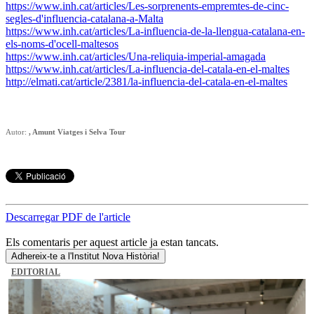
https://www.inh.cat/articles/Les-sorprenents-empremtes-de-cinc-
segles-d'influencia-catalana-a-Malta
https://www.inh.cat/articles/La-influencia-de-la-llengua-catalana-en-
els-noms-d'ocell-maltesos
https://www.inh.cat/articles/Una-reliquia-imperial-amagada
https://www.inh.cat/articles/La-influencia-del-catala-en-el-maltes
http://elmati.cat/article/2381/la-influencia-del-catala-en-el-maltes
Autor:
, Amunt Viatges i Selva Tour
Descarregar PDF de l'article
Els comentaris per aquest article ja estan tancats.
Adhereix-te a l'Institut Nova Història!
EDITORIAL