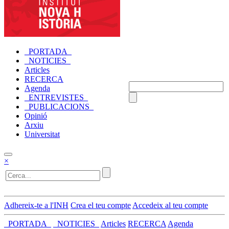
_PORTADA_
_NOTICIES_
Articles
RECERCA
Agenda
_ENTREVISTES_
_PUBLICACIONS_
Opinió
Arxiu
Universitat
×
Adhereix-te a l'INH
Crea el teu compte
Accedeix al teu compte
_PORTADA_
_NOTICIES_
Articles
RECERCA
Agenda