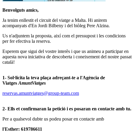
Benvolguts amics,
Ja tenim enllestit el circuit del viatge a Malta. Hi anirem
acompanyats d'En Jordi Bilbeny i del biòleg Pere Alzina.
Us n'adjuntem la proposta, així com el pressupost i les condicions
per fer efectiva la reserva.
Esperem que sigui del vostre interès i que us animeu a participar en
aquesta nova iniciativa de descoberta i coneixement del nostre passat
català!
1- Sol·licita la teva plaça adreçant-te a l'Agència de
Viatges
AmuntViatges
reservas.amuntviatges@group-team.com
2- Ells et confirmaran la petició i es posaran en contacte amb tu.
Per a qualsevol dubte us podeu posar en contacte amb
l'Esther: 619786611