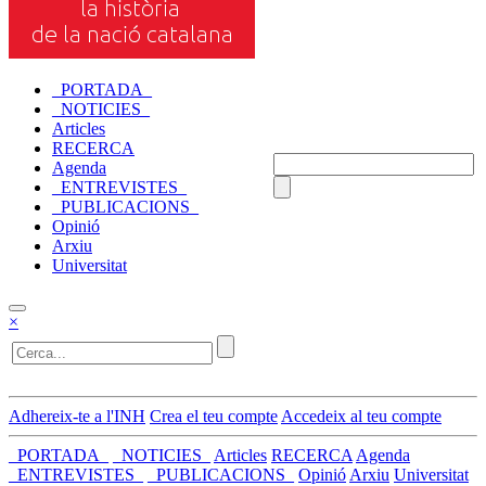
_PORTADA_
_NOTICIES_
Articles
RECERCA
Agenda
_ENTREVISTES_
_PUBLICACIONS_
Opinió
Arxiu
Universitat
×
Adhereix-te a l'INH
Crea el teu compte
Accedeix al teu compte
_PORTADA_
_NOTICIES_
Articles
RECERCA
Agenda
_ENTREVISTES_
_PUBLICACIONS_
Opinió
Arxiu
Universitat