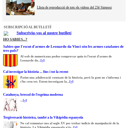
Llista de reproducció de tots els videus del 23è Simposi
SUBSCRIPCIÓ AL BUTLLETÍ
Subscriviu-vos al nostre butlletí
HO SABIES...?
Sabies que l'escut d'armes de Leonardo da Vinci són les armes catalanes de
tres pals?
Al web de numericana podeu comprovar quin és l'escut d'armes de
Leonardo da...
[+]
Cal investigar la història ... fins i tot la recent
Patim una adulteració constant de la història, però la gent no s'informa i
s'ho creu tot. Estem investigant la...
[+]
Catalunya, bressol de l'esgrima moderna
...
[+]
Tergiversació històrica, també a la Vikipèdia espanyola
No cal remuntar-nos al segle XV per trobar indicis de manipulació de la
història. La Vikipèdia espanyola n'és...
[+]