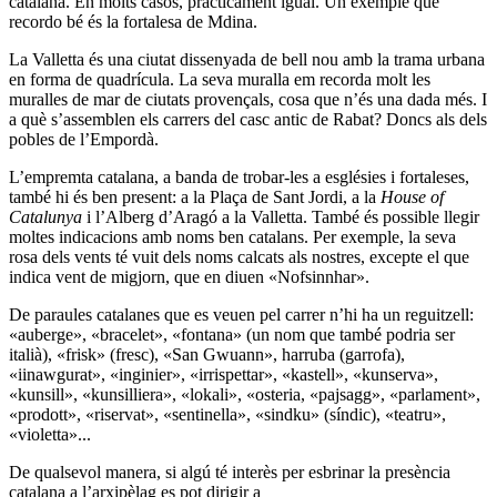
catalana. En molts casos, pràcticament igual. Un exemple que
recordo bé és la fortalesa de Mdina.
La Valletta és una ciutat dissenyada de bell nou amb la trama urbana
en forma de quadrícula. La seva muralla em recorda molt les
muralles de mar de ciutats provençals, cosa que n’és una dada més. I
a què s’assemblen els carrers del casc antic de Rabat? Doncs als dels
pobles de l’Empordà.
L’empremta catalana, a banda de trobar-les a esglésies i fortaleses,
també hi és ben present: a la Plaça de Sant Jordi, a la
House of
Catalunya
i l’Alberg d’Aragó a la Valletta. També és possible llegir
moltes indicacions amb noms ben catalans. Per exemple, la seva
rosa dels vents té vuit dels noms calcats als nostres, excepte el que
indica vent de migjorn, que en diuen «Nofsinnhar».
De paraules catalanes que es veuen pel carrer n’hi ha un reguitzell:
«auberge», «bracelet», «fontana» (un nom que també podria ser
italià), «frisk» (fresc), «San Gwuann», harruba (garrofa),
«iinawgurat», «inginier», «irrispettar», «kastell», «kunserva»,
«kunsill», «kunsilliera», «lokali», «osteria, «pajsagg», «parlament»,
«prodott», «riservat», «sentinella», «sindku» (síndic), «teatru»,
«violetta»...
De qualsevol manera, si algú té interès per esbrinar la presència
catalana a l’arxipèlag es pot dirigir a