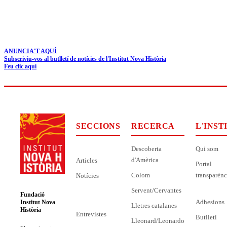
ANUNCIA'T AQUÍ
Subscriviu-vos al butlletí de notícies de l'Institut Nova Història
Feu clic aquí
SECCIONS
RECERCA
L'INST
Descoberta
Qui som
d'Amèrica
Articles
Portal
Colom
transparènc
Notícies
Servent/Cervantes
Fundació
Adhesions
Institut Nova
Lletres catalanes
Història
Entrevistes
Butlletí
Lleonard/Leonardo