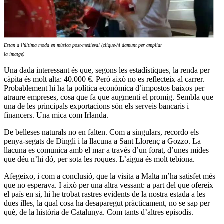
Estan a l’última moda en música post-medieval (clique-hi damunt per ampliar
la imatge)
Una dada interessant és que, segons les estadístiques, la renda per
càpita és molt alta: 40.000 €. Però això no es reflecteix al carrer.
Probablement hi ha la política econòmica d’impostos baixos per
atraure empreses, cosa que fa que augmenti el promig. Sembla que
una de les principals exportacions són els serveis bancaris i
financers. Una mica com Irlanda.
De belleses naturals no en falten. Com a singulars, recordo els
penya-segats de Dingli i la llacuna a Sant Llorenç a Gozzo. La
llacuna es comunica amb el mar a través d’un forat, d’unes mides
que déu n’hi dó, per sota les roques. L’aigua és molt tebiona.
Afegeixo, i com a conclusió, que la visita a Malta m’ha satisfet més
que no esperava. I això per una altra vessant: a part del que ofereix
el país en si, hi he trobat rastres evidents de la nostra estada a les
dues illes, la qual cosa ha desaparegut pràcticament, no se sap per
què, de la història de Catalunya. Com tants d’altres episodis.