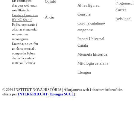
Els continguts
Opinió
Programaci
Altres figures
d'aquest web estan
d'actes
sota llicència
Censura
Creative Commons
Arxiu
Avís legal
BY-NC-SA 4.0
.
Corona catalano-
Podeu compartir i
adaptar el material
aragonesa
sempre que
Imperi Universal
reconegueu
l'autoria, no en feu
Català
un ús comercial i
compartiu l'obra
Memòria històrica
derivada amb la
mateixa llicència.
Mitologia catalana
Llengua
© 2026 INSTITUT NOVA HISTÒRIA | Allotjament web i sistemes informàtics
oferts per
INTERGRID.CAT
(
Opengea SCCL
)