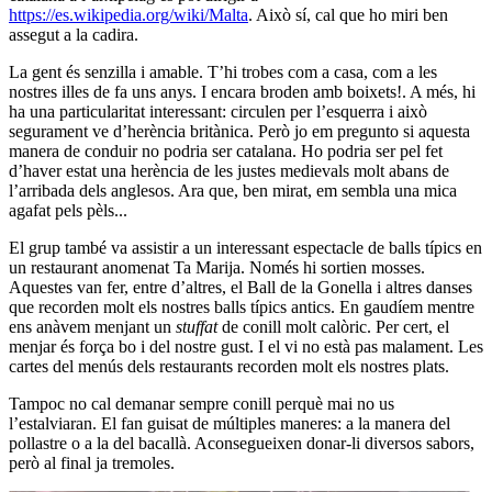
https://es.wikipedia.org/wiki/Malta
. Això sí, cal que ho miri ben
assegut a la cadira.
La gent és senzilla i amable. T’hi trobes com a casa, com a les
nostres illes de fa uns anys. I encara broden amb boixets!. A més, hi
ha una particularitat interessant: circulen per l’esquerra i això
segurament ve d’herència britànica. Però jo em pregunto si aquesta
manera de conduir no podria ser catalana. Ho podria ser pel fet
d’haver estat una herència de les justes medievals molt abans de
l’arribada dels anglesos. Ara que, ben mirat, em sembla una mica
agafat pels pèls...
El grup també va assistir a un interessant espectacle de balls típics en
un restaurant anomenat Ta Marija. Només hi sortien mosses.
Aquestes van fer, entre d’altres, el Ball de la Gonella i altres danses
que recorden molt els nostres balls típics antics. En gaudíem mentre
ens anàvem menjant un
stuffat
de conill molt calòric. Per cert, el
menjar és força bo i del nostre gust. I el vi no està pas malament. Les
cartes del menús dels restaurants recorden molt els nostres plats.
Tampoc no cal demanar sempre conill perquè mai no us
l’estalviaran. El fan guisat de múltiples maneres: a la manera del
pollastre o a la del bacallà. Aconsegueixen donar-li diversos sabors,
però al final ja tremoles.