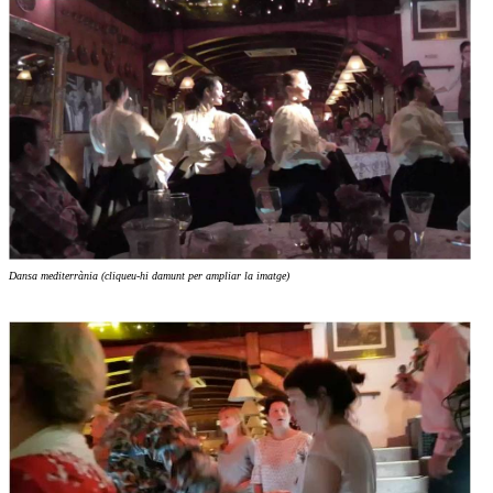
Dansa mediterrània (cliqueu-hi damunt per ampliar la imatge)