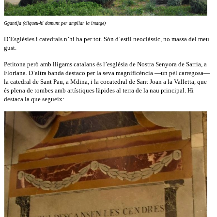
Ggantija (cliqueu-hi damunt per ampliar la imatge)
D’Esglésies i catedrals n’hi ha per tot. Són d’estil neoclàssic, no massa del meu
gust.
Petitona però amb lligams catalans és l’església de Nostra Senyora de Sarria, a
Floriana. D’altra banda destaco per la seva magnificència —un pèl carregosa—
la catedral de Sant Pau, a Mdina, i la cocatedral de Sant Joan a la Valletta, que
és plena de tombes amb artístiques làpides al terra de la nau principal. Hi
destaca la que segueix: