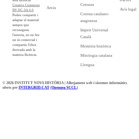
sota llicència
Censura
Creative Commons
Arxiu
Avís legal
BY-NC-SA 4.0
.
Corona catalano-
Podeu compartir i
adaptar el material
aragonesa
sempre que
Imperi Universal
reconegueu
l'autoria, no en feu
Català
un ús comercial i
compartiu l'obra
Memòria històrica
derivada amb la
mateixa llicència.
Mitologia catalana
Llengua
© 2026 INSTITUT NOVA HISTÒRIA | Allotjament web i sistemes informàtics
oferts per
INTERGRID.CAT
(
Opengea SCCL
)