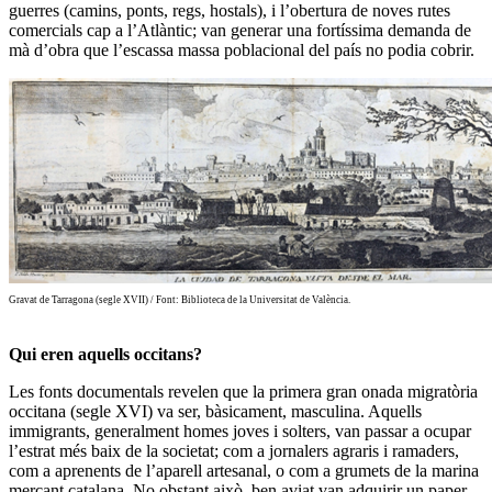
guerres (camins, ponts, regs, hostals), i l’obertura de noves rutes
comercials cap a l’Atlàntic; van generar una
fortíssima demanda de
mà d’obra que l’escassa massa poblacional del país no podia cobrir.
Gravat de Tarragona (segle XVII) / Font: Biblioteca de la Universitat de València.
Qui eren aquells occitans?
Les fonts documentals revelen que la primera gran onada migratòria
occitana (segle XVI)
va ser, bàsicament, masculina
. Aquells
immigrants, generalment homes joves i solters, van passar a ocupar
l’estrat més baix de la societat; com a
jornalers agraris i ramaders,
com a aprenents de l’aparell artesanal, o com a grumets de la marina
mercant catalana
. No obstant això, ben aviat van adquirir un paper