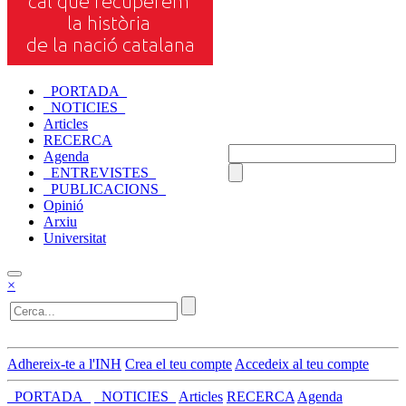
_PORTADA_
_NOTICIES_
Articles
RECERCA
Agenda
_ENTREVISTES_
_PUBLICACIONS_
Opinió
Arxiu
Universitat
×
Adhereix-te a l'INH
Crea el teu compte
Accedeix al teu compte
_PORTADA_
_NOTICIES_
Articles
RECERCA
Agenda