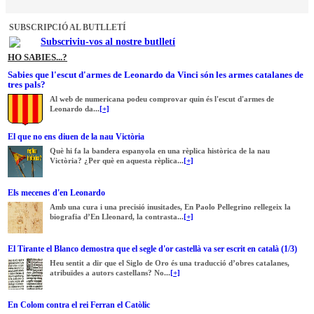
SUBSCRIPCIÓ AL BUTLLETÍ
Subscriviu-vos al nostre butlletí
HO SABIES...?
Sabies que l'escut d'armes de Leonardo da Vinci són les armes catalanes de
tres pals?
Al web de numericana podeu comprovar quin és l'escut d'armes de
Leonardo da...
[+]
El que no ens diuen de la nau Victòria
Què hi fa la bandera espanyola en una rèplica històrica de la nau
Victòria? ¿Per què en aquesta rèplica...
[+]
Els mecenes d'en Leonardo
Amb una cura i una precisió inusitades, En Paolo Pellegrino rellegeix la
biografia d’En Lleonard, la contrasta...
[+]
El Tirante el Blanco demostra que el segle d'or castellà va ser escrit en català (1/3)
Heu sentit a dir que el Siglo de Oro és una traducció d’obres catalanes,
atribuïdes a autors castellans? No...
[+]
En Colom contra el rei Ferran el Catòlic