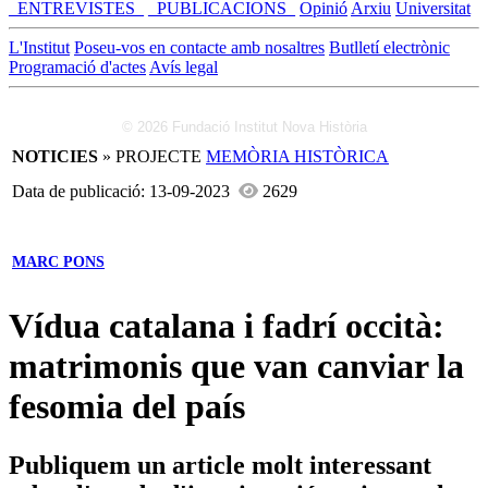
_ENTREVISTES_
_PUBLICACIONS_
Opinió
Arxiu
Universitat
L'Institut
Poseu-vos en contacte amb nosaltres
Butlletí electrònic
Programació d'actes
Avís legal
© 2026 Fundació Institut Nova Història
NOTICIES
» PROJECTE
MEMÒRIA HISTÒRICA
Data de publicació: 13-09-2023
2629
MARC PONS
Vídua catalana i fadrí occità:
matrimonis que van canviar la
fesomia del país
Publiquem un article molt interessant