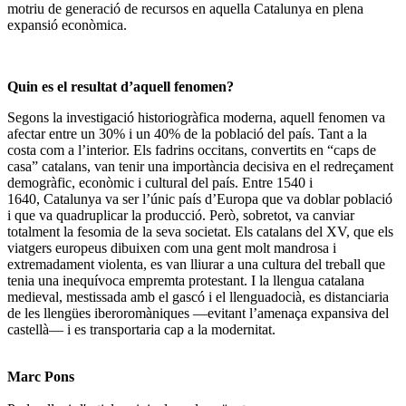
motriu
de generació de recursos en aquella Catalunya en plena
expansió econòmica.
Quin es el resultat d’aquell fenomen?
Segons la investigació historiogràfica moderna,
aquell fenomen va
afectar entre un 30% i un 40% de la població del país
. Tant a la
costa com a l’interior. Els fadrins occitans, convertits en “caps de
casa” catalans, van tenir una importància decisiva en el redreçament
demogràfic, econòmic i cultural del país. Entre 1540 i
1640,
Catalunya va ser l’únic país d’Europa que va doblar població
i que va quadruplicar la producció
. Però, sobretot, va canviar
totalment la fesomia de la seva societat. Els catalans del XV, que els
viatgers europeus dibuixen com una gent molt mandrosa i
extremadament violenta, es van lliurar a una
cultura del treball que
tenia una inequívoca empremta protestant
. I la llengua catalana
medieval, mestissada amb el gascó i el llenguadocià, es distanciaria
de les llengües iberoromàniques —evitant l’amenaça expansiva del
castellà— i es transportaria cap a la modernitat.
Marc Pons