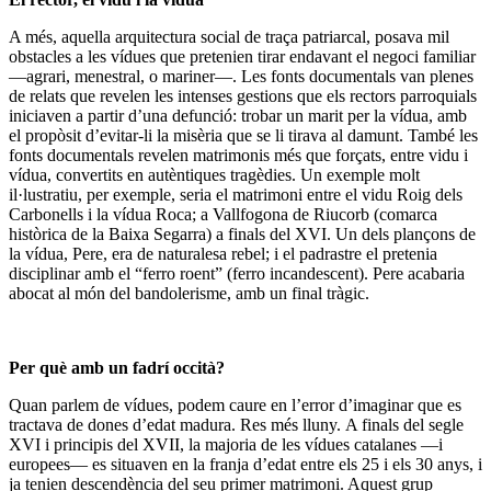
A més, aquella arquitectura social de traça patriarcal, posava mil
obstacles a les vídues que pretenien tirar endavant el negoci familiar
—agrari, menestral, o mariner—. Les fonts documentals van plenes
de relats que revelen les intenses gestions que els rectors parroquials
iniciaven a partir d’una defunció:
trobar un marit per la vídua, amb
el propòsit d’evitar-li la misèria que se li tirava al damunt
. També les
fonts documentals revelen matrimonis més que forçats, entre vidu i
vídua, convertits en autèntiques tragèdies. Un exemple molt
il·lustratiu, per exemple, seria el matrimoni entre el vidu
Roig dels
Carbonells
i la vídua
Roca;
a Vallfogona de Riucorb (comarca
històrica de la Baixa Segarra) a finals del XVI. Un dels plançons de
la vídua, Pere, era de naturalesa rebel; i el padrastre el pretenia
disciplinar amb el “ferro roent” (ferro incandescent). Pere acabaria
abocat al món del bandolerisme, amb un final tràgic.
Per què amb un fadrí occità?
Quan parlem de vídues, podem caure en l’error d’imaginar que es
tractava de dones d’edat madura. Res més lluny.
A finals del segle
XVI i principis del XVII, la majoria de les vídues catalanes
—
i
europees
—
es situaven en la franja d’edat entre els 25 i els 30 anys
, i
ja tenien descendència del seu primer matrimoni. Aquest grup