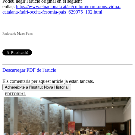
Podeu llegir l'article original en el següent
enllaç:
https://www.elnacional.cat/ca/cultura/marc-pons-vidua-
catalana-fadri-occita-fesomia-pais_629975_102.html
Redacció:
Marc Pons
Descarregar PDF de l'article
Els comentaris per aquest article ja estan tancats.
Adhereix-te a l'Institut Nova Història!
EDITORIAL