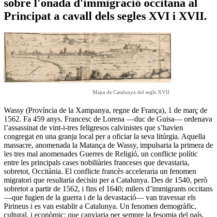
sobre l'onada d'immigració occitana al
Principat a cavall dels segles XVI i XVII.
Mapa de Catalunya del segle XVII.
Wassy (Província de la Xampanya, regne de França), 1 de març de
1562. Fa 459 anys. Francesc de Lorena —duc de Guisa— ordenava
l’assassinat de vint-i-tres feligresos calvinistes que s’havien
congregat en una granja local per a oficiar la seva litúrgia. Aquella
massacre, anomenada la Matança de Wassy, impulsaria la primera de
les tres mal anomenades Guerres de Religió, un conflicte polític
entre les principals cases nobiliàries franceses que devastaria,
sobretot, Occitània. El conflicte francès acceleraria un fenomen
migratori que resultaria decisiu per a Catalunya. Des de 1540, però
sobretot a partir de 1562, i fins el 1640; milers d’immigrants occitans
—que fugien de la guerra i de la devastació— van travessar els
Pirineus i es van establir a Catalunya. Un fenomen demogràfic,
cultural, i econòmic; que canviaria per sempre la fesomia del país.