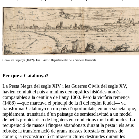
Gravat de Perpinyà (1642) / Font: Arxiu Departamental dels Pirineus Orientals.
Per què a Catalunya?
La Pesta Negra del segle XIV i les Guerres Civils del segle XV,
havien conduit el país a
mínims demogràfics històrics
només
comparables a la centúria de l’any 1000. Però la victòria remença
(1486) —que marcava el principi de la fi del règim feudal— va
transformar
Catalunya en un país d’oportunitats
; en una societat que,
ràpidament,
transitaria d’un paisatge de semiesclavitud a un model
de petits propietaris o de llogaters en condicions molt millorades
. La
recuperació de masos i finques abandonats durant la pesta i els seus
rebrots; la transformació de grans masses forestals en terres de
conreu; la reconstrucció d’infraestructures destruïdes durant les