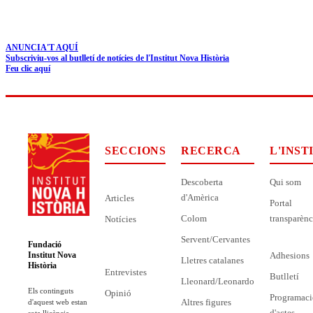
ANUNCIA'T AQUÍ
Subscriviu-vos al butlletí de notícies de l'Institut Nova Història
Feu clic aquí
SECCIONS
RECERCA
L'INST
Descoberta
Qui som
d'Amèrica
Articles
Portal
Colom
transparènc
Notícies
Servent/Cervantes
Fundació
Adhesions
Institut Nova
Lletres catalanes
Història
Entrevistes
Butlletí
Lleonard/Leonardo
Els continguts
Opinió
Programaci
Altres figures
d'aquest web estan
d'actes