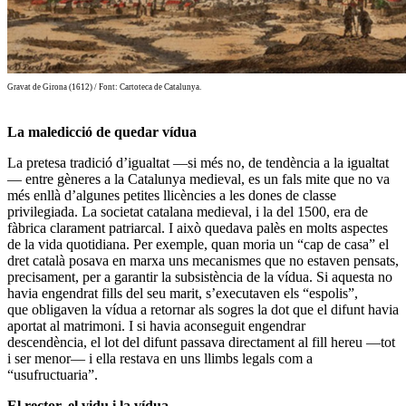
Gravat de Girona (1612) / Font: Cartoteca de Catalunya.
La maledicció de quedar vídua
La pretesa tradició d’igualtat —si més no, de tendència a la igualtat
— entre gèneres a la Catalunya medieval, es un fals mite que no va
més enllà d’algunes petites llicències a les dones de classe
privilegiada.
La societat catalana medieval, i la del 1500, era de
fàbrica clarament patriarcal
. I això quedava palès en molts aspectes
de la vida quotidiana. Per exemple, quan moria un “cap de casa” el
dret català posava en marxa uns mecanismes que no estaven pensats,
precisament, per a garantir la subsistència de la vídua. Si aquesta no
havia engendrat fills del seu marit, s’executaven els “espolis”,
que
obligaven la vídua a retornar als sogres la dot que el difunt havia
aportat al matrimoni
. I si havia aconseguit engendrar
descendència,
el lot del difunt passava directament al fill hereu
—
tot
i ser menor
—
i ella restava en uns llimbs legals com a
“usufructuaria
”.
El rector, el vidu i la vídua