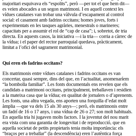
majoritari esquivava els “espolits”, però —per tot el que hem dit—
es veien abocades a un segon matrimoni. I en aquell context les
vídues catalanes van trobar una
vàlvula d’escapament al control
social: el casament amb fadrins occitans
; homes joves, forts i
experimentats en les tasques agràries, menestrals o marineres;
capacitats per a assumir el rol de “cap de casa”; i, sobretot, de tria
directa. En aquests casos,
la iniciativa
—
i la tria
—
corria a càrrec de
la vídua;
i el paper del rector parroquial quedava, pràcticament,
limitat a l’ofici del sagrament matrimonial.
Qui eren els fadrins occitans?
Els matrimonis entre vídues catalanes i fadrins occitans es van
concertar, quasi sempre, dins del que, en l’actualitat, anomenaríem
“la bombolla familiar”. Les fonts documentals ens revelen que
els
candidats a matrimoni occitans, principalment, treballaven i residien
a la mateixa casa que la vídua; en qualitat de jornalers o d’aprenents
.
Les fonts, una altra vegada, ens aporten una forquilla d’edat molt
àmplia —que va dels 15 als 30 anys—; però,
els matrimonis entre
un fadrí de 16 o 17 anys, i una vídua de 26 o 27; son molt habituals
.
En aquella tria hi jugaven molts factors. I
la joventut del nou marit
era vista com una garantia de longevitat i de reproducció
, que en
aquella societat de petits propietaris tenia molta importància:
els
“braços per a treballar” (la descendència) eren l’autèntica força