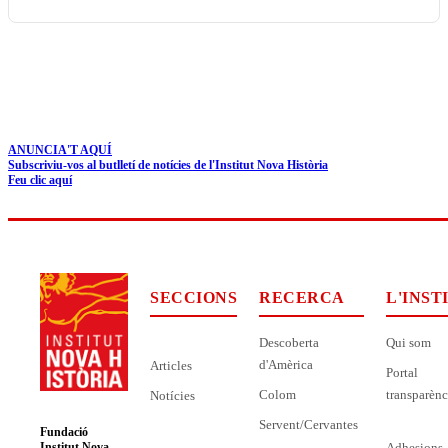
ANUNCIA'T AQUÍ
Subscriviu-vos al butlletí de notícies de l'Institut Nova Història
Feu clic aquí
SECCIONS
RECERCA
L'INST
Descoberta
Qui som
d'Amèrica
Articles
Portal
Colom
transparènc
Notícies
Servent/Cervantes
Fundació
Adhesions
Institut Nova