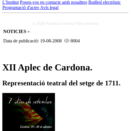
L'Institut
Poseu-vos en contacte amb nosaltres
Butlletí electrònic
Programació d'actes
Avís legal
© 2026 Fundació Institut Nova Història
NOTICIES
»
Data de publicació: 19-08-2008
8004
XII Aplec de Cardona.
Representació teatral del setge de 1711.