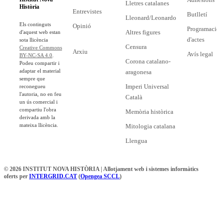
Lletres catalanes
Història
Entrevistes
Butlletí
Lleonard/Leonardo
Els continguts
Opinió
Programaci
Altres figures
d'aquest web estan
d'actes
sota llicència
Censura
Creative Commons
Arxiu
Avís legal
BY-NC-SA 4.0
.
Corona catalano-
Podeu compartir i
adaptar el material
aragonesa
sempre que
Imperi Universal
reconegueu
l'autoria, no en feu
Català
un ús comercial i
compartiu l'obra
Memòria històrica
derivada amb la
mateixa llicència.
Mitologia catalana
Llengua
© 2026 INSTITUT NOVA HISTÒRIA | Allotjament web i sistemes informàtics
oferts per
INTERGRID.CAT
(
Opengea SCCL
)