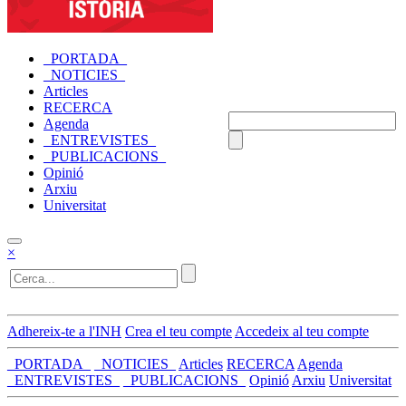
_PORTADA_
_NOTICIES_
Articles
RECERCA
Agenda
_ENTREVISTES_
_PUBLICACIONS_
Opinió
Arxiu
Universitat
×
Adhereix-te a l'INH
Crea el teu compte
Accedeix al teu compte
_PORTADA_
_NOTICIES_
Articles
RECERCA
Agenda
_ENTREVISTES_
_PUBLICACIONS_
Opinió
Arxiu
Universitat