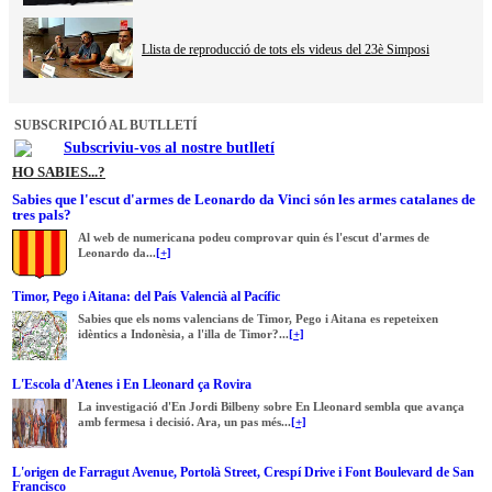
Llista de reproducció de tots els videus del 23è Simposi
SUBSCRIPCIÓ AL BUTLLETÍ
Subscriviu-vos al nostre butlletí
HO SABIES...?
Sabies que l'escut d'armes de Leonardo da Vinci són les armes catalanes de
tres pals?
Al web de numericana podeu comprovar quin és l'escut d'armes de
Leonardo da...
[+]
Timor, Pego i Aitana: del País Valencià al Pacífic
Sabies que els noms valencians de Timor, Pego i Aitana es repeteixen
idèntics a Indonèsia, a l'illa de Timor?...
[+]
L'Escola d'Atenes i En Lleonard ça Rovira
La investigació d'En Jordi Bilbeny sobre En Lleonard sembla que avança
amb fermesa i decisió. Ara, un pas més...
[+]
L'origen de Farragut Avenue, Portolà Street, Crespí Drive i Font Boulevard de San
Francisco