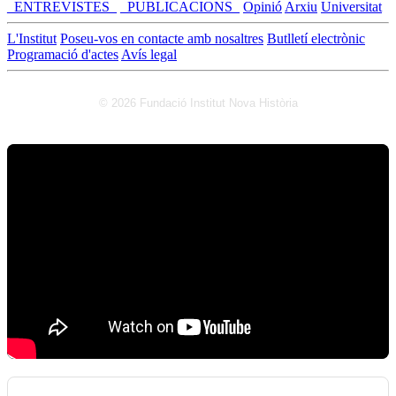
_ENTREVISTES_
_PUBLICACIONS_
Opinió
Arxiu
Universitat
L'Institut
Poseu-vos en contacte amb nosaltres
Butlletí electrònic
Programació d'actes
Avís legal
© 2026 Fundació Institut Nova Història