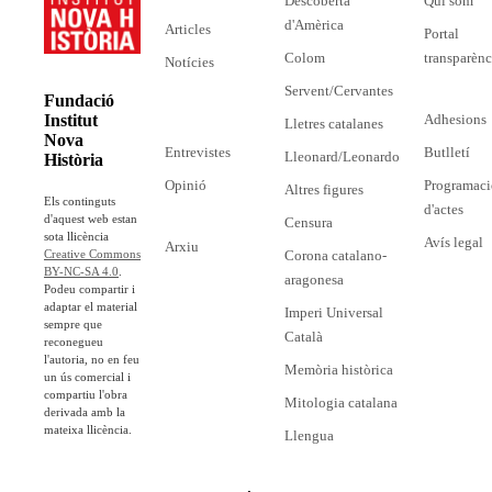
Descoberta
Qui som
d'Amèrica
Articles
Portal
Colom
transparènc
Notícies
Servent/Cervantes
Fundació
Adhesions
Institut
Lletres catalanes
Nova
Entrevistes
Butlletí
Lleonard/Leonardo
Història
Opinió
Programaci
Altres figures
Els continguts
d'actes
d'aquest web estan
Censura
sota llicència
Avís legal
Arxiu
Corona catalano-
Creative Commons
BY-NC-SA 4.0
.
aragonesa
Podeu compartir i
adaptar el material
Imperi Universal
sempre que
Català
reconegueu
l'autoria, no en feu
Memòria històrica
un ús comercial i
compartiu l'obra
Mitologia catalana
derivada amb la
mateixa llicència.
Llengua