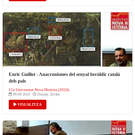
Enric Guillot - Anacronismes del senyal heràldic català
dels pals
11a Universitat Nova Història (2024)
09-09-2024 ·
Durada: 2h14m
VISUALITZA