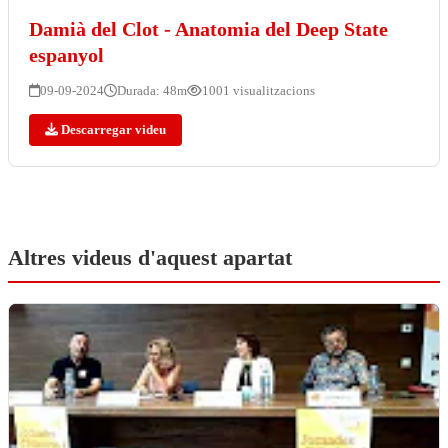
Damià del Clot - Anatomia del Deep State
espanyol
09-09-2024
Durada: 48m
1001 visualitzacions
Descarregar videu
Altres videus d'aquest apartat