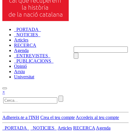
_PORTADA_
_NOTICIES_
Articles
RECERCA
Agenda
_ENTREVISTES_
_PUBLICACIONS_
Opinió
Arxiu
Universitat
×
Adhereix-te a l'INH
Crea el teu compte
Accedeix al teu compte
_PORTADA_
_NOTICIES_
Articles
RECERCA
Agenda