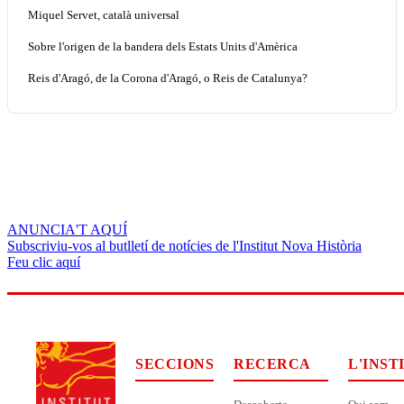
Miquel Servet, català universal
Sobre l'origen de la bandera dels Estats Units d'Amèrica
Reis d'Aragó, de la Corona d'Aragó, o Reis de Catalunya?
ANUNCIA'T AQUÍ
Subscriviu-vos al butlletí de notícies de l'Institut Nova Història
Feu clic aquí
SECCIONS
RECERCA
L'INST