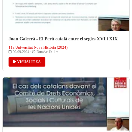
Joan Galcerà - El Perú català entre el segles XVI i XIX
11a Universitat Nova Història (2024)
09-09-2024 ·
Durada: 1h11m
VISUALITZA