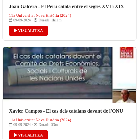
Joan Galcerà - El Perú català entre el segles XVI i XIX
11a Universitat Nova Història (2024)
09-09-2024 ·
Durada: 1h11m
VISUALITZA
Xavier Campos - El cas dels catalans davant de l’ONU
11a Universitat Nova Història (2024)
09-09-2024 ·
Durada: 53m
VISUALITZA