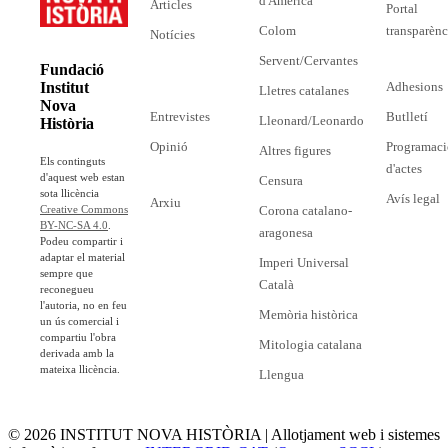
d'Amèrica
Articles
Portal
Colom
transparènc
Notícies
Servent/Cervantes
Fundació
Adhesions
Institut
Lletres catalanes
Nova
Entrevistes
Butlletí
Lleonard/Leonardo
Història
Opinió
Programaci
Altres figures
Els continguts
d'actes
d'aquest web estan
Censura
sota llicència
Avís legal
Arxiu
Corona catalano-
Creative Commons
BY-NC-SA 4.0
.
aragonesa
Podeu compartir i
adaptar el material
Imperi Universal
sempre que
Català
reconegueu
l'autoria, no en feu
Memòria històrica
un ús comercial i
compartiu l'obra
Mitologia catalana
derivada amb la
mateixa llicència.
Llengua
© 2026 INSTITUT NOVA HISTÒRIA | Allotjament web i sistemes