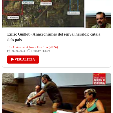
Enric Guillot - Anacronismes del senyal heràldic català
dels pals
11a Universitat Nova Història (2024)
09-09-2024 ·
Durada: 2h14m
VISUALITZA