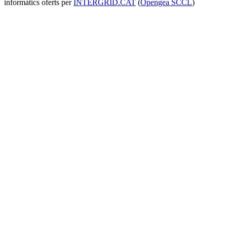
informàtics oferts per
INTERGRID.CAT
(
Opengea SCCL
)