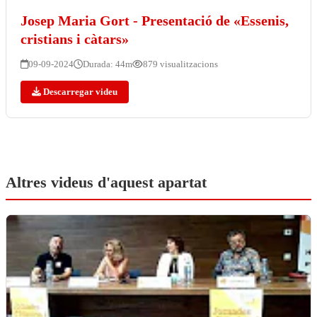
Josep Maria Gort - Presentació de «Essenis,
cristians i càtars»
09-09-2024
Durada: 44m
879 visualitzacions
Descarregar videu
Altres videus d'aquest apartat