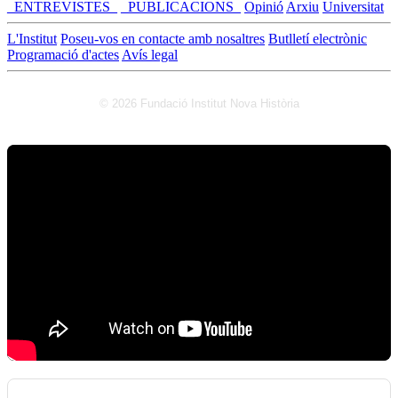
_ENTREVISTES_
_PUBLICACIONS_
Opinió
Arxiu
Universitat
L'Institut
Poseu-vos en contacte amb nosaltres
Butlletí electrònic
Programació d'actes
Avís legal
© 2026 Fundació Institut Nova Història