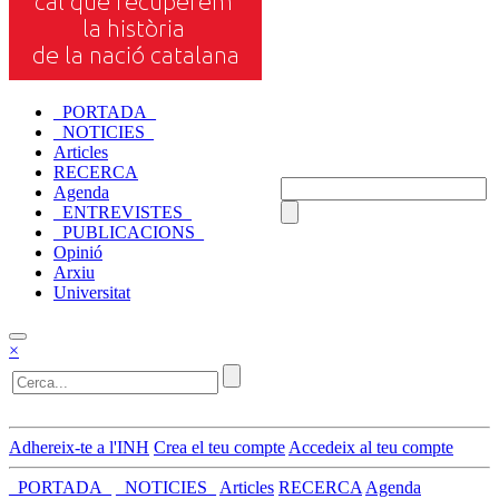
_PORTADA_
_NOTICIES_
Articles
RECERCA
Agenda
_ENTREVISTES_
_PUBLICACIONS_
Opinió
Arxiu
Universitat
×
Adhereix-te a l'INH
Crea el teu compte
Accedeix al teu compte
_PORTADA_
_NOTICIES_
Articles
RECERCA
Agenda