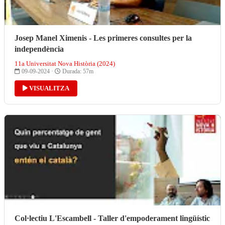
Josep Manel Ximenis - Les primeres consultes per la
independència
11a Universitat Nova Història (2024)
09-09-2024 ·
Durada: 57m
VISUALITZA
Col·lectiu L'Escambell - Taller d'empoderament lingüístic