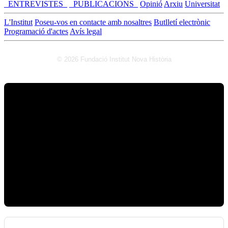
_ENTREVISTES_
_PUBLICACIONS_
Opinió
Arxiu
Universitat
L'Institut
Poseu-vos en contacte amb nosaltres
Butlletí electrònic
Programació d'actes
Avís legal
© 2026 Fundació Institut Nova Història