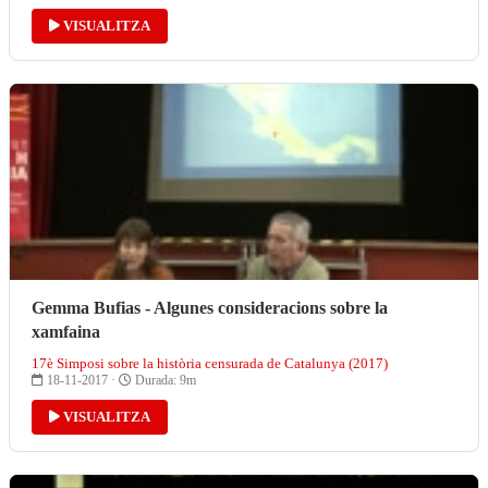
VISUALITZA
Gemma Bufias - Algunes consideracions sobre la
xamfaina
17è Simposi sobre la història censurada de Catalunya (2017)
18-11-2017 ·
Durada: 9m
VISUALITZA