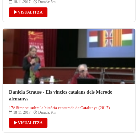
18-11-2017 ·
Durada: 5m
VISUALITZA
Daniela Strauss - Els vincles catalans dels Merode
alemanys
17è Simposi sobre la història censurada de Catalunya (2017)
18-11-2017 ·
Durada: 9m
VISUALITZA