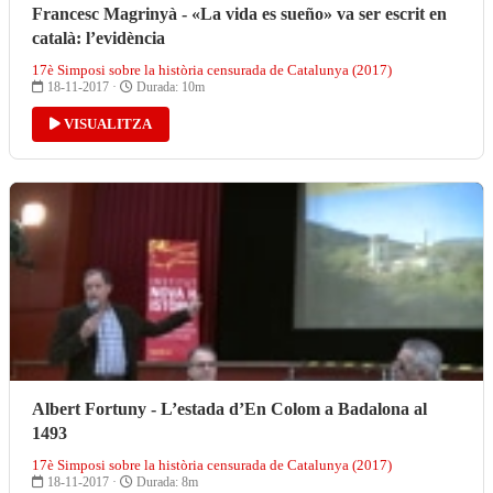
Francesc Magrinyà - «La vida es sueño» va ser escrit en
català: l’evidència
17è Simposi sobre la història censurada de Catalunya (2017)
18-11-2017 ·
Durada: 10m
VISUALITZA
Albert Fortuny - L’estada d’En Colom a Badalona al
1493
17è Simposi sobre la història censurada de Catalunya (2017)
18-11-2017 ·
Durada: 8m