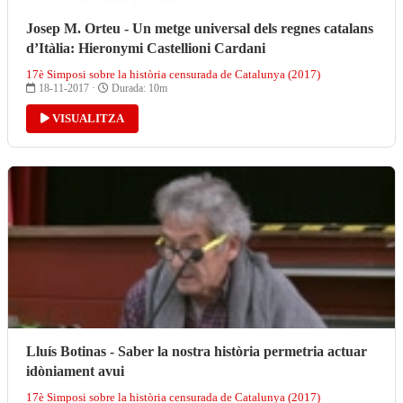
Josep M. Orteu - Un metge universal dels regnes catalans
d’Itàlia: Hieronymi Castellioni Cardani
17è Simposi sobre la història censurada de Catalunya (2017)
18-11-2017 ·
Durada: 10m
VISUALITZA
Lluís Botinas - Saber la nostra història permetria actuar
idòniament avui
17è Simposi sobre la història censurada de Catalunya (2017)