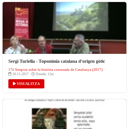
Sergi Turiella - Toponímia catalana d’origen gòtic
17è Simposi sobre la història censurada de Catalunya (2017)
18-11-2017 ·
Durada: 12m
VISUALITZA