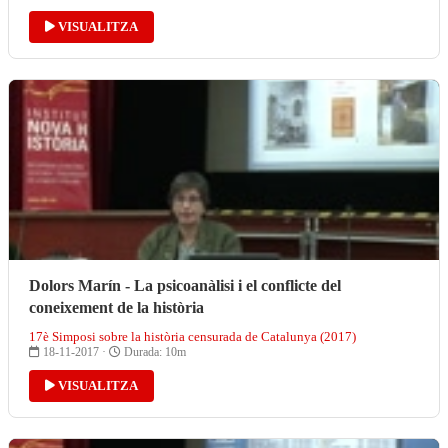
VISUALITZA
Dolors Marín - La psicoanàlisi i el conflicte del
coneixement de la història
17è Simposi sobre la història censurada de Catalunya (2017)
18-11-2017 ·
Durada: 10m
VISUALITZA