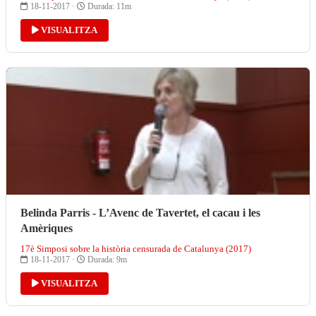
18-11-2017 ·
Durada: 11m
VISUALITZA
Belinda Parris - L’Avenc de Tavertet, el cacau i les
Amèriques
17è Simposi sobre la història censurada de Catalunya (2017)
18-11-2017 ·
Durada: 9m
VISUALITZA