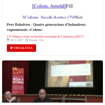
Pere Baladron - Quatre generacions d’holandesos
cognomenats «Colom»
17è Simposi sobre la història censurada de Catalunya (2017)
18-11-2017 ·
Durada: 11m
VISUALITZA