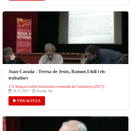
Joan Cassola - Teresa de Jesús, Ramon Llull i els
trobadors
17è Simposi sobre la història censurada de Catalunya (2017)
18-11-2017 ·
Durada: 9m
VISUALITZA