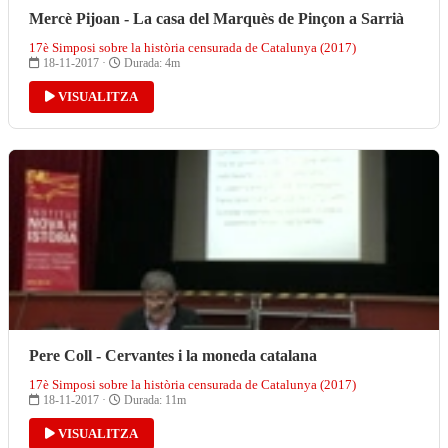
Mercè Pijoan - La casa del Marquès de Pinçon a Sarrià
17è Simposi sobre la història censurada de Catalunya (2017)
18-11-2017 ·
Durada: 4m
VISUALITZA
Pere Coll - Cervantes i la moneda catalana
17è Simposi sobre la història censurada de Catalunya (2017)
18-11-2017 ·
Durada: 11m
VISUALITZA