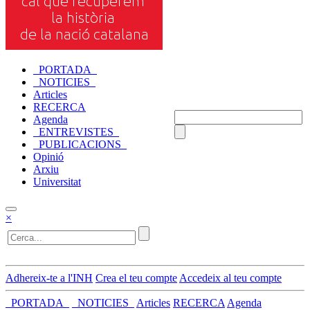
_PORTADA_
_NOTICIES_
Articles
RECERCA
Agenda
_ENTREVISTES_
_PUBLICACIONS_
Opinió
Arxiu
Universitat
×
Adhereix-te a l'INH
Crea el teu compte
Accedeix al teu compte
_PORTADA_
_NOTICIES_
Articles
RECERCA
Agenda