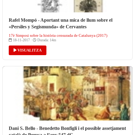
Rafel Mompó - Aportant una mica de llum sobre el
«Persiles y Segismunda» de Cervantes
17è Simposi sobre la història censurada de Catalunya (2017)
18-11-2017 ·
Durada: 14m
VISUALITZA
Dani S. Bello - Benedetto Bonfigli i el possible assetjament
català de Perusa a l’any 547 dC