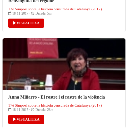
Benvinguda del regidor
17è Simposi sobre la història censurada de Catalunya (2017)
18-11-2017 ·
Durada: 5m
VISUALITZA
Anna Miñarro - El rostre i el rastre de la violència
17è Simposi sobre la història censurada de Catalunya (2017)
18-11-2017 ·
Durada: 28m
VISUALITZA