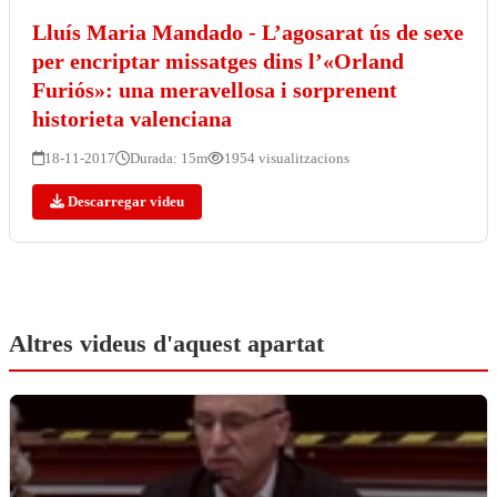
Lluís Maria Mandado - L’agosarat ús de sexe
per encriptar missatges dins l’«Orland
Furiós»: una meravellosa i sorprenent
historieta valenciana
18-11-2017
Durada: 15m
1954 visualitzacions
Descarregar videu
Altres videus d'aquest apartat