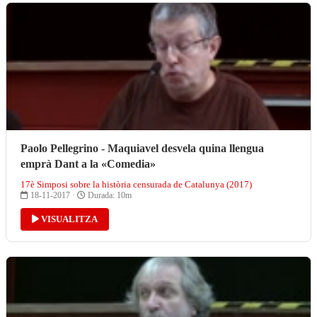
Paolo Pellegrino - Maquiavel desvela quina llengua
emprà Dant a la «Comedia»
17è Simposi sobre la història censurada de Catalunya (2017)
18-11-2017 ·
Durada: 10m
VISUALITZA