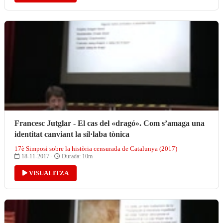
Francesc Jutglar - El cas del «dragó». Com s’amaga una
identitat canviant la síl·laba tònica
17è Simposi sobre la història censurada de Catalunya (2017)
18-11-2017 ·
Durada: 10m
VISUALITZA