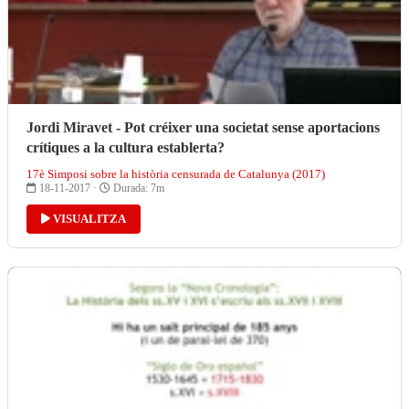
Jordi Miravet - Pot créixer una societat sense aportacions
crítiques a la cultura establerta?
17è Simposi sobre la història censurada de Catalunya (2017)
18-11-2017 ·
Durada: 7m
VISUALITZA