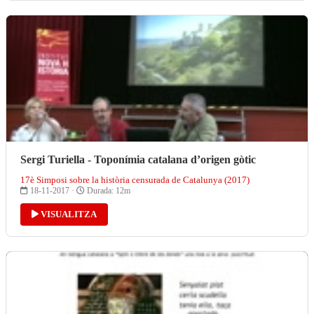
Sergi Turiella - Toponímia catalana d’origen gòtic
17è Simposi sobre la història censurada de Catalunya (2017)
18-11-2017 ·
Durada: 12m
VISUALITZA