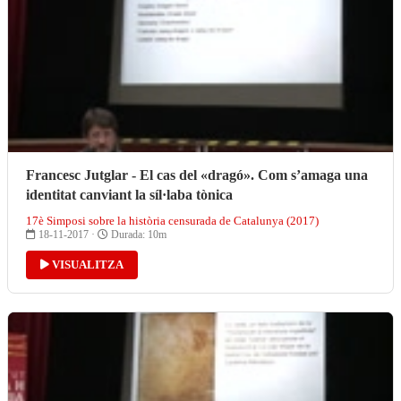
Francesc Jutglar - El cas del «dragó». Com s’amaga una
identitat canviant la síl·laba tònica
17è Simposi sobre la història censurada de Catalunya (2017)
18-11-2017 ·
Durada: 10m
VISUALITZA