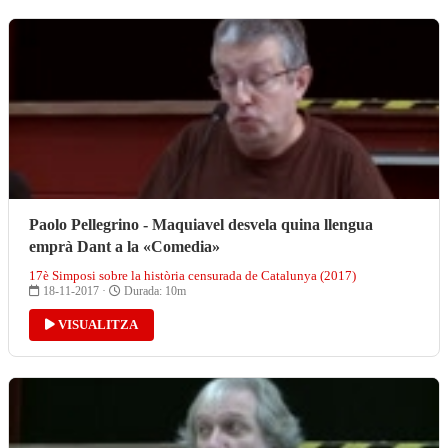
Paolo Pellegrino - Maquiavel desvela quina llengua
emprà Dant a la «Comedia»
17è Simposi sobre la història censurada de Catalunya (2017)
18-11-2017 ·
Durada: 10m
VISUALITZA