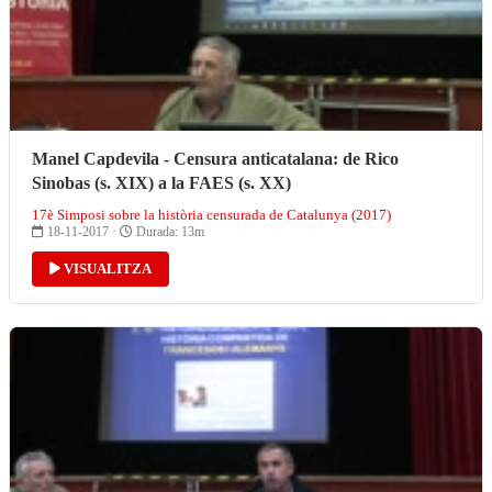
Manel Capdevila - Censura anticatalana: de Rico
Sinobas (s. XIX) a la FAES (s. XX)
17è Simposi sobre la història censurada de Catalunya (2017)
18-11-2017 ·
Durada: 13m
VISUALITZA