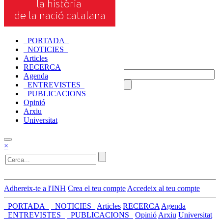
_PORTADA_
_NOTICIES_
Articles
RECERCA
Agenda
_ENTREVISTES_
_PUBLICACIONS_
Opinió
Arxiu
Universitat
×
Adhereix-te a l'INH
Crea el teu compte
Accedeix al teu compte
_PORTADA_
_NOTICIES_
Articles
RECERCA
Agenda
_ENTREVISTES_
_PUBLICACIONS_
Opinió
Arxiu
Universitat