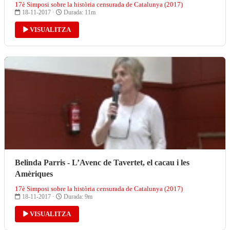
17è Simposi sobre la història censurada de Catalunya (2017)
18-11-2017 ·
Durada: 11m
VISUALITZA
Belinda Parris - L’Avenc de Tavertet, el cacau i les
Amèriques
17è Simposi sobre la història censurada de Catalunya (2017)
18-11-2017 ·
Durada: 9m
VISUALITZA