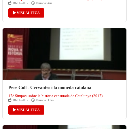
18-11-2017 ·
Durada: 4m
VISUALITZA
Pere Coll - Cervantes i la moneda catalana
17è Simposi sobre la història censurada de Catalunya (2017)
18-11-2017 ·
Durada: 11m
VISUALITZA