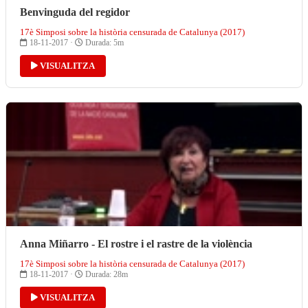
Benvinguda del regidor
17è Simposi sobre la història censurada de Catalunya (2017)
18-11-2017 ·
Durada: 5m
VISUALITZA
Anna Miñarro - El rostre i el rastre de la violència
17è Simposi sobre la història censurada de Catalunya (2017)
18-11-2017 ·
Durada: 28m
VISUALITZA