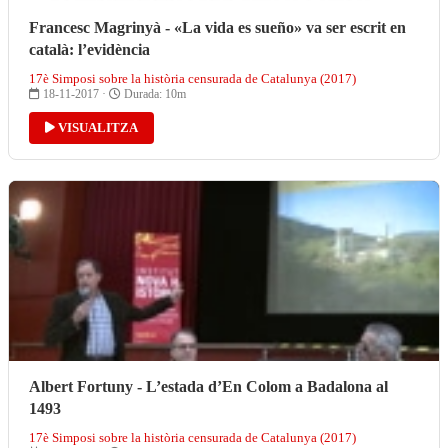
Francesc Magrinyà - «La vida es sueño» va ser escrit en
català: l’evidència
17è Simposi sobre la història censurada de Catalunya (2017)
18-11-2017 ·
Durada: 10m
VISUALITZA
Albert Fortuny - L’estada d’En Colom a Badalona al
1493
17è Simposi sobre la història censurada de Catalunya (2017)