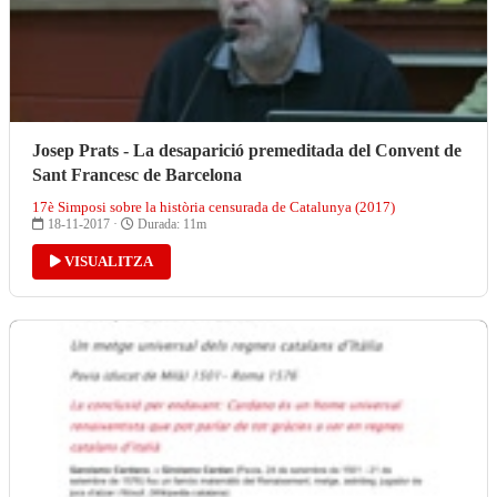
Josep Prats - La desaparició premeditada del Convent de
Sant Francesc de Barcelona
17è Simposi sobre la història censurada de Catalunya (2017)
18-11-2017 ·
Durada: 11m
VISUALITZA