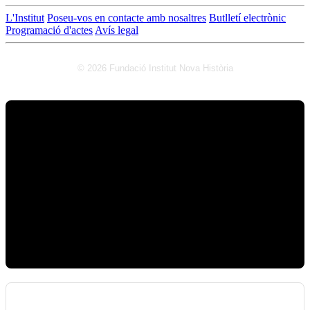
L'Institut
Poseu-vos en contacte amb nosaltres
Butlletí electrònic
Programació d'actes
Avís legal
© 2026 Fundació Institut Nova Història