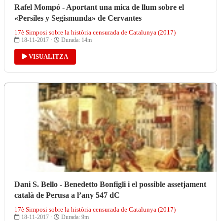
Rafel Mompó - Aportant una mica de llum sobre el
«Persiles y Segismunda» de Cervantes
17è Simposi sobre la història censurada de Catalunya (2017)
18-11-2017 ·
Durada: 14m
VISUALITZA
Dani S. Bello - Benedetto Bonfigli i el possible assetjament
català de Perusa a l’any 547 dC
17è Simposi sobre la història censurada de Catalunya (2017)
18-11-2017 ·
Durada: 9m