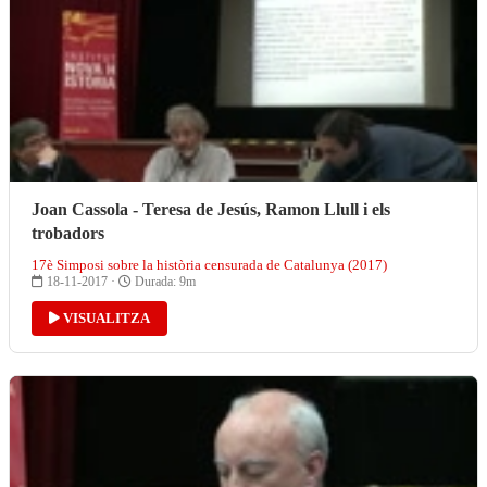
Joan Cassola - Teresa de Jesús, Ramon Llull i els
trobadors
17è Simposi sobre la història censurada de Catalunya (2017)
18-11-2017 ·
Durada: 9m
VISUALITZA