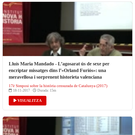
Lluís Maria Mandado - L’agosarat ús de sexe per
encriptar missatges dins l’«Orland Furiós»: una
meravellosa i sorprenent historieta valenciana
17è Simposi sobre la història censurada de Catalunya (2017)
18-11-2017 ·
Durada: 15m
VISUALITZA