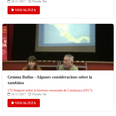
18-11-2017 ·
Durada: 8m
VISUALITZA
Gemma Bufias - Algunes consideracions sobre la
xamfaina
17è Simposi sobre la història censurada de Catalunya (2017)
18-11-2017 ·
Durada: 9m
VISUALITZA