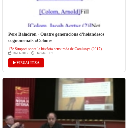
Pere Baladron - Quatre generacions d’holandesos
cognomenats «Colom»
17è Simposi sobre la història censurada de Catalunya (2017)
18-11-2017 ·
Durada: 11m
VISUALITZA