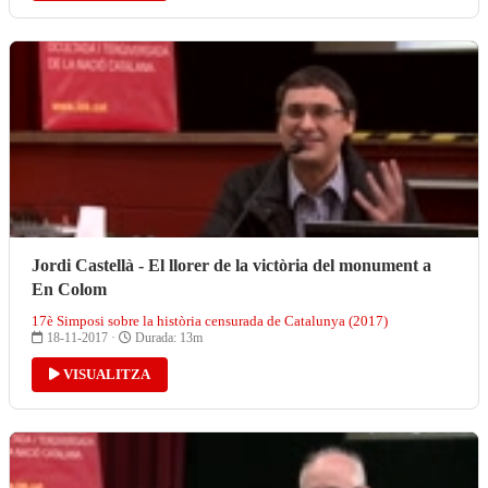
Jordi Castellà - El llorer de la victòria del monument a
En Colom
17è Simposi sobre la història censurada de Catalunya (2017)
18-11-2017 ·
Durada: 13m
VISUALITZA