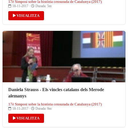
17è Simposi sobre la història censurada de Catalunya (2017)
18-11-2017 ·
Durada: 5m
VISUALITZA
Daniela Strauss - Els vincles catalans dels Merode
alemanys
17è Simposi sobre la història censurada de Catalunya (2017)
18-11-2017 ·
Durada: 9m
VISUALITZA