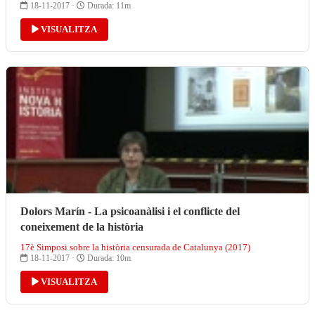
18-11-2017 ·
Durada: 11m
VISUALITZA
Dolors Marín - La psicoanàlisi i el conflicte del
coneixement de la història
17è Simposi sobre la història censurada de Catalunya (2017)
18-11-2017 ·
Durada: 10m
VISUALITZA