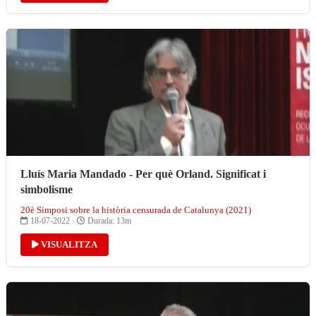
Lluís Maria Mandado - Per què Orland. Significat i
simbolisme
20è Simposi sobre la història censurada de Catalunya (2021)
18-07-2022 ·
Durada: 13m
VISUALITZA