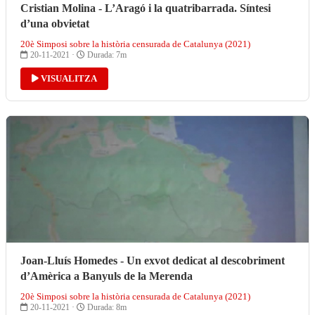
Cristian Molina - L’Aragó i la quatribarrada. Síntesi
d’una obvietat
20è Simposi sobre la història censurada de Catalunya (2021)
20-11-2021 ·
Durada: 7m
VISUALITZA
Joan-Lluís Homedes - Un exvot dedicat al descobriment
d’Amèrica a Banyuls de la Merenda
20è Simposi sobre la història censurada de Catalunya (2021)
20-11-2021 ·
Durada: 8m