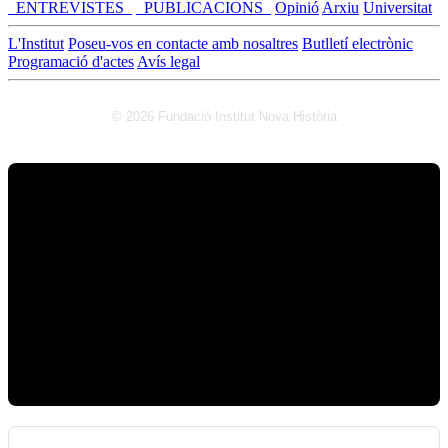
_ENTREVISTES_
_PUBLICACIONS_
Opinió
Arxiu
Universitat
L'Institut
Poseu-vos en contacte amb nosaltres
Butlletí electrònic
Programació d'actes
Avís legal
© 2026 Fundació Institut Nova Història