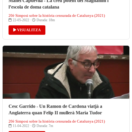
Manel Capdevila - La creu potent del Magnànim i
l’escola de doma catalana
20è Simposi sobre la història censurada de Catalunya (2021)
22-05-2022 ·
Durada: 18m
VISUALITZA
Cesc Garrido - Un Ramon de Cardona viatjà a
Anglaterra quan Felip II mullerà Maria Tudor
20è Simposi sobre la història censurada de Catalunya (2021)
11-04-2022 ·
Durada: 7m