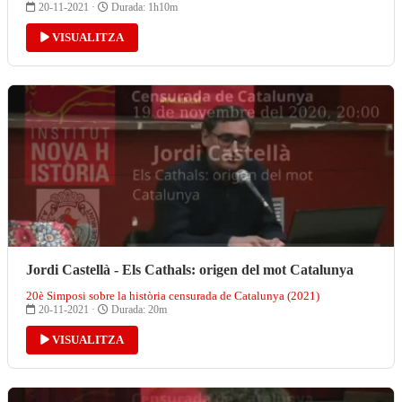
20-11-2021 ·
Durada: 1h10m
VISUALITZA
Jordi Castellà - Els Cathals: origen del mot Catalunya
20è Simposi sobre la història censurada de Catalunya (2021)
20-11-2021 ·
Durada: 20m
VISUALITZA