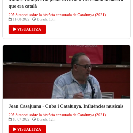
que era català
20è Simposi sobre la història censurada de Catalunya (2021)
11-08-2022 ·
Durada: 13m
VISUALITZA
Joan Casajuana - Cuba i Catalunya. Influències musicals
20è Simposi sobre la història censurada de Catalunya (2021)
18-07-2022 ·
Durada: 12m
VISUALITZA