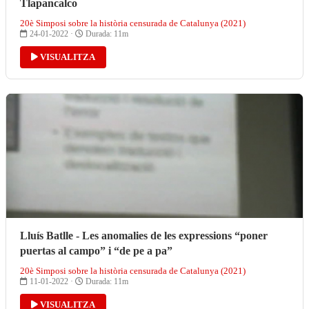
Tlapancalco
20è Simposi sobre la història censurada de Catalunya (2021)
24-01-2022 ·
Durada: 11m
VISUALITZA
Lluís Batlle - Les anomalies de les expressions “poner
puertas al campo” i “de pe a pa”
20è Simposi sobre la història censurada de Catalunya (2021)
11-01-2022 ·
Durada: 11m
VISUALITZA