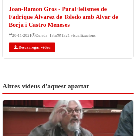
Joan-Ramon Gros - Paral·lelismes de
Fadrique Álvarez de Toledo amb Àlvar de
Borja i Castro Meneses
20-11-2021
Durada: 13m
1321 visualitzacions
Descarregar videu
Altres videus d'aquest apartat