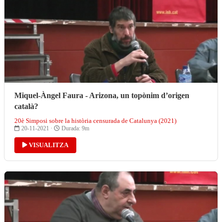
Miquel-Àngel Faura - Arizona, un topònim d’origen
català?
20è Simposi sobre la història censurada de Catalunya (2021)
20-11-2021 ·
Durada: 9m
VISUALITZA