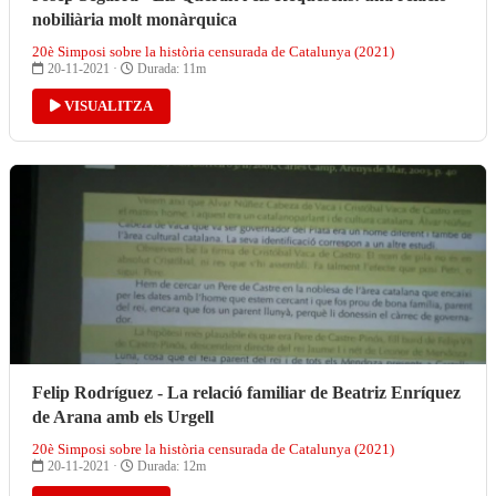
nobiliària molt monàrquica
20è Simposi sobre la història censurada de Catalunya (2021)
20-11-2021 ·
Durada: 11m
VISUALITZA
Felip Rodríguez - La relació familiar de Beatriz Enríquez
de Arana amb els Urgell
20è Simposi sobre la història censurada de Catalunya (2021)
20-11-2021 ·
Durada: 12m