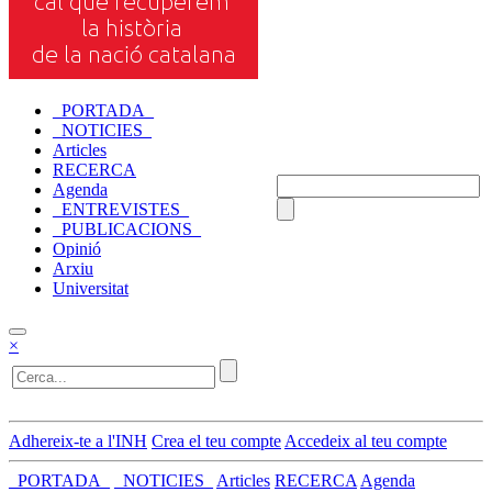
_PORTADA_
_NOTICIES_
Articles
RECERCA
Agenda
_ENTREVISTES_
_PUBLICACIONS_
Opinió
Arxiu
Universitat
×
Adhereix-te a l'INH
Crea el teu compte
Accedeix al teu compte
_PORTADA_
_NOTICIES_
Articles
RECERCA
Agenda