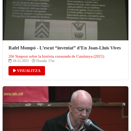
Rafel Mompó - L’escut “inventat” d’En Joan-Lluís Vives
20è Simposi sobre la història censurada de Catalunya (2021)
18-12-2021 ·
Durada: 17m
VISUALITZA