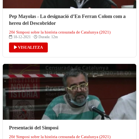
Pep Mayolas - La designació d’En Ferran Colom com a
hereu del Descobridor
20è Simposi sobre la història censurada de Catalunya (2021)
18-12-2021 ·
Durada: 12m
VISUALITZA
Presentació del Simposi
20è Simposi sobre la història censurada de Catalunya (2021)