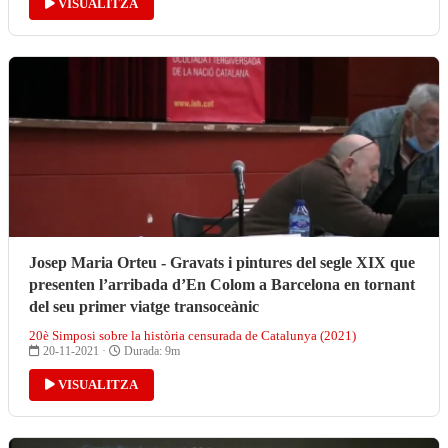
VISUALITZA
Josep Maria Orteu - Gravats i pintures del segle XIX que
presenten l’arribada d’En Colom a Barcelona en tornant
del seu primer viatge transoceànic
20è Simposi sobre la història censurada de Catalunya (2021)
20-11-2021 ·
Durada: 9m
VISUALITZA