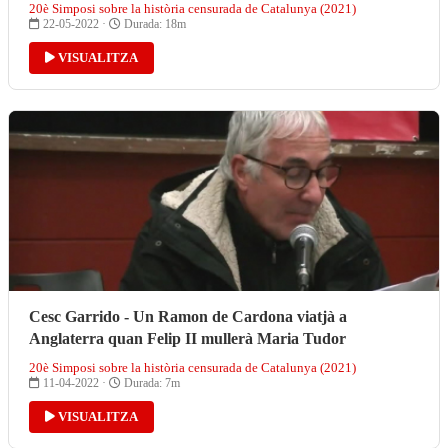
20è Simposi sobre la història censurada de Catalunya (2021)
22-05-2022 ·
Durada: 18m
VISUALITZA
Cesc Garrido - Un Ramon de Cardona viatjà a
Anglaterra quan Felip II mullerà Maria Tudor
20è Simposi sobre la història censurada de Catalunya (2021)
11-04-2022 ·
Durada: 7m
VISUALITZA