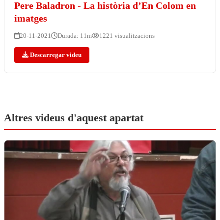
Pere Baladron - La història d’En Colom en
imatges
20-11-2021
Durada: 11m
1221 visualitzacions
Descarregar videu
Altres videus d'aquest apartat