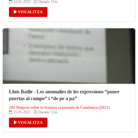
24-01-2022 ·
Durada: 11m
VISUALITZA
Lluís Batlle - Les anomalies de les expressions “poner
puertas al campo” i “de pe a pa”
20è Simposi sobre la història censurada de Catalunya (2021)
11-01-2022 ·
Durada: 11m
VISUALITZA