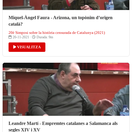
Miquel-Àngel Faura - Arizona, un topònim d’origen
català?
20è Simposi sobre la història censurada de Catalunya (2021)
20-11-2021 ·
Durada: 9m
VISUALITZA
Leandre Martí - Empremtes catalanes a Salamanca als
segles XIV i XV