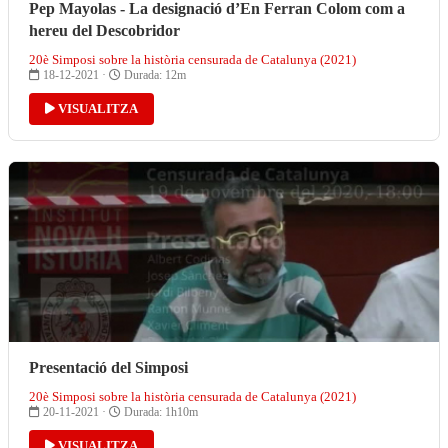
Pep Mayolas - La designació d’En Ferran Colom com a
hereu del Descobridor
20è Simposi sobre la història censurada de Catalunya (2021)
18-12-2021 ·
Durada: 12m
VISUALITZA
Presentació del Simposi
20è Simposi sobre la història censurada de Catalunya (2021)
20-11-2021 ·
Durada: 1h10m
VISUALITZA