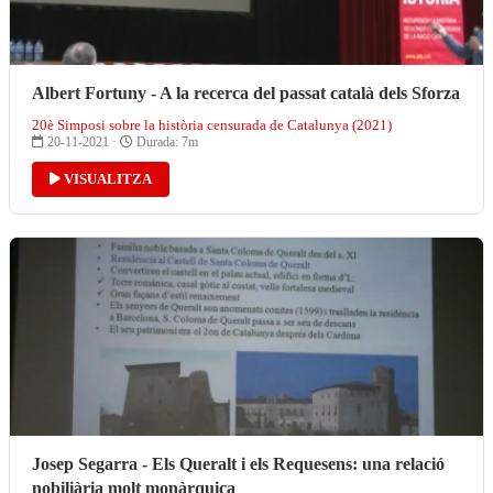
Albert Fortuny - A la recerca del passat català dels Sforza
20è Simposi sobre la història censurada de Catalunya (2021)
20-11-2021 ·
Durada: 7m
VISUALITZA
Josep Segarra - Els Queralt i els Requesens: una relació
nobiliària molt monàrquica