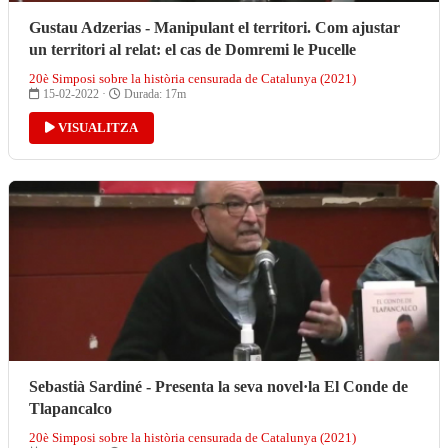
Gustau Adzerias - Manipulant el territori. Com ajustar
un territori al relat: el cas de Domremi le Pucelle
20è Simposi sobre la història censurada de Catalunya (2021)
15-02-2022 ·
Durada: 17m
VISUALITZA
Sebastià Sardiné - Presenta la seva novel·la El Conde de
Tlapancalco
20è Simposi sobre la història censurada de Catalunya (2021)