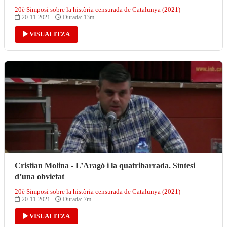
20è Simposi sobre la història censurada de Catalunya (2021)
20-11-2021 ·
Durada: 13m
VISUALITZA
Cristian Molina - L’Aragó i la quatribarrada. Síntesi
d’una obvietat
20è Simposi sobre la història censurada de Catalunya (2021)
20-11-2021 ·
Durada: 7m
VISUALITZA