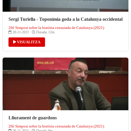
Sergi Turiella - Toponímia goda a la Catalunya occidental
20è Simposi sobre la història censurada de Catalunya (2021)
20-11-2021 ·
Durada: 12m
VISUALITZA
Lliurament de guardons
20è Simposi sobre la història censurada de Catalunya (2021)
20-11-2021 ·
Durada: 8m