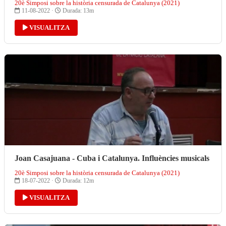
20è Simposi sobre la història censurada de Catalunya (2021)
11-08-2022 ·
Durada: 13m
VISUALITZA
Joan Casajuana - Cuba i Catalunya. Influències musicals
20è Simposi sobre la història censurada de Catalunya (2021)
18-07-2022 ·
Durada: 12m
VISUALITZA