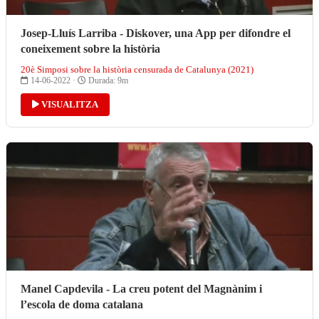
Josep-Lluís Larriba - Diskover, una App per difondre el
coneixement sobre la història
20è Simposi sobre la història censurada de Catalunya (2021)
14-06-2022 ·
Durada: 9m
VISUALITZA
Manel Capdevila - La creu potent del Magnànim i
l’escola de doma catalana