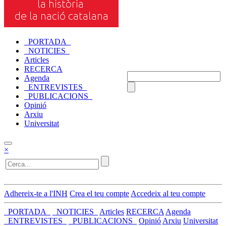
_PORTADA_
_NOTICIES_
Articles
RECERCA
Agenda
_ENTREVISTES_
_PUBLICACIONS_
Opinió
Arxiu
Universitat
×
Adhereix-te a l'INH
Crea el teu compte
Accedeix al teu compte
_PORTADA_
_NOTICIES_
Articles
RECERCA
Agenda
_ENTREVISTES_
_PUBLICACIONS_
Opinió
Arxiu
Universitat