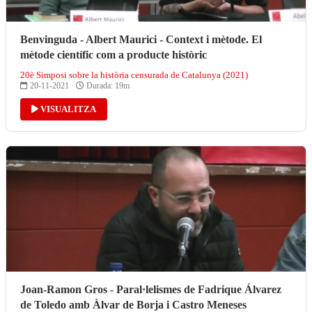
Benvinguda - Albert Maurici - Context i mètode. El
mètode científic com a producte històric
20è Simposi sobre la història censurada de Catalunya (2021)
20-11-2021 ·
Durada: 19m
VISUALITZA
Joan-Ramon Gros - Paral·lelismes de Fadrique Álvarez
de Toledo amb Àlvar de Borja i Castro Meneses