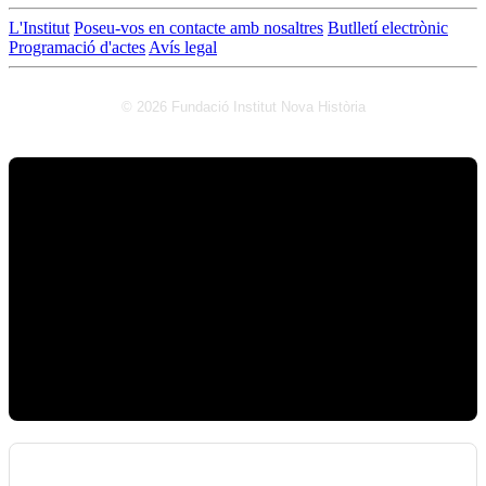
L'Institut
Poseu-vos en contacte amb nosaltres
Butlletí electrònic
Programació d'actes
Avís legal
© 2026 Fundació Institut Nova Història