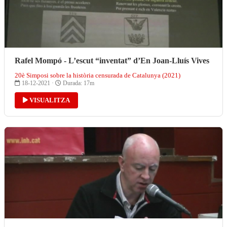
Rafel Mompó - L’escut “inventat” d’En Joan-Lluís Vives
20è Simposi sobre la història censurada de Catalunya (2021)
18-12-2021 ·
Durada: 17m
VISUALITZA