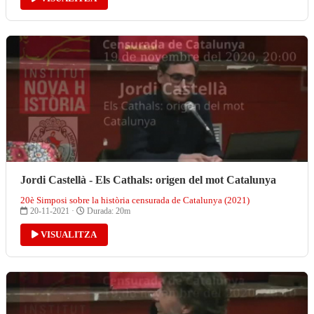
Jordi Castellà - Els Cathals: origen del mot Catalunya
20è Simposi sobre la història censurada de Catalunya (2021)
20-11-2021 ·
Durada: 20m
VISUALITZA