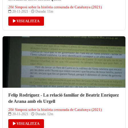
20è Simposi sobre la història censurada de Catalunya (2021)
20-11-2021 ·
Durada: 11m
VISUALITZA
Felip Rodríguez - La relació familiar de Beatriz Enríquez
de Arana amb els Urgell
20è Simposi sobre la història censurada de Catalunya (2021)
20-11-2021 ·
Durada: 12m
VISUALITZA