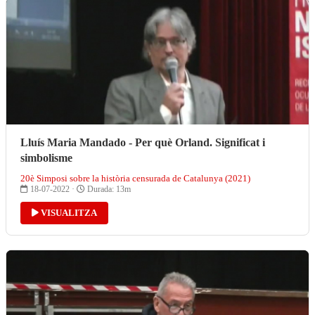
Lluís Maria Mandado - Per què Orland. Significat i
simbolisme
20è Simposi sobre la història censurada de Catalunya (2021)
18-07-2022 ·
Durada: 13m
VISUALITZA