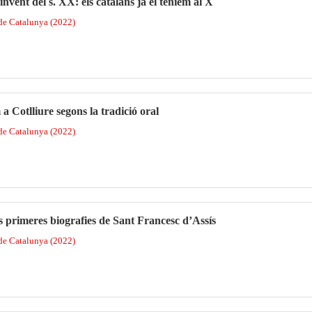
nvent del s. XX: els catalans ja el teníem al X
 de Catalunya (2022)
 Cotlliure segons la tradició oral
 de Catalunya (2022)
s primeres biografies de Sant Francesc d’Assís
 de Catalunya (2022)