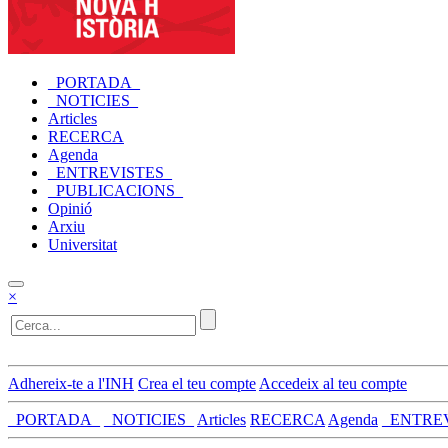
_PORTADA_
_NOTICIES_
Articles
RECERCA
Agenda
_ENTREVISTES_
_PUBLICACIONS_
Opinió
Arxiu
Universitat
×
Adhereix-te a l'INH
Crea el teu compte
Accedeix al teu compte
_PORTADA_
_NOTICIES_
Articles
RECERCA
Agenda
_ENTRE