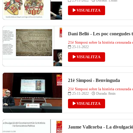
25-11-2022 ·
Durada: 13min
VISUALITZA
Dani Belló - Les poc conegudes t
21è Simposi sobre la història censurada
25-11-2022
VISUALITZA
21è Simposi - Benvinguda
21è Simposi sobre la història censurada
25-11-2022 ·
Durada: 8min
VISUALITZA
Jaume Vallcorba - La divulgació d