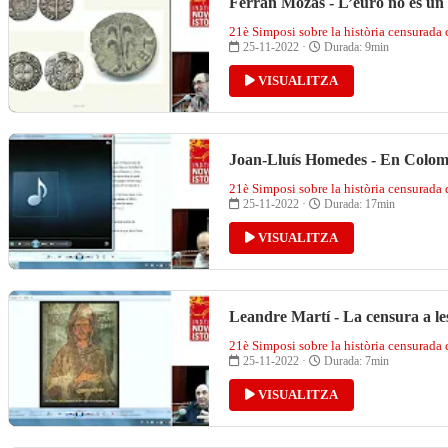
Ferran Mozas - L’euro no és un i
21è Simposi sobre la història censurada
25-11-2022 ·
Durada: 9min
VISUALITZA
Joan-Lluís Homedes - En Colom a
21è Simposi sobre la història censurada
25-11-2022 ·
Durada: 17min
VISUALITZA
Leandre Martí - La censura a le
21è Simposi sobre la història censurada
25-11-2022 ·
Durada: 7min
VISUALITZA