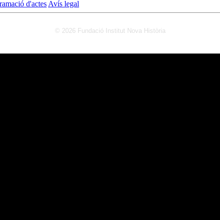
ramació d'actes
Avís legal
© 2026 Fundació Institut Nova Història