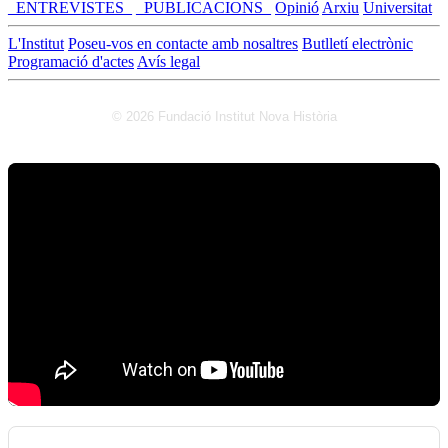
_ENTREVISTES_
_PUBLICACIONS_
Opinió
Arxiu
Universitat
L'Institut
Poseu-vos en contacte amb nosaltres
Butlletí electrònic
Programació d'actes
Avís legal
© 2026 Fundació Institut Nova Història