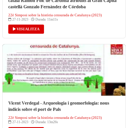
català Ramon Folc de Cardona atribuïts al Gran Capità
castellà Gonzalo Fernández de Córdoba
22è Simposi sobre la història censurada de Catalunya (2023)
27-11-2023 ·
Durada: 11m11s
VISUALITZA
Vicent Verdegal - Arqueologia i geomorfologia: nous
indicis sobre el port de Pals
22è Simposi sobre la història censurada de Catalunya (2023)
27-11-2023 ·
Durada: 13m26s