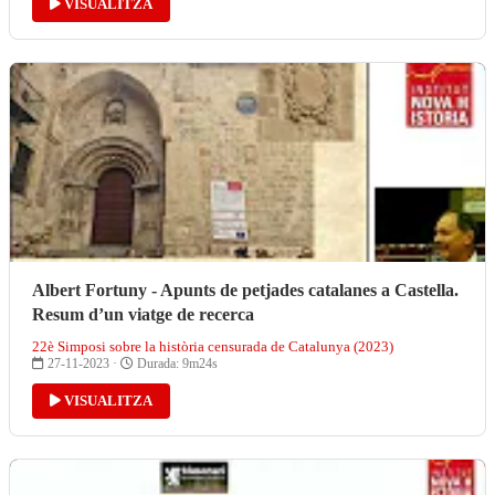
VISUALITZA
Albert Fortuny - Apunts de petjades catalanes a Castella.
Resum d’un viatge de recerca
22è Simposi sobre la història censurada de Catalunya (2023)
27-11-2023 ·
Durada: 9m24s
VISUALITZA