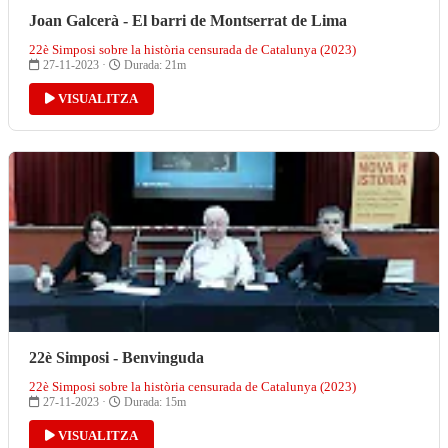
Joan Galcerà - El barri de Montserrat de Lima
22è Simposi sobre la història censurada de Catalunya (2023)
27-11-2023 ·
Durada: 21m
VISUALITZA
22è Simposi - Benvinguda
22è Simposi sobre la història censurada de Catalunya (2023)
27-11-2023 ·
Durada: 15m
VISUALITZA