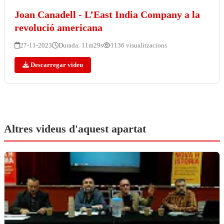
Joan Canadell - L’East India Company a la
revolució americana
27-11-2023
Durada: 11m29s
1136 visualitzacions
Descarregar videu
Altres videus d'aquest apartat