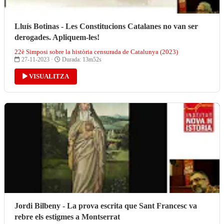
Lluís Botinas - Les Constitucions Catalanes no van ser
derogades. Apliquem-les!
22è Simposi sobre la història censurada de Catalunya (2023)
27-11-2023 ·
Durada: 13m52s
VISUALITZA
Jordi Bilbeny - La prova escrita que Sant Francesc va
rebre els estigmes a Montserrat