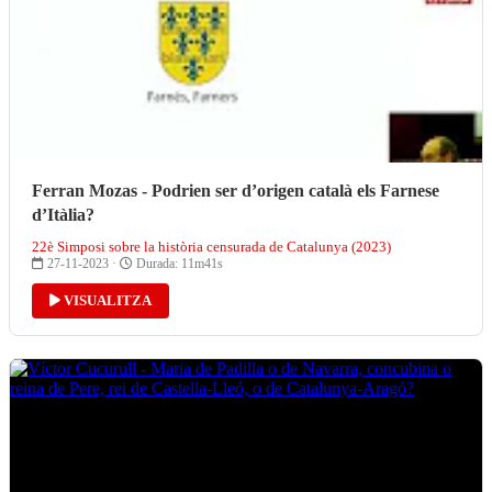
Ferran Mozas - Podrien ser d’origen català els Farnese
d’Itàlia?
22è Simposi sobre la història censurada de Catalunya (2023)
27-11-2023 ·
Durada: 11m41s
VISUALITZA