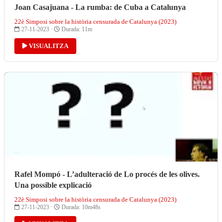
Joan Casajuana - La rumba: de Cuba a Catalunya
22è Simposi sobre la història censurada de Catalunya (2023)
27-11-2023 ·
Durada: 11m
VISUALITZA
Rafel Mompó - L’adulteració de Lo procés de les olives.
Una possible explicació
22è Simposi sobre la història censurada de Catalunya (2023)
27-11-2023 ·
Durada: 10m48s