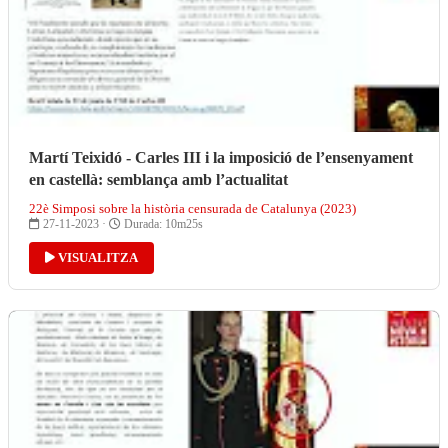
Martí Teixidó - Carles III i la imposició de l’ensenyament
en castellà: semblança amb l’actualitat
22è Simposi sobre la història censurada de Catalunya (2023)
27-11-2023 ·
Durada: 10m25s
VISUALITZA