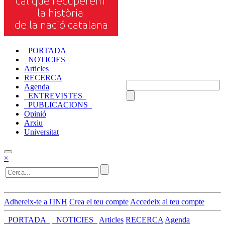
_PORTADA_
_NOTICIES_
Articles
RECERCA
Agenda
_ENTREVISTES_
_PUBLICACIONS_
Opinió
Arxiu
Universitat
×
Adhereix-te a l'INH
Crea el teu compte
Accedeix al teu compte
_PORTADA_
_NOTICIES_
Articles
RECERCA
Agenda