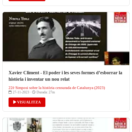
Xavier Climent - El poder i les seves formes d’esborrar la
història i inventar un nou relat
22è Simposi sobre la història censurada de Catalunya (2023)
27-11-2023 ·
Durada: 27m
VISUALITZA