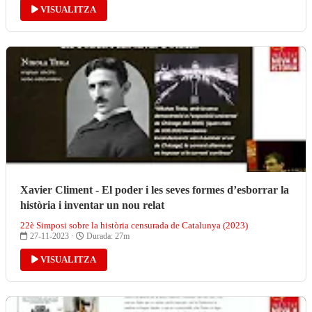
VISUALITZA
Xavier Climent - El poder i les seves formes d’esborrar la
història i inventar un nou relat
22è Simposi sobre la història censurada de Catalunya (2023)
27-11-2023 ·
Durada: 27m
VISUALITZA