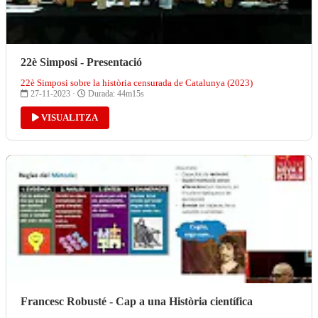
22è Simposi - Presentació
22è Simposi sobre la història censurada de Catalunya (2023)
27-11-2023 ·
Durada: 44m15s
VISUALITZA
Francesc Robusté - Cap a una Història científica