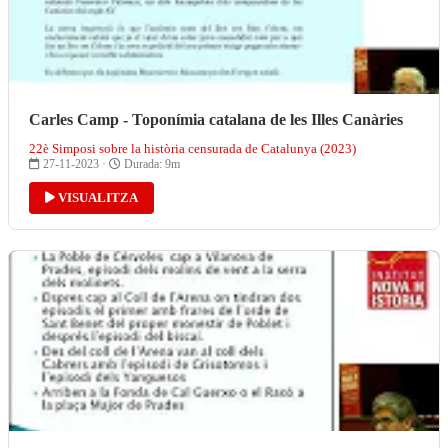
Carles Camp - Toponímia catalana de les Illes Canàries
22è Simposi sobre la història censurada de Catalunya (2023)
27-11-2023 ·
Durada: 9m
VISUALITZA