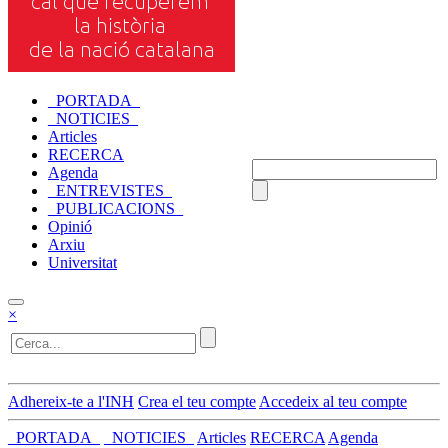
_PORTADA_
_NOTICIES_
Articles
RECERCA
Agenda
_ENTREVISTES_
_PUBLICACIONS_
Opinió
Arxiu
Universitat
×
Adhereix-te a l'INH
Crea el teu compte
Accedeix al teu compte
_PORTADA_
_NOTICIES_
Articles
RECERCA
Agenda