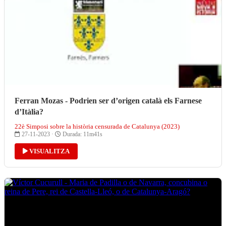
Ferran Mozas - Podrien ser d’origen català els Farnese
d’Itàlia?
22è Simposi sobre la història censurada de Catalunya (2023)
27-11-2023 ·
Durada: 11m41s
VISUALITZA