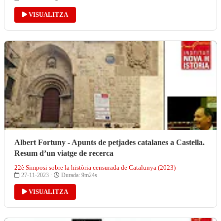
VISUALITZA
Albert Fortuny - Apunts de petjades catalanes a Castella.
Resum d’un viatge de recerca
22è Simposi sobre la història censurada de Catalunya (2023)
27-11-2023 ·
Durada: 9m24s
VISUALITZA