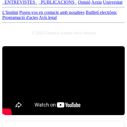
_ENTREVISTES_
_PUBLICACIONS_
Opinió
Arxiu
Universitat
L'Institut
Poseu-vos en contacte amb nosaltres
Butlletí electrònic
Programació d'actes
Avís legal
© 2026 Fundació Institut Nova Història