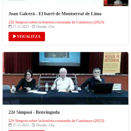
Joan Galcerà - El barri de Montserrat de Lima
22è Simposi sobre la història censurada de Catalunya (2023)
27-11-2023 ·
Durada: 21m
VISUALITZA
22è Simposi - Benvinguda
22è Simposi sobre la història censurada de Catalunya (2023)
27-11-2023 ·
Durada: 15m