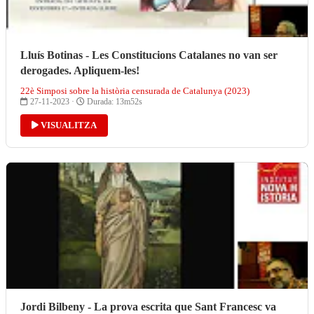
Lluís Botinas - Les Constitucions Catalanes no van ser
derogades. Apliquem-les!
22è Simposi sobre la història censurada de Catalunya (2023)
27-11-2023 ·
Durada: 13m52s
VISUALITZA
Jordi Bilbeny - La prova escrita que Sant Francesc va