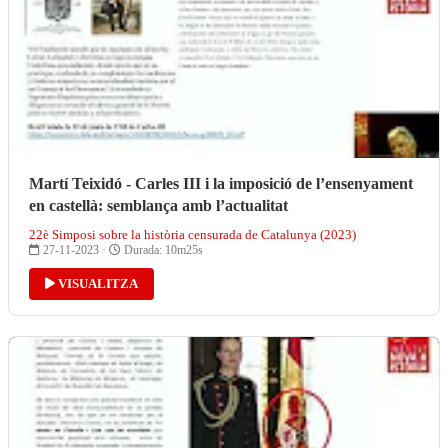
Martí Teixidó - Carles III i la imposició de l’ensenyament
en castellà: semblança amb l’actualitat
22è Simposi sobre la història censurada de Catalunya (2023)
27-11-2023 ·
Durada: 10m25s
VISUALITZA