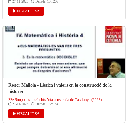
27-11-2023 ·
Durada: 13m26s
VISUALITZA
Roger Mallola - Lògica i valors en la construcció de la
història
22è Simposi sobre la història censurada de Catalunya (2023)
27-11-2023 ·
Durada: 13m15s
VISUALITZA