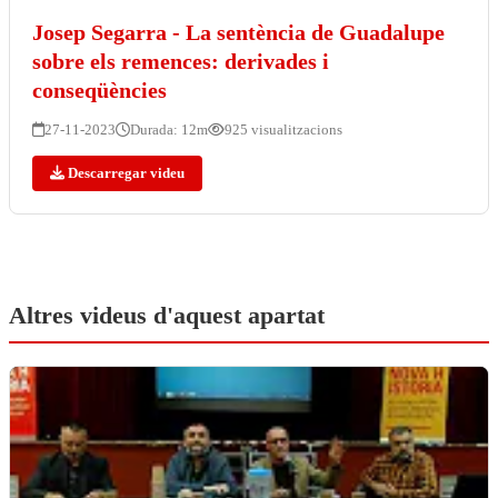
Josep Segarra - La sentència de Guadalupe
sobre els remences: derivades i
conseqüències
27-11-2023
Durada: 12m
925 visualitzacions
Descarregar videu
Altres videus d'aquest apartat