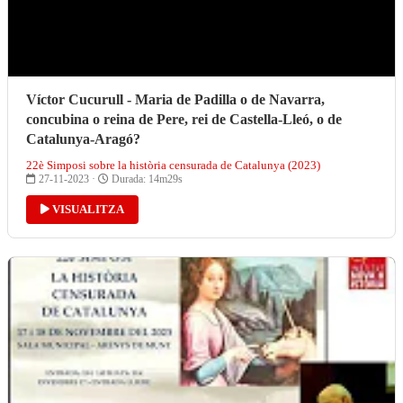
Víctor Cucurull - Maria de Padilla o de Navarra,
concubina o reina de Pere, rei de Castella-Lleó, o de
Catalunya-Aragó?
22è Simposi sobre la història censurada de Catalunya (2023)
27-11-2023 ·
Durada: 14m29s
VISUALITZA