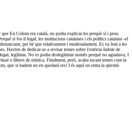
icar que En Colom era català, no podia explicar-ho perquè sí i prou.
uè si fos il·legal, les institucions catalanes i els polítics catalans -el
a denunciant, per bé que relativament i moderadament. Es va fent a les
ues. Havien de dedicar-se a revisar temes sobre l'estricta índole de
ra legal, legítima. No es podia deslegitimar nomès perquè no agradava, I
ritual o llibres de mística. Finalment, però, acaba tocant temes com la
esors, que si badem no en quedarà res! I és aquí on entra la qüestió