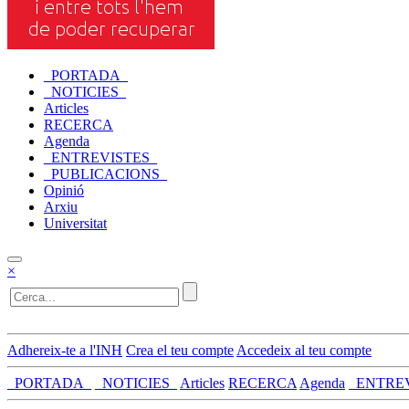
_PORTADA_
_NOTICIES_
Articles
RECERCA
Agenda
_ENTREVISTES_
_PUBLICACIONS_
Opinió
Arxiu
Universitat
×
Adhereix-te a l'INH
Crea el teu compte
Accedeix al teu compte
_PORTADA_
_NOTICIES_
Articles
RECERCA
Agenda
_ENTRE