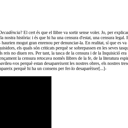
 Decadència
? El cert és que el llibre va sortir sense voler. Jo, per expl
 nostra història: i és que hi ha una censura d'estat, una censura legal. Perq
l- haurien mogut gran enrenou per denunciar-la. En realitat, sí que es v
quisidors, els quals són criticats perquè se sobrepassen en les seves tasq
s reis no diuen res. Per tant, la tasca de la censura i de la Inquisició e
nçament la censura retocava només llibres de la fe, de la literatura espi
espavileu-vos perquè estan desapareixent les nostres obres, els nostres tr
pareix perquè hi ha un consens per fer-lo desaparèixer[...]-