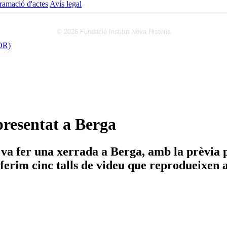
ramació d'actes
Avís legal
© 2026 Fundació Institut Nova Història
OR)
 presentat a Berga
va fer una xerrada a Berga, amb la prèvia p
s oferim cinc talls de videu que reprodueixen