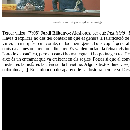
Cliqueu-hi damunt per ampliar la imatge
Tercer videu: [7':05]
Jordi Bilbeny.-
: Aleshores, per què
Inquisició i
Havia d'explicar-ho des del context en què es genera la falsificació de la
virrei, un marquès o un comte, el lloctinent general o el capità genera
corts catalanes un any i un altre any. Es va denunciant la feina dels in
l'ortodòxia catòlica, però en canvi ho maneguen i ho potinegen tot. I el
això és un entramat que va creixent en els segles. Potser sí que al come
medicina, la història, la ciència i la literatura. Alguns textos diuen: -
colombina[...]. En Colom no desapareix de la història perquè sí. Desa