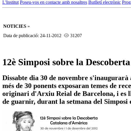
L'Institut
Poseu-vos en contacte amb nosaltres
Butlletí electrònic
Prog
NOTICIES
»
Data de publicació: 24-11-2012
31207
12è Simposi sobre la Descobert
Dissabte dia 30 de novembre s'inaugurarà 
més de 30 ponents exposaran temes de recerc
originari d'Arxiu Reial de Barcelona, i es
de guarnir, durant la setmana del Simposi 