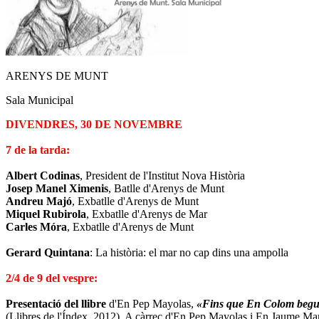
ARENYS DE MUNT
Sala Municipal
DIVENDRES, 30 DE NOVEMBRE
7 de la tarda:
Albert Codinas
, President de l'Institut Nova Història
Josep Manel Ximenis
, Batlle d'Arenys de Munt
Andreu Majó
, Exbatlle d'Arenys de Munt
Miquel Rubirola
, Exbatlle d'Arenys de Mar
Carles Móra
, Exbatlle d'Arenys de Munt
Gerard Quintana
: La història: el mar no cap dins una ampolla
2/4 de 9 del vespre:
Presentació del llibre
d'En Pep Mayolas,
«Fins que En Colom begui
(Llibres de l'Índex, 2012). A càrrec d'En Pep Mayolas i En Jaume Ma