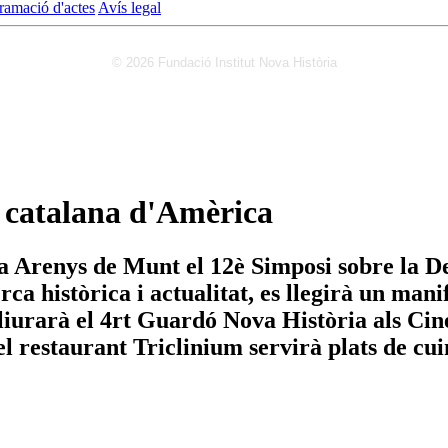
ramació d'actes
Avís legal
© 2026 Fundació Institut Nova Història
a catalana d'Amèrica
a Arenys de Munt el 12è Simposi sobre la D
a històrica i actualitat, es llegirà un mani
 lliurarà el 4rt Guardó Nova Història als C
el restaurant Triclinium servirà plats de cu