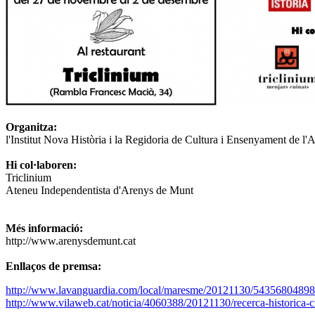
Organitza:
l'Institut Nova Història i la Regidoria de Cultura i Ensenyament de 
Hi col·laboren:
Triclinium
Ateneu Independentista d'Arenys de Munt
Més informació:
http://www.arenysdemunt.cat
Enllaços de premsa:
http://www.lavanguardia.com/local/maresme/20121130/54356804898
http://www.vilaweb.cat/noticia/4060388/20121130/recerca-historica-c