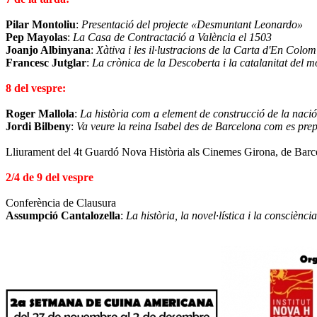
Pilar Montoliu
:
Presentació del projecte «Desmuntant Leonardo»
Pep Mayolas
:
La Casa de Contractació a València el 1503
Joanjo Albinyana
:
Xàtiva i les il·lustracions de la Carta d'En Colom
Francesc Jutglar
:
La crònica de la Descoberta i la catalanitat del m
8 del vespre:
Roger Mallola
:
La història com a element de construcció de la nació:r
Jordi Bilbeny
:
Va veure la reina Isabel des de Barcelona com es pr
Lliurament del 4t Guardó Nova Història als Cinemes Girona, de Barc
2/4 de 9 del vespre
Conferència de Clausura
Assumpció Cantalozella
:
La història, la novel·lística i la consciència