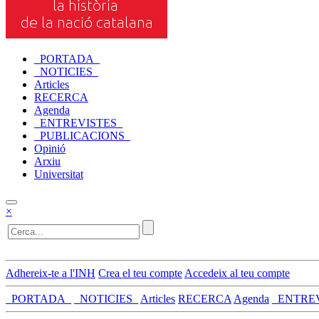
_PORTADA_
_NOTICIES_
Articles
RECERCA
Agenda
_ENTREVISTES_
_PUBLICACIONS_
Opinió
Arxiu
Universitat
×
Adhereix-te a l'INH
Crea el teu compte
Accedeix al teu compte
_PORTADA_
_NOTICIES_
Articles
RECERCA
Agenda
_ENTRE