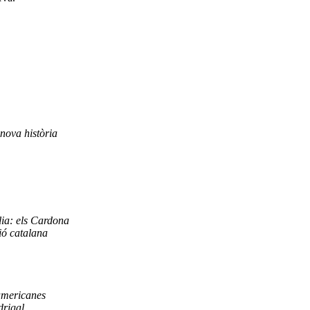
nova història
ília: els Cardona
ió catalana
 americanes
drigal