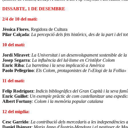
DISSABTE, 1 DE DESEMBRE
2/4 de 10 del matí:
Jèssica Flores
, Regidora de Cultura
Pilar Calçada
:
La percepció dels fets històrics, des de la part i del tot
10 del matí:
Jordi Miravet
:
La Universitat i un desenvolupament sostenible de la 
Josep Segarra
:
La influència del lul·lisme en Cristòfor Colom
Enric Riba
:
La barretina i la seva implicació a Amèrica
Paolo Pellegrino
:
Els Colom, protagonistes de l'«Elogi de la Follia»
11 del matí:
Felip Rodríguez
:
Indicis bibliogràfics del Gran Capità i la seva fam
Enric Guillot
:
Un exemple pràctic de com castellanitzar una expedic
Albert Fortuny
:
Colom i la memòria popular catalana
12 del migdia:
Cesc Garrido
:
La contribució dels mercedaris a les independències
Daniel Ibànyez
:
Maria Anna d'Àustria-Mendoza i el pastisser de Ma