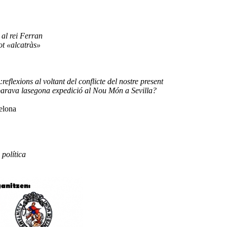
 al rei Ferran
ot «alcatràs»
eflexions al voltant del conflicte del nostre present
eparava lasegona expedició al Nou Món a Sevilla?
elona
 política