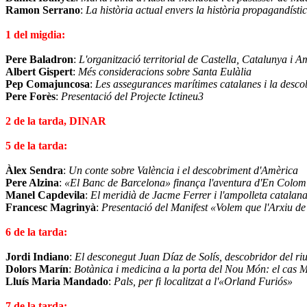
Ramon Serrano
:
La història actual envers la història propagandísti
1 del migdia:
Pere Baladron
:
L'organització territorial de Castella, Catalunya i 
Albert Gispert
:
Més consideracions sobre Santa Eulàlia
Pep Comajuncosa
:
Les assegurances marítimes catalanes i la desc
Pere Forès
:
Presentació del Projecte Ictineu3
2 de la tarda, DINAR
5 de la tarda:
Àlex Sendra
:
Un conte sobre València i el descobriment d'Amèrica
Pere Alzina
:
«El Banc de Barcelona» finança l'aventura d'En Colom
Manel Capdevila
:
El meridià de Jacme Ferrer i l'ampolleta catalan
Francesc Magrinyà
:
Presentació del Manifest «Volem que l'Arxiu de
6 de la tarda:
Jordi Indiano
:
El desconegut Juan Díaz de Solís, descobridor del riu
Dolors Marín
:
Botànica i medicina a la porta del Nou Món: el cas 
Lluís Maria Mandado
:
Pals, per fi localitzat a l'«Orland Furiós»
7 de la tarda: