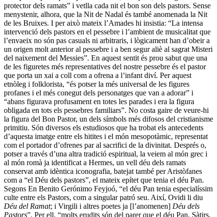
protector dels ramats” i vetlla cada nit el bon son dels pastors. Sense
menystenir, alhora, que la Nit de Nadal és també anomenada la Nit
de les Bruixes. I per això mateix l’Amades hi insistia: “La intensa
intervenció dels pastors en el pessebre i l’ambient de musicalitat que
l’envaeix no són pas casuals ni arbitraris, i lògicament han d’obeir a
un origen molt anterior al pessebre i a ben segur aliè al sagrat Misteri
del naixement del Messies”. En aquest sentit és prou sabut que una
de les figuretes més representatives del nostre pessebre és el pastor
que porta un xai a coll com a ofrena a l’infant diví. Per aquest
etnòleg i folklorista, “és potser la més universal de les figures
profanes i el més conegut dels personatges que van a adorar” i
“abans figurava profusament en totes les parades i era la figura
obligada en tots els pessebres familiars”. No costa gaire de veure-hi
la figura del Bon Pastor, un dels símbols més difosos del cristianisme
primitiu. Són diversos els estudiosos que ha trobat els antecedents
d’aquesta imatge entre els hitites i el món mesopotàmic, representat
com el portador d’ofrenes par al sacrifici de la divinitat. Després o,
potser a través d’una altra tradició espiritual, la veiem al món grec i
al món romà ja identificat a Hermes, un vell déu dels ramats
conservat amb idèntica iconografia, batejat també per Aristòfanes
com a “el Déu dels pastors”, el mateix epítet que tenia el déu Pan.
Segons En Benito Gerónimo Feyjoó, “el déu Pan tenia especialíssim
culte entre els Pastors, com a singular patró seu. Així, Ovidi li diu
Déu del Ramat
; i Virgili i altres poetes ja [l’anomenen]
Déu dels
Pastors
”. Per ell, “molts erudits són del parer que el déu Pan, Sàtirs,