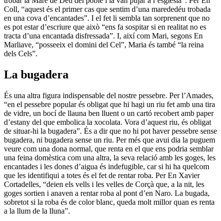
trobar la Mare de Déu del poble i la van pujar a l’església”. Per En
Coll, “aquest és el primer cas que sentim d’una marededéu trobada
en una cova d’encantades”. I el fet li sembla tan sorprenent que no
es pot estar d’escriure que això “ens fa sospitar si en realitat no es
tracta d’una encantada disfressada”. I, així com Mari, segons En
Marliave, “posseeix el domini del Cel”, Maria és també “la reina
dels Cels”.
La bugadera
És una altra figura indispensable del nostre pessebre. Per l’Amades,
“en el pessebre popular és obligat que hi hagi un riu fet amb una tira
de vidre, un bocí de llauna ben lluent o un cartó recobert amb paper
d’estany del que embolica la xocolata. Vora d’aquest riu, és obligat
de situar-hi la bugadera”. És a dir que no hi pot haver pessebre sense
bugadera, ni bugadera sense un riu. Per més que avui dia la puguem
veure com una dona normal, que renta en el que ens podria semblar
una feina domèstica com una altra, la seva relació amb les goges, les
encantades i les dones d’aigua és indefugible, car si hi ha quelcom
que les identifiqui a totes és el fet de rentar roba. Per En Xavier
Cortadelles, “deien els vells i les velles de Corçà que, a la nit, les
goges sortien i anaven a rentar roba al pont d’en Naro. La bugada,
sobretot si la roba és de color blanc, queda molt millor quan es renta
a la llum de la lluna”.