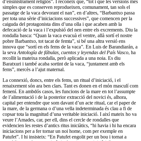
d’ensinistrament religiós”. I reconeix que, “tot i que les versions més
simples que es conserven reprodueixen, comunament, tan sols el
passatge de la vaca devorant el nan”, en d’altres, “Barbantxo passa
per tota una sèrie d’iniciacions successives”, que comencen per la
caiguda del protagonista dins d’una olla i que acaben amb la
defecació de la vaca i l’expulsió del nen entre els excrements. Diu la
rondalla basca: “Quan la vaca evacuà el ventre, allà sortí el nostre
pobre Barbantxo, tot tacat de femta”, si bé una altra versió ens
innova que “sortí en els fems de la vaca”. En Luis de Barandiarán, a
la seva
Antología de fábulas, cuentos y leyendas del País Vasco
, ha
recollit la mateixa rondalla, però aplicada a una noia. Es diu
Baratxuri i també acaba sortint de la vaca, “juntament amb els
fems”, mercès a l’ajut maternal.
La connexió, doncs, entre els fems, un ritual d’iniciació, i el
renaixement són ara ben clars. Tant es donen en el món masculí com
femení. En ambdós casos, les funcions de la mare en tot l’assumpte
de l’alimentació i de la posterior extracció del novici és, alhora,
capital per entendre que som davant d’un acte ritual, car el paper de
la mare, de la germana o d’una vella indeterminada és clau a fi de
copsar tota la magnitud d’una veritable iniciació. I així mateix ho va
veure l’Amades, car, per ell, dins el cercle de rondalles que
evidencien les restes d’antics ritus iniciàtics, “hi havia i hi ha encara
iniciacions per a fer tornar un noi home, com per exemple en
Patufet”. I hi insisteix: “En Patufet engolit per un bou i tornat a