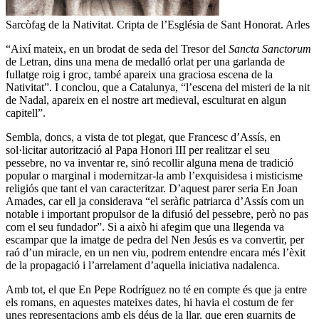
Sarcòfag de la Nativitat. Cripta de l’Església de Sant Honorat. Arles
“Així mateix, en un brodat de seda del Tresor del
Sancta Sanctorum
de Letran, dins una mena de medalló orlat per una garlanda de
fullatge roig i groc, també apareix una graciosa escena de la
Nativitat”. I conclou, que a Catalunya, “l’escena del misteri de la nit
de Nadal, apareix en el nostre art medieval, esculturat en algun
capitell”.
Sembla, doncs, a vista de tot plegat, que Francesc d’Assís, en
sol·licitar autorització al Papa Honori III per realitzar el seu
pessebre, no va inventar re, sinó recollir alguna mena de tradició
popular o marginal i modernitzar-la amb l’exquisidesa i misticisme
religiós que tant el van caracteritzar. D’aquest parer seria En Joan
Amades, car ell ja considerava “el seràfic patriarca d’Assís com un
notable i important propulsor de la difusió del pessebre, però no pas
com el seu fundador”. Si a això hi afegim que una llegenda va
escampar que la imatge de pedra del Nen Jesús es va convertir, per
raó d’un miracle, en un nen viu, podrem entendre encara més l’èxit
de la propagació i l’arrelament d’aquella iniciativa nadalenca.
Amb tot, el que En Pepe Rodríguez no té en compte és que ja entre
els romans, en aquestes mateixes dates, hi havia el costum de fer
unes representacions amb els déus de la llar, que eren guarnits de