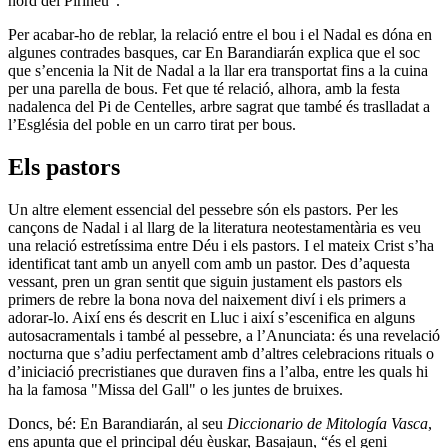
nord del Pirineu”.
Per acabar-ho de reblar, la relació entre el bou i el Nadal es dóna en
algunes contrades basques, car En Barandiarán explica que el soc
que s’encenia la Nit de Nadal a la llar era transportat fins a la cuina
per una parella de bous. Fet que té relació, alhora, amb la festa
nadalenca del Pi de Centelles, arbre sagrat que també és traslladat a
l’Església del poble en un carro tirat per bous.
Els pastors
Un altre element essencial del pessebre són els pastors. Per les
cançons de Nadal i al llarg de la literatura neotestamentària es veu
una relació estretíssima entre Déu i els pastors. I el mateix Crist s’ha
identificat tant amb un anyell com amb un pastor. Des d’aquesta
vessant, pren un gran sentit que siguin justament els pastors els
primers de rebre la bona nova del naixement diví i els primers a
adorar-lo. Així ens és descrit en Lluc i així s’escenifica en alguns
autosacramentals i també al pessebre, a l’Anunciata: és una revelació
nocturna que s’adiu perfectament amb d’altres celebracions rituals o
d’iniciació precristianes que duraven fins a l’alba, entre les quals hi
ha la famosa "Missa del Gall" o les juntes de bruixes.
Doncs, bé: En Barandiarán, al seu
Diccionario de Mitología Vasca
,
ens apunta que el principal déu èuskar, Basajaun, “és el geni