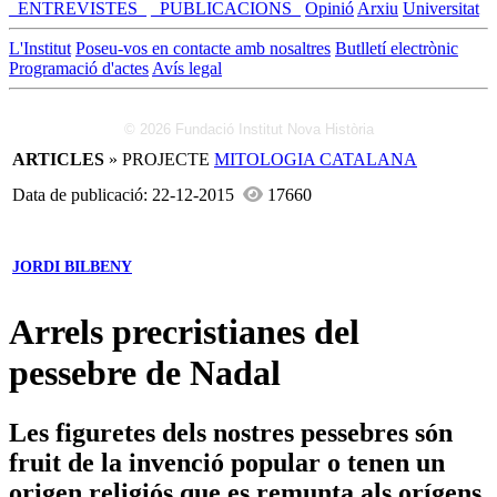
_ENTREVISTES_
_PUBLICACIONS_
Opinió
Arxiu
Universitat
L'Institut
Poseu-vos en contacte amb nosaltres
Butlletí electrònic
Programació d'actes
Avís legal
© 2026 Fundació Institut Nova Història
ARTICLES
» PROJECTE
MITOLOGIA CATALANA
Data de publicació: 22-12-2015
17660
JORDI BILBENY
Arrels precristianes del
pessebre de Nadal
Les figuretes dels nostres pessebres són
fruit de la invenció popular o tenen un
origen religiós que es remunta als orígens