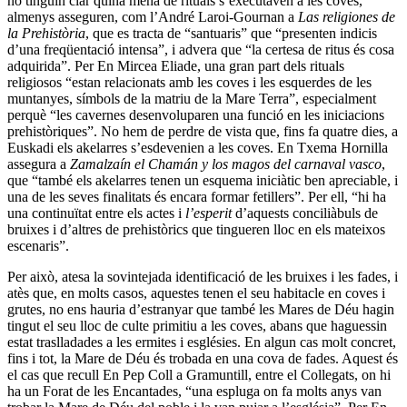
no tinguin clar quina mena de rituals s’executaven a les coves,
almenys asseguren, com l’André Laroi-Gournan a
Las religiones de
la Prehistòria
, que es tracta de “santuaris” que “presenten indicis
d’una freqüentació intensa”, i advera que “la certesa de ritus és cosa
adquirida”. Per En Mircea Eliade, una gran part dels rituals
religiosos “estan relacionats amb les coves i les esquerdes de les
muntanyes, símbols de la matriu de la Mare Terra”, especialment
perquè “les cavernes desenvoluparen una funció en les iniciacions
prehistòriques”. No hem de perdre de vista que, fins fa quatre dies, a
Euskadi els akelarres s’esdevenien a les coves. En Txema Hornilla
assegura a
Zamalzaín el Chamán y los magos del carnaval vasco
,
que “també els akelarres tenen un esquema iniciàtic ben apreciable, i
una de les seves finalitats és encara formar fetillers”. Per ell, “hi ha
una continuïtat entre els actes i
l’esperit
d’aquests conciliàbuls de
bruixes i d’altres de prehistòrics que tingueren lloc en els mateixos
escenaris”.
Per això, atesa la sovintejada identificació de les bruixes i les fades, i
atès que, en molts casos, aquestes tenen el seu habitacle en coves i
grutes, no ens hauria d’estranyar que també les Mares de Déu hagin
tingut el seu lloc de culte primitiu a les coves, abans que haguessin
estat traslladades a les ermites i esglésies. En algun cas molt concret,
fins i tot, la Mare de Déu és trobada en una cova de fades. Aquest és
el cas que recull En Pep Coll a Gramuntill, entre el Collegats, on hi
ha un Forat de les Encantades, “una espluga on fa molts anys van