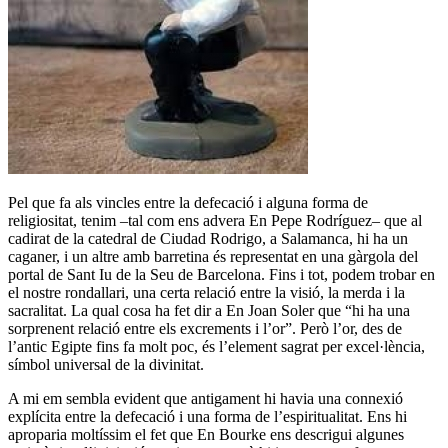
Pel que fa als vincles entre la defecació i alguna forma de
religiositat, tenim –tal com ens advera En Pepe Rodríguez– que al
cadirat de la catedral de Ciudad Rodrigo, a Salamanca, hi ha un
caganer, i un altre amb barretina és representat en una gàrgola del
portal de Sant Iu de la Seu de Barcelona. Fins i tot, podem trobar en
el nostre rondallari, una certa relació entre la visió, la merda i la
sacralitat. La qual cosa ha fet dir a En Joan Soler que “hi ha una
sorprenent relació entre els excrements i l’or”. Però l’or, des de
l’antic Egipte fins fa molt poc, és l’element sagrat per excel·lència,
símbol universal de la divinitat.
A mi em sembla evident que antigament hi havia una connexió
explícita entre la defecació i una forma de l’espiritualitat. Ens hi
aproparia moltíssim el fet que En Bourke ens descrigui algunes