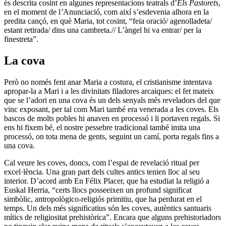
és descrita cosint en algunes representacions teatrals d’
Els
Pastorets
,
en el moment de l
’
Anunciació, com així s’esdevenia alhora en la
predita cançó, en què Maria, tot cosint, “feia oració/ agenolladeta/
estant retirada/ dins una cambreta.// L’àngel hi va entrar/ per la
finestreta”.
La cova
Però no només fent anar Maria a costura, el cristianisme intentava
apropar-la a Mari i a les divinitats filadores arcaiques: el fet mateix
que se l’adori en una cova és un dels senyals més reveladors del que
vinc exposant, per tal com Mari també era venerada a les coves. Els
bascos de molts pobles hi anaven en processó i li portaven regals. Si
ens hi fixem bé, el nostre pessebre tradicional també imita una
processó, on tota mena de gents, seguint un camí, porta regals fins a
una cova.
Cal veure les coves, doncs, com l’espai de revelació ritual per
excel·lència. Una gran part dels cultes antics tenien lloc al seu
interior. D’acord amb En Félix Placer, que ha estudiat la religió a
Euskal Herria, “certs llocs posseeixen un profund significat
simbòlic, antropològico-religiós primitiu, que ha perdurat en el
temps. Un dels més significatius són les coves, autèntics santuaris
mítics de religiositat prehistòrica”. Encara que alguns prehistoriadors