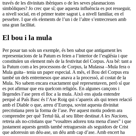
través de les divinitats ibèriques o de les seves plasmacions
simbòliques? Jo crec que sí; que aquesta influència es pot resseguir,
a nivell social, en el primer teatre sagrat i, a nivell familiar, en el
pessebre. I que els elements de l’un i de l’altre s’entrecreuen amb
una gran facilitat.
El bou i la mula
Per posar tan sols un exemple, és ben sabut que antigament les
representacions de la Patum es feien a l’interior de l’església i que
constituïen un element més de la festivitat del Corpus. Ara bé: tant a
la Patum com a les processons de Corpus, la Mulassa –Mula fera o
Mula guita– tenia un paper especial. A més, el Bou del Corpus era
també un dels entremesos que anava a la processó, al costat de la
Mula. No sabem encara exactament què representaven, però sí que
es pot afirmar que era quelcom religiós. En algunes cançons i
llegendes l’ase pren el lloc a la mula. Això ens ajuda entendre
perquè al País Basc és l’Ase Roig qui s’apareix als qui tenen relació
amb el Diable o que, arreu d’Europa, sovint aquesta divinitat
precristiana pren la forma de l’ase. Per aquest motiu podem ara
comprendre per què Tertul·lià, al seu llibre destinat
A les Nacions
,
retreia als no-cristians que “vosaltres adoreu tota mena d'ases” i que
justament aquests gentils també retraguessin als seguidors de Crist
que adoressin un déu-ase, un déu amb cap d’ase. Amb encert ha