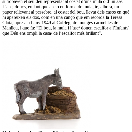
si trobaven el seu déu representat al costat d’una mula o d’un ase.
L’ase, doncs, en tant que ase o en forma de mula, té, alhora, un
paper rellevant al pessebre, al costat del bou, llevat dels casos en què
hi apareixen els dos, com en una cançó que em recorda la Teresa
Clota, apresa a l’any 1949 al Col·legi de monges carmelites de
Manlleu, i que fa: “El bou, la mula i l’ase/ donen escalfor a l’Infant;/
que Déu ens ompli la casa/ de l’escalfor més brillant”.