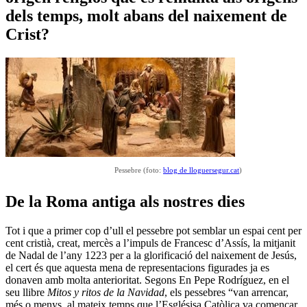
dels temps, molt abans del naixement de
Crist?
Pessebre (foto:
blog de lloguersegur.cat
)
De la Roma antiga als nostres dies
Tot i que a primer cop d’ull el pessebre pot semblar un espai cent per
cent cristià, creat, mercès a l’impuls de Francesc d’Assís, la mitjanit
de Nadal de l’any 1223 per a la glorificació del naixement de Jesús,
el cert és que aquesta mena de representacions figurades ja es
donaven amb molta anterioritat. Segons En Pepe Rodríguez, en el
seu llibre
Mitos y ritos de la Navidad
, els pessebres “van arrencar,
més o menys, al mateix temps que l’Esglésisa Catòlica va començar