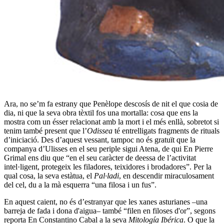
Ara, no se’m fa estrany que Penèlope descosís de nit el que cosia de
dia, ni que la seva obra tèxtil fos una mortalla: cosa que ens la
mostra com un ésser relacionat amb la mort i el més enllà, sobretot si
tenim també present que l’
Odissea
té entrelligats fragments de rituals
d’iniciació. Des d’aquest vessant, tampoc no és gratuït que la
companya d’Ulisses en el seu periple sigui Atena, de qui En Pierre
Grimal ens diu que “en el seu caràcter de deessa de l’activitat
intel·ligent, protegeix les filadores, teixidores i brodadores”. Per la
qual cosa, la seva estàtua, el
Pal·ladi
, en descendir miraculosament
del cel, du a la mà esquerra “una filosa i un fus”.
En aquest caient, no és d’estranyar que les xanes asturianes –una
barreja de fada i dona d'aigua– també “filen en filoses d'or”, segons
reporta En Constantino Cabal a la seva
Mitología Ibérica
. O que la