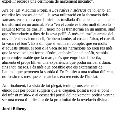
expel·lir recorda una cerimònia de naixement iniciàtic”.
Ara bé, En Vladimir Propp, a
Las raíces históricas del cuento
, en
estudiar les bosses de pell i la seva utilització en la formació dels
xamans, ens exposa que l’iniciat es trasllada d’una realitat a una altra
transformat en un animal. Però “en el conte es troba molt difosa la
següent forma de trasllat: l’heroi no es transforma en un animal, sinó
que s’introdueix a dins de la seva pell”. A més del trasllat arcaic del
novici fent servir un ocell, “trobem també, al costat d’això, el cavall,
la vaca i el bou”. És a dir, que si tenim en compte, que en molts
d’aquests rituals, el bou o la vaca de les narracions no eren res més
que la seva pell, en forma d’odre, embolcallant el neòfit, sembla
prou conjecturable que la mare, més que engreixar la bèstia,
alimenta el propi fill, en una experiència que podia arribar a durar,
fins i tot, mesos. I és més que possible que els excrements de
l’animal que permeten la sortida d’En Patufet a una realitat diferent,
no fossin res més que els mateixos excrements de l’iniciat.
Ara finalment, i a vista de tot plegat, tenim prous elements
etnològics per poder suggerir que el caganer, posat a sota el pont –
del trànsit místic– o al costat del portal del naixement, podria venir a
ser una mena d’indicador de la proximitat de la revelació divina.
Jordi Bilbeny