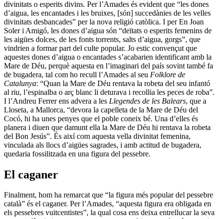
divinitats o esperits divins. Per l’Amades és evident que “les dones
d’aigua, les encantades i les bruixes, [són] succedànies de les velles
divinitats desbancades” per la nova religió catòlica. I per En Joan
Soler i Amigó, les dones d’aigua són “deïtats o esperits femenins de
les aigües dolces, de les fonts torrents, salts d’aigua, gorgs”, que
vindrien a formar part del culte popular. Jo estic convençut que
aquestes dones d’aigua o encantades s’acabarien identificant amb la
Mare de Déu, perquè aquesta en l’imaginari del país sovint també fa
de bugadera, tal com ho recull l’Amades al seu
Folklore de
Catalunya
: “Quan la Mare de Déu rentava la robeta del seu infantó
al riu, l’espinalba o arç blanc li deturava i recollia les peces de roba”.
I l’Andreu Ferrer ens advera a les
Llegendes de les Balears
, que a
Lloseta, a Mallorca, “devora la capelleta de la Mare de Déu del
Cocó, hi ha unes penyes que el poble coneix bé. Una d’elles és
planera i diuen que damunt ella la Mare de Déu hi rentava la robeta
del Bon Jesús”. És així com aquesta vella divinitat femenina,
vinculada als llocs d’aigües sagrades, i amb actitud de bugadera,
quedaria fossilitzada en una figura del pessebre.
El caganer
Finalment, hom ha remarcat que “la figura més popular del pessebre
català” és el caganer. Per l’Amades, “aquesta figura era obligada en
els pessebres vuitcentistes”, la qual cosa ens deixa entrellucar la seva