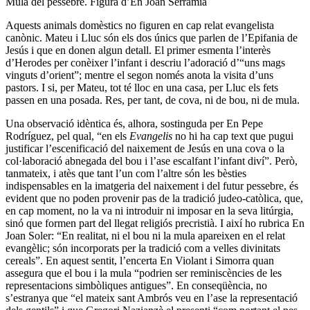
Mula del pessebre. Figura d’En Joan Serramià
Aquests animals domèstics no figuren en cap relat evangelista
canònic. Mateu i Lluc són els dos únics que parlen de l’Epifania de
Jesús i que en donen algun detall. El primer esmenta l’interès
d’Herodes per conèixer l’infant i descriu l’adoració d’“uns mags
vinguts d’orient”; mentre el segon només anota la visita d’uns
pastors. I si, per Mateu, tot té lloc en una casa, per Lluc els fets
passen en una posada. Res, per tant, de cova, ni de bou, ni de mula.
Una observació idèntica és, alhora, sostinguda per En Pepe
Rodríguez, pel qual, “en els
Evangelis
no hi ha cap text que pugui
justificar l’escenificació del naixement de Jesús en una cova o la
col·laboració abnegada del bou i l’ase escalfant l’infant diví”. Però,
tanmateix, i atès que tant l’un com l’altre són les bèsties
indispensables en la imatgeria del naixement i del futur pessebre, és
evident que no poden provenir pas de la tradició judeo-catòlica, que,
en cap moment, no la va ni introduir ni imposar en la seva litúrgia,
sinó que formen part del llegat religiós precristià. I així ho rubrica En
Joan Soler: “En realitat, ni el bou ni la mula apareixen en el relat
evangèlic; són incorporats per la tradició com a velles divinitats
cereals”. En aquest sentit, l’encerta En Violant i Simorra quan
assegura que el bou i la mula “podrien ser reminiscències de les
representacions simbòliques antigues”. En conseqüència, no
s’estranya que “el mateix sant Ambrós veu en l’ase la representació