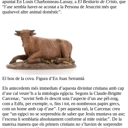
apuntat En Louis Charbonneau-Lassay, a
El Bestiario de Cristo
, que
“l’ase sembla haver-se acostat a la Persona de Jesucrist més que
qualsevol altre animal domèstic”.
El bou de la cova. Figura d’En Joan Serramià
Els antecedents més immediats d’aquesta divinitat cristiana amb cap
d’ase cal veure’ls a la mitologia egípcia. Segons la Claude-Brigitte
Carcenac, “sovint Seth és descrit sota l’aspecte d’un ase pèl-roig,
com a Edfu, per exemple, o, fins i tot, en nombrosos papirs grecs,
com un home amb cap d’ase”. I per aquesta raó, la Carcenac creu
que “un egipci no se sorprendria de saber que Jesús muntava un ase;
l’escena li semblaria absolutament conforme al mite osiríac”. De la
mateixa manera que els primers cristians no s’havien de sorprendre