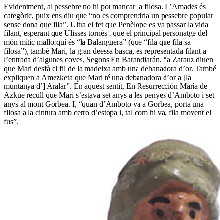
Evidentment, al pessebre no hi pot mancar la filosa. L’Amades és
categòric, puix ens diu que “no es comprendria un pessebre popular
sense dona que fila”. Ultra el fet que Penèlope es va passar la vida
filant, esperant que Ulisses tornés i que el principal personatge del
món mític mallorquí és “la Balanguera” (que “fila que fila sa
filosa”), també Mari, la gran deessa basca, és representada filant a
l’entrada d’algunes coves. Segons En Barandiarán, “a Zarauz diuen
que Mari desfà el fil de la madeixa amb una debanadora d’or. També
expliquen a Amezketa que Mari té una debanadora d’or a [la
muntanya d’] Aralar”. En aquest sentit, En Resurrección María de
Azkue recull que Mari s’estava set anys a les penyes d’Amboto i set
anys al mont Gorbea. I, “quan d’Amboto va a Gorbea, porta una
filosa a la cintura amb cerro d’estopa i, tal com hi va, fila movent el
fus”.