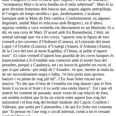
“acompanya Mari o la seva família en el món subterrani”. Mari és la
gran divinitat femenina dels bascos que, segons alguns antropòlegs,
té l’origen als temps neolítics i que, modernament, s’acabarà
barrejant amb la Mare de Déu catòlica. Conformement, en algunes
llegendes, també Mari es relaciona amb Beigorri i, en d’altres,
aquesta vedella o vaca vermella viu directament en un Marizulo: és a
dir, en una cova de Mari. D’acord amb En Barandiarán, l’
ihizi
, un
animal salvatge que viu a les coves, “apareix sota la figura de toro
vermell a les cavernes d’Otsibarre (Camou), al Leizezulo del mont
Lapar i d’Oxabio (Lizarza), d’Usategi (Ataun), d’Askaata (Ataun),
de la Cova del toro al mont Kapildui, d’Okina, al poble d’aquest
nom”. El color vermell d’aquest bou guardià de les coves basques és
transcendental a fi d’establir una connexió amb el nostre bou del
pessebre, perquè a Catalunya, tot i no haver-hi gairebé res escrit, el
que sí que sabem –per mitjà de l’Amades– és que, mentre la mula ha
de ser necessàriament negra o falba, “el bou porta unes grosses
banyes i va pintat de roig pàl·lid”. I En Joan Soler encara ens
innova: “Es diu que el bou de l’establia era roig daurat i que el Nen
Jesús li va tocar el front i li va sortir una estela blanca”. Tot i que ell
mateix ho comenti de passada, sense veure-hi cap relació de fons,
em sembla evident que hi ha un vincle entre aquest bou roig del
naixement i el bou roig del bestiari fantàstic del Capcir, Conflent i
Vallespir, que sortia per Carnestoltes, i de qui En Soler ens comenta
que “fa pensar en l’ase roig o cavall infernal, comú a tot el vessant