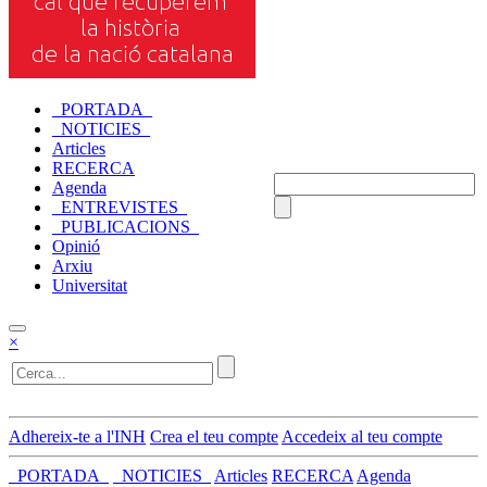
_PORTADA_
_NOTICIES_
Articles
RECERCA
Agenda
_ENTREVISTES_
_PUBLICACIONS_
Opinió
Arxiu
Universitat
×
Adhereix-te a l'INH
Crea el teu compte
Accedeix al teu compte
_PORTADA_
_NOTICIES_
Articles
RECERCA
Agenda