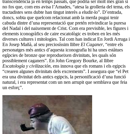
transcendència ja en temps passats, que podria ser molt més gran si
no fos que, com ens avisa l’Amades, “atesa la grolleria del tema, els
tractadistes sens dubte han tingut interès a eludir-lo”. D’entrada,
doncs, sobta que quelcom relacionat amb la merda pugui tenir
cabuda dintre d’una representació que pretén reivindicar la puresa
del Nadal i del naixement de Crist. Com era previsible, les figures i
elements iconogràfics de caire escatològic es troben en les més
diverses cultures i mitologies. Tal com han indicat En Jordi Arruga i
En Josep Mañà, al seu preciosíssim llibre
El Caganer
, “entre els
personatges més antics d’aquesta iconografia hi ha unes estàtues
egípcies de bronze que reprodueixen divinitats, les quals són
possiblement caganers”. En John Gregory Bourke, al llibre
Escatología y civilización
, ens innova que els romans i els egipcis
“crearen algunes divinitats dels excrements”. I assegura que “el Pet
era una divinitat dels antics egipcis, la personificació d’una funció
natural, i era representat com un nen arrupit que semblava que feia
un esforç”.