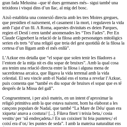
gran fada Melusina –que té dues germanes més– sigui també una
teixidora i visqui dins d’un llac, al mig del bosc.
Això establiria una connexió directa amb les tres Moires gregues,
que presidien el naixement, el casament i la mort, i regulaven la vida
amb l’ajut d’un fil. A Roma, aquestes divinitats es deien Parques,
regien el Destí i eren també anomenades les “Tres Fades”. Per En
Claude Gignebert la relació de la filosa amb personatges mitològics
serien els trets “d’una religió que treia del gest quotidià de la filosa la
certesa d’un lligam amb el més enllà”.
L’Azkue ens detalla que “el sopar que solen tenir les filadores a
l’entorn de la mitja nit es diu sopar de bruixes”. Amb la qual cosa
ara tenim una relació directa entre la filosa i alguna mena de
sacerdotessa arcaica, que lligava la vida terrenal amb la vida
celestial. El seu vincle amb el Nadal ens el torna a revelar l’Azkue,
puix comenta que “també es diu sopar de bruixes el sopar que es té
després de la Missa del gall”.
Congruentment, i per això mateix, en un intent d’aproximar la
religió primitiva amb la que estava naixent, hom ha elaborat a les
cançons populars de Nadal, que també “La Mare de Déu/ quan era
xiqueta/ anava a costura// [...]. Filava finet/ i teixia beta,/ cosia
vestits/ per ‘nâ endreçadeta.// En un coixinet/ hi feia puntetes;/ el
coixí era d’or,/ les puntes de seda”. I amb la mateixa naturalitat ens