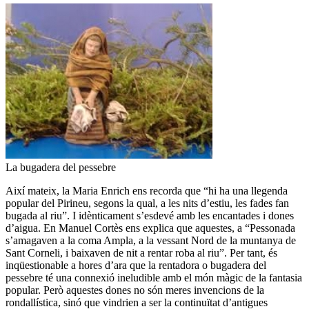
La bugadera del pessebre
Així mateix, la Maria Enrich ens recorda que “hi ha una llegenda
popular del Pirineu, segons la qual, a les nits d’estiu, les fades fan
bugada al riu”. I idènticament s’esdevé amb les encantades i dones
d’aigua. En Manuel Cortès ens explica que aquestes, a “Pessonada
s’amagaven a la coma Ampla, a la vessant Nord de la muntanya de
Sant Corneli, i baixaven de nit a rentar roba al riu”. Per tant, és
inqüestionable a hores d’ara que la rentadora o bugadera del
pessebre té una connexió ineludible amb el món màgic de la fantasia
popular. Però aquestes dones no són meres invencions de la
rondallística, sinó que vindrien a ser la continuïtat d’antigues