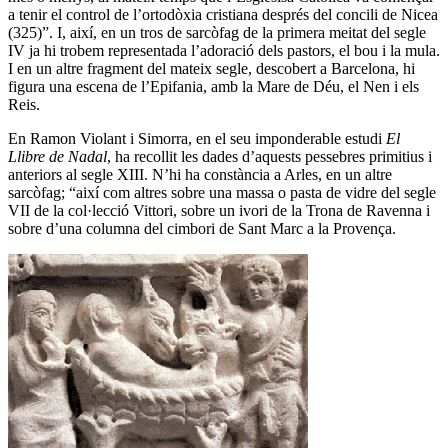
a tenir el control de l’ortodòxia cristiana després del concili de Nicea
(325)”. I, així, en un tros de sarcòfag de la primera meitat del segle
IV ja hi trobem representada l’adoració dels pastors, el bou i la mula.
I en un altre fragment del mateix segle, descobert a Barcelona, hi
figura una escena de l’Epifania, amb la Mare de Déu, el Nen i els
Reis.
En Ramon Violant i Simorra, en el seu imponderable estudi
El
Llibre de Nadal
,
ha recollit les dades d’aquests pessebres primitius i
anteriors al segle XIII. N’hi ha constància a Arles, en un altre
sarcòfag; “així com altres sobre una massa o pasta de vidre del segle
VII de la col·lecció Vittori, sobre un ivori de la Trona de Ravenna i
sobre d’una columna del cimbori de Sant Marc a la Provença.