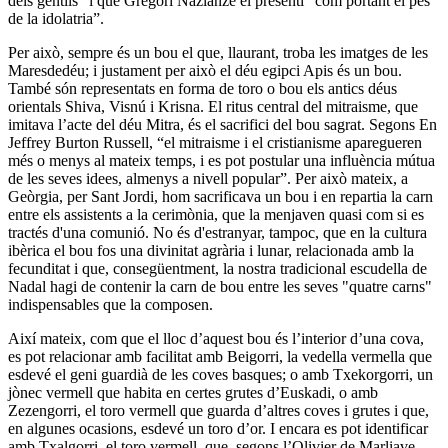
dels gentils” i que Gregori Nazianzè el presenti “com portant el pes
de la idolatria”.
Per això, sempre és un bou el que, llaurant, troba les imatges de les
Maresdedéu; i justament per això el déu egipci Apis és un bou.
També són representats en forma de toro o bou els antics déus
orientals Shiva, Visnú i Krisna. El ritus central del mitraisme, que
imitava l’acte del déu Mitra, és el sacrifici del bou sagrat. Segons En
Jeffrey Burton Russell, “el mitraisme i el cristianisme aparegueren
més o menys al mateix temps, i es pot postular una influència mútua
de les seves idees, almenys a nivell popular”. Per això mateix, a
Geòrgia, per Sant Jordi, hom sacrificava un bou i en repartia la carn
entre els assistents a la cerimònia, que la menjaven quasi com si es
tractés d'una comunió. No és d'estranyar, tampoc, que en la cultura
ibèrica el bou fos una divinitat agrària i lunar, relacionada amb la
fecunditat i que, consegüentment, la nostra tradicional escudella de
Nadal hagi de contenir la carn de bou entre les seves "quatre carns"
indispensables que la composen.
Així mateix, com que el lloc d’aquest bou és l’interior d’una cova,
es pot relacionar amb facilitat amb Beigorri, la vedella vermella que
esdevé el geni guardià de les coves basques; o amb Txekorgorri, un
jònec vermell que habita en certes grutes d’Euskadi, o amb
Zezengorri, el toro vermell que guarda d’altres coves i grutes i que,
en algunes ocasions, esdevé un toro d’or. I encara es pot identificar
amb Txalgorri, el toro vermell, que, segons l’Olivier de Marliave,