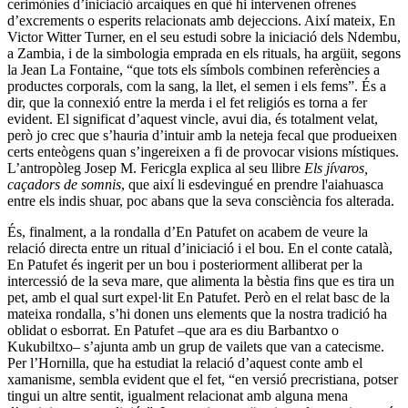
cerimònies d’iniciació arcaiques en què hi intervenen ofrenes
d’excrements o esperits relacionats amb dejeccions. Així mateix, En
Victor Witter Turner, en el seu estudi sobre la iniciació dels Ndembu,
a Zambia, i de la simbologia emprada en els rituals, ha argüit, segons
la Jean La Fontaine, “que tots els símbols combinen referències a
productes corporals, com la sang, la llet, el semen i els fems”. És a
dir, que la connexió entre la merda i el fet religiós es torna a fer
evident. El significat d’aquest vincle, avui dia, és totalment velat,
però jo crec que s’hauria d’intuir amb la neteja fecal que produeixen
certs enteògens quan s’ingereixen a fi de provocar visions místiques.
L’antropòleg Josep M. Fericgla explica al seu llibre
Els jívaros,
caçadors de somnis
, que així li esdevingué en prendre l'aiahuasca
entre els indis shuar, poc abans que la seva consciència fos alterada.
És, finalment, a la rondalla d’En Patufet on acabem de veure la
relació directa entre un ritual d’iniciació i el bou. En el conte català,
En Patufet és ingerit per un bou i posteriorment alliberat per la
intercessió de la seva mare, que alimenta la bèstia fins que es tira un
pet, amb el qual surt expel·lit En Patufet. Però en el relat basc de la
mateixa rondalla, s’hi donen uns elements que la nostra tradició ha
oblidat o esborrat. En Patufet –que ara es diu Barbantxo o
Kukubiltxo– s’ajunta amb un grup de vailets que van a catecisme.
Per l’Hornilla, que ha estudiat la relació d’aquest conte amb el
xamanisme, sembla evident que el fet, “en versió precristiana, potser
tingui un altre sentit, igualment relacionat amb alguna mena