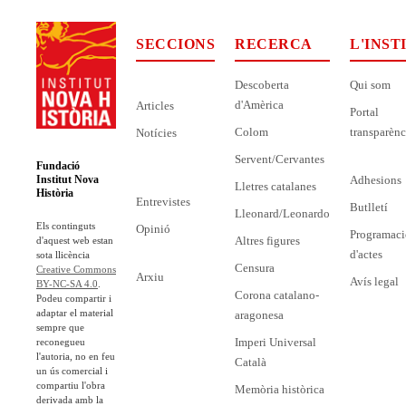
SECCIONS
RECERCA
L'INST
Descoberta
Qui som
d'Amèrica
Articles
Portal
Colom
transparènc
Notícies
Servent/Cervantes
Fundació
Adhesions
Institut Nova
Lletres catalanes
Història
Entrevistes
Butlletí
Lleonard/Leonardo
Els continguts
Opinió
Programaci
Altres figures
d'aquest web estan
d'actes
sota llicència
Censura
Creative Commons
Arxiu
Avís legal
BY-NC-SA 4.0
.
Corona catalano-
Podeu compartir i
adaptar el material
aragonesa
sempre que
Imperi Universal
reconegueu
l'autoria, no en feu
Català
un ús comercial i
compartiu l'obra
Memòria històrica
derivada amb la