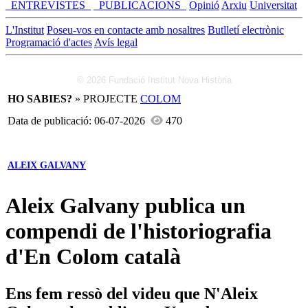
_ENTREVISTES_
_PUBLICACIONS_
Opinió
Arxiu
Universitat
L'Institut
Poseu-vos en contacte amb nosaltres
Butlletí electrònic
Programació d'actes
Avís legal
© 2026 Fundació Institut Nova Història
HO SABIES?
» PROJECTE
COLOM
Data de publicació: 06-07-2026
470
ALEIX GALVANY
Aleix Galvany publica un
compendi de l'historiografia
d'En Colom català
Ens fem ressò del videu que N'Aleix