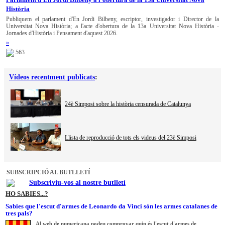
Història
Publiquem el parlament d'En Jordi Bilbeny, escriptor, investigador i Director de la
Universitat Nova Història; a l'acte d'obertura de la 13a Universitat Nova Història -
Jornades d'Història i Pensament d'aquest 2026.
»
563
Vídeos recentment publicats
:
24è Simposi sobre la història censurada de Catalunya
Llista de reproducció de tots els videus del 23è Simposi
SUBSCRIPCIÓ AL BUTLLETÍ
Subscriviu-vos al nostre butlletí
HO SABIES...?
Sabies que l'escut d'armes de Leonardo da Vinci són les armes catalanes de
tres pals?
Al web de numericana podeu comprovar quin és l'escut d'armes de