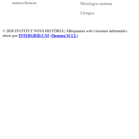
mateixa llicència.
Mitologia catalana
Llengua
© 2026 INSTITUT NOVA HISTÒRIA | Allotjament web i sistemes informàtics
oferts per
INTERGRID.CAT
(
Opengea SCCL
)