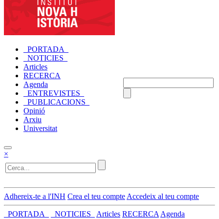
_PORTADA_
_NOTICIES_
Articles
RECERCA
Agenda
_ENTREVISTES_
_PUBLICACIONS_
Opinió
Arxiu
Universitat
×
Adhereix-te a l'INH
Crea el teu compte
Accedeix al teu compte
_PORTADA_
_NOTICIES_
Articles
RECERCA
Agenda