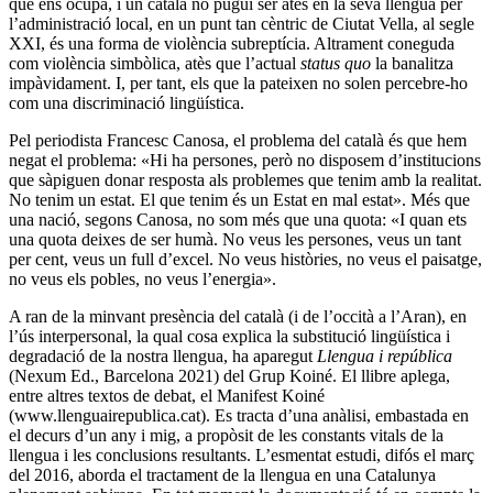
que ens ocupa, i un català no pugui ser atès en la seva llengua per
l’administració local, en un punt tan cèntric de Ciutat Vella, al segle
XXI, és una forma de violència subreptícia. Altrament coneguda
com violència simbòlica, atès que l’actual
status quo
la banalitza
impàvidament. I, per tant, els que la pateixen no solen percebre-ho
com una discriminació lingüística.
Pel periodista Francesc Canosa, el problema del català és que hem
negat el problema: «Hi ha persones, però no disposem d’institucions
que sàpiguen donar resposta als problemes que tenim amb la realitat.
No tenim un estat. El que tenim és un Estat en mal estat». Més que
una nació, segons Canosa, no som més que una quota: «I quan ets
una quota deixes de ser humà. No veus les persones, veus un tant
per cent, veus un full d’excel. No veus històries, no veus el paisatge,
no veus els pobles, no veus l’energia».
A ran de la minvant presència del català (i de l’occità a l’Aran), en
l’ús interpersonal, la qual cosa explica la substitució lingüística i
degradació de la nostra llengua, ha aparegut
Llengua i república
(Nexum Ed., Barcelona 2021) del Grup Koiné. El llibre aplega,
entre altres textos de debat, el Manifest Koiné
(www.llenguairepublica.cat). Es tracta d’una anàlisi, embastada en
el decurs d’un any i mig, a propòsit de les constants vitals de la
llengua i les conclusions resultants. L’esmentat estudi, difós el març
del 2016, aborda el tractament de la llengua en una Catalunya