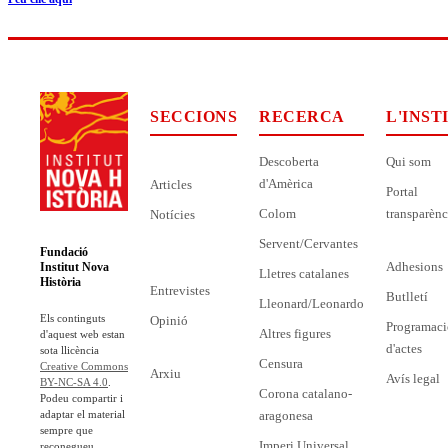
SECCIONS
RECERCA
L'INST
Descoberta
Qui som
d'Amèrica
Articles
Portal
Colom
transparènc
Notícies
Servent/Cervantes
Fundació
Adhesions
Institut Nova
Lletres catalanes
Història
Entrevistes
Butlletí
Lleonard/Leonardo
Els continguts
Opinió
Programaci
Altres figures
d'aquest web estan
d'actes
sota llicència
Censura
Creative Commons
Arxiu
Avís legal
BY-NC-SA 4.0
.
Corona catalano-
Podeu compartir i
adaptar el material
aragonesa
sempre que
Imperi Universal
reconegueu