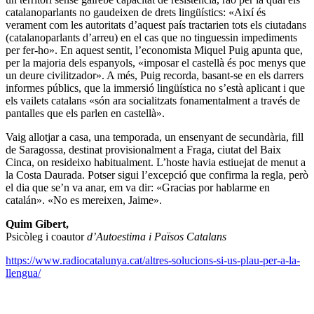
catalanoparlants no gaudeixen de drets lingüístics: «Així és
verament com les autoritats d’aquest país tractarien tots els ciutadans
(catalanoparlants d’arreu) en el cas que no tinguessin impediments
per fer-ho». En aquest sentit, l’economista Miquel Puig apunta que,
per la majoria dels espanyols, «imposar el castellà és poc menys que
un deure civilitzador». A més, Puig recorda, basant-se en els darrers
informes públics, que la immersió lingüística no s’està aplicant i que
els vailets catalans «són ara socialitzats fonamentalment a través de
pantalles que els parlen en castellà».
Vaig allotjar a casa, una temporada, un ensenyant de secundària, fill
de Saragossa, destinat provisionalment a Fraga, ciutat del Baix
Cinca, on resideixo habitualment. L’hoste havia estiuejat de menut a
la Costa Daurada. Potser sigui l’excepció que confirma la regla, però
el dia que se’n va anar, em va dir: «Gracias por hablarme en
catalán». «No es mereixen, Jaime».
Quim Gibert,
Psicòleg i coautor
d’Autoestima i Països Catalans
https://www.radiocatalunya.cat/altres-solucions-si-us-plau-per-a-la-
llengua/