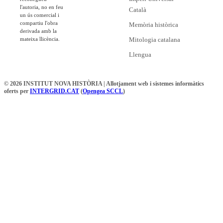
l'autoria, no en feu
Català
un ús comercial i
compartiu l'obra
Memòria històrica
derivada amb la
mateixa llicència.
Mitologia catalana
Llengua
© 2026 INSTITUT NOVA HISTÒRIA | Allotjament web i sistemes informàtics
oferts per
INTERGRID.CAT
(
Opengea SCCL
)