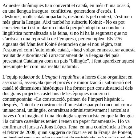
Aquestes dinàmiques han convertit el català, en més d’una ocasió,
en una llengua insegura, conflictiva, generadora d’estrès. I,
aleshores, molts catalanoparlants, desbordats pel context, s’estimen
més girar la llengua. Així també ho subscriu Koiné: «No es pot
conscienciar i estimular un ciutadà perquè adopti una conducta
lingüística normalitzada a la feina, si no hi ha la seguretat que no
s’arrisca a una represàlia de l’empresa, per exemple». Els 276
signants del Manifest Koiné denuncien que el nou règim, tant
l’espanyol com l’autonòmic català, «hagi volgut emmascarar aquesta
realitat de subordinació i arraconament de la llengua del país
presentant Catalunya com un país “bilingüe”, i fent aparèixer aquest
presumpte fet com una realitat natural».
L’equip redactor de
Llengua i república
, a hores d'ara organitzat en
associació, assenyala que el procés de minorització i submissió del
català té dimensions històriques i ha format part consubstancial dels
dos grans projectes castellans de les èpoques moderna i
contemporània: «La construcció, primer, de l’imperi hispànic i,
després, l’intent de construcció d’un estat espanyol concebut com a
uninacional, unilingüe, centralitzat administrativament i articulat a
través d’un imaginari i una ideologia supremacista en què la llengua
i la cultura castellanes tenien i tenen un paper fonamental». Ho va
confirmar el jurista Alfons López Tena, en una conferència a Fraga
el febrer de 2008, quan suggeria de fixar-se en la Franja de Ponent,
un territori sense gairebé capacitat de resistència, raó per la qual els