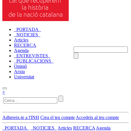
_PORTADA_
_NOTICIES_
Articles
RECERCA
Agenda
_ENTREVISTES_
_PUBLICACIONS_
Opinió
Arxiu
Universitat
×
Adhereix-te a l'INH
Crea el teu compte
Accedeix al teu compte
_PORTADA_
_NOTICIES_
Articles
RECERCA
Agenda