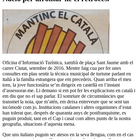
Oficina d’Informació Turística, xamfrà de plaça Sant Jaume amb el
carrer Ciutat, setembre de 2016. Mentre faig cua per fer unes
consultes em plau sentir la tècnica municipal de turisme parlant en
italià a la família estrangera que em precedeix. Quan arriba el meu
torn, la jove funcionària se’m dirigeix en castellà en l’instant
d’assessorar-me. Li demano si em pot fer les explicacions en català i
em diu que no el sap parlar. El somriure de circumstàncies que
transmet la noia, que m’atén, em deixa entreveure que se sent tan
incòmode com jo. Institucions catalanes i altres organismes d’estat
han tolerat que, després de quaranta anys de postfranquisme, es
puguin produir, tant en el Cap i casal com altres punts de la nostra
geografia, situacions d’aquesta mena.
Que uns italians puguin ser atesos en la seva llengua, com en el cas