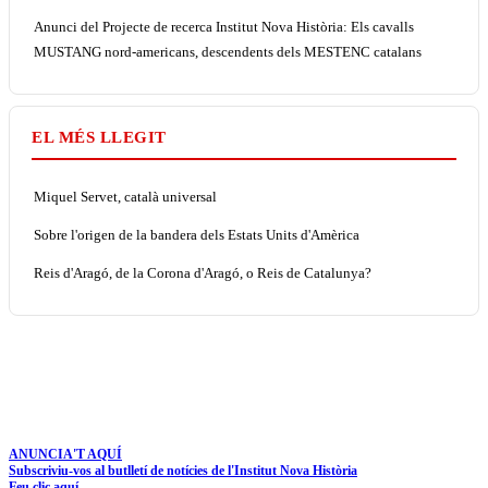
Anunci del Projecte de recerca Institut Nova Història: Els cavalls
MUSTANG nord-americans, descendents dels MESTENC catalans
EL MÉS LLEGIT
Miquel Servet, català universal
Sobre l'origen de la bandera dels Estats Units d'Amèrica
Reis d'Aragó, de la Corona d'Aragó, o Reis de Catalunya?
ANUNCIA'T AQUÍ
Subscriviu-vos al butlletí de notícies de l'Institut Nova Història
Feu clic aquí