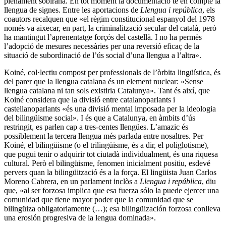
plenament sobirana. En tot moment la documentació té en compte la
llengua de signes. Entre les aportacions de
Llengua i república
, els
coautors recalquen que «el règim constitucional espanyol del 1978
només va aixecar, en part, la criminalització secular del català, però
ha mantingut l’aprenentatge forçós del castellà. I no ha permès
l’adopció de mesures necessàries per una reversió eficaç de la
situació de subordinació de l’ús social d’una llengua a l’altra».
Koiné, col·lectiu compost per professionals de l’òrbita lingüística, és
del parer que la llengua catalana és un element nuclear: «Sense
llengua catalana ni tan sols existiria Catalunya». Tant és així, que
Koiné considera que la divisió entre catalanoparlants i
castellanoparlants «és una divisió mental imposada per la ideologia
del bilingüisme social». I és que a Catalunya, en àmbits d’ús
restringit, es parlen cap a tres-centes llengües. L’amazic és
possiblement la tercera llengua més parlada entre nosaltres. Per
Koiné, el bilingüisme (o el trilingüisme, és a dir, el poliglotisme),
que pugui tenir o adquirir tot ciutadà individualment, és una riquesa
cultural. Però el bilingüisme, fenomen inicialment positiu, esdevé
pervers quan la bilingüització és a la força. El lingüista Juan Carlos
Moreno Cabrera, en un parlament inclòs a
Llengua i república
, diu
que, «al ser forzosa implica que esa fuerza sólo la puede ejercer una
comunidad que tiene mayor poder que la comunidad que se
bilingüiza obligatoriamente (…); esa bilingüización forzosa conlleva
una erosión progresiva de la lengua dominada».