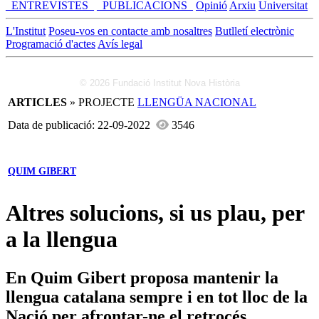
_ENTREVISTES_
_PUBLICACIONS_
Opinió
Arxiu
Universitat
L'Institut
Poseu-vos en contacte amb nosaltres
Butlletí electrònic
Programació d'actes
Avís legal
© 2026 Fundació Institut Nova Història
ARTICLES
» PROJECTE
LLENGÜA NACIONAL
Data de publicació: 22-09-2022
3546
QUIM GIBERT
Altres solucions, si us plau, per
a la llengua
En Quim Gibert proposa mantenir la
llengua catalana sempre i en tot lloc de la
Nació per afrontar-ne el retrocés.