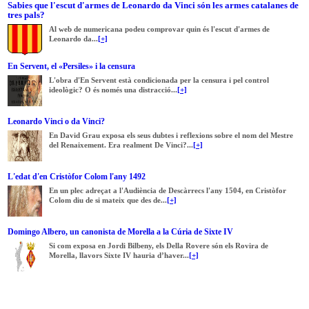
Sabies que l'escut d'armes de Leonardo da Vinci són les armes catalanes de
tres pals?
Al web de numericana podeu comprovar quin és l'escut d'armes de
Leonardo da...
[+]
En Servent, el «Persiles» i la censura
L'obra d'En Servent està condicionada per la censura i pel control
ideològic? O és només una distracció...
[+]
Leonardo Vinci o da Vinci?
En David Grau exposa els seus dubtes i reflexions sobre el nom del Mestre
del Renaixement. Era realment De Vinci?...
[+]
L'edat d'en Cristòfor Colom l'any 1492
En un plec adreçat a l'Audiència de Descàrrecs l'any 1504, en Cristòfor
Colom diu de si mateix que des de...
[+]
Domingo Albero, un canonista de Morella a la Cúria de Sixte IV
Si com exposa en Jordi Bilbeny, els Della Rovere són els Rovira de
Morella, llavors Sixte IV hauria d’haver...
[+]