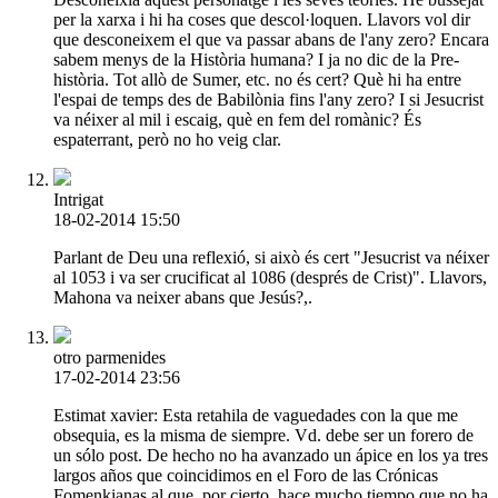
per la xarxa i hi ha coses que descol·loquen. Llavors vol dir
que desconeixem el que va passar abans de l'any zero? Encara
sabem menys de la Història humana? I ja no dic de la Pre-
història. Tot allò de Sumer, etc. no és cert? Què hi ha entre
l'espai de temps des de Babilònia fins l'any zero? I si Jesucrist
va néixer al mil i escaig, què en fem del romànic? És
espaterrant, però no ho veig clar.
Intrigat
18-02-2014 15:50
Parlant de Deu una reflexió, si això és cert "Jesucrist va néixer
al 1053 i va ser crucificat al 1086 (després de Crist)". Llavors,
Mahona va neixer abans que Jesús?,.
otro parmenides
17-02-2014 23:56
Estimat xavier: Esta retahila de vaguedades con la que me
obsequia, es la misma de siempre. Vd. debe ser un forero de
un sólo post. De hecho no ha avanzado un ápice en los ya tres
largos años que coincidimos en el Foro de las Crónicas
Fomenkianas al que, por cierto, hace mucho tiempo que no ha