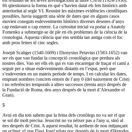
els resultats de les seves investigacions al llibre
Christ
(1924-1936).
Hi qüestionava la forma en què s’havien datat els fets històrics amb
anterioritat al segle VI. Reunint les màximes evidències científiques
possibles, havia suggerit una sèrie de dates que en alguns casos
movien coneguts esdeveniments històrics diverses desenes d’anys
cap endavant o cap enrere. La curiositat inicial va portar a Anatoly
Fomenko a submergir-se de ple en els problemes de la ciència de la
cronologia. Aquesta ciència que ens sembla tan antiga com el foc
amb prou feines té cinc segles.
Joseph Scaliger (1540-1609) i Dionysius Petavius (1583-1652) van
ser els que van fundar la concepció cronològica que perdura als
nostres dies. Van ser ells els qui es van encarregar de traçar el camí a
seguir per a situar esdeveniments distants en l’espai, però que
s’esdevenien en un mateix període de temps. I en calcular les dates,
emprant nombres concrets entorn de l’any 0 (del naixement de Crist)
i no referències temporals a altres successos (trenta anys després de
la Fundació de Roma, deu anys després de la mort d’Alexandre el
Gran).
5
Avui en dia tots sabem que la feina dels cronòlegs no va ser el que
se sol dir molt precisa. Jesucrist no va néixer pas a l'any u, sinó al
tres després de Crist. A aquest resultat, hi arribem de nou mitjançant
un eclipsi: el que Flavi Josef relata poc després de la mort d'Herodes