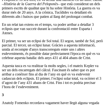
–
Història de la Guerra del Peloponès
– que està considerat un dels
primers escrits de qualitat que hi ha sobre Història. La guerra es va
durar més de 20 anys. A la crònica, Tucídides va detallant els
diferents alts i baixos que patien al llarg del prolongat combat.
En un relat tan extens en el temps, va poder arribar a detallar 3
eclipsis que van succeir durant la confrontació entre Esparta i
Atenes.
El primer, va ser un eclipsi de Sol total. El segon, també de Sol, però
parcial. El tercer, un eclipsi lunar. Gràcies a aquesta informació,
unida al recompte d'anys transcorreguts entre uns i altres
esdeveniments, és possible datar perfectament l'època en què es va
celebrar aquesta batalla: dels anys 431 al 404 abans de Crist.
Aquesta tasca es va realitzar fa molts segles, i el mateix Kepler va
ser un dels encarregats del càlcul. Fascinant és saber que es pot
arribar a conèixer fins al dia de l’any en què es va esdevenir
cadascun dels eclipsis. El primer, l’eclipsi solar total, va ocórrer el 3
d’agost de l’any 431 abans de Crist. Fins i tot es podria precisar
l’hora de l’esdeveniment.
3
Anatoly Fomenko recordava vagament haver llegit alguna vegada