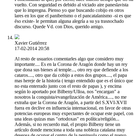
vuelto. Con seguridad es debido al viciado aire paneslavista
que lo impregna. Pienso yo que buscando cobijo en otros
lares en los que el paniberismo o el pancatalanismo -si es que
éso existe- le permitan alguna alegría a su ya trasnochado
discurso. Quede Vd. con Dios, querido amigo.
Xavier Gutiérrez
17-02-2014 20:58
Al resto de usuarios comentarles algo que considero muy
importante.... Es en la Corona de Aragón donde hay un rey
que dona sus bienes al temple..., otro rey que defiende a los
cataros...., otro que da cobijo a estos dos grupos...., el papa
mas hereje de la historia ( tengo entendido que es el único que
no esta enterrado junto con el resto de papas ), y encima
según lo aportado por Bilbeny/Ulloa, nos "encargan" a
nosotros la conquista/evangelización de América...., no me
extraña que la Corona de Aragón, a partir del S.XVI-XVII
fuera en declive en influencia internacional, en favor de otras
potencias europeas muy expectantes de ocupar este papel, con
una ideas quizas mas "ortodoxas" en política/religión...
Además, si no recuerdo mal, el propio Bilbeny tiene un
artículo donde menciona a toda una nobleza catalana muy
deseosa de ocupar el centro de la peninsula como el nuevo