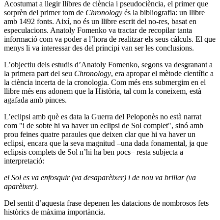
Acostumat a llegir llibres de ciència i pseudociència, el primer que
sorprèn del primer tom de
Chronology
és la bibliografia: un llibre
amb 1492 fonts. Així, no és un llibre escrit del no-res, basat en
especulacions. Anatoly Fomenko va tractar de recopilar tanta
informació com va poder a l’hora de realitzar els seus càlculs. El que
menys li va interessar des del principi van ser les conclusions.
L’objectiu dels estudis d’Anatoly Fomenko, segons va desgranant a
la primera part del seu
Chronology
, era apropar el mètode científic a
la ciència incerta de la cronologia. Com més ens submergim en el
llibre més ens adonem que la Història, tal com la coneixem, està
agafada amb pinces.
L’eclipsi amb què es data la Guerra del Peloponès no està narrat
com "i de sobte hi va haver un eclipsi de Sol complet", sinó amb
prou feines quatre paraules que deixen clar que hi va haver un
eclipsi, encara que la seva magnitud –una dada fonamental, ja que
eclipsis complets de Sol n’hi ha ben pocs– resta subjecta a
interpretació:
el Sol es va enfosquir (va desaparèixer) i de nou va brillar (va
aparèixer).
Del sentit d’aquesta frase depenen les datacions de nombrosos fets
històrics de màxima importància.