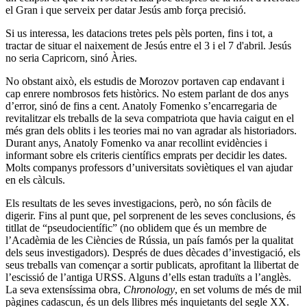
el Gran i que serveix per datar Jesús amb força precisió.
Si us interessa, les datacions tretes pels pèls porten, fins i tot, a
tractar de situar el naixement de Jesús entre el 3 i el 7 d'abril. Jesús
no seria Capricorn, sinó Àries.
No obstant això, els estudis de Morozov portaven cap endavant i
cap enrere nombrosos fets històrics. No estem parlant de dos anys
d’error, sinó de fins a cent. Anatoly Fomenko s’encarregaria de
revitalitzar els treballs de la seva compatriota que havia caigut en el
més gran dels oblits i les teories mai no van agradar als historiadors.
Durant anys, Anatoly Fomenko va anar recollint evidències i
informant sobre els criteris científics emprats per decidir les dates.
Molts companys professors d’universitats soviètiques el van ajudar
en els càlculs.
Els resultats de les seves investigacions, però, no són fàcils de
digerir. Fins al punt que, pel sorprenent de les seves conclusions, és
titllat de “pseudocientífic” (no oblidem que és un membre de
l’Acadèmia de les Ciències de Rússia, un país famós per la qualitat
dels seus investigadors). Després de dues dècades d’investigació, els
seus treballs van començar a sortir publicats, aprofitant la llibertat de
l’escissió de l’antiga URSS. Alguns d’ells estan traduïts a l’anglès.
La seva extensíssima obra,
Chronology
, en set volums de més de mil
pàgines cadascun, és un dels llibres més inquietants del segle XX.