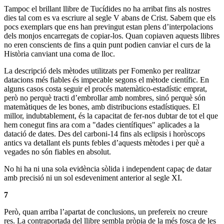
Tampoc el brillant llibre de Tucídides no ha arribat fins als nostres
dies tal com es va escriure al segle V abans de Crist. Sabem que els
pocs exemplars que ens han previngut estan plens d’interpolacions
dels monjos encarregats de copiar-los. Quan copiaven aquests llibres
no eren conscients de fins a quin punt podien canviar el curs de la
Història canviant una coma de lloc.
La descripció dels mètodes utilitzats per Fomenko per realitzar
datacions més fiables és impecable segons el mètode científic. En
alguns casos costa seguir el procés matemàtico-estadístic emprat,
però no perquè tracti d’embrollar amb nombres, sinó perquè són
matemàtiques de les bones, amb distribucions estadístiques. El
millor, indubtablement, és la capacitat de fer-nos dubtar de tot el que
hem conegut fins ara com a "dades científiques" aplicades a la
datació de dates. Des del carboni-14 fins als eclipsis i horòscops
antics va detallant els punts febles d’aquests mètodes i per què a
vegades no són fiables en absolut.
No hi ha ni una sola evidència sòlida i independent capaç de datar
amb precisió ni un sol esdeveniment anterior al segle XI.
7
Però, quan arriba l’apartat de conclusions, un prefereix no creure
res. La contraportada del llibre sembla pròpia de la més fosca de les