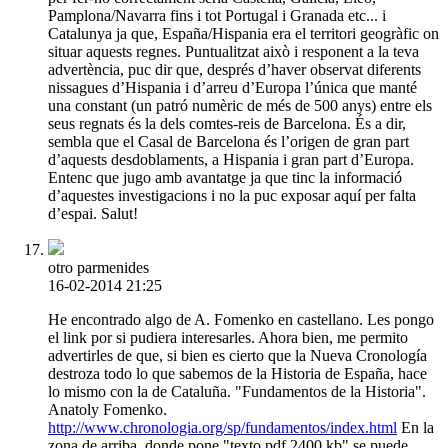
Pamplona/Navarra fins i tot Portugal i Granada etc... i
Catalunya ja que, España/Hispania era el territori geogràfic on
situar aquests regnes. Puntualitzat això i responent a la teva
advertència, puc dir que, després d’haver observat diferents
nissagues d’Hispania i d’arreu d’Europa l’única que manté
una constant (un patró numèric de més de 500 anys) entre els
seus regnats és la dels comtes-reis de Barcelona. És a dir,
sembla que el Casal de Barcelona és l’origen de gran part
d’aquests desdoblaments, a Hispania i gran part d’Europa.
Entenc que jugo amb avantatge ja que tinc la informació
d’aquestes investigacions i no la puc exposar aquí per falta
d’espai. Salut!
otro parmenides
16-02-2014 21:25
He encontrado algo de A. Fomenko en castellano. Les pongo
el link por si pudiera interesarles. Ahora bien, me permito
advertirles de que, si bien es cierto que la Nueva Cronología
destroza todo lo que sabemos de la Historia de España, hace
lo mismo con la de Cataluña. "Fundamentos de la Historia".
Anatoly Fomenko.
http://www.chronologia.org/sp/fundamentos/index.html
En la
zona de arriba, donde pone "texto pdf 2400 kb" se puede