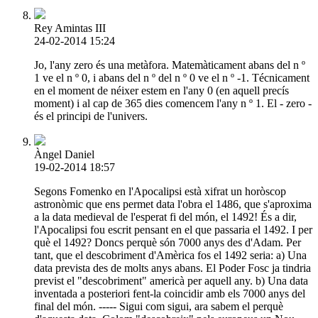
Rey Amintas III
24-02-2014 15:24
Jo, l'any zero és una metàfora. Matemàticament abans del n º
1 ve el n º 0, i abans del n º del n º 0 ve el n º -1. Técnicament
en el moment de néixer estem en l'any 0 (en aquell precís
moment) i al cap de 365 dies comencem l'any n º 1. El - zero -
és el principi de l'univers.
Àngel Daniel
19-02-2014 18:57
Segons Fomenko en l'Apocalipsi està xifrat un horòscop
astronòmic que ens permet data l'obra el 1486, que s'aproxima
a la data medieval de l'esperat fi del món, el 1492! És a dir,
l'Apocalipsi fou escrit pensant en el que passaria el 1492. I per
què el 1492? Doncs perquè són 7000 anys des d'Adam. Per
tant, que el descobriment d'Amèrica fos el 1492 seria: a) Una
data prevista des de molts anys abans. El Poder Fosc ja tindria
previst el "descobriment" americà per aquell any. b) Una data
inventada a posteriori fent-la coincidir amb els 7000 anys del
final del món. ----- Sigui com sigui, ara sabem el perquè