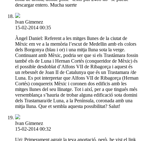
descargar entero. Mucha suerte
Ivan Gimenez
15-02-2014 00:35
Àngel Daniel: Referent a les mitges llunes de la ciutat de
Mèxic em ve a la memòria l’escut de Medellin amb els colors
dels Borgonya (blau i or) i una mitja lluna sota la verge.
Continuant amb Mèxic, podria ser que si els Trastàmara fossin
també els de Luna i Hernan Cortés (conqueridor de Mèxic) és
el possible desdoblat d’Alfons VII de Ribagorça i aquest és
un rebesnét de Joan II de Catalunya que és un Trastamara /de
Luna. Es pot interpretar que Alfons VII de Ribagorça (Hernan
Cortés) conquereix Mèxic i coronen dos edificis amb les
mitges llunes del seu llinatge. Tot i així, per a que tingués més
versemblança s’hauria de trobar alguna edificació sota domini
dels Trastamara/de Luna, a la Península, coronada amb una
mitja lluna. Que et sembla aquesta possibilitat? Salut!
Ivan Gimenez
15-02-2014 00:32
Uri: Primerament agrair la teva aportació, però, he vist el link