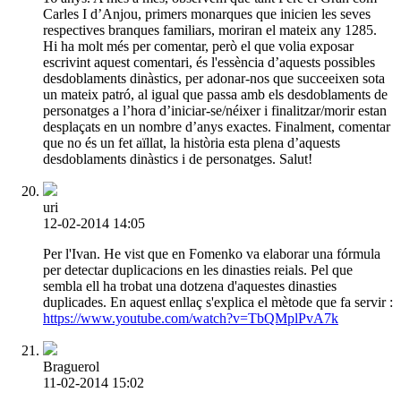
Carles I d’Anjou, primers monarques que inicien les seves
respectives branques familiars, moriran el mateix any 1285.
Hi ha molt més per comentar, però el que volia exposar
escrivint aquest comentari, és l'essència d’aquests possibles
desdoblaments dinàstics, per adonar-nos que succeeixen sota
un mateix patró, al igual que passa amb els desdoblaments de
personatges a l’hora d’iniciar-se/néixer i finalitzar/morir estan
desplaçats en un nombre d’anys exactes. Finalment, comentar
que no és un fet aïllat, la història esta plena d’aquests
desdoblaments dinàstics i de personatges. Salut!
uri
12-02-2014 14:05
Per l'Ivan. He vist que en Fomenko va elaborar una fórmula
per detectar duplicacions en les dinasties reials. Pel que
sembla ell ha trobat una dotzena d'aquestes dinasties
duplicades. En aquest enllaç s'explica el mètode que fa servir :
https://www.youtube.com/watch?v=TbQMplPvA7k
Braguerol
11-02-2014 15:02