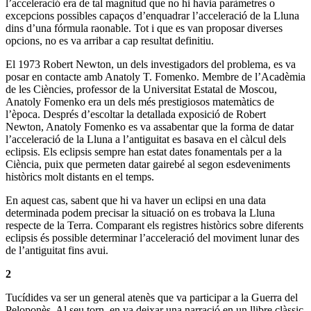
l’acceleració era de tal magnitud que no hi havia paràmetres o
excepcions possibles capaços d’enquadrar l’acceleració de la Lluna
dins d’una fórmula raonable. Tot i que es van proposar diverses
opcions, no es va arribar a cap resultat definitiu.
El 1973 Robert Newton, un dels investigadors del problema, es va
posar en contacte amb Anatoly T. Fomenko. Membre de l’Acadèmia
de les Ciències, professor de la Universitat Estatal de Moscou,
Anatoly Fomenko era un dels més prestigiosos matemàtics de
l’època. Després d’escoltar la detallada exposició de Robert
Newton, Anatoly Fomenko es va assabentar que la forma de datar
l’acceleració de la Lluna a l’antiguitat es basava en el càlcul dels
eclipsis. Els eclipsis sempre han estat dates fonamentals per a la
Ciència, puix que permeten datar gairebé al segon esdeveniments
històrics molt distants en el temps.
En aquest cas, sabent que hi va haver un eclipsi en una data
determinada podem precisar la situació on es trobava la Lluna
respecte de la Terra. Comparant els registres històrics sobre diferents
eclipsis és possible determinar l’acceleració del moviment lunar des
de l’antiguitat fins avui.
2
Tucídides va ser un general atenès que va participar a la Guerra del
Peloponès. Al seu torn, en va deixar una narració en un llibre clàssic