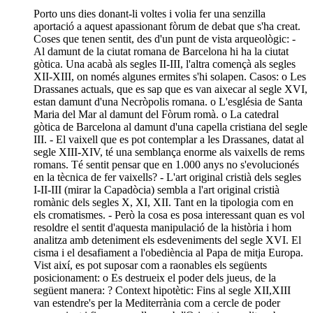
Porto uns dies donant-li voltes i volia fer una senzilla
aportació a aquest apassionant fòrum de debat que s'ha creat.
Coses que tenen sentit, des d'un punt de vista arqueològic: -
Al damunt de la ciutat romana de Barcelona hi ha la ciutat
gòtica. Una acabà als segles II-III, l'altra començà als segles
XII-XIII, on només algunes ermites s'hi solapen. Casos: o Les
Drassanes actuals, que es sap que es van aixecar al segle XVI,
estan damunt d'una Necròpolis romana. o L'església de Santa
Maria del Mar al damunt del Fòrum romà. o La catedral
gòtica de Barcelona al damunt d'una capella cristiana del segle
III. - El vaixell que es pot contemplar a les Drassanes, datat al
segle XIII-XIV, té una semblança enorme als vaixells de rems
romans. Té sentit pensar que en 1.000 anys no s'evolucionés
en la tècnica de fer vaixells? - L'art original cristià dels segles
I-II-III (mirar la Capadòcia) sembla a l'art original cristià
romànic dels segles X, XI, XII. Tant en la tipologia com en
els cromatismes. - Però la cosa es posa interessant quan es vol
resoldre el sentit d'aquesta manipulació de la història i hom
analitza amb deteniment els esdeveniments del segle XVI. El
cisma i el desafiament a l'obediència al Papa de mitja Europa.
Vist així, es pot suposar com a raonables els següents
posicionament: o Es destrueix el poder dels jueus, de la
següent manera: ? Context hipotètic: Fins al segle XII,XIII
van estendre's per la Mediterrània com a cercle de poder