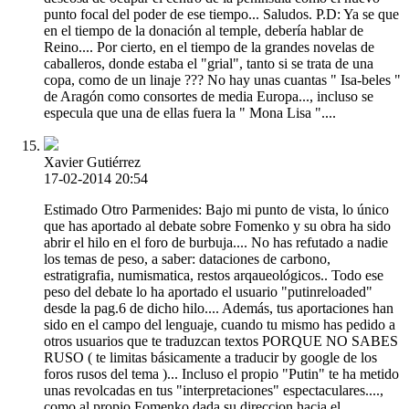
punto focal del poder de ese tiempo... Saludos. P.D: Ya se que
en el tiempo de la donación al temple, debería hablar de
Reino.... Por cierto, en el tiempo de la grandes novelas de
caballeros, donde estaba el "grial", tanto si se trata de una
copa, como de un linaje ??? No hay unas cuantas " Isa-beles "
de Aragón como consortes de media Europa..., incluso se
especula que una de ellas fuera la " Mona Lisa "....
Xavier Gutiérrez
17-02-2014 20:54
Estimado Otro Parmenides: Bajo mi punto de vista, lo único
que has aportado al debate sobre Fomenko y su obra ha sido
abrir el hilo en el foro de burbuja.... No has refutado a nadie
los temas de peso, a saber: dataciones de carbono,
estratigrafia, numismatica, restos arqaueológicos.. Todo ese
peso del debate lo ha aportado el usuario "putinreloaded"
desde la pag.6 de dicho hilo.... Además, tus aportaciones han
sido en el campo del lenguaje, cuando tu mismo has pedido a
otros usuarios que te traduzcan textos PORQUE NO SABES
RUSO ( te limitas básicamente a traducir by google de los
foros rusos del tema )... Incluso el propio "Putin" te ha metido
unas revolcadas en tus "interpretaciones" espectaculares....,
como al propio Fomenko dada su direccion hacia el