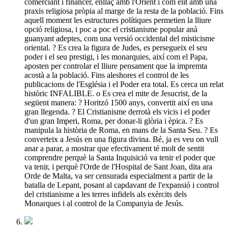
comerciant i financer, enllaç amb l'Orient i com elit amb una
praxis religiosa pròpia al marge de la resta de la població. Fins
aquell moment les estructures polítiques permetien la lliure
opció religiosa, i poc a poc el cristianisme popular anà
guanyant adeptes, com una versió occidental del misticisme
oriental. ? Es crea la figura de Judes, es persegueix el seu
poder i el seu prestigi, i les monarquies, així com el Papa,
aposten per controlar el lliure pensament que la impremta
acostà a la població. Fins aleshores el control de les
publicacions de l'Església i el Poder era total. Es cerca un relat
històric INFALIBLE. o Es crea el mite de Jesucrist, de la
següent manera: ? Horitzó 1500 anys, convertit així en una
gran llegenda. ? El Cristianisme derrotà els vicis i el poder
d'un gran Imperi, Roma, per donar-li glòria i èpica. ? Es
manipula la història de Roma, en mans de la Santa Seu. ? Es
converteix a Jesús en una figura divina. Bé, ja es veu on vull
anar a parar, a mostrar que efectivament té molt de sentit
comprendre perquè la Santa Inquisició va tenir el poder que
va tenir, i perquè l'Orde de l'Hospital de Sant Joan, dita ara
Orde de Malta, va ser censurada especialment a partir de la
batalla de Lepant, posant al capdavant de l'expansió i control
del cristianisme a les terres infidels als exèrcits dels
Monarques i al control de la Companyia de Jesús.