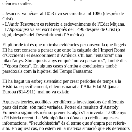
ciències ocultes:
- Jesucrist va néixer al 1053 i va ser crucificat al 1086 (després de
Crist).
- L’
Antic Testament
es refereix a esdeveniments de l’Edat Mitjana.
- L’
Apocalipsi
va ser escrit després del 1496 després de Crist (o
sigui, després del Descobriment d’Amèrica).
El pitjor de tot és que un troba evidències per onsevulla que llegeix.
Hi ha cert consens a pensar que entre la caiguda de l’Imperi Romà
d’Occident i el descobriment d’Amèrica s’hi han "entaforat" una
pila d’anys. Són aquests anys en què "no va passar res", també dits
l’"època fosca". En alguns casos s’arriba a conclusions també
paradoxals com la hipòtesi del Temps Fantasma:
Hi ha hagut un esforç sistemàtic per crear períodes de temps a la
Història: específicament, el temps narrat a l’Alta Edat Mitjana a
Europa (614-911), mai no va existir.
Aquestes teories, acollides per diferents investigadors de diferents
parts del món, són molt variades. Potser els resultats d’Anatoly
Fomenko siguin els més sorprenents: algú s’ha inventat 1.000 anys
d’Història recent. La Wiquipèdia no dóna cap crèdit a aquestes
informacions. “Pseudohistòria” és el terme que s’empra per referir-
s’hi. En aquest cas, no estem en la mateixa situació que els defensors