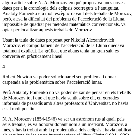
algun article sobre N. A. Morozov en què proposava unes noves
dates per a la cronologia dels eclipsis ocorreguts a l’antiguitat.
Anatoly Fomenko era molt escèptic davant dels treballs de Morozov,
però, atesa la dificultat del problema de l’acceleració de la Lluna,
impossible de quadrar per mètodes matemàtics convencionals, va
optar per localitzar aquests treballs de Morozov.
Usant la taula de dates proposat per Nikolai Alexandrovich
Morozov, el comportament de l’acceleració de la Lluna quedava
totalment explicat. La gràfica, que abans tenia un gran salt, es
convertia en pràcticament lineal.
4
Robert Newton va poder solucionar el seu problema i donar
carpetada a la problemàtica sobre l’acceleració lunar.
Però Antatoly Fomenko no va poder deixar de pensar en els treballs
de Morozov tot i que el que havia sentit sobre ell, en xerrades
informals de passadís amb altres professors d’Universitat, no havia
estat molt positiu.
N. A. Morozov (1854-1946) va ser un astrònom rus al qual, pels
seus treballs, es va honorar donant nom a un meteorit. Morozov, a
més, s’havia trobat amb la problemàtica dels eclipsis i havia publicat