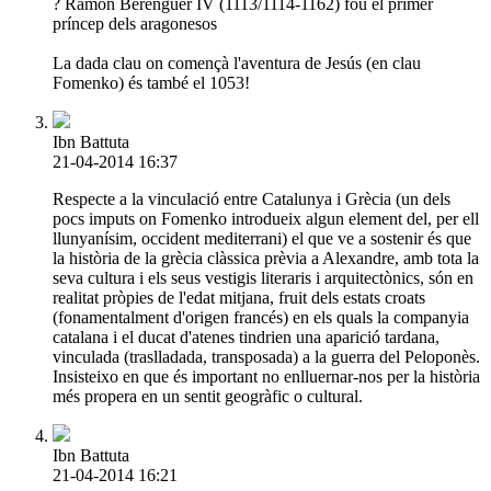
? Ramon Berenguer IV (1113/1114-1162) fou el primer
príncep dels aragonesos
La dada clau on començà l'aventura de Jesús (en clau
Fomenko) és també el 1053!
Ibn Battuta
21-04-2014 16:37
Respecte a la vinculació entre Catalunya i Grècia (un dels
pocs imputs on Fomenko introdueix algun element del, per ell
llunyanísim, occident mediterrani) el que ve a sostenir és que
la història de la grècia clàssica prèvia a Alexandre, amb tota la
seva cultura i els seus vestigis literaris i arquitectònics, són en
realitat pròpies de l'edat mitjana, fruit dels estats croats
(fonamentalment d'origen francés) en els quals la companyia
catalana i el ducat d'atenes tindrien una aparició tardana,
vinculada (traslladada, transposada) a la guerra del Peloponès.
Insisteixo en que és important no enlluernar-nos per la història
més propera en un sentit geogràfic o cultural.
Ibn Battuta
21-04-2014 16:21