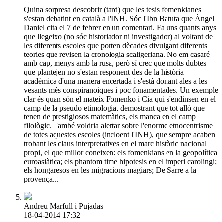
Quina sorpresa descobrir (tard) que les tesis fomenkianes
s'estan debatint en català a l'INH. Sóc l'Ibn Batuta que Àngel
Daniel cita el 7 de febrer en un comentari. Fa uns quants anys
que llegeixo (no sóc historiador ni investigador) al voltant de
les diferents escoles que porten dècades divulgant diferents
teories que revisen la cronologia scaligeriana. No em casaré
amb cap, menys amb la rusa, però sí crec que molts dubtes
que plantejen no s'estan responent des de la història
acadèmica d'una manera encertada i s'està donant ales a les
vesants més conspiranoiques i poc fonamentades. Un exemple
clar és quan són el mateix Fomenko i Cia qui s'endinsen en el
camp de la pseudo etimologia, demostrant que tot allò que
tenen de prestigiosos matemàtics, els manca en el camp
filològic. També voldria alertar sobre l'enorme etnocentrisme
de totes aquestes escoles (incloent l'INH), que sempre acaben
trobant les claus interpretatives en el marc històric nacional
propi, el que millor coneixen: els fomenkians en la geopolítica
euroasiàtica; els phantom time hipotesis en el imperi carolingi;
els hongaresos en les migracions magiars; De Sarre a la
provença...
Andreu Marfull i Pujadas
18-04-2014 17:32