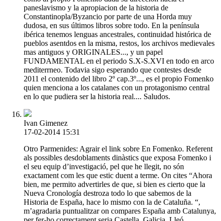
paneslavismo y la apropiacion de la historia de
Constantinopla/Byzancio por parte de una Horda muy
dudosa, en sus últimos libros sobre todo. En la península
ibérica tenemos lenguas ancestrales, continuidad histórica de
pueblos asentdos en la misma, restos, los archivos medievales
mas antiguos y ORIGINALES..., y un papel
FUNDAMENTAL en el periodo S.X-S.XVI en todo en arco
mediterrneo. Todavia sigo esperando que contestes desde
2011 el contenido del libro 2º cap.3º..., es el propio Fomenko
quien menciona a los catalanes con un protagonismo central
en lo que pudiera ser la historia real.... Saludos.
Ivan Gimenez
17-02-2014 15:31
Otro Parmenides: Agrair el link sobre En Fomenko. Referent
als possibles desdoblaments dinàstics que exposa Fomenko i
el seu equip d’investigació, pel que he llegit, no són
exactament com les que estic duent a terme. On cites “Ahora
bien, me permito advertirles de que, si bien es cierto que la
Nueva Cronología destroza todo lo que sabemos de la
Historia de España, hace lo mismo con la de Cataluña. “,
m’agradaria puntualitzar on compares España amb Catalunya,
per fer-ho correctament seria Castella, Galicia, Lleó,