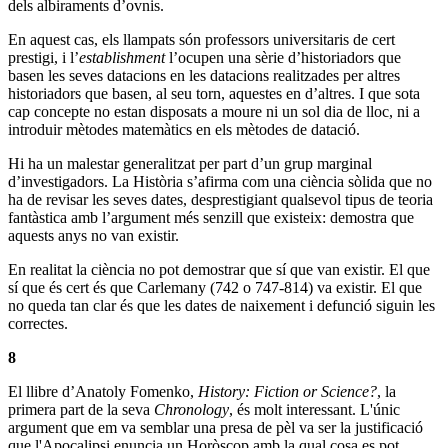
dels albiraments d’ovnis.
En aquest cas, els llampats són professors universitaris de cert
prestigi, i l’
establishment
l’ocupen una sèrie d’historiadors que
basen les seves datacions en les datacions realitzades per altres
historiadors que basen, al seu torn, aquestes en d’altres. I que sota
cap concepte no estan disposats a moure ni un sol dia de lloc, ni a
introduir mètodes matemàtics en els mètodes de datació.
Hi ha un malestar generalitzat per part d’un grup marginal
d’investigadors. La Història s’afirma com una ciència sòlida que no
ha de revisar les seves dates, desprestigiant qualsevol tipus de teoria
fantàstica amb l’argument més senzill que existeix: demostra que
aquests anys no van existir.
En realitat la ciència no pot demostrar que sí que van existir. El que
sí que és cert és que Carlemany (742 o 747-814) va existir. El que
no queda tan clar és que les dates de naixement i defunció siguin les
correctes.
8
El llibre d’Anatoly Fomenko,
History: Fiction or Science?
, la
primera part de la seva
Chronology
, és molt interessant. L'únic
argument que em va semblar una presa de pèl va ser la justificació
que l'Apocalipsi enuncia un Horòscop amb la qual cosa es pot