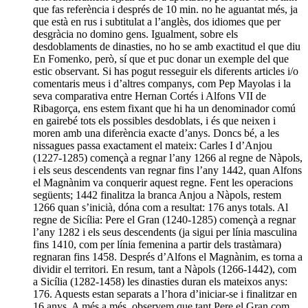
que fas referència i després de 10 min. no he aguantat més, ja
que està en rus i subtitulat a l’anglès, dos idiomes que per
desgràcia no domino gens. Igualment, sobre els
desdoblaments de dinasties, no ho se amb exactitud el que diu
En Fomenko, però, sí que et puc donar un exemple del que
estic observant. Si has pogut resseguir els diferents articles i/o
comentaris meus i d’altres companys, com Pep Mayolas i la
seva comparativa entre Hernan Cortés i Alfons VII de
Ribagorça, ens estem fixant que hi ha un denominador comú
en gairebé tots els possibles desdoblats, i és que neixen i
moren amb una diferència exacte d’anys. Doncs bé, a les
nissagues passa exactament el mateix: Carles I d’Anjou
(1227-1285) començà a regnar l’any 1266 al regne de Nàpols,
i els seus descendents van regnar fins l’any 1442, quan Alfons
el Magnànim va conquerir aquest regne. Fent les operacions
següents; 1442 finalitza la branca Anjou a Nàpols, restem
1266 quan s’inicià, dóna com a resultat: 176 anys totals. Al
regne de Sicília: Pere el Gran (1240-1285) començà a regnar
l’any 1282 i els seus descendents (ja sigui per línia masculina
fins 1410, com per línia femenina a partir dels trastàmara)
regnaran fins 1458. Després d’Alfons el Magnànim, es torna a
dividir el territori. En resum, tant a Nàpols (1266-1442), com
a Sicília (1282-1458) les dinasties duran els mateixos anys:
176. Aquests estan separats a l’hora d’iniciar-se i finalitzar en
16 anys. A més a més, observem que tant Pere el Gran com