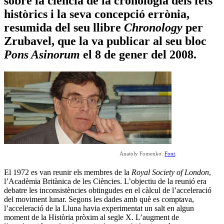
sobre la ciència de la cronologia dels fets
històrics i la seva concepció errònia,
resumida del seu llibre
Chronology
per
Zrubavel, que la va publicar al seu bloc
Pons Asinorum
el 8 de gener del 2008.
Anatoly Fomenko.
Font
.
El 1972 es van reunir els membres de la
Royal Society of London
,
l’Acadèmia Britànica de les Ciències. L’objectiu de la reunió era
debatre les inconsistències obtingudes en el càlcul de l’acceleració
del moviment lunar. Segons les dades amb què es comptava,
l’acceleració de la Lluna havia experimentat un salt en algun
moment de la Història pròxim al segle X. L’augment de