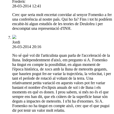
Frederic
28-03-2014 12:41
Crec que seria molt encertat convidar al senyor Fomenko a fer
una conferència al nostre país. Qui ho fa? Fins i tot hi podríem
encabir-hi algun estudiós de les teories de Deulofeu i per
descomptat una representació d'INH.
Jordi
26-03-2014 20:16
No sé què vol dir l'articulista quan parla de l'acceleració de la
lluna. Independentment d'això, em pregunto si A. Fomenko
ha tingut en compte la possibilitat, en algun moment de
l'època històrica, de xocs amb la lluna de meteorits gegants,
que haurien pogut fer-ne variar la trajectòria, la velocitat, i per
tant el període de rotació al voltant de la terra. Una
relativament petita variació en aquests valors pot fer variar
bastant el nombre d'eclipsis anuals de sol i de lluna i els
moments en què es donen. I prou sabem, si més no és el que
sempre ens han dit, que els cràters de la superfície lunar són
deguts a impactes de meteorits. I n'hi ha d'enormes. Si A.
Fomenko no ha tingut en compte això, crec que el que pugui
dir pot tenir un valor molt relatiu.