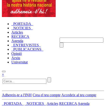
_PORTADA_
_NOTICIES_
Articles
RECERCA
Agenda
_ENTREVISTES_
_PUBLICACIONS_
Opinió
Arxiu
Universitat
×
Adhereix-te a l'INH
Crea el teu compte
Accedeix al teu compte
_PORTADA_
_NOTICIES_
Articles
RECERCA
Agenda