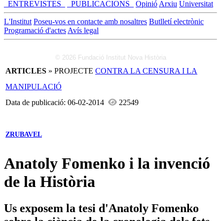
_ENTREVISTES_
_PUBLICACIONS_
Opinió
Arxiu
Universitat
L'Institut
Poseu-vos en contacte amb nosaltres
Butlletí electrònic
Programació d'actes
Avís legal
© 2026 Fundació Institut Nova Història
ARTICLES
» PROJECTE
CONTRA LA CENSURA I LA
MANIPULACIÓ
Data de publicació: 06-02-2014
22549
ZRUBAVEL
Anatoly Fomenko i la invenció
de la Història
Us exposem la tesi d'Anatoly Fomenko