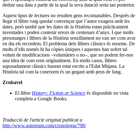
deduir una data a partir de la qual la seva datació seria tan posterior.
Aquest tipus de lectures no resulten gens recomanables. Després de
llegir el llibre vaig quedar convençut que l’autor exagera amb les
dates, però també que les dates de la Història estan pràcticament
inventades i poden contenir errors de centenars d’anys. I que molts
personatges i llibres de la Història senzillament no van ser com avui
en dia els recordem. El problema dels llibres clàssics és enorme. De
molts d’ells només hi ha còpies úniques i aquestes han sofert tal
volum de modificacions –voluntàries o no–, que no podem fer-nos
una idea de com eren originalment. En molts casos, llibres
suposadament clàssics hauran estat escrits a l'Edat Mitjana. La
Història tal com la coneixem és un gegant amb peus de fang.
Zrubavel
El llibre
History: Fiction or Science
és disponible en vista
completa a Google Books.
Traducció de l'article original publicat a
http://www.asinorum.com/cronologia/798/