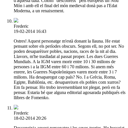
d'aquesta data. Colom "descobreix" pels europeus un Nou
Món i amb ell el final del món medieval donà pas a l'Edat
Moderna, a un renaixement.
Frederic
19-02-2014 16:43
Ostres! Aquest personatge m'està donant la llauna. He estat
pensant sobre els períodes obscurs. Segons ell, no pot ser. No
poden desaparèixer pobles, nacions, races de la nit al dia.
Llavors, m'he traslladat al passat proper. Les dues Guerres
Mundials. A la IGM varen morir entre 10 i 30 milions de
persones i a la IIGM entre 60 i 70 milions. Si anem més
enrere, les Guerres Napoleòniques varen morir entre 3 i 7
milions. Ha desaparegut cap país? No. I a Grècia, Roma,
Egipte, Babilònia, etc. desapareixen els pobles com xurros?
Em fa pensar. Ho trobo inversemblant tot plegat, però en fa
pensar. Estaria bé que alguna editorial agosarada publiqués els
llibres de Fomenko.
Frederic
18-02-2014 20:26
Desconeixia aquest personatge i les seves teories. He bussejat