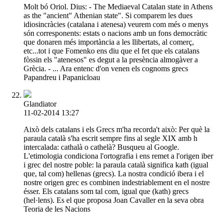
Molt bó Oriol. Dius: - The Mediaeval Catalan state in Athens
as the "ancient" Athenian state". Si comparem les dues
idiosincràcies (catalana i atenesa) veurem com més o menys
són corresponents: estats o nacions amb un fons democràtic
que donaren més importància a les llibertats, al comerç,
etc...tot i que Fomenko ens diu que el fet que els catalans
fòssin els "atenesos" es degut a la presència almogàver a
Grècia. - ... Ara entenc d'on venen els cognoms grecs
Papandreu i Papanicloau
Glandiator
11-02-2014 13:27
Això dels catalans i els Grecs m'ha recorda't això: Per què la
paraula català s'ha escrit sempre fins al segle XIX amb h
intercalada: cathalà o cathelà? Busqueu al Google.
L'etimologia condiciona l'ortografia i ens remet a l'origen iber
i grec del nostre poble: la paraula català significa kath (igual
que, tal com) hellenas (grecs). La nostra condició ibera i el
nostre origen grec es combinen indestriablement en el nostre
ésser. Els catalans som tal com, igual que (kath) grecs
(hel·lens). Es el que proposa Joan Cavaller en la seva obra
Teoria de les Nacions