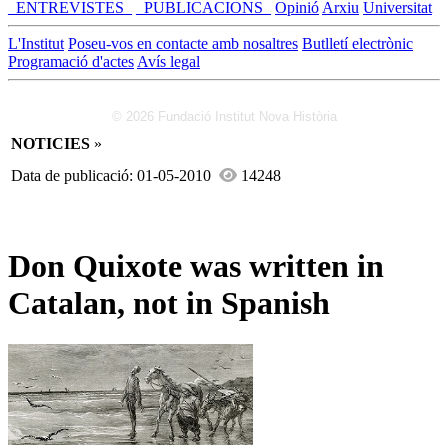
_ENTREVISTES_
_PUBLICACIONS_
Opinió
Arxiu
Universitat
L'Institut
Poseu-vos en contacte amb nosaltres
Butlletí electrònic
Programació d'actes
Avís legal
© 2026 Fundació Institut Nova Història
NOTICIES
»
Data de publicació: 01-05-2010
14248
Don Quixote was written in
Catalan, not in Spanish