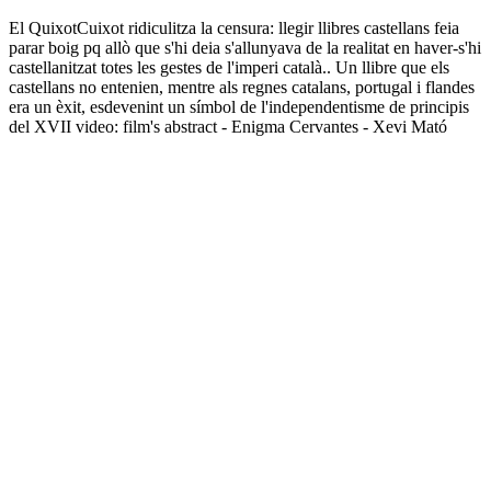
El QuixotCuixot ridiculitza la censura: llegir llibres castellans feia
parar boig pq allò que s'hi deia s'allunyava de la realitat en haver-s'hi
castellanitzat totes les gestes de l'imperi català.. Un llibre que els
castellans no entenien, mentre als regnes catalans, portugal i flandes
era un èxit, esdevenint un símbol de l'independentisme de principis
del XVII video: film's abstract - Enigma Cervantes - Xevi Mató