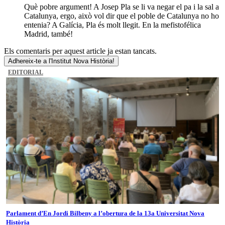
Què pobre argument! A Josep Pla se li va negar el pa i la sal a
Catalunya, ergo, això vol dir que el poble de Catalunya no ho
entenia? A Galícia, Pla és molt llegit. En la mefistofélica
Madrid, també!
Els comentaris per aquest article ja estan tancats.
Adhereix-te a l'Institut Nova Història!
EDITORIAL
Parlament d’En Jordi Bilbeny a l’obertura de la 13a Universitat Nova
Història