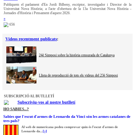
Publiquem el parlament d'En Jordi Bilbeny, escriptor, investigador i Director de la
Universitat Nova Història; a l'acte d'obertura de la 13a Universitat Nova Història -
Jornades d'Història i Pensament d'aquest 2026.
»
656
Vídeos recentment publicats
:
24è Simposi sobre la història censurada de Catalunya
Llista de reproducció de tots els videus del 23è Simposi
SUBSCRIPCIÓ AL BUTLLETÍ
Subscriviu-vos al nostre butlletí
HO SABIES...?
Sabies que l'escut d'armes de Leonardo da Vinci són les armes catalanes de
tres pals?
Al web de numericana podeu comprovar quin és l'escut d'armes de
Leonardo da...
[+]