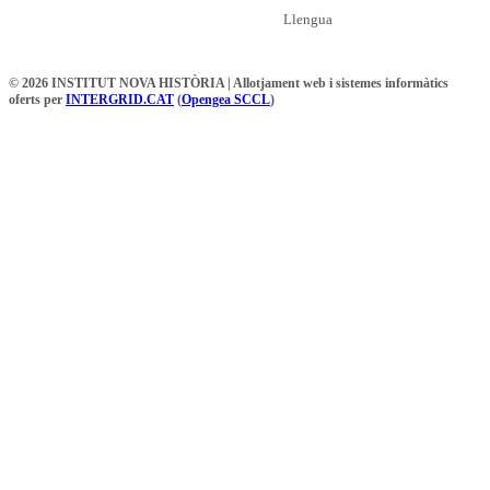
Llengua
© 2026 INSTITUT NOVA HISTÒRIA | Allotjament web i sistemes informàtics
oferts per
INTERGRID.CAT
(
Opengea SCCL
)