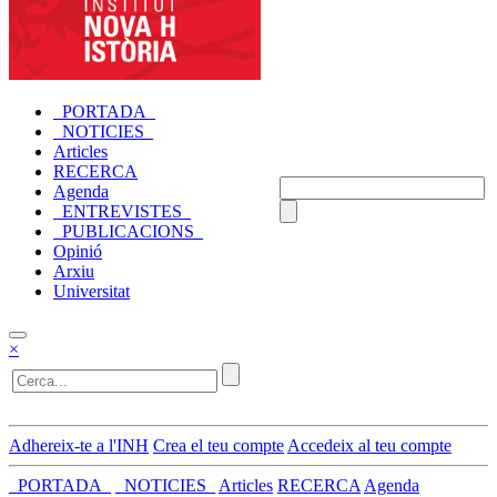
_PORTADA_
_NOTICIES_
Articles
RECERCA
Agenda
_ENTREVISTES_
_PUBLICACIONS_
Opinió
Arxiu
Universitat
×
Adhereix-te a l'INH
Crea el teu compte
Accedeix al teu compte
_PORTADA_
_NOTICIES_
Articles
RECERCA
Agenda