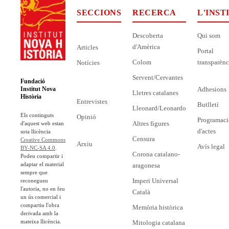
SECCIONS
RECERCA
L'INST
Descoberta
Qui som
d'Amèrica
Articles
Portal
Colom
transparènc
Notícies
Servent/Cervantes
Fundació
Adhesions
Institut Nova
Lletres catalanes
Història
Entrevistes
Butlletí
Lleonard/Leonardo
Els continguts
Opinió
Programaci
Altres figures
d'aquest web estan
d'actes
sota llicència
Censura
Creative Commons
Arxiu
Avís legal
BY-NC-SA 4.0
.
Corona catalano-
Podeu compartir i
adaptar el material
aragonesa
sempre que
Imperi Universal
reconegueu
l'autoria, no en feu
Català
un ús comercial i
compartiu l'obra
Memòria històrica
derivada amb la
mateixa llicència.
Mitologia catalana