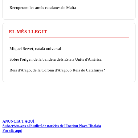
Recuperant les arrels catalanes de Malta
EL MÉS LLEGIT
Miquel Servet, català universal
Sobre l'origen de la bandera dels Estats Units d'Amèrica
Reis d'Aragó, de la Corona d'Aragó, o Reis de Catalunya?
ANUNCIA'T AQUÍ
Subscriviu-vos al butlletí de notícies de l'Institut Nova Història
Feu clic aquí