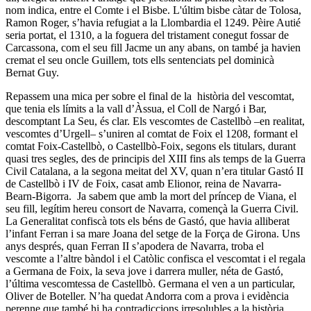
nom indica, entre el Comte i el Bisbe. L'últim bisbe càtar de Tolosa,
Ramon Roger, s’havia refugiat a la Llombardia el 1249. Pèire Autié
seria portat, el 1310, a la foguera del tristament conegut fossar de
Carcassona, com el seu fill Jacme un any abans, on també ja havien
cremat el seu oncle Guillem, tots ells sentenciats pel dominicà
Bernat Guy.
Repassem una mica per sobre el final de la història del vescomtat,
que tenia els límits a la vall d’Àssua, el Coll de Nargó i Bar,
descomptant La Seu, és clar. Els vescomtes de Castellbò –en realitat,
vescomtes d’Urgell– s’uniren al comtat de Foix el 1208, formant el
comtat Foix-Castellbò, o Castellbò-Foix, segons els titulars, durant
quasi tres segles, des de principis del XIII fins als temps de la Guerra
Civil Catalana, a la segona meitat del XV, quan n’era titular Gastó II
de Castellbò i IV de Foix, casat amb Elionor, reina de Navarra-
Bearn-Bigorra. Ja sabem que amb la mort del príncep de Viana, el
seu fill, legítim hereu consort de Navarra, començà la Guerra Civil.
La Generalitat confiscà tots els béns de Gastó, que havia alliberat
l’infant Ferran i sa mare Joana del setge de la Força de Girona. Uns
anys després, quan Ferran II s’apodera de Navarra, troba el
vescomte a l’altre bàndol i el Catòlic confisca el vescomtat i el regala
a Germana de Foix, la seva jove i darrera muller, néta de Gastó,
l’última vescomtessa de Castellbò. Germana el ven a un particular,
Oliver de Boteller. N’ha quedat Andorra com a prova i evidència
perenne que també hi ha contradiccions irresolubles a la història