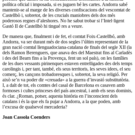
política oficial i imposada, si es juguen bé les cartes. Andorra sabé
mantenir-se al marge de les diverses confiscacions del vescomtat de
Castellbò i, sobretot, de les crucials maniobres dels dos més
poderosos regnes d’aleshores. No he sabut trobar si l’Intel·ligent
Gastó II de Castellbò hi tingué res a veure.
De manera que, finalment i de fet, el comtat Foix-Castellbó, amb
Andorra, va ser durant més de dos segles l’últim representant de la
gran nació comtal llenguadociana-catalana de finals del segle XII (la
dels Ramon Berenguers, que anava des del Maestrat fins al Carladès
i des del Bearn fins a la Provença, fent un sol país), on les famílies
de les dues vessants pirinenques estaven entrelligades des dels temps
carolingis i, per tant, també, els seus territoris, les seves idees, el seu
comerç, les cançons trobadoresques i, sobretot, la seva religió. Per
això se’n va poder dir «creuada» a la guerra d’invasió substitutòria.
I, a dalt de tot, els comtes del casal de Barcelona es casaven amb
formoses i cultes princeses del país ancestral, i amb els seus dominis,
és clar. ¿Roman, potser, aquesta història en l’inconscient dels
catalans i és la que els fa pujar a Andorra, a la que poden, amb
l’excusa de qualsevol mercaderia?
Joan Cassola Coenders