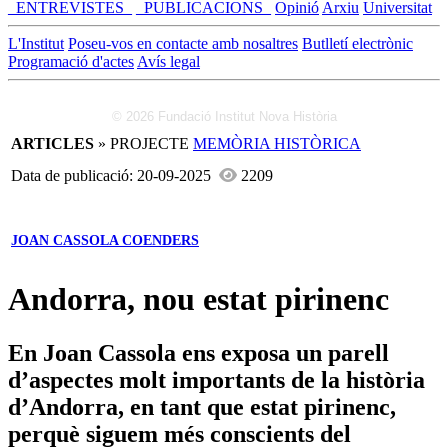
_ENTREVISTES_
_PUBLICACIONS_
Opinió
Arxiu
Universitat
L'Institut
Poseu-vos en contacte amb nosaltres
Butlletí electrònic
Programació d'actes
Avís legal
© 2026 Fundació Institut Nova Història
ARTICLES
» PROJECTE
MEMÒRIA HISTÒRICA
Data de publicació: 20-09-2025
2209
JOAN CASSOLA COENDERS
Andorra, nou estat pirinenc
En Joan Cassola ens exposa un parell
d’aspectes molt importants de la història
d’Andorra, en tant que estat pirinenc,
perquè siguem més conscients del