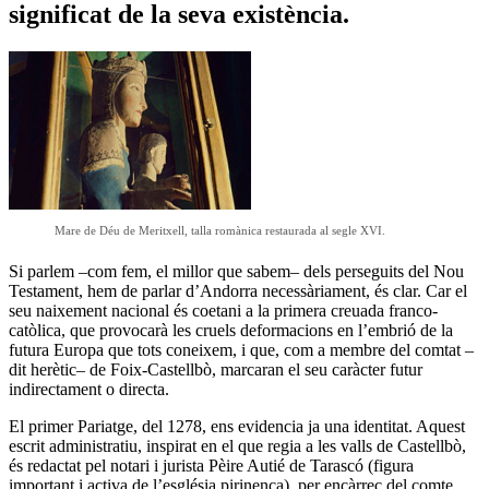
significat de la seva existència.
Mare de Déu de Meritxell, talla romànica restaurada al segle XVI.
Si parlem –com fem, el millor que sabem– dels perseguits del Nou
Testament, hem de parlar d’Andorra necessàriament, és clar. Car el
seu naixement nacional és coetani a la primera creuada franco-
catòlica, que provocarà les cruels deformacions en l’embrió de la
futura Europa que tots coneixem, i que, com a membre del comtat –
dit herètic– de Foix-Castellbò, marcaran el seu caràcter futur
indirectament o directa.
El primer Pariatge, del 1278, ens evidencia ja una identitat. Aquest
escrit administratiu, inspirat en el que regia a les valls de Castellbò,
és redactat pel notari i jurista Pèire Autié de Tarascó (figura
important i activa de l’església pirinenca), per encàrrec del comte