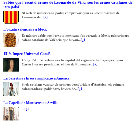
Sabies que l'escut d'armes de Leonardo da Vinci són les armes catalanes de
tres pals?
Al web de numericana podeu comprovar quin és l'escut d'armes de
Leonardo da...
[+]
L'orxata valenciana a Mèxic
És més probable que l'orxata mexicana fos portada a Mèxic pels primers
colons catalans de València que hi van...
[+]
1519, Imperi Universal Català
L'any 1519 Barcelona era la capital del regnes de les Espanyes, quan
Carles I va ser proclamat, el mes de Novembre...
[+]
La barretina i la seva implicació a Amèrica
Si els catalans van ser els primers descobridors d'Amèrica, els primers
colonitzadors i pobladors, havien de...
[+]
La Capella de Montserrat a Sevilla
...
[+]