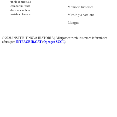
un ús comercial i
compartiu l'obra
Memòria històrica
derivada amb la
mateixa llicència.
Mitologia catalana
Llengua
© 2026 INSTITUT NOVA HISTÒRIA | Allotjament web i sistemes informàtics
oferts per
INTERGRID.CAT
(
Opengea SCCL
)