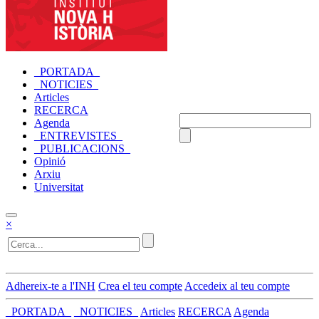
_PORTADA_
_NOTICIES_
Articles
RECERCA
Agenda
_ENTREVISTES_
_PUBLICACIONS_
Opinió
Arxiu
Universitat
×
Adhereix-te a l'INH
Crea el teu compte
Accedeix al teu compte
_PORTADA_
_NOTICIES_
Articles
RECERCA
Agenda