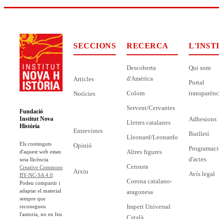
SECCIONS
RECERCA
L'INST
Descoberta
Qui som
d'Amèrica
Articles
Portal
Colom
transparènc
Notícies
Servent/Cervantes
Fundació
Adhesions
Institut Nova
Lletres catalanes
Història
Entrevistes
Butlletí
Lleonard/Leonardo
Els continguts
Opinió
Programaci
Altres figures
d'aquest web estan
d'actes
sota llicència
Censura
Creative Commons
Arxiu
Avís legal
BY-NC-SA 4.0
.
Corona catalano-
Podeu compartir i
adaptar el material
aragonesa
sempre que
Imperi Universal
reconegueu
l'autoria, no en feu
Català