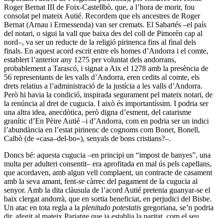
Roger Bernat III de Foix-Castellbò, que, a l’hora de morir, fou
consolat pel mateix Autié. Recordem que els ancestres de Roger
Bernat (Arnau i Ermessenda) van ser cremats. El Sabartés –el país
del notari, o sigui la vall que baixa des del coll de Pimorèn cap al
nord–, va ser un reducte de la religió pirinenca fins al final dels
finals. En aquest acord escrit entre els homes d’Andorra i el comte,
establert l’anterior any 1275 per voluntat dels andorrans,
probablement a Tarascó, i signat a Aix el 1278 amb la presència de
56 representants de les valls d’Andorra, eren cedits al comte, els
drets relatius a l’administració de la justícia a les valls d’Andorra.
Però hi havia la condició, inspirada segurament pel mateix notari, de
la renúncia al dret de cugucia. I això és importantíssim. I podria ser
una altra idea, anecdòtica, però digna d’esment, del catarisme
granític d’En Pèire Autié –i d’Andorra, com en podria ser un indici
l’abundància en l’estat pirinenc de cognoms com Bonet, Bonell,
Calbò (de «casa–del-bo»), senyals de bons cristians?–.
Doncs bé: aquesta cugucia –en principi un “impost de banyes”, una
multa per adulteri consentit– era aprofitada en mal ús pels capellans,
que acordaven, amb algun vell complaent, un contracte de casament
amb la seva amant, fent-se càrrec del pagament de la cugucia al
senyor. Amb la dita clàusula de l’acord Autié pretenia guanyar-se el
baix clergat andorrà, que en sortia beneficiat, en perjudici del Bisbe.
Un atac en tota regla a la
plenitudo potestatis
gregoriana, se’n podria
dir, afegit al mateix Pariatge que ja establia la paritat, com el seu