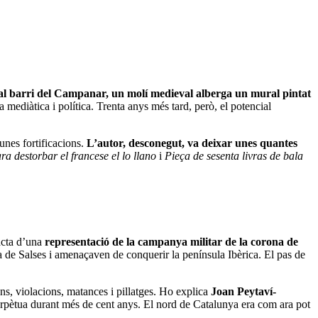
, al barri del Campanar, un molí medieval alberga un mural pintat
 mediàtica i política. Trenta anys més tard, però, el potencial
unes fortificacions.
L’autor, desconegut, va deixar unes quantes
ra destorbar el francese el lo llano
i
Pieça de sesenta livras de bala
racta d’una
representació de la campanya militar de la corona de
a de Salses i amenaçaven de conquerir la península Ibèrica. El pas de
ons, violacions, matances i pillatges. Ho explica
Joan Peytaví-
perpètua durant més de cent anys. El nord de Catalunya era com ara pot