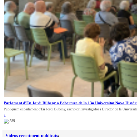
Parlament d’En Jordi Bilbeny a l’obertura de la 13a Universitat Nova Històr
Publiquem el parlament d'En Jordi Bilbeny, escriptor, investigador i Director de la Universit
»
589
Vídeos recentment publicats
: