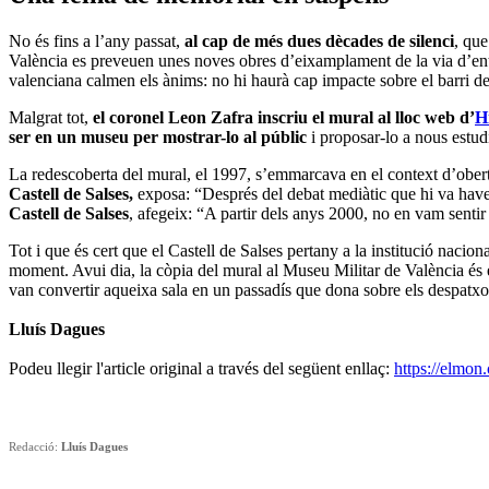
No és fins a l’any passat,
al cap de més dues dècades de silenci
, que
València es preveuen unes noves obres d’eixamplament de la via d’entr
valenciana calmen els ànims: no hi haurà cap impacte sobre el barri 
Malgrat tot,
el coronel Leon Zafra inscriu el mural al lloc web d’
H
ser en un museu per mostrar-lo al públic
i proposar-lo a nous estudi
La redescoberta del mural, el 1997, s’emmarcava en el context d’obertu
Castell de Salses,
exposa: “Després del debat mediàtic que hi va haver
Castell de Salses
, afegeix: “A partir dels anys 2000, no en vam sentir
Tot i que és cert que el Castell de Salses pertany a la institució nac
moment. Avui dia, la còpia del mural al Museu Militar de València és ex
van convertir aqueixa sala en un passadís que dona sobre els despatxos
Lluís Dagues
Podeu llegir l'article original a través del següent enllaç:
https://elmon.
Redacció:
Lluís Dagues