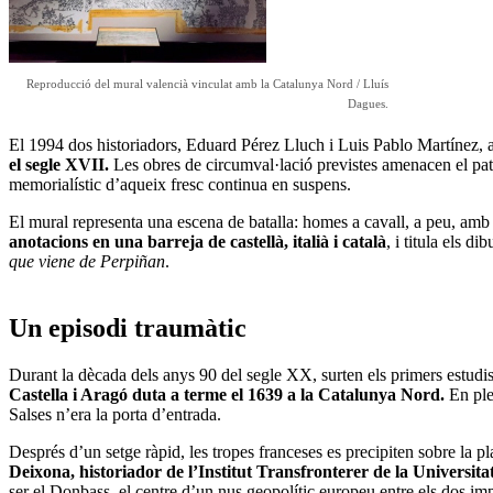
Reproducció del mural valencià vinculat amb la Catalunya Nord / Lluís
Dagues.
El 1994 dos historiadors, Eduard Pérez Lluch i Luis Pablo Martínez, a
el segle XVII.
Les obres de circumval·lació previstes amenacen el patri
memorialístic d’aqueix fresc continua en suspens.
El mural representa una escena de batalla: homes a cavall, a peu, amb c
anotacions en una barreja de castellà, italià i català
, i titula els d
que viene de Perpiñan
.
Un episodi traumàtic
Durant la dècada dels anys 90 del segle XX, surten els primers estudis s
Castella i Aragó duta a terme el 1639 a la Catalunya Nord.
En plen
Salses n’era la porta d’entrada.
Després d’un setge ràpid, les tropes franceses es precipiten sobre la pl
Deixona, historiador de l’Institut Transfronterer de la Universit
ser el Donbass, el centre d’un nus geopolític europeu entre els dos im