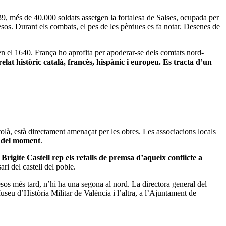
39, més de 40.000 soldats assetgen la fortalesa de Salses, ocupada per
esos. Durant els combats, el pes de les pèrdues es fa notar. Desenes de
ten el 1640. França ho aprofita per apoderar-se dels comtats nord-
at històric català, francès, hispànic i europeu. Es tracta d’un
olà, està directament amenaçat per les obres. Les associacions locals
ic del moment
.
,
Brigite Castell rep els retalls de premsa d’aqueix conflicte a
ri del castell del poble.
sos més tard, n’hi ha una segona al nord. La directora general del
seu d’Història Militar de València i l’altra, a l’Ajuntament de