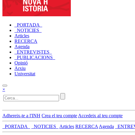
_PORTADA_
_NOTICIES_
Articles
RECERCA
Agenda
_ENTREVISTES_
_PUBLICACIONS_
Opinió
Arxiu
Universitat
×
Adhereix-te a l'INH
Crea el teu compte
Accedeix al teu compte
_PORTADA_
_NOTICIES_
Articles
RECERCA
Agenda
_ENTRE