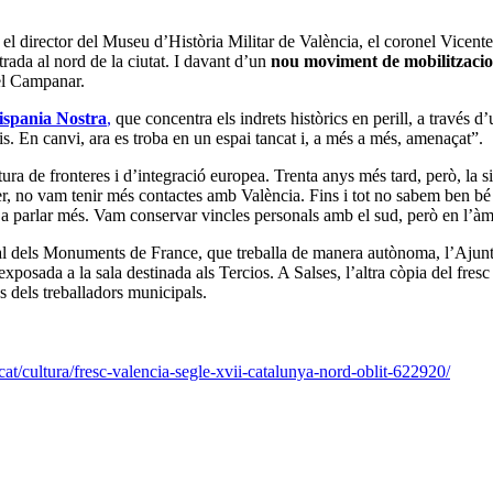
 el director del Museu d’Història Militar de València, el coronel Vicen
ada al nord de la ciutat. I davant d’un
nou moviment de mobilitzacion
del Campanar.
ispania Nostra
,
que concentra els indrets històrics en perill, a través d’
s. En canvi, ara es troba en un espai tancat i, a més a més, amenaçat”.
ra de fronteres i d’integració europea. Trenta anys més tard, però, la s
, no vam tenir més contactes amb València. Fins i tot no sabem ben bé si
 a parlar més. Vam conservar vincles personals amb el sud, però en l’àmbi
ional dels Monuments de France, que treballa de manera autònoma, l’Ajun
posada a la sala destinada als Tercios. A Salses, l’altra còpia del fresc
 dels treballadors municipals.
cat/cultura/fresc-valencia-segle-xvii-catalunya-nord-oblit-622920/