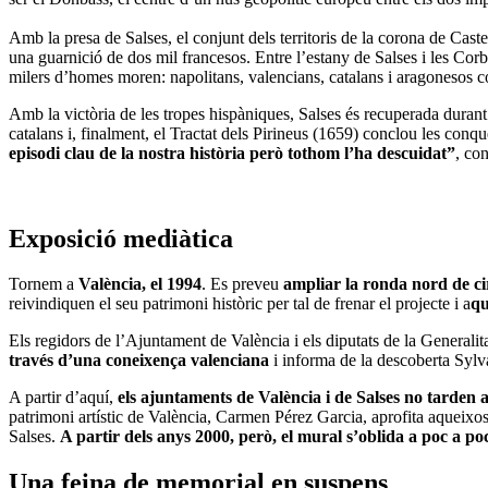
Amb la presa de Salses, el conjunt dels territoris de la corona de Cas
una guarnició de dos mil francesos. Entre l’estany de Salses i les Corb
milers d’homes moren: napolitans, valencians, catalans i aragonesos con
Amb la victòria de les tropes hispàniques, Salses és recuperada durant 
catalans i, finalment, el Tractat dels Pirineus (1659) conclou les conq
episodi clau de la nostra història però tothom l’ha descuidat”
, co
Exposició mediàtica
Tornem a
València, el 1994
. Es preveu
ampliar la ronda nord de ci
reivindiquen el seu patrimoni històric per tal de frenar el projecte i a
qu
Els regidors de l’Ajuntament de València i els diputats de la Generalitat
través d’una coneixença valenciana
i informa de la descoberta Sylva
A partir d’aquí,
els ajuntaments de València i de Salses no tarden 
patrimoni artístic de València, Carmen Pérez Garcia, aprofita aqueixos
Salses.
A partir dels anys 2000, però, el mural s’oblida a poc a po
Una feina de memorial en suspens