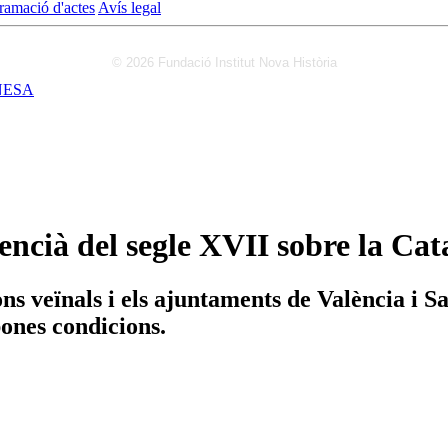
ramació d'actes
Avís legal
© 2026 Fundació Institut Nova Història
NESA
lencià del segle XVII sobre la C
ns veïnals i els ajuntaments de València i S
bones condicions.