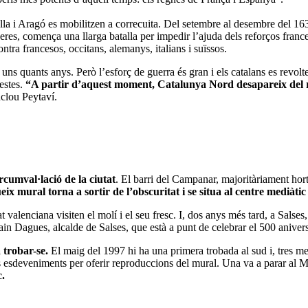
tella i Aragó es mobilitzen a correcuita. Del setembre al desembre del 16
eres, comença una llarga batalla per impedir l’ajuda dels reforços franc
tra francesos, occitans, alemanys, italians i suïssos.
uns quants anys. Però l’esforç de guerra és gran i els catalans es revol
uestes.
“A partir d’aquest moment, Catalunya Nord desapareix del rel
nclou Peytaví.
rcumval·lació de la ciutat
. El barri del Campanar, majoritàriament hort
eix mural torna a sortir de l’obscuritat i se situa al centre mediàt
 valenciana visiten el molí i el seu fresc. I, dos anys més tard, a Salses
in Dagues, alcalde de Salses, que està a punt de celebrar el 500 aniversa
a trobar-se.
El maig del 1997 hi ha una primera trobada al sud i, tres me
 esdeveniments per oferir reproduccions del mural. Una va a parar al Mu
c.