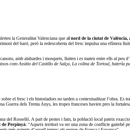
lerten la Generalitat Valenciana que a
l nord de la ciutat de València
moni del barri, però la redescoberta del fresc impulsa una efímera lluita
anons, amb alabardes i mosquets, lluiten i es maten entre ells al peu d’
ibuixos com
Assitio del Castillo de Salça
,
La colina de Tortoul, batería pa
obre el fresc i els historiadors no tarden a contextualitzar l’obra. Es t
a Guerra dels Trenta Anys, les tropes franceses havien pres la fortales
ana del Rosselló. A part de pestes i fam, la població local pateix exacci
at de Perpinyà
: “Aqueix territori va ser una zona de conflicte gairebé 
peris més potents d’aquell temps: els regnes de França i Espanya”.