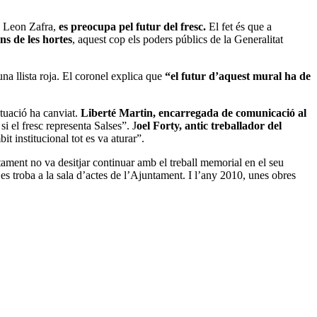
te Leon Zafra,
es preocupa pel futur del fresc.
El fet és que a
s de les hortes
, aquest cop els poders públics de la Generalitat
una llista roja. El coronel explica que
“el futur d’aquest mural ha de
ituació ha canviat.
Liberté Martin, encarregada de comunicació al
 el fresc representa Salses”. J
oel Forty, antic treballador del
t institucional tot es va aturar”.
tament no va desitjar continuar amb el treball memorial en el seu
 es troba a la sala d’actes de l’Ajuntament. I l’any 2010, unes obres