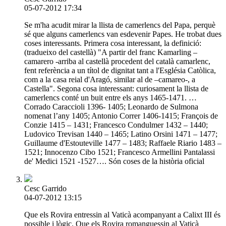
05-07-2012 17:34
Se m'ha acudit mirar la llista de camerlencs del Papa, perquè
sé que alguns camerlencs van esdevenir Papes. He trobat dues
coses interessants. Primera cosa interessant, la definició:
(tradueixo del castellà) "A partir del franc Kamarling –
camarero -arriba al castellà procedent del català camarlenc,
fent referència a un títol de dignitat tant a l'Església Catòlica,
com a la casa reial d'Aragó, similar al de –camareo-, a
Castella". Segona cosa interessant: curiosament la llista de
camerlencs conté un buit entre els anys 1465-1471. …
Corrado Caraccioli 1396- 1405; Leonardo de Sulmona
nomenat l’any 1405; Antonio Correr 1406-1415; François de
Conzie 1415 – 1431; Francesco Condulmer 1432 – 1440;
Ludovico Trevisan 1440 – 1465; Latino Orsini 1471 – 1477;
Guillaume d'Estouteville 1477 – 1483; Raffaele Riario 1483 –
1521; Innocenzo Cibo 1521; Francesco Armellini Pantalassi
de' Medici 1521 -1527…. Són coses de la història oficial
Cesc Garrido
04-07-2012 13:15
Que els Rovira entressin al Vaticà acompanyant a Calixt III és
possible i lògic. Que els Rovira romanguessin al Vaticà