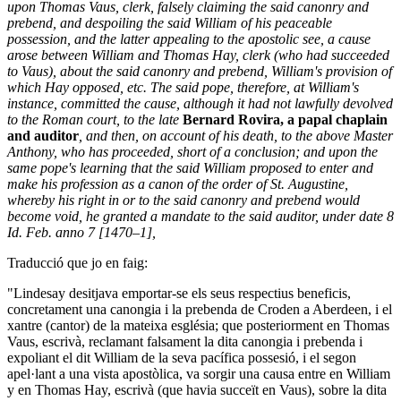
upon Thomas Vaus, clerk, falsely claiming the said canonry and
prebend, and despoiling the said William of his peaceable
possession, and the latter appealing to the apostolic see, a cause
arose between William and Thomas Hay, clerk (who had succeeded
to Vaus), about the said canonry and prebend, William's provision of
which Hay opposed, etc. The said pope, therefore, at William's
instance, committed the cause, although it had not lawfully devolved
to the Roman court, to the late
Bernard Rovira, a papal chaplain
and auditor
, and then, on account of his death, to the above Master
Anthony, who has proceeded, short of a conclusion; and upon the
same pope's learning that the said William proposed to enter and
make his profession as a canon of the order of St. Augustine,
whereby his right in or to the said canonry and prebend would
become void, he granted a mandate to the said auditor, under date 8
Id. Feb. anno 7 [1470–1],
Traducció que jo en faig:
"Lindesay desitjava emportar-se els seus respectius beneficis,
concretament una canongia i la prebenda de Croden a Aberdeen, i el
xantre (cantor) de la mateixa església; que posteriorment en Thomas
Vaus, escrivà, reclamant falsament la dita canongia i prebenda i
expoliant el dit William de la seva pacífica possesió, i el segon
apel·lant a una vista apostòlica, va sorgir una causa entre en William
y en Thomas Hay, escrivà (que havia succeït en Vaus), sobre la dita