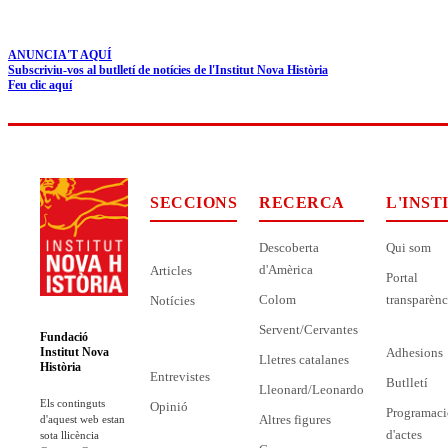
ANUNCIA'T AQUÍ
Subscriviu-vos al butlletí de notícies de l'Institut Nova Història
Feu clic aquí
SECCIONS
RECERCA
L'INST
Descoberta
Qui som
d'Amèrica
Articles
Portal
Colom
transparènc
Notícies
Servent/Cervantes
Fundació
Adhesions
Institut Nova
Lletres catalanes
Història
Entrevistes
Butlletí
Lleonard/Leonardo
Els continguts
Opinió
Programaci
Altres figures
d'aquest web estan
d'actes
sota llicència