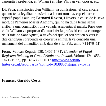
canongia i prebenda; en Wiliam i en Hay s'hi van van oposar, etc.
Dit Papa, a instàncies d'en William, va comissionar el cas, encara
que no tenia legalitat transferida a la cort romana, cap el darrer
capellà papal i auditor,
Bernard Rovira
, i llavors, a causa de la seva
mort, de l'anterior Master Anthony, qui ho ha dut a terme sense
arribar a una conclusió; i una vegada assabentat el mateix Papa que
el dit William va proposar d'entrar i fer la professió com a canonge
de l'Orde de Sant Agustí, a través del qual el seu dret en o vers la
dita canongia i prebenda es convertia en nul, li va concedir una
manament del dit auditor amb data de 8 Id. Feb. anno 7 [1470–1]".
From: 'Vatican Regesta 539: 1467-1471',
Calendar of Papal
Registers Relating to Great Britain and Ireland
, Volume 12: 1458-
1471 (1933), pp. 373-380. URL:
http://www.british-
history.ac.uk/report.aspx?compid=103885&strquery=rovira
Francesc Garrido Costa
Autor:
Francesc Garrido i Costa