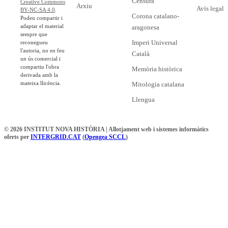
Censura
Creative Commons
Arxiu
Avís legal
BY-NC-SA 4.0
.
Corona catalano-
Podeu compartir i
adaptar el material
aragonesa
sempre que
Imperi Universal
reconegueu
l'autoria, no en feu
Català
un ús comercial i
compartiu l'obra
Memòria històrica
derivada amb la
mateixa llicència.
Mitologia catalana
Llengua
© 2026 INSTITUT NOVA HISTÒRIA | Allotjament web i sistemes informàtics
oferts per
INTERGRID.CAT
(
Opengea SCCL
)