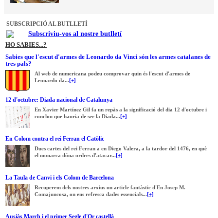
SUBSCRIPCIÓ AL BUTLLETÍ
Subscriviu-vos al nostre butlletí
HO SABIES...?
Sabies que l'escut d'armes de Leonardo da Vinci són les armes catalanes de
tres pals?
Al web de numericana podeu comprovar quin és l'escut d'armes de
Leonardo da...
[+]
12 d'octubre: Diada nacional de Catalunya
En Xavier Martínez Gil fa un repàs a la significació del dia 12 d'octubre i
conclou que hauria de ser la Diada...
[+]
En Colom contra el rei Ferran el Catòlic
Dues cartes del rei Ferran a en Diego Valera, a la tardor del 1476, en què
el monarca dóna ordres d'atacar...
[+]
La Taula de Canvi i els Colom de Barcelona
Recuperem dels nostres arxius un article fantàstic d'En Josep M.
Comajuncosa, on ens refresca dades essencials...
[+]
Ausiàs March i el primer Segle d'Or castellà