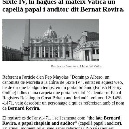
Sixte IV, hi hagués al mateix Vaticà un
capellà papal i auditor dit Bernat Rovira.
Basílica de Sant Pere, Ciutat del Vaticà
Referent a l'article d'en Pep Mayolas "Domingo Albero, un
canonista de Morella a la Cúria de Sixte IV", editat en aquest web,
he de dir que fa algun temps, en un portal britànic (British History
Online) i dins d'una carpeta que porta per títol "Calendar of Papal
Registers Relating to Great Britain and Ireland", volume 12: 1458
-1471, vaig descobrir un personatge a qui es refereixen amb el nom
de
Bernard Rovira.
El registre és de l'any1471, i se l'esmenta com "
the late Bernard
Rovira, a papal chaplain and auditor"
(capellà papal i auditor).
En aquell moment no el vaig saber relacionar. No sé si aquest