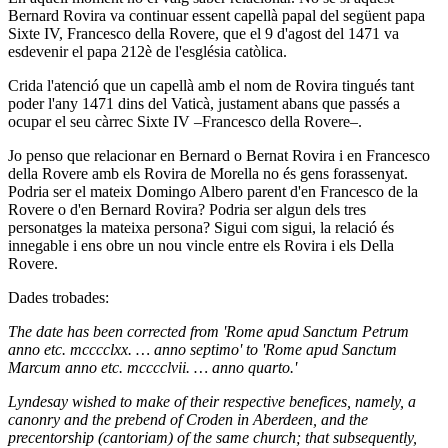
Bernard Rovira va continuar essent capellà papal del següent papa
Sixte IV, Francesco della Rovere, que el 9 d'agost del 1471 va
esdevenir el papa 212è de l'església catòlica.
Crida l'atenció que un capellà amb el nom de Rovira tingués tant
poder l'any 1471 dins del Vaticà, justament abans que passés a
ocupar el seu càrrec Sixte IV –Francesco della Rovere–.
Jo penso que relacionar en Bernard o Bernat Rovira i en Francesco
della Rovere amb els Rovira de Morella no és gens forassenyat.
Podria ser el mateix Domingo Albero parent d'en Francesco de la
Rovere o d'en Bernard Rovira? Podria ser algun dels tres
personatges la mateixa persona? Sigui com sigui, la relació és
innegable i ens obre un nou vincle entre els Rovira i els Della
Rovere.
Dades trobades:
The date has been corrected from 'Rome apud Sanctum Petrum
anno etc. mcccclxx. … anno septimo' to 'Rome apud Sanctum
Marcum anno etc. mcccclvii. … anno quarto.'
Lyndesay wished to make of their respective benefices, namely, a
canonry and the prebend of Croden in Aberdeen, and the
precentorship (cantoriam) of the same church; that subsequently,