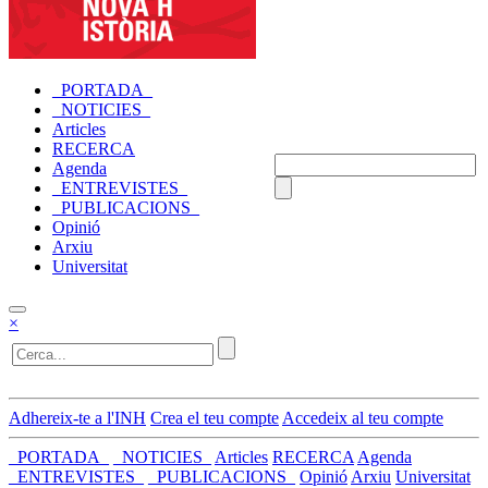
_PORTADA_
_NOTICIES_
Articles
RECERCA
Agenda
_ENTREVISTES_
_PUBLICACIONS_
Opinió
Arxiu
Universitat
×
Adhereix-te a l'INH
Crea el teu compte
Accedeix al teu compte
_PORTADA_
_NOTICIES_
Articles
RECERCA
Agenda
_ENTREVISTES_
_PUBLICACIONS_
Opinió
Arxiu
Universitat