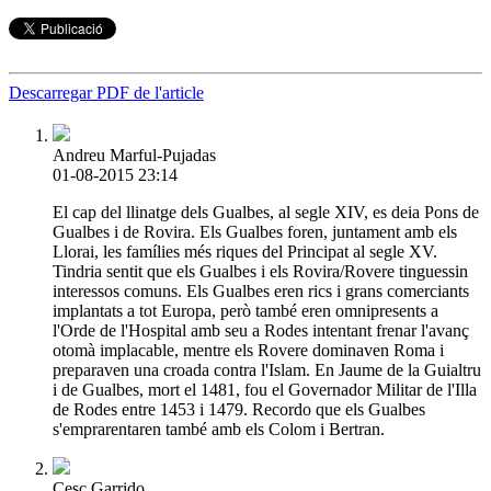
Descarregar PDF de l'article
Andreu Marful-Pujadas
01-08-2015 23:14
El cap del llinatge dels Gualbes, al segle XIV, es deia Pons de
Gualbes i de Rovira. Els Gualbes foren, juntament amb els
Llorai, les famílies més riques del Principat al segle XV.
Tindria sentit que els Gualbes i els Rovira/Rovere tinguessin
interessos comuns. Els Gualbes eren rics i grans comerciants
implantats a tot Europa, però també eren omnipresents a
l'Orde de l'Hospital amb seu a Rodes intentant frenar l'avanç
otomà implacable, mentre els Rovere dominaven Roma i
preparaven una croada contra l'Islam. En Jaume de la Guialtru
i de Gualbes, mort el 1481, fou el Governador Militar de l'Illa
de Rodes entre 1453 i 1479. Recordo que els Gualbes
s'emprarentaren també amb els Colom i Bertran.
Cesc Garrido